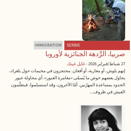
IMMIGRATION
SERBIE
صربيا، الرِّدهة الجنائزية لأوروبا
27 شباط/فبراير 2026
-
غايل غينك
إنهم بلوش، أو مغاربة، أو أفغان. محتجزون في مخيمات حول بلغراد،
يحاول بعضهم خوض ما يُسمّى «مغامرة العبور»، أي محاولة عبور
الحدود بمساعدة المهرّبين. أمّا الآخرون، وقد استسلموا، فيتعلّمون
العيش في ظروف...