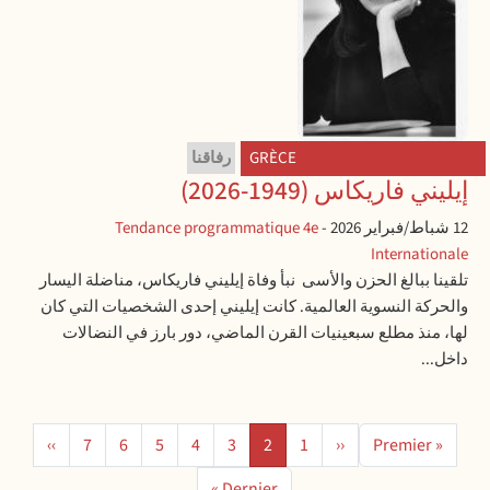
GRÈCE
رفاقنا
إيليني فاريكاس (1949-2026)
12 شباط/فبراير 2026
-
Tendance programmatique 4e
Internationale
تلقينا ببالغ الحزن والأسى نبأ وفاة إيليني فاريكاس، مناضلة اليسار
والحركة النسوية العالمية. كانت إيليني إحدى الشخصيات التي كان
لها، منذ مطلع سبعينيات القرن الماضي، دور بارز في النضالات
داخل...
ترقيم الصفحات
الصفحة الأولى
الصفحة
الصفحة السابقة
الصفحة
الصفحة
الصفحة
الصفحة
الصفحة
الصفحة
الصفحة ا
››
7
6
5
4
3
2
1
‹‹
« Premier
الصفحة الأخيرة
Dernier »