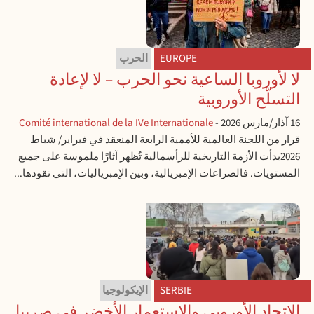
EUROPE
الحرب
لا لأوروبا الساعية نحو الحرب – لا لإعادة
التسلّح الأوروبية
16 آذار/مارس 2026
-
Comité international de la IVe Internationale
قرار من اللجنة العالمية للأممية الرابعة المنعقد في فبراير/ شباط
2026بدأت الأزمة التاريخية للرأسمالية تُظهر آثارًا ملموسة على جميع
المستويات. فالصراعات الإمبريالية، وبين الإمبرياليات، التي تقودها...
SERBIE
الإيكولوجيا
الاتحاد الأوروبي والاستعمار الأخضر في صربيا