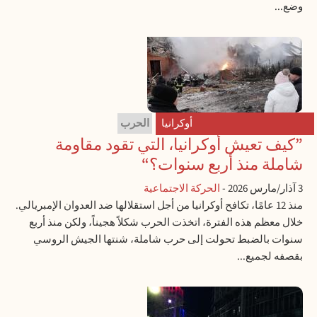
وضع...
أوكرانيا
الحرب
”كيف تعيش أوكرانيا، التي تقود مقاومة
شاملة منذ أربع سنوات؟“
3 آذار/مارس 2026
-
الحركة الاجتماعية
منذ 12 عامًا، تكافح أوكرانيا من أجل استقلالها ضد العدوان الإمبريالي.
خلال معظم هذه الفترة، اتخذت الحرب شكلاً هجيناً، ولكن منذ أربع
سنوات بالضبط تحولت إلى حرب شاملة، شنتها الجيش الروسي
بقصفه لجميع...