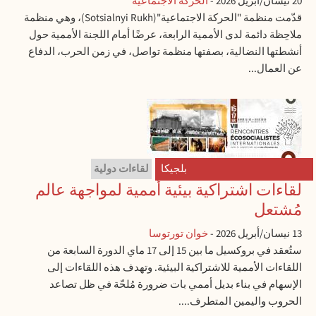
20 نيسان/أبريل 2026
-
الحركة الاجتماعية
قدّمت منظمة "الحركة الاجتماعية"(Sotsialnyi Rukh)، وهي منظمة
ملاحِظة دائمة لدى الأممية الرابعة، عرضًا أمام اللجنة الأممية حول
أنشطتها النضالية، بصفتها منظمة تواصل، في زمن الحرب، الدفاع
عن العمال...
بلجيكا
لقاءات دولية
لقاءات اشتراكية بيئية أممية لمواجهة عالم
مُشتعل
13 نيسان/أبريل 2026
-
خوان تورتوسا
ستُعقد في بروكسيل ما بين 15 إلى 17 ماي الدورة السابعة من
اللقاءات الأممية للاشتراكية البيئية. وتهدف هذه اللقاءات إلى
الإسهام في بناء بديل أممي بات ضرورة مُلحّة في ظل تصاعد
الحروب واليمين المتطرف....