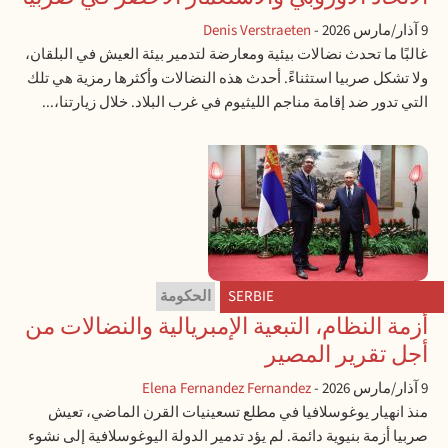
9 آذار/مارس 2026
-
Denis Verstraeten
غالبًا ما تحدث نضالات بيئية ومعارضة لتدمير بيئة العيش في البلقان،
ولا تشكل صربيا استثناءً. أحدث هذه النضالات وأكثرها رمزية هي تلك
التي تدور ضد إقامة مناجم الليثيوم في غرب البلاد. خلال زيارتنا،...
SERBIE
الحكومة
أزمة النظام، التبعية الإمبريالية والنضالات من
أجل تقرير المصير
9 آذار/مارس 2026
-
Elena Fernandez Fernandez
منذ انهيار يوغوسلافيا في مطلع تسعينيات القرن الماضي، تعيش
صربيا أزمة بنيوية دائمة. لم يؤد تدمير الدولة اليوغوسلافية إلى نشوء