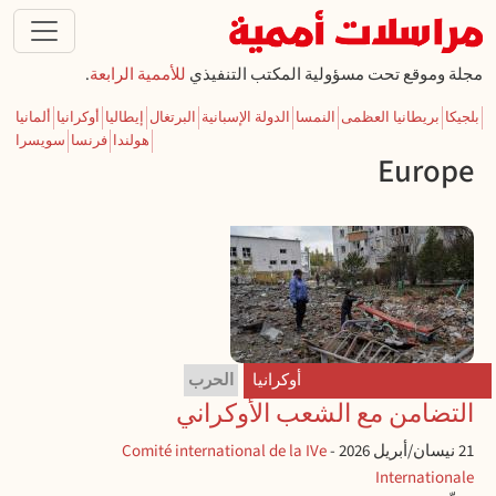
تجاوز إلى المحتوى الرئيسي
مجلة وموقع تحت مسؤولية المكتب التنفيذي
للأممية الرابعة
.
بلجيكا
بريطانيا العظمى
النمسا
الدولة الإسبانية
البرتغال
إيطاليا
أوكرانيا
ألمانيا
هولندا
فرنسا
سويسرا
Europe
أوكرانيا
الحرب
التضامن مع الشعب الأوكراني
21 نيسان/أبريل 2026
-
Comité international de la IVe
Internationale