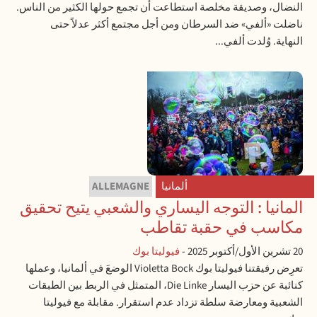
النضال، وصديقة مخلصة استطاعت أن تجمع حولها الكثير من الناس.
ناضلت «ألفي» ضد السرطان ومن أجل مجتمع أكثر عدلاً حتى
النهاية. وُلدت ألفي...
ألمانيا
ALLEMAGNE
المانيا : التوجه اليساري والشعبي يتيح تحقيق
مكاسب في حقبة تقاطب
20 تشرين الأول/أكتوبر 2025
-
فيوليتا بوك
تعرِض رفيقتنا فيوليتا بوك Violetta Bock الوضعَ في ألمانيا، وعملها
كنائبة عن حزب اليسار Die Linke، المتمثل في الربط بين الطبقات
الشعبية ومعارضة سلطة تزداد عدم استقرار. مقابلة مع فيوليتا