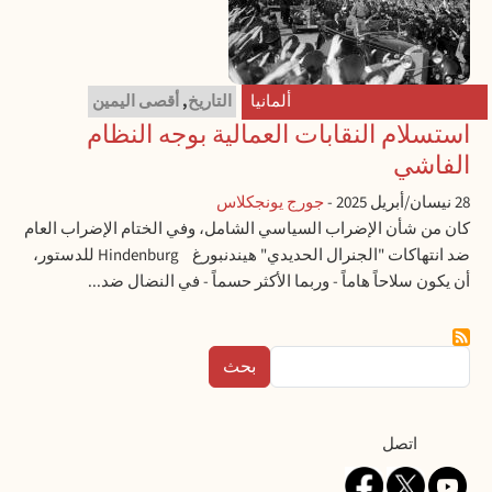
ألمانيا
التاريخ
,
أقصى اليمين
استسلام النقابات العمالية بوجه النظام
الفاشي
28 نيسان/أبريل 2025
-
جورج يونجكلاس
كان من شأن الإضراب السياسي الشامل، وفي الختام الإضراب العام
ضد انتهاكات "الجنرال الحديدي" هيندنبورغ Hindenburg للدستور،
أن يكون سلاحاً هاماً - وربما الأكثر حسماً - في النضال ضد...
بحث
Contact
اتصل