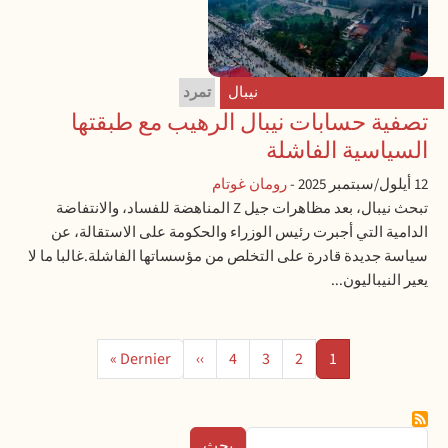
نيبال
تمرد
تصفية حسابات نيبال الرهيب مع طبقتها
السياسية الفاشلة
12 أيلول/سبتمبر 2025
-
رومان غوتام
تبحث نيبال، بعد مظاهرات جيل Z المناهضة للفساد، والانتفاضة
الدامية التي أجبرت رئيس الوزراء والحكومة على الاستقالة، عن
سياسة جديدة قادرة على التخلص من مؤسساتها الفاشلة.غالبا ما لا
يعير النيباليون...
ترقيم الصفحات
الصفحة
الصفحة
الصفحة
الصفحة
الصفحة التالية
الصفحة الأخيرة
Dernier »
››
4
3
2
1
بحث