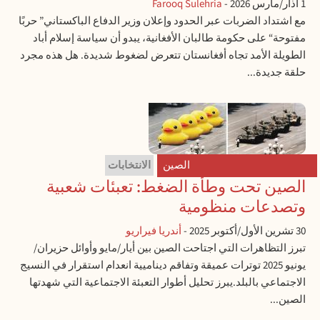
1 آذار/مارس 2026
-
Farooq Sulehria
مع اشتداد الضربات عبر الحدود وإعلان وزير الدفاع الباكستاني” حربًا
مفتوحة“ على حكومة طالبان الأفغانية، يبدو أن سياسة إسلام أباد
الطويلة الأمد تجاه أفغانستان تتعرض لضغوط شديدة. هل هذه مجرد
حلقة جديدة...
الصين
الانتخابات
الصين تحت وطأة الضغط: تعبئات شعبية
وتصدعات منظومية
30 تشرين الأول/أكتوبر 2025
-
أندريا فيراريو
تبرز التظاهرات التي اجتاحت الصين بين أيار/مايو وأوائل حزيران/
يونيو 2025 توترات عميقة وتفاقم ديناميية انعدام استقرار في النسيج
الاجتماعي بالبلد.يبرز تحليل أطوار التعبئة الاجتماعية التي شهدتها
الصين...