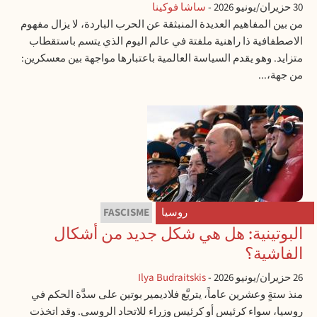
30 حزيران/يونيو 2026
-
ساشا فوكينا
من بين المفاهيم العديدة المنبثقة عن الحرب الباردة، لا يزال مفهوم
الاصطفافية ذا راهنية ملفتة في عالم اليوم الذي يتسم باستقطاب
متزايد. وهو يقدم السياسة العالمية باعتبارها مواجهة بين معسكرين:
من جهة،...
روسيا
FASCISME
البوتينية: هل هي شكل جديد من أشكال
الفاشية؟
26 حزيران/يونيو 2026
-
Ilya Budraitskis
منذ ستةٍ وعشرين عاماً، يتربَّع فلاديمير بوتين على سدَّة الحكم في
روسيا، سواء كرئيس أو كرئيس وزراء للاتحاد الروسي. وقد اتخذت