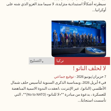
سيطرته أشكالًا استبدادية متزايدة، لا سيما منذ الغزو الذي شنه على
أوكرانيا...
تركيا
OTAN
,
التسليح
لا لحلف الناتو !
7 حزيران/يونيو 2026
-
توقيع جماعي
في 4 أبريل 2026، وبمناسبة الذكرى السنوية لتأسيس حلف شمال
الأطلسي (الناتو)، عبر الإنترنت ،انعقدت الندوة الاممية المناهضة
للعسكرة ، بدعوة من مبادرة **«لا للناتو» (No to NATO)**، التي
تأسست استجابةً...