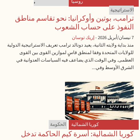
روسيا
IMPERIALISMO
,
الاستراتيجية
ترامب، بوتين وأوكرانيا: نحو تقاسم مناطق
النفوذ على حساب الشعوب
7 نيسان/أبريل 2026
-
إريك توسان
منذ بداية ولايته الثانية، يعيد دونالد ترامب تعريف الاستراتيجية الدولية
للولايات المتحدة وفقا لمنطق قاسٍ لموازين القوى بين القوى
العظمى. وفي الوقت الذي يضاعف فيه السياسات العدوانية في
الشرق الأوسط وفي...
كوريا الشمالية
الحكومة
كوريا الشمالية: أسرة كيم الحاكمة تدخل