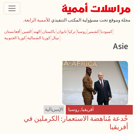
تجاوز إلى المحتوى الرئيسي
مجلة وموقع تحت مسؤولية المكتب التنفيذي
للأممية الرابعة
.
كمبوديا
كشمير
روسيا
تركيا
تايوان
باكستان
الهند
الصين
أفغانستان
نيبال
كوريا الشمالية
كوريا الجنوبية
Asie
أفريقيا
,
روسيا
الإمبريالية
خُدعة مُناهضة الاستعمار: الكرملين في
أفريقيا