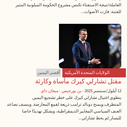
العاملة!نتيجة الاستفتاء تكنس مشروع الحكومة الميلونية المثير
للفتنة. فازت الأصوات...
الولايات المتحدة الأمريكية
أقصى اليمين
مقتل تشارلي كيرك مأساة وكارثة
12 أيلول/سبتمبر 2025
-
بن بورجيس
-
ميغان داي
ينطوي اغتيال تشارلي كيرك على خطر تشجيع اليمين
المتطرف،ويمنح دونالد ترامب ذريعة لقمع المعارضة. وينسف تصاعد
العنف السياسي المعايير الديمقراطية، ويشكل تهديدًا خاصا
لليسار.لم يحظ تشارلي...