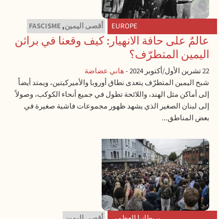
EUROPE
أقصى اليمين
,
FASCISME
عالمٌ على حافة الانهيار: كيف وقعنا في براثن
اليمين المتطرّف؟
22 تشرين الأول/أكتوبر 2024
-
هاني عضاضة
شبح اليمين المتطرّف يتعدى نطاق أوروبا والأميركيتين، ويمتد أيضاً
إلى أماكن مثل الهند، واللائحة تطول في جميع أنحاء الكوكب، وصولاً
إلى لبنان الصغير الذي يشهد ظهور مجموعات فاشية صغيرة في
بعض المناطق...
بريطانيا العظمى
أقصى اليمين