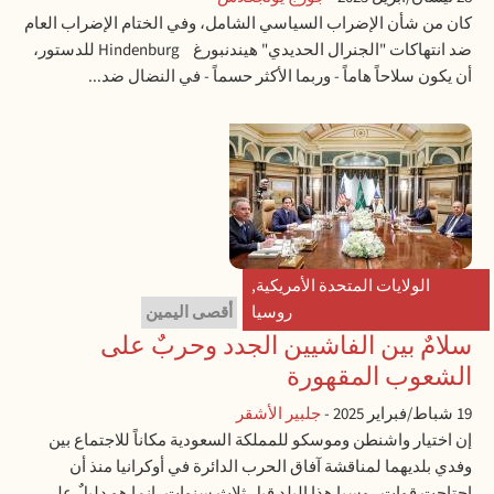
كان من شأن الإضراب السياسي الشامل، وفي الختام الإضراب العام
ضد انتهاكات "الجنرال الحديدي" هيندنبورغ Hindenburg للدستور،
أن يكون سلاحاً هاماً - وربما الأكثر حسماً - في النضال ضد...
الولايات المتحدة الأمريكية
,
روسيا
أقصى اليمين
سلامٌ بين الفاشيين الجدد وحربٌ على
الشعوب المقهورة
19 شباط/فبراير 2025
-
جلبير الأشقر
إن اختيار واشنطن وموسكو للمملكة السعودية مكاناً للاجتماع بين
وفدي بلديهما لمناقشة آفاق الحرب الدائرة في أوكرانيا منذ أن
اجتاحت قوات روسيا هذا البلد قبل ثلاث سنوات، إنما هو دليلٌ على