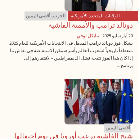
الولايات المتحدة الأمريكية
الحرب
,
أقصى اليمين
دونالد ترامب والأممية الفاشية
20 أيار/مايو 2025
-
مايكل لوفي
يشكل فوز دونالد ترامب المذهل في الانتخابات الأمريكية للعام 2025
منعطفاً تاريخياً لشعوب العالم بأسرهتمكن الاستفاضة في نقاش ما
إذا كان هذا الفوز نتيجة فشل الديمقراطيين – لافتقارهم إلى
برنامج،...
أقصى اليمين
شبح الفاشية يرعب أوروبا في يوم احتفالها