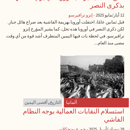
بذكرى النصر
12 أيار/مايو 2025
-
إنزو ترافيرسو
قبل ثمانين عامًا، احتفلت أوروبا بهزيمة الفاشية بعد صراع هائل جبار.
لكن ذكرى النصر في أوروبا هذه تحل، كما يشير المؤرخ إنزو
ترافيرسو، في لحظة بات فيها اليمين المتطرف أشد قوة من أي وقت
مضى منذ العام...
ألمانيا
التاريخ
,
أقصى اليمين
استسلام النقابات العمالية بوجه النظام
الفاشي
28 نيسان/أبريل 2025
-
جورج يونجكلاس