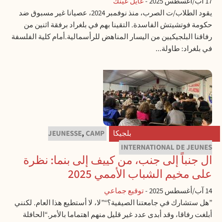
17 آب/أغسطس 2025
-
غايل غينك
يقود الطلاب/ت الصرب، منذ نوفمبر 2024، عصيانا غير مسبوق ضد
حكومة فوتشيتش الفاسدة. التقينا بهم في بلغراد برفقة اثنين من
رفاقنا البلجيكيين من اليسار المناهض للرأسمالية.أمام كلية الفلسفة
في بلغراد: طاولة...
بلجيكا
CAMP
,
JEUNESSE
INTERNATIONAL DE JEUNES
ال جنباً إلى جنب، من كييف إلى بنما: نظرة
على مخيم الشباب الأممي 2025
14 آب/أغسطس 2025
-
توقيع جماعي
”هل ستشارك في جامعتنا الصيفية؟“”لا، لا أستطيع هذا العام. لكنني
أبلغت رفاقا، وقد أبدى عدد غير قليل منهم اهتماما بالأمر.“الحافلة