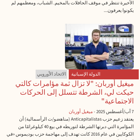
الأخيرة تنتظر في موقف الحافلات بالمخيم. الشباب، ومعظمهم لم
يكونوا يعرفون...
الدولة الإسبانية
الاتحاد الأوروبي
ميغيل أوربان: "لا تزال ثمة مؤامرات كالتي
حيكت لي، الشرطة تتسلل إلى الحركات
الاجتماعية"
7 آب/أغسطس 2025
-
ميغيل أوربان
يعتقد زعيم حزب Anticapitalistas (مناهضو/ت الرأسمالية) أن
المؤامرة التي دبرتها الشرطة لتوريطه في بيع 40 كيلوغرامًا من
الكوكايين في عام 2016 كانت تهدف إلى مهاجمة حزب بوديموس «في