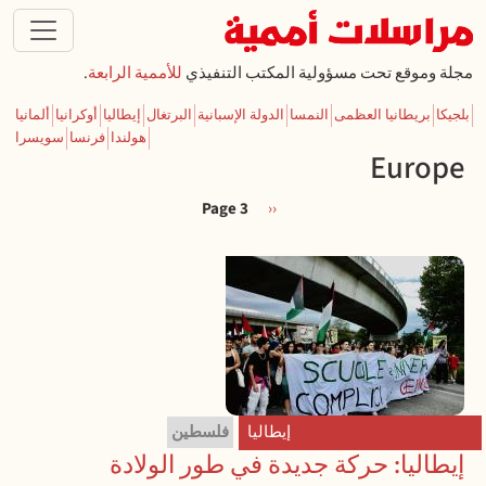
تجاوز إلى المحتوى الرئيسي
مجلة وموقع تحت مسؤولية المكتب التنفيذي
للأممية الرابعة
.
بلجيكا
بريطانيا العظمى
النمسا
الدولة الإسبانية
البرتغال
إيطاليا
أوكرانيا
ألمانيا
هولندا
فرنسا
سويسرا
Europe
ترقيم الصفحات
الصفحة السابقة
Page 3
‹‹
إيطاليا
فلسطين
إيطاليا: حركة جديدة في طور الولادة