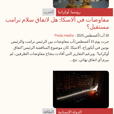
روسيا
,
أوكرانيا
الحرب
مفاوضات في ألاسكا: هل لاتفاق سلام ترامب
مستقبل؟
30 آب/أغسطس 2025
-
Posle.media
جرت يوم 15 أغسطس/آب مفاوضات بين الرئيس ترامب والرئيس
بوتين في أنكوراج، ألاسكا. كان موضوع المناقشة الرئيس”اتفاق
أوكرانيا“. وبرغم التقارير التي أفادت بنجاح مفاوضات الطرفين، لم
يبرم أي اتفاق نهائي. نتج...
الدولة الإسبانية
الطاقة