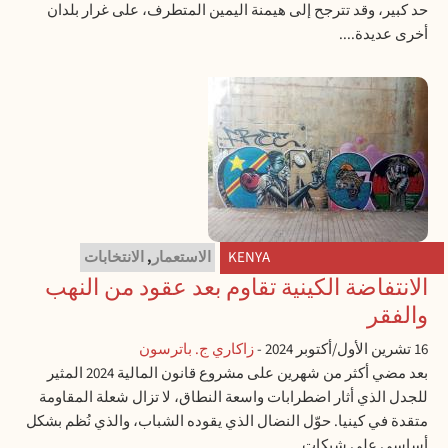
حد كبير، وقد تترجح إلى هيمنة اليمين المتطرف، على غرار بلدان
أخرى عديدة....
KENYA
الاستعمار
,
الانتخابات
الانتفاضة الكينية تقاوم بعد عقود من النهب
والفقر
16 تشرين الأول/أكتوبر 2024
-
زاكاري ج. باترسون
بعد مضي أكثر من شهرين على مشروع قانون المالية 2024 المثير
للجدل الذي أثار اضطرابات واسعة النطاق، لا تزال شعلة المقاومة
متقدة في كينيا. حوّل النضال الذي يقوده الشباب، والذي نُظم بشكل
أساسي على شبكات...