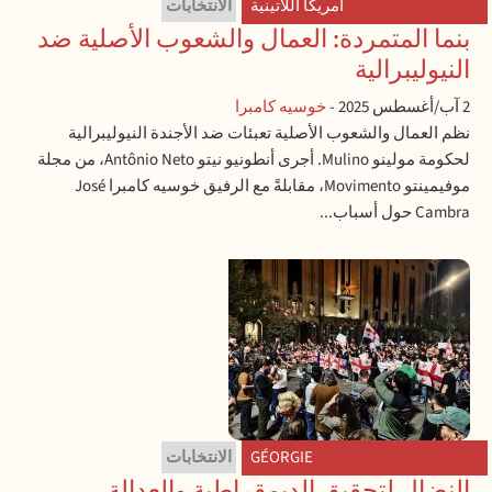
أمريكا اللاتينية
الانتخابات
بنما المتمردة: العمال والشعوب الأصلية ضد
النيوليبرالية
2 آب/أغسطس 2025
-
خوسيه كامبرا
نظم العمال والشعوب الأصلية تعبئات ضد الأجندة النيوليبرالية
لحكومة مولينو Mulino. أجرى أنطونيو نيتو Antônio Neto، من مجلة
موفيمينتو Movimento، مقابلةً مع الرفيق خوسيه كامبرا José
Cambra حول أسباب...
GÉORGIE
الانتخابات
النضال لتحقيق الديمقراطية والعدالة