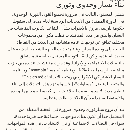
بناء يسار وحدوي وثوري
يتمثل المستوى الثالث في ضرورة تجميع القوى الثورية الوحدوية.
في الدورة الممتدة من الانتخابات الرئاسية لعام 2022 إلى سقوط
حكومة بارنييه، مرورًا بالإضراب بشأن التقاعد، تكاثرت النقاشات في
اليسار. وانبثق من هذه المناقشات قطب مكون من مجموعات
مختلفة تدافع عن توجهات عامة متشابهة في العديد من النقاط:
الحاجة إلى وحدة اليسار، وبناء متحدات الجبهة الشعبية الجديدة على
صعيد القاعدة، ولكن أيضًا التوجه المستقل، خاصة فيما يتعلق
بالنضالات الاجتماعية وأوكرانيا. وقد جرت مناقشات عديدة بين حزب
مناهضة الرأسمالية
NPA-A
، ومنظمة "جميعا"
Ensemble
ومنظمة
اليسار الاشتراكي الايكولوجي ومتحد الأحياء
”On s'en mêle“
،
والمتحد المناضل ”مساوات“، إلخ... ولم تؤد هذه التبادلات إلى بناء
تنظيم جديد، لا سيما بسبب الخلافات حول كيفية الجمع بين الوحدة
والاستقلالية، هذا مع أن العلاقات ظلت منتظمة
.
بيد أن بزوغ يسار ثوري وحدوي ضرورة في الحقبة المقبلة. من
المحتمل جدًا أن تكون هناك مواجهات اجتماعية جماهيرية جديدة،
سواء في النضالات الاجتماعية أو في الانتخابات. في هذه المواجهات،