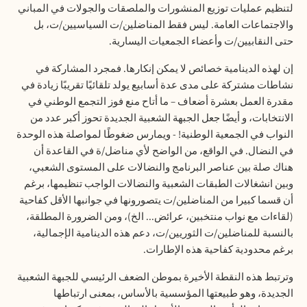
لتنظيم عمليات توزيع المنشورات والملصقات والجولات في المباني
والاجتماعات العامة. ليس فقط المناضلين/ت السياسيين/ت، بل
حتى النقابيين/ت وأعضاء الجمعيات اليسارية
.
إن لهذه الدينامية خصائص لا يمكن إنكارها. فمجرد المشاركة في
نشاطات مشتركة على مدى عدة أسابيع يولد تلقائيًا تقريبًا زيادة في
مقدرة العمل بعشرة أضعاف – ما أتاح منع فوز التجمع الوطني في
الانتخابات، و أيضًا جعل الجبهة الشعبية الجديدة تحوز أكبر عدد من
النواب في الجمعية الوطنية! - ويمارس ضغوطًا لمواصلة هذه الوحدة
في النضال. في الواقع، من الواضح لأي مناضل/ة في القاعدة أن
هناك صلة بين عناصر البرنامج والنضالات على المستوى الشعبي،
وبين انشغالات الطبقات الشعبية والنضالات الواجب تنظيمها، برغم
أن قسما كبيرا من المناضلين/ت يتصورونها في جوانبها الأقل كفاحية
(لقاءات مع نواب منتخبين، عرائض... الخ)، ومن الضرورة المطلقة،
بالنسبة للمناضلين/ت الثوريين/ت، دعم هذه الدينامية ال
إ
جمالية،
برغم محدودية كفاحية هذه الإطارات
.
وترتبط هذه النقطة الأخيرة بموطن الضعف الرئيسي للجبهة الشعبية
الجديدة، وهو طبيعتها المؤسسية بالأساس، بمعنى ارتباطها