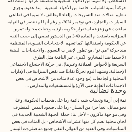
الأشخاص، ولا سيما من الأحياء الشعبية والمصنفة عرقيا. ومثلت أهم
حركة أممية للشباب- خاصة من الأحياء الشعبية - منذ عقود. وجرى
تنظيم نضالات ضد التسريحات وإلغاء الوظائف، لا سيما في قطاعي
السيارات والتجارة، في نوفمبر 2024، وبرغم أنها لم تنتصر في النهاية،
ساعدت في زعزعة استقرار حكومة بارنييه وجعلت محاولة تمرير
الميزانية باستخدام المادة 49-3 من الدستور تفضي إلى حجب الثقة
عن الحكومة واستقالتها. كما تسهم الاحتجاجات النسوية، المنتظمة
منذ حركة ”مي تو“، مع تطور الإضراب النسوي، والاحتجاجات البيئية
(لا سيما ضد المشاريع الكبرى غير النافعة مثل الطرق
السريعة
والأحواض العملاقة
وغيرها)، في حركة الاحتجاج الاجتماعي
الإجمالية. ونشهد اليوم تحركًا نقابيًا ضد نقص الميزانية في الإدارات
المحلية والجامعات (مع وجود عدة مئات من الأشخاص في بعض
الاجتماعات العامة حتى الآن) والمستشفيات والمدارس ...
وحدة نضالية
ثمة إذن أزمة وتعبئات شبه دائمة ردا على هجمات الحكومة، وعلى
نحو مماثل، تعبأ جزء من اليسار - ردا على صعود اليمين المتطرف
وفي مواجهة ماكرون – لأجل بناء حملة الجبهة الشعبية
الجديدة
في
لجان محلية تضم كل منها عشرات الأشخاص - بل المئات في بعض
المناسبات. وفي العديد من الدوائر، التقى جميع مناضلي/ت اليسار