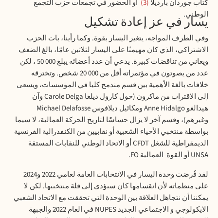
كتاب جوردان بارديلا
3
أو الحضور في تجمعات حزب التجمع
الوطني
.
يسار في عز إعادة تشكيل
وفي الطرف المواجه، يتغير اليسار بقوة. وكما رأينا، بات الحزب
الاشتراكي، الذي كان مهيمنًا على اليسار لثلاثين عامًا، بالغ الضعف
ويعاني من تناقضات كبيرة. يدعي أن عدد أعضائه يبلغ 000 50 ، لكن
عدد من يصوتون في مؤتمراته أقل من 000 20 شخص. وتخترقه
خلافات بالغة الأهمية بين قسم مندمج كليا في المؤسسات، ويسعى
إلى الاقتراب من ماكرون (حول كارول ديلغا
Carole Delga
وآن
هيدالغو
Anne Hidalgo
ومكائيل ديلافوس
Michael Delafosse
وغيرهم)، وقسم آخر لا يزال حساسًا لتاريخ الحركة العمالية، لا سيما
بواسطة منتخبي الأحياء الشعبية أو نقابيين من الكنفدرالية الفرنسية
الديمقراطية للشغل
CFDT
أو
الاتحاد الوطني للنقابات المستقة
UNSA
أو القوة العمالية
FO.
لقد فُرضت وحدة اليسار في الانتخابات العامة لعامي 2022 و2024
على منظماته لأن انقسامها كان سيؤدي إلى قلة منتخبيها. لكن لا
يمكننا أن نتجاهل العلاقة بين الوحدة التي تحققت مع الاتحاد الشعبي
الايكولوجي و الاجتماعي الجديد
NUPES
في العام 2022 والجبهة