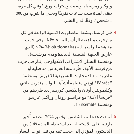
وبوكير ومرسيليا وسيت وستراسبورغ. ”وفي كل مرة،
يبقى لمدة ست ساعات تقريبًا ويحيي ما يقرب من 000
1 شخص"، وفقًا لدار النشر.
في فرنسا، ينشط مناضلو/ت الأممية الرابعة في كل
4
من حزب مناهضة الرأسمالية- NPA-A ، وفي حزب
مناهضة الرأسمالية NPA-Révolutionnaires (الذي
عارض الجبهة الشعبية الجديدة وقدم مرشحيه)،
ومنظمة اليسار الاشتراكي الايكولوجي (تيار في حزب
من فرنسا الأبية، طُرد منه العديد من مناضليه أو
غادروه منذ الانتخابات التشريعية الأخيرة)، ومنظمة
” l’Après “ (وهي منظمة أنشأها النواب هندريك دافي
وكليمونتين أوتان وأليكسي كوربيير بعد طردهم من
”فرنسا الأبية“ مع فرانسوا روفان وراكيل غاريدو)
ومنظمة Ensemble ! .
امتدت هذه المناقشة من نوفمبر 2024 - عندما أُجبر
5
بارنييه على الاستقالة بعد استخدام المادة 49-3 من
الدستور، المؤدي إلى حجب ثقة من قبل نواب اليسار