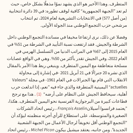
المتطرف. وهذا الأخير هو الذي يشهد نموًا مذهلًا بشكل خاص، حيث
لم تعد ”الجبهة الجمهورية“ كافية لوقف تطوره: في 39 دائرة انتخابية
(من أصل 577) في الانتخابات التشريعية لعام 2024، تم انتخاب
مرشحي حزب التجمع الوطني منذ الجولة الأولى
.
وفضلا عن ذلك، نرى ارتفاعا مخيفا في مساندة التجمع الوطني داخل
الشرطة والجيش. فقد ارتفعت نسبة التأييد في الشرطة من 51% في
العام 2015 إلى 67% في المراتب الدنيا من التسلسل الهرمي في
العام 2022، وفي الجيش تقدر بأكثر من 50%. وهي في الواقع عصابات
مسلحة متعاطفة مع اليمين المتطرف. وينبغي ربط هذا الأمر بالمقال
الذي نشره 20 جنرالًا في 21 أبريل 2021 -في إشارة إلى محاولة
الانقلاب التي قام بها الجنرالات في العام 1961- في مجلة
”Valeurs
actuelles“
اليمينية المتطرفة والذي جاء فيه ”نعم، إذا اندلعت حرب
أهلية، سيحافظ الجيش على النظام على أرضه“
1
. هذا مع ترجح
قطاعات كبيرة من البرجوازية الفرنسية نحو اليمين المتطرف. هكذا،
”يعتمد فرانسوا أسيلان
François Asselin
، رئيس اتحاد الشركات
الصغيرة والمتوسطة، على استطلاع للرأي أجرته منظمته ليؤكد أن
"التجمع الوطني أقل تخويفاً لرجال الأعمال من الجبهة الشعبية
الجديدة". ومن جانبه، يعتقد ميشيل بيكون
Michel Picon
، رئيس اتحاد