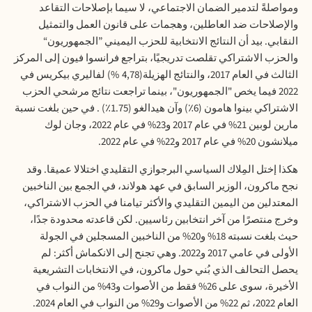
ومواصلةً لتدمير الضمان الاجتماعي، لا سيما بإصلاحات التقاعد
والإصلاحات ضد العاطلين، وهجمات على قانون العمل والتمثيل
النقابي. بيد أن النتائج الانتخابية للحزب اليميني ”الجمهوريون“
والحزب الاشتراكي تقلصت تدريجيًا، بتراجع فرانسوا فيون إلى المركز
الثالث في العام 2017، والنتائج الهزيلة
(4,78 %)
لفاليري بيكريس في
2022 فيما يخص "الجمهوريون"، بينما تراجعت نتائج مرشحي الحزب
الاشتراكي بينوا هامون (6٪) وآن هيدالغو (1.75٪) . في حين بلغت نسبة
مارين لوبين 21% في عام 2017 و23% في عام 2022، وجان لوك
ميلانشون 20% في عام 2017 و22% في عام 2022
.
هكذا
إختل المِلاك السياسي البرجوازي التقليدي اختلالا عميقا.
وقد
نجح ماكرون، الوزير السابق في عهد هولاند، في الجمع بين الناخبين
المعتدلين من اليمين التقليدي والأكثر تيامنا في الحزب الاشتراكي،
وخرج منتصرًا من آخر انتخابين رئاسيين. لكن قاعدته محدودة جدًا،
حيث بلغت نسبته 18% و20% من الناخبين المسجلين في الجولة
الأولى في عامي 2017 و2022. وهي تجنح إلى الانكماش أكثر: لم
يحصل التحالف الذي بُني حول ماكرون، في الانتخابات التشريعية
الأخيرة، سوى على 26% فقط من الأصوات و43% من النواب في
العام 2022، ثم 22% من الأصوات و29% من النواب في العام 2024.