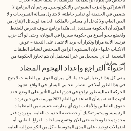
بإخلاص في إدارة الرأسمالية الفرنسية، لا سيما أعضاء الحزب
الاشتراكي والحزب الشيوعي والإيكولوجيين. وبرغم أن البرنامج لا
يتضمن في الحقيقة أي تدابير خاطئة، لا يتناول مسألة التسريحات و لا
الدين العام، ولا يُدخل أي مساس بالملكية الخاصة لوسائل الإنتاج. من
المؤكد أن الحكومة مستندة إلى هكذا برنامج سوف تتعرض للضغط
وتُخضَع بنحو أسرع من حكومة سيريزا في اليونان، وحتى لو أكد حزب
فرنسا الأبية مرارًا وتكرار أنه يريد الاعتماد على التعبئة – عوض
الانكباب عليها - فإن المستوى الراهن المنخفض لنشاط الطبقات
الشعبية الذاتي سيجعل من غير المحتمل أن يتم تجاوز الحكومة من
قبل يسارها
.
احتواء التراجع وإعداد الهجوم المضاد
يبقى كل هذا
فرضيا
إلى حد ما، لأن ميزان القوى بين الطبقات لا يتيح
في هذا الطور أملا في انتصار انتخابي لليسار. في الواقع، تشهد
الحركة العمالية طور تراجع في قدرتها على التأثير على الوضع. فقد
انتهت التعبئة بشأن التقاعد في العام 2023 بهزيمة، في حين تردت
حقوق العاطلين والأجانب دون أي معارضة حقيقية من المنظمات
الرئيسية. ويستمر تفكيك أو خصخصة الخدمات العامة، مع ردود فعل
محدودة جدا ومحلية حتى الآن. وتتسع مساحات الفراغ النقابي، أما
احتمالات توحيد - على المدى المتوسط – كل من الكونفدرالية العامة