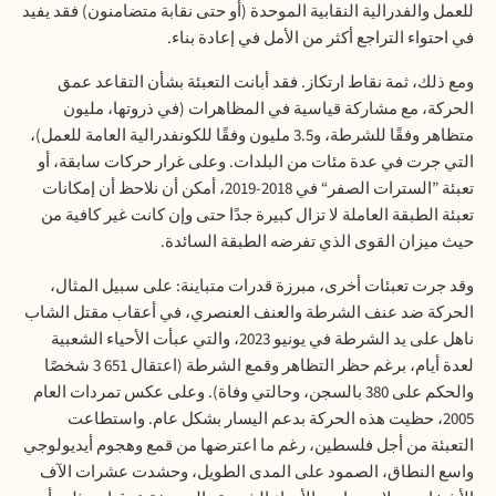
للعمل والفدرالية النقابية الموحدة (أو حتى نقابة متضامنون) فقد يفيد
في احتواء التراجع أكثر من الأمل في إعادة بناء
.
ومع ذلك، ثمة نقاط ارتكاز. فقد أبانت التعبئة بشأن التقاعد عمق
الحركة، مع مشاركة قياسية في المظاهرات (في ذروتها، مليون
متظاهر وفقًا للشرطة، و3.5 مليون وفقًا للكونفدرالية العامة
للعمل
)،
التي جرت في عدة مئات من البلدات. وعلى غرار حركات سابقة، أو
تعبئة ”السترات الصفر“ في 2018-2019، أمكن أن نلاحظ أن إمكانات
تعبئة الطبقة العاملة لا تزال كبيرة جدًا حتى وإن كانت غير كافية من
حيث ميزان القوى الذي تفرضه الطبقة السائدة
.
وقد جرت تعبئات أخرى، مبرزة قدرات متباينة: على سبيل المثال،
الحركة ضد عنف الشرطة والعنف العنصري، في أعقاب مقتل الشاب
ناهل على يد الشرطة في يونيو 2023، والتي عبأت الأحياء الشعبية
لعدة أيام، برغم حظر التظاهر وقمع الشرطة (اعتقال 651 3 شخصًا
والحكم على 380 بالسجن، وحالتي وفاة). وعلى عكس تمردات العام
2005، حظيت هذه الحركة بدعم اليسار بشكل عام. واستطاعت
التعبئة من أجل فلسطين، رغم ما اعترضها من قمع وهجوم أيديولوجي
واسع النطاق، الصمود على المدى الطويل، وحشدت عشرات الآف