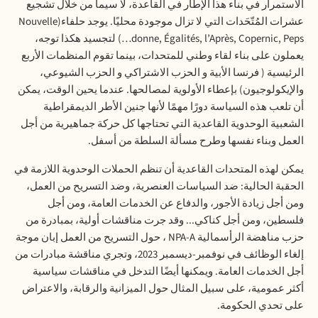
الاستمرار في بناء هذا الإطار في القاعدة، لا سيما من خلال تشجيع
عشرات المُتّحَدات التي لا تزال موجودة محليًا. يوجد حلفاء
(Nouvelle
donne, Égalités, l’Après, Copernic, Peps…)
لتجسيد هكذا توجه،
يعملون على بناء لقاء وطني للمتحدات، بينما تقوم المنظمات الأربع
الرئيسية ( فرنسا الأبية و الحزب الاشتراكي و الحزب الشيوعي،
والإيكولوجيون) بإعطاء الأولوية لمصالحها. عندما يحين الوقت، يمكن
أن تلعب هذه السياسة دورًا مهمًا لأنها جنين الأطر الديمقراطية
الشعبية الوحدوية القاعدية التي تحتاجها كل حركة جماهيرية من أجل
العمل وبناء نفسها وطرح مسألة السلطة من أسفل
.
يمكن لهذه المتحدات القاعدية أن تنظم الحملات الوحدوية اللازمة في
الحقبة الحالية: ضد السياسات العنصرية، وضد التسريح من العمل،
ومن أجل زيادة الأجور، والدفاع عن الخدمات العامة، ومن أجل
فلسطين، ومن أجل كناكي... وقد جرت مناقشات أولية، بمبادرة من
حزب مناهضة الرأسمالية
NPA-A
، حول التسريح من العمل إبان موجة
إلغاء الوظائف في نوفمبر-ديسمبر 2023، وتجري مناقشة مبادرات من
أجل الخدمات العامة. ويمكنها أيضًا التدخل في مناقشات سياسية
أكثر عمومية، على سبيل المثال حول الميزانية والرقابة، والاعتراض
على تحدي الحكومة
.