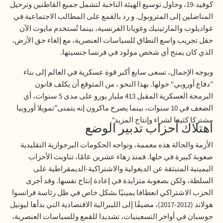
كوفيد-19، وحاول توسيع الهيئة الناخبة لتشمل جميع القاطنين وترحيل
المناضلين إلى المتروبول. و رد بالقمع على المطالب الاجتماعية في
غواديلوب والمارتينيك وغويانا الفرنسية، بينما تُستخدم مايوت الآن
حقل تجريب واسع النطاق للسياسات العنصرية، مع إلغاء حق الأرض،
الذي كان يمنح أي شخص مولود في فرنسا جنسيتها
.
وبوجه الإجمال، تسعى سابع أكبر قوة عسكرية في العالم إلى بناء
”دفاع أوروبي“ حولها. بهذا النحو ، من المتوقع أن يكلف قانون
البرمجة العسكرية المقبل 413 مليار يورو على مدى 5 سنوات، أي
الضعف في 10 سنوات، بينما يصرح ماكرون إنه يتمنى”تمويلا أوروبيا
مشتركا كثيفا لشراء وإنتاج المزيد
“.
اهتلاك أحزاب تدبير الوضع
الأزمة والحالة هذه معممة، وتواجه الحكومات البرجوازية التقليدية
صعوبة كبيرة في حلها. فمنذ زهاء عشرين عامًا، تناوبت الأحزاب
اليمينية المنبثقة عن الديغولية والاشتراكية-الديمقراطية على
السلطة، ولكن بصعوبة متزايدة في إعادة إنتاج نفسها. وقد أجرى
الحزب الاشتراكي انعطافا يمينيًا بشكل خاص في ظل رئاسة فرانسوا
هولاند (2012-2017)، مضيفًا إلى الليبرالية الاقتصادية التي بدأها ليونيل
جوسبان في أواخر التسعينيات، تشديدا للقمع وللسياسات العنصرية،