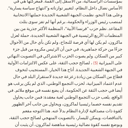
بمؤسسات الرأسمالية، من الأسفل إلى القمة. فمعركتها هي في
الأساس نضال داخل النظام، لتغيير توازناته و”انتهاج سياسة يسارية“.
وعلى هذا النحو، نظمت الجبهة الشعبية الجديدة حملتها الانتخابية
لمنصب رئيس الوزراء والحكومة، برغم أنها لم تفز سوى بثلث
المقاعد. نظم حزب ”فرنسا الأبية“، المنظمة الأكثر جذرية من بين
المنظمات الأربع الرئيسية في الجبهة الشعبية الجديدة، حملة لعزل
ماكرون، لم يكن لها أي فرصة للنجاح، ولم تكن بأي حال من الأحوال
جزءًا من حركة جماهيرية، في حين أن الرئيس مكروه من قبل جزء
كبير من السكان. ولم يصوت الحزب الاشتراكي في التصويت النهائي
على الميزانية
5
، لصالح حجب الثقة، على عكس الالتزامات الأولية
في الجبهة الشعبية الجديدة. أتاح هذا الخيار، المستجيب لتخوف
قطاع من السكان من زيادة زعزعة جديدة لاستقرار البلد في حال
عدم اعتماد الميزانية، لحزب التجمع الوطني، الذي لم يكن يرغب هو
أيضا في حجب الثقة عن الحكومة، أن يضع نفسه في موقع ملائم. في
الواقع، يلعب حزب التجمع الوطني لعبة معقدة: فمن جانب يحاول
تقديم نفسه خصما رئيسيا لماكرون، ويحاول من جانب آخر الظهور
كقوة ذات مصداقية لإدارة النظام بدلاً عنه. هذا التوجه مفعم
بالتناقضات، ويمكن لليسار، بالتصويت المنهجي لصالح حجب الثقة،
وبوضع نفسه كقوة نضالية رئيسية مناهضة لماكرون، أن يثبت أن