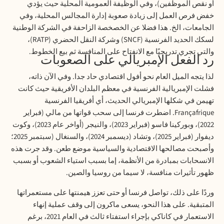
أو نقص الموظفين)، وفي الوظيفة العمومية المحلية حيث يؤدي
خفض فرص العمل إلى زيادة صعوبة إدارة المجالس المحلية، وفي
الجامعات، الخ. هذا فضلا عن الخصخصة الزاحفة في الشركة الوطنية
لسكك الحديد الفرنسية
(SNCF)
وشركة النقل الحضري
(RATP)
،
والتي تجري تدريجيًا مع الانفتاح على المنافسة ثم بيع الخطوط
.
رد الفعل الإمبريالي على الصعوبات
لذا يتجه الميل العام نحو أفول اقتصادي حاد جدا. وفي الآن ذاته،
فشلت
الإمبريالية الفرنسية في معظم البلدان الأفريقية حيث كانت
تهيمن في شكلها الإمبريالي الحديث، أي أفريقيا الفرنسية
Françafrique
. اضطرت فرنسا إلى سحب قواتها من مالي (فبراير
2022)، وبوركينا فاسو (فبراير 2023)، والنيجر (أواخر عام 2023)، وكوت
ديفوار (فبراير 2025)، وتشاد (ديسمبر 2024)، والسنغال (سبتمبر 2025؛
وأصبحت مصالحها الاقتصادية والسياسية موضع طعن. وقد جرت هذه
الانسحابات بمبادرة من الأنظمة، إما بسبب استياء الشعوب أو بسبب
ظهور تأثيرات منافسة، لا سيما من روسيا والصين
.
وردًا على ذلك، تواصل فرنسا أو حتى تعزز هيمنتها على مستعمراتها
المتبقية. على هذا النحو، يسعى ماكرون إلى وقف عملية إنهاء
الاستعمار في كاناكي بإجراء استفتاء ثالث في العام 2021، برغم