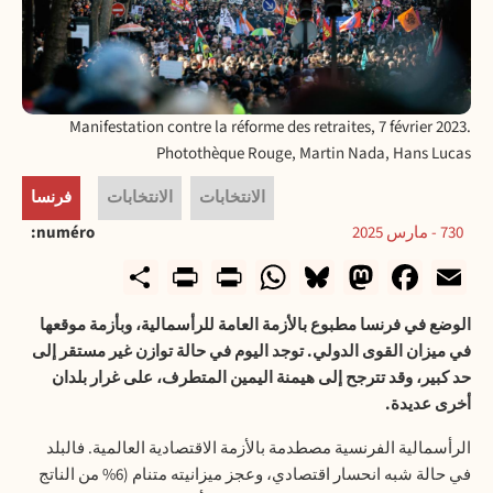
Manifestation contre la réforme des retraites, 7 février 2023.
Photothèque Rouge, Martin Nada, Hans Lucas
الانتخابات
الانتخابات
فرنسا
730 - مارس 2025
numéro
rintFriendly
Share
WhatsApp
Print
Bluesky
Mastodon
Facebook
Email
الوضع في فرنسا مطبوع بالأزمة العامة للرأسمالية، وبأزمة موقعها
في ميزان القوى الدولي. توجد اليوم في حالة توازن غير مستقر إلى
حد كبير، وقد تترجح إلى هيمنة اليمين المتطرف، على غرار بلدان
أخرى عديدة.
الرأسمالية الفرنسية مصطدمة بالأزمة الاقتصادية العالمية. فالبلد
في حالة شبه انحسار اقتصادي، وعجز ميزانيته متنام (6% من الناتج