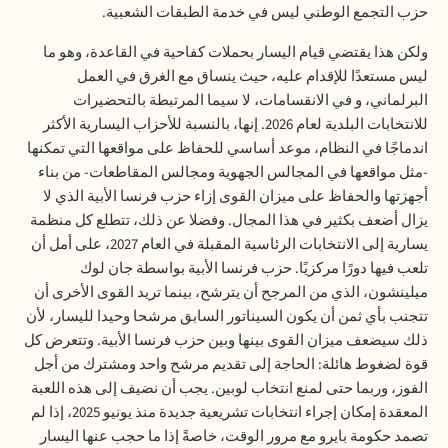
حزب التجمع الوطني ليس في خدمة الطبقات الشعبية
.
ولكن هذا يقتضي قيام اليسار بحملات كفاحية في القاعدة، وهو ما
ليس مستعدًا للإقدام عليه، حيث ينساق مع الغرق في العمل
البرلماني، و في الانقسامات، لا سيما المرتبطة بالتحضيرات
للانتخابات البلدية لعام 2026. إنها، بالنسبة للأحزاب اليسارية الأكثر
اندماجًا في النظام، موعد أساسي للحفاظ على مواقعها التي تمكنها
-مثل مواقعها في المجالس الجهوية ومجالس المقاطعات- من بناء
أجهزتها والحفاظ على ميزان القوى إزاء حزب فرنسا الأبية الذي لا
يزال أضعف بكثير في هذا المجال. وفضلا عن ذلك، تتطلع كل منظمة
يسارية إلى الانتخابات الرئاسية المقبلة في العام 2027، على أمل أن
تلعب فيها دورًا مركزيًا. حزب فرنسا الأبية بواسطة جان لوك
ميلينشون، الذي من المرجح أن يترشح، بينما تريد القوى الأخرى أن
تتجنب بأي ثمن أن يكون السيناتور السابق مرشحا وحيدا لليسار، لأن
ذلك سيضعف ميزان القوى بينها وبين حزب فرنسا الأبية. وتتعرض كل
قوة لضغوط هائلة: الحاجة إلى تقديم مرشح واحد ومشترك من أجل
الفوز، وربما حتى لمنع انتخاب لوبين. يجب أن نضيف إلى هذه اللعبة
المعقدة إمكان إجراء انتخابات تشريعية جديدة منذ يونيو 2025، إذا لم
تصمد حكومة بايرو مع مرور الوقت، خاصةً إذا ما حجب عنها اليسار