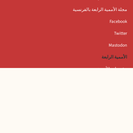
مجلة الأممية الرابعة بالفرنسية
Facebook
Twitter
Mastodon
الأممية الرابعة
مؤتمرات الأممية
بيانات المكتب التنفيذي
المعهد العالمي للبحث والتكوين بأمستردام
المخيم الصيفي العالمي
الكتاب
تسجيل الدخول