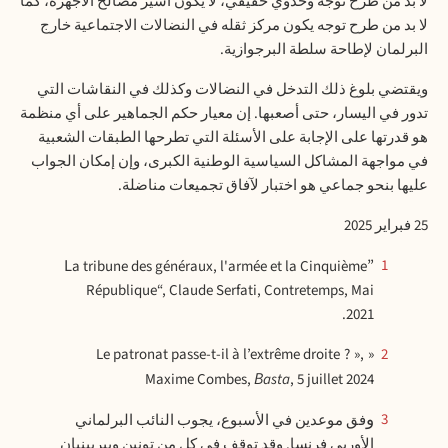
لا بد من طرح توجه وحدوي حقيقي، لا يكون أسير مصالح الأجهزة، كما
لا بد من طرح توجه يكون مركز ثقله في النضالات الاجتماعية خارج
البرلمان لإطاحة سلطة البرجوازية
.
ويقتضي بلوغ ذلك التدخل في النضالات وكذلك في النقاشات التي
تدور في اليسار، حتى أصعبها. إن معيار حكم الجماهير على أي منظمة
هو قدرتها على الإجابة على الأسئلة التي تطرحها الطبقات الشعبية
في مواجهة المشاكل السياسية الوطنية الكبرى، وإن إمكان الجواب
عليها بنحو جماعي هو اختبار لآفاق تجميعات مناضلة
.
25
فبراير 2025
”La tribune des généraux, l'armée et la Cinquième
1
République“, Claude Serfati, Contretemps, Mai
2021.
« Le patronat passe-t-il à l’extrême droite ? »,
2
Maxime Combes,
Basta
, 5 juillet 2024
وفق موعدين في الأسبوع، يجوب النائب البرلماني
3
الأوربي فرنسا. وقد توقف في كل من تونين وبيربينيان