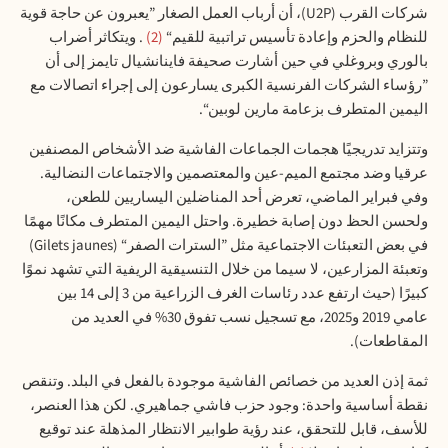
شركات القرب
(U2P)
، أن أرباب العمل الصغار ”يعبرون عن حاجة قوية
للنظام والحزم وإعادة تأسيس تراتبية للقيم“
2
. ويتكاثر أضراب
بالوري وبروغلي في حين أشارت صحيفة فاينانشيال تايمز إلى أن
”رؤساء الشركات الفرنسية الكبرى يسارعون إلى إجراء اتصالات مع
اليمين المتطرف بزعامة مارين لوبين
“.
وتتزايد تدريجيًا هجمات الجماعات الفاشية ضد الأشخاص المصنفين
عرقيا وضد مجتمع الميم-عين والمعتصمين والاجتماعات النضالية.
وفي فبراير الماضي، تعرض أحد المناضلين اليساريين للطعن،
ولحسن الحظ دون إصابة خطيرة. واحتل اليمين المتطرف مكانًا مهمًا
في بعض التعبئات الاجتماعية مثل ”السترات الصفر
“ (Gilets jaunes)
وتعبئة المزارعين، لا سيما من خلال التنسيقية الريفية التي تشهد نموًا
كبيرًا (حيث ارتفع عدد رئاسات الغرف الزراعية من 3 إلى 14 بين
عامي 2019 و2025، مع تسجيل نسب تفوق 30% في العديد من
المقاطعات).
ثمة إذن العديد من خصائص الفاشية موجودة بالفعل في البلد. وتنقص
نقطة أساسية واحدة: وجود حزب فاشي جماهيري. لكن هذا العنصر،
للأسف، قابل للتحقق، عند رؤية طوابير الانتظار المذهلة عند توقيع