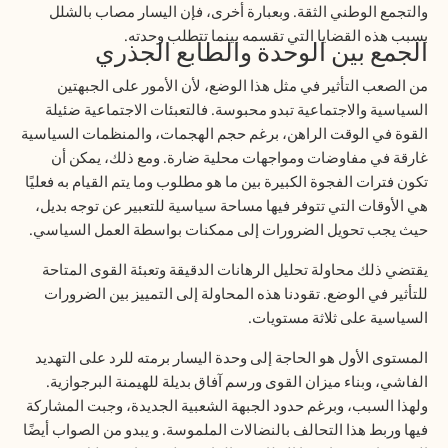
والتجمع الوطني الثقة. وبعبارة أخرى، فإن اليسار مصاب بالشلل
بسبب هذه القضايا التي تقسمه بينما تتطلب وحدته
.
الجمع بين الوحدة والطابع الجذري
من الصعب التأثير في مثل هذا الوضع، لأن الأمور على الجبهتين
السياسية والاجتماعية تبدو محبوسة. فالتعبئات الاجتماعية ضئيلة
القوة في الوقت الراهن، برغم حجم الهجمات، والمنظمات السياسية
غارقة في مفاوضات ومواجهات محلية ضارة. ومع ذلك، يمكن أن
تكون فترات الفجوة الكبيرة بين ما هو مطلوب وما يتم القيام به فعليًا
هي الأوقات التي تتوفر فيها مساحة سياسية للتعبير عن توجه بديل،
حيث يجب تحويل الضرورات إلى ممكنات بواسطة العمل السياسي
.
يقتضي ذلك محاولة تحليل الرهانات الدقيقة وتعبئة القوى المتاحة
للتأثير في الوضع. تقودنا هذه المحاولة إلى التمييز بين الضرورات
السياسية على ثلاثة مستويات
.
المستوى الأول هو الحاجة إلى وحدة اليسار برمته للرد على التهديد
الفاشي، وبناء ميزان القوى ورسم آفاق بديلة للهيمنة البرجوازية.
ولهذا السبب، وبرغم حدود الجبهة الشعبية الجديدة، وجبت المشاركة
فيها وربط هذا التحالف بالنضالات الملموسة. و يبدو من الصواب أيضًا