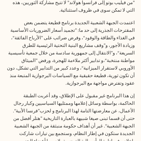
"من فيليب بوتو إلى فرانسوا هولاند" لا تتيح مشاركة الثوريين، هذه
التي لا تمكن سوى في ظروف استثنائية
.
اعتمدت الجبهة الشعبية الجديدة برنامج قطيعة يتضمن بعض
المقترحات الجذرية إلى حد ما: ”تجميد أسعار الضروريات الأساسية
في الغذاء والطاقة والوقود“، وفرض ضرائب على ”الأرباح الفائقة“،
وزيادة الأجور، و”وقف مشاريع البنية التحتية الرئيسية للطرق
السريعة“، و”الانتقال إلى جمهورية سادسة من خلال جمعية تأسيسية
مواطنة منتخبة“،و تدابير أكثر ملاءمة للهجرة، ورفض ”الميثاق
الأوروبي لاستقرار الميزانية“، وعدد كبير من التدابير التي تشكل، دون
أن تكون ثورية، قطيعة حقيقية مع السياسات البرجوازية المتبعة منذ
عقود وتفترض مواجهة مع البرجوازية
.
إن هذا البرنامج غير مقبول على الإطلاق، وقد أعربت الطبقة
الحاكمة، بواسطة وسائل إعلامها وممثليها السياسيين وكبار رجال
الأعمال، عن معارضتها التامة لهذا البرنامج و لحزب”فرنسا الأبية“.
حتى أن قسما تبنى صيغا شبيهة بالعبارة التاريخية ”هتلر أفضل من
الجبهة الشعبية“. غير أن أهداف حكومة منبثقة من الجبهة الشعبية
الجديدة ستكون في إطار النظام، وستجمع بين تيارات شاركت