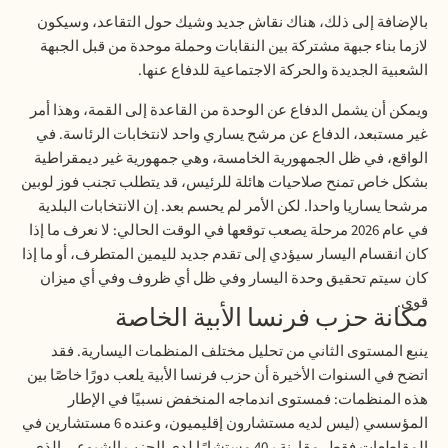
بالإضافة إلى ذلك، هناك نقاش جديد وشيك حول التقاعد، وسيكون
لازما بناء جبهة مشتركة بين النقابات وحملة موحدة من قبل الجبهة
الشعبية الجديدة والحركة الاجتماعية للدفاع عنها
.
ويمكن أن يشمل الدفاع عن الوحدة من القاعدة إلى القمة، وهذا أمر
غير مستبعد، الدفاع عن مرشح يساري واحد لانتخابات الرئاسة. في
الواقع، في ظل الجمهورية الخامسة، وهي جمهورية غير ديمقراطية
بشكل خاص تمنح صلاحيات هائلة للرئيس، قد يتطلب تجنب فوز لوبين
مرشحا يساريا واحدا. لكن الأمر لم يحسم بعد. إن الانتخابات البلدية
في عام 2026 مرحلة يصعب توقعها في الوقت الحالي: لا نعرف ما إذا
كان انقسام اليسار سيؤدي إلى تقدم جديد لليمين المتطرف، أو ما إذا
كان سيتم تحقيق وحدة اليسار وفي ظل أي ظروف وفي أي ميزان
قوى
.
مكانة حزب فرنسا الأبية الخاصة
ينبع المستوى الثاني من تحليل مختلف المنظمات اليسارية. فقد
اتضح في السنوات الأخيرة أن حزب فرنسا الأبية يلعب دورًا خاصًا بين
هذه المنظمات: فمستوى اندماجه المنخفض نسبيًا في الإطار
المؤسسي (ليس لديه مستشارون إقليميون، وعنده 6 مستشارين في
المقاطعات فقط، مقارنة بـ40 مستشارًا لدى الحزب الشيوعي الذي