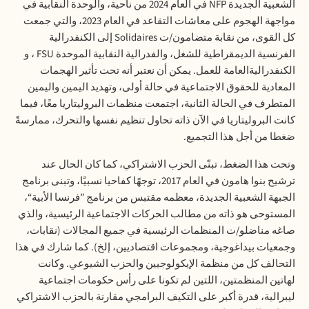
الشعبية الجديدة
NFP
في العام 2024 من ناحية، والوحدة النقابية في
مواجهة الهجوم على معاشات التقاعد في العام 2023، والتي جمعت
كل القوى، من نقابة متضامون/ت
Solidaires
إلى الكنفدرالية
الفرنسية الديمقراطية للشغل، والفدرالية النقابية الموحدة
FSU
، و
الكنفدراليةالعامة للعمل. يمكن أن نعتبر أنه تحت تأثير الهجمات
المعادية للحقوق الاجتماعية في حالة أولى، وتهديد اليمين واليمين
المتطرف في الحالة الثانية، اجتمعت منظمات البروليتاريا معًا، فيما
كانت البروليتاريا في الآن ذاته تحاول تنظيم نفسها والتحرك، ممارسةً
ضغطا من أجل هذا التجميع
.
وتحت هذا الضغط، تبنّى الحزب الاشتراكي، كما كان الحال عند
ترشيح بنوا هامون في العام 2017، توجهًا كفاحيا نسبيًا، وتبنى برنامج
الجبهة الشعبية الجديدة، معظمه مقتبس من برنامج ”فرنسا الأبية“،
المستوحى هو ذاته من مطالب الحركات الاجتماعية الرئيسية، والذي
صاغه مناضلو/ت المنظمات الرئيسية في جميع المجالات (نقابات،
وجمعيات بيداغوجية، ومجموعات اقتصاديين، إلخ). كما شارك في هذا
التحالف كل من منظمة الإيكولوجيين والحزب الشيوعي. وكانت
لهاتين المنظمتين، اللتين لم تكونا على رأس حكومات اجتماعية
ليبرالية، قدرة أكبر على التكيف البرامجي مقارنة بالحزب الاشتراكي