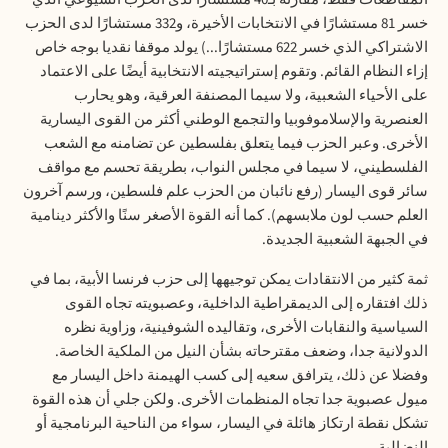
خسر 81 مستشارًا في الانتخابات الأخيرة، و332 مستشارًا لدى الحزب
الاشتراكي الذي خسر 622 مستشارًا...) يولد موقفا نقديا بوجه خاص
إزاء النظام القائم. وتقوم إستراتيجيته الانتخابية أيضًا على الاعتماد
على الأحياء الشعبية، ولا سيما المصنفة العرقية، وهو يحارب
العنصرية والإسلاموفوبيا والتجمع الوطني أكثر من القوى اليسارية
الأخرى. وعبر الحزب فيما يتعلق بفلسطين عن تضامنه مع الشعب
الفلسطيني، لا سيما في مجلس النواب، بطريقة تحسم مع مواقف
سائر قوى اليسار (رفع نائبان من الحزب علم فلسطين، ورسم آخرون
العلم حسب لون ملابسهم). كما أنه القوة الأصغر سنًا والأكثر دينامية
في الجبهة الشعبية الجديدة
.
ثمة كثير من الانتقادات يمكن توجيهها إلى حزب فرنسا الأبية، بما في
ذلك افتقاره إلى الديمقراطية الداخلية، وعصبويته تجاه القوى
السياسية والنقابات الأخرى، وتقاليده الشوفينية، وزاوية نظره
الدولانية جدا، وضعف مقترحاته بشأن النيل من الملكية الخاصة.
وفضلا عن ذلك، يترافق سعيه إلى كسب الهيمنة داخل اليسار مع
ميول عصبوية جدا تجاه المنظمات الأخرى. ولكن جلي أن هذه القوة
تشكل نقطة ارتكاز هائلة في اليسار، سواء من الناحية البرنامجية أو
النضالية
.