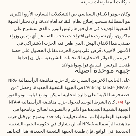
، وكانت المفاوضات سريعة
.
وكان جوهر الاتفاق السياسي بين التشكيلات اليسارية الأربع الكبرى
هو المطالبة بسحب إصلاح نظام التقاعد لعام 2023، وأن تختار الجبهة
الشعبية الجديدة في حال فوزها رئيس الوزراء الذي ستقترح على
ماكرون، وأن تصوت على اقتراحات بحجب الثقة عن أي رئيس وزراء
يميني. هذا الاتفاق الهش، الذي طعن فيه الحزب الاشتراكي في
الأشهر الأخيرة، فُرض على يمين الحزب مقابل الحصول على حصة
كبيرة من الدوائر الانتخابية للانتخابات التشريعية... بل إن إحداها
مُنحت للرئيس السابق فرانسوا هولاند
.
جبهة موحدة أصيلة
على الجانب الآخر من اليسار، شارك حزب مناهضة الرأسمالية
NPA-
L'Anticapitaliste (NPA-A)
في الجبهة الشعبية الجديدة، وحصل ”من
حصة فرنسا الأبية“ على دائرة انتخابية لم يكن بوسع فيليب بوتو الفوز
بها
4
. كان الشرط الوحيد لدخول حزب مناهضة الرأسمالية
NPA-A
الجبهة الشعبية الجديدة هو الالتزام بالتصويت لصالح برنامجها في
الجمعية الوطنية إذا تم انتخاب فيليب؛ وقد حدد بوضوح من قبل حزب
مناهضة الرأسمالية
NPA-A
أنه لن يشارك في حكومة الجبهة الشعبية
الجديدة. في الواقع، فإن طبيعة الجبهة الشعبية الجديدة، هذا التحالف