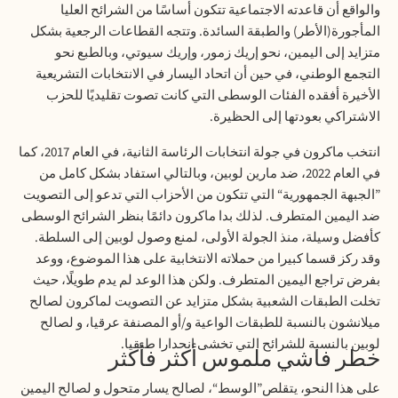
والواقع أن قاعدته الاجتماعية تتكون أساسًا من الشرائح العليا
المأجورة(الأطر) والطبقة السائدة. وتتجه القطاعات الرجعية بشكل
متزايد إلى اليمين، نحو إريك زمور، وإريك سيوتي، وبالطبع نحو
التجمع الوطني، في حين أن اتحاد اليسار في الانتخابات التشريعية
الأخيرة أفقده الفئات الوسطى التي كانت تصوت تقليديًا للحزب
الاشتراكي بعودتها إلى الحظيرة
.
انتخب ماكرون في جولة انتخابات الرئاسة الثانية، في العام 2017، كما
في العام 2022، ضد مارين لوبين، وبالتالي استفاد بشكل كامل من
”الجبهة الجمهورية“ التي تتكون من الأحزاب التي تدعو إلى التصويت
ضد اليمين المتطرف. لذلك بدا ماكرون دائمًا بنظر الشرائح الوسطى
كأفضل وسيلة، منذ الجولة الأولى، لمنع وصول لوبين إلى السلطة.
وقد ركز قسما كبيرا من حملاته الانتخابية على هذا الموضوع، ووعد
بفرض تراجع اليمين المتطرف. ولكن هذا الوعد لم يدم طويلًا، حيث
تخلت الطبقات الشعبية بشكل متزايد عن التصويت لماكرون لصالح
ميلانشون بالنسبة للطبقات الواعية و/أو المصنفة عرقيا، و لصالح
لوبين بالنسبة للشرائح التي تخشى انحدارا طبقيا
.
خطر فاشي ملموس أكثر فأكثر
على هذا النحو، يتقلص”الوسط“، لصالح يسار متحول و لصالح اليمين