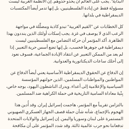
البداية".
يجب على العالم أن يحذو حذوهم. إن الأنظمة الغربية ليست
مسؤولة فقط عن إبادة الفلسطينيين، بل إنها تدمر أيضاً المكتسبات
الديمقراطية في بلدانها
.
كل الخطابات عن ”القيم الغربية“ تبدو كاذبة ومضلِّلة في مواجهة
الرعب الذي لا يوصف في غزة. يجب إسكات أولئك الذين ينددون بهذا
الظاهرة. أكد المؤتمر أن حركة التضامن مع الفلسطينيين ليست
ديمقراطية في جوهرها فحسب، بل إنها تضع أسس حرية التعبير. إذا
لم يعد من الممكن التعبير عن انتقاد الإبادة الجماعية، فسوف نعود
إلى أحلك ساعات الديكتاتورية والعدوانية
.
إن الدفاع عن الحقوق الديمقراطية الأساسية يعني أيضاً الدفاع عن
المواطنين والمواطنات المسلمين، الذين حولتهم المؤسسة
السياسية والإعلامية إلى أعداء. ويدرك الناشطون اليهود، بوجه خاص،
بِنْيةَ معاداة السامية التاريخية في حملة الكراهية ضد المسلمين
.
بالتزامن تقريباً مع المؤتمر، هاجمت إسرائيل إيران. وقد أُدين هذا
الهجوم بالإجماع، شأنه شأن حملة قصف الجهاز العسكري الصهيوني
المستمرة على لبنان وسوريا واليمن. إن إسرائيل والولايات المتحدة
تدفعاننا نحو حرب عالمية ثالثة. وقد شدد المؤتمر على أن مكافحة