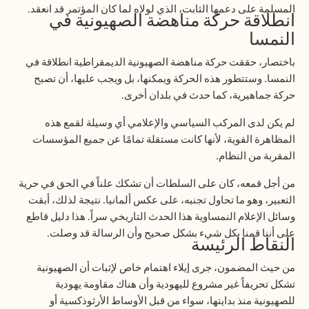
المسلمة على دعمها الثابت، الذي لولاه لما كان المؤتمر قد انعقد
.
انطلاقة حركة مناهضة
ا
لصهيونية في
النمسا
باختصار، حققت حركة مناهضة الصهيونية الديمقراطية انطلاقة في
النمسا. وستتطور هذه الحركة ويمكنها، بل ويجب عليها، أن تصبح
حركة جماهيرية، كما حدث في بلدان أخرى
.
لم يكن لدى المركب السياسي والإعلامي أي وسيلة لقمع هذه
المظاهرة القوية، لأنها كانت مستقلة تمامًا عن جميع المؤسسات
المقربة من النظام
.
من أجل قمعه، كان على السلطات أن تشكك علناً في الحق في حرية
التعبير، وهو ما تحاول تجنبه، على عكس ألمانيا. نتيجة لذلك، أبقت
وسائل الإعلام النمساوية هذا الحدث التاريخي سراً. هذا دليل قاطع
على أننا قمنا بكل شيء بشكل صحيح وأن الرسالة قد وصلت
.
النقاط الرئيسة
من حيث المضمون، جرى إيلاء اهتمام خاص لإثبات أن الصهيونية
تشكل تحريفاً غير مشروع لليهودية وأن هناك مقاومة يهودية
للصهيونية منذ بدايتها، سواء من قبل الأوساط الأرثوذكسية أو