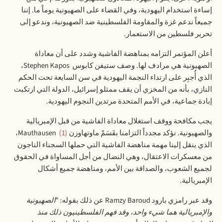
إساءة استخدام اليهودية، وفي القضاء على الصهيونية يوماً ما. إننا
جميعاً ندعم غزة والمقاومة الفلسطينية ضد الصهيونية، وندعو إلى
تحرير فلسطين من الاستعمار
.
أعلن المؤتمر التزامه بمناهضة الفاشية وشدد على أن معاداة
الصهيونية هي مرادف لها. وصف ستيفن كابوس
Stephen Kapos
،
الذي أُجبِر على ارتداء النجمة اليهودية في سن السابعة تحت الحكم
النازي، بأنه من المخزي أن يقف ممثلو إسرائيل، الدولة التي ارتكبت
إبادة جماعية، في الأمم المتحدة مرتدين النجوم اليهودية
.
يجب مكافحة ووقف استغلال معاداة الفاشية من قبل الإمبريالية
والصهيونية. نؤكد مجدداً التزامنا بقَسَمْ ماوتهاوزن
1
Mauthausen
،
الذي ينقل إلينا مهمة مناهضة الفاشية التي حملها السجناء الناجون
من معسكرات الاعتقال، وهي النضال من أجل المساواة في الحقوق
لجميع الشعوب، والصداقة بين الأمم، ومناهضة جميع أشكال
الإمبريالية
.
وقد عبر رامزي بارود
Ramzy Baroud
عن ذلك بقوله: "
الصهيونية
والإمبريالية هما شيء واحد، وقد فهم الفلسطينيون ذلك منذ