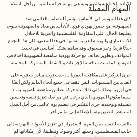
الإبادة الجماعية والصهيونية هي مهمة حركة عالمية من أجل السلام.
المهام المقبلة
كان هذا المؤتمر في الأساس مؤتمراً للتضامن العالمي ضد
الصهيونية، مع حضور يهودي قوي، لأن أساس معاداة الصهيونية يقوم،
بطبيعة الحال، على المقاومة الفلسطينية والعربية للاحتلال
الاستعماري والهيمنة الغربية نفسها. في هذا المعنى، كان هذا التجمع
حدثًا فريدًا وغير مسبوق. وقد ساهم بشكل أساسي في تحديد
المواقف وتطوير تحالف مع حركة يهودية مناهضة للصهيونية آخذة في
التوسع. كما تمت مناقشة الإجراءات والأنشطة المشتركة المحتملة
.
جرى التركيز على مكافحة العقوبات، حيث توجد مبادرات قوية على
العديد من المستويات، ليس فقط في جميع أنحاء العالم ولكن أيضًا
في أوروبا. يضاف إلى ذلك بناء حركة تضامن مناهضة للصهيونية، لا
سيما مكونها اليهودي، الذي يرغب في مواصلة تعزيز نفسه وتحسين
تنسيقه وتوحيده. جرى التفكير في تنظيم يوم عالمي من أجل العمل
المناهض للصهيونية، بالإضافة إلى مؤتمر آخر
.
بالنسبة للنمسا، من المهم الاستمرار في تعزيز الأصوات اليهودية إلى
جانب الفلسطينيين، وجعلها أكثر وضوحًا وتنظيمًا، لأن إمكاناتها لم