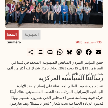
الصهيونية
النمسا
736 - سبتمبر 2026
numéro
rintFriendly
Share
WhatsApp
Print
Bluesky
Mastodon
Facebook
Email
حقق المؤتمر اليهودي المناهض للصهيونية، المنعقد في فيينا في
الفترة من 13 إلى 15 يونيو 2025، نجاحًا باهرًا. شارك فيه أكثر من ألف
شخص على مدار ثلاثة أيام.
رسالتنا السياسية المركزية
تتحد جميع شعوب العالم المحافظة على إنسانيتها ضد الإبادة
الجماعية الإسرائيلية المرتكَبة ضد الشعب الفلسطيني. هناك أيضًا
حركة قوية ومتنامية ضمن الأشخاص الذين يعتبرون أنفسهم يهودًا
مُدينون للإبادة الجماعية تحت شعار: "ليس باسمنا!" وهم يعارضون