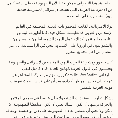
العلمانية. هذا الانحراف ممكن فقط لأن الصهيونية تحظى بدعم كامل
من الإمبريالية الغربية، التي تستخدم إسرائيل لممارسة هيمنة
(نيو)استعمارية على المنطقة.
لولا الإمبريالية، لكانت المجموعات الدينية المختلفة في العالم
الإسلامي والعربي قد تعايشت بشكل جيد، كما أظهرت الوثائق
التاريخية للمؤتمر. كذلك، عمل اليهود الديمقراطيون واليساريون
والشيوعيون في أوروبا على الاندماج، ليس في الرأسمالية، بل عبر
النضال من أجل مجتمع متحرر
.
كان حضور ومشاركة العرب اليهود المناهضين لإسرائيل والصهيونية
ويعيشون في الدول العربية مُهمَّين للغاية. قدم كاميل ليفي
سارفاتي
Camille Lévy Sarfati
رواية مؤثرة ومحركة للمشاعر عن
عودته إلى تونس، موطن أجداده، بعد أن غادر فرنسا، حيث تعرضت
هويته العربية للتمييز.
يشكل تقارب المعتقدات الدينية ولا يزال عنصرا في صميم المؤتمر
والحركة برمتها. أن تكون إنسانًا يعني أن تكون مناهضًا للصهيونية. لا
يمكن ولا يجب أن يقتصر معاداة الصهيونية على دين أو جنسية أو ثقافة
أو هوية أخرى. يقوم اليهود المعادون للصهيونية بدور هام في منع