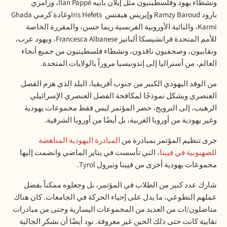
ونشطاء يهود وفلسطينيون مثل إيلان بابيه
Ilan Pappé
، ورامزي
بارود
Ramzy Baroud
وإيريس هيفتس
Iris Hefets
وغادة كرمي
Ghada
Karmi
، والنائبة الأوروبية الفرنسية ريما حسن، والمقررة الخاصة
للأمم المتحدة فرانشيسكا ألبانيز
Francesca Albanese
، ويهود عرب،
ونقابيون، وصحفيون ناقدون، ونشطاء فلسطينيون من جميع أنحاء
العالم، من أستراليا إلى إندونيسيا مروراً بالولايات المتحدة.
من الوفد اليهودي الكبير من جنوب أفريقيا، البلد الذي هزم الفصل
العنصري ويشكل نموذجًا لمكافحة الفصل العنصري الإسرائيلي
الرهيب، إلى النرويج، حضر المؤتمر ليس فقط مجموعات يهودية
وغير يهودية من أوروبا الغربية، بل أيضًا من أوروبا الشرقية
.
جرى تنظيم المؤتمر بمبادرة من
المبادرة اليهودية المناهضة
للصهيونية في فيينا
، التي تأسست في يناير الماضي وانضمت إليها
مجموعات يهودية أخرى من فيينا وتيرول
Tyrol
.
شارك عدد كبير من الطلاب في المؤتمر، بل وجعلوه ممكناً بفضل
عملهم التطوعي، ما يدل على إحياء الحركة في الجامعات. كان هناك
مناضلون/ات من العديد من المجموعات اليسارية وحتى من مبادرات
نقابية كانت حتى ذلك الحين غير معروفة. نود أيضًا أن نشكر الجالية