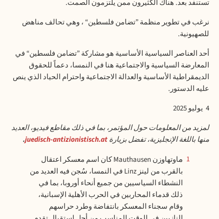
تستنفد بعد. هناك الكثيرون ممن يلتزمون الصمت.
نرغب في تطوير منظمة ”تضامن فلسطين“ ، وهي تحالف مناهض
للصهيونية.
أحد العناصر السياسية الأساسية هو مشاركة ”تضامن فلسطين“ في
المعارضة السياسية والاجتماعية هنا في النمسا، دعماً للحقوق
الديمقراطية الأساسية والعدالة الاجتماعية واحترام الحياد الذي ينص
عليه الدستور
.
4
يوليو 2025
لمزيد من المعلومات حول المؤتمر، بما في ذلك مقاطع فيديو، العديد
منها باللغة الإنجليزية، تفضل بزيارة
juedisch-antizionistisch.at
.
ماوتهاوزن Mauthausen كان اسم معسكر اعتقال
1
بالقرب من لينز Linz في النمسا، سُجن فيه العديد من
النشطاء السياسيين من جميع أنحاء أوروبا، بما في
ذلك قدماء المحاربين في الحرب الأهلية الإسبانية،
وقام سجناء المعسكر بانتفاضة وطرد حراسهم
النازيين في الوقت المناسب من أجل استقبال تقدم