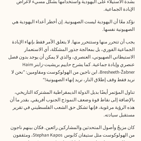
بشدة الاستيلاء على اليهودية واستخدامها بشكل مسيء لأغراض
الإبادة الجماعية
.
نؤكد معًا أن اليهودية ليست الصهيونية. إن أخطر أعداء اليهودية هي
الصهيونية نفسها
.
يجب أن تتحرر منها وستتحرر منها. لا يتعلق الأمر فقط بإنهاء الإبادة
الجماعية الفوري، بل بمعالجة جذور المشكلة، أي الاستعمار
الاستيطاني الصهيوني،
العنصري
، والذي لا يمكن أن يوجد بدون فصل
عنصري وإبادة جماعية. كما يشرح حاييم بريشيت-زابنر
Haim
Bresheeth-Žabner
، ابن ناجين من الهولوكوست ومقاومين: ”نحن لا
نريد فقط وقف إطلاق النار، نريد
إنهاء
الصهيونية
!“
تناول المؤتمر أيضًا بديل الدولة الديمقراطية المشتركة التاريخي،
بالإضافة إلى نقاط قوة وضعف النموذج الجنوب أفريقي. بقدر ما أن
هذه الرؤية مرغوبة، فإنها تشكل حق الشعب الفلسطيني في تقرير
مستقبل سيادته
.
كان مزيجُ وأصول المتحدثين والمشاركين رائعين. فكان بينهم ناجون
من الهولوكوست مثل ستيفان كابوس
Stephan Kapos
، ومثقفون