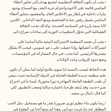
•
يجب أن تكون الثقافة التنظيمية لتجمع يهدف إلى تجاوز أخطاء
الماضي قائمة على الأخوة واحترام حرية النقد، مع السماح بوجود
تيارات داخلية في إطار من الاخلاص العام
.
والمقصود بتجاوز أخطاء
الماضي يشمل رفض عبادة الشخصية ومنع النقد الداخلي – اللذين
كانا سمة بارزة في السياسة الجديدة– وكذلك تجنب الثقافة
الفصائلية التي تحوّل التنظيمات الثورية إلى ساحات صراع دائم
.
•
يجب أن تعتمد المنظمة الاشتراكية البيئية ماليا أساسا على
اشتراكات أعضائها، وإذا حصلت على دعم عمومي، فيجب ألا يشكل
مصدرها الرئيسي
.
كما يجب، في حال المشاركة في المؤسسات،
وضع حدود للرواتب وعدد الولايات
.
هذه النقاط ليست بالنسبة لنا سوى ملامح أولية لما يمكن أن تكون
عليه منظمة جديدة للطبقة العاملة في الدولة الإسبانية
(
حيث ينبغي
أن تلعب الطبقة العاملة المهاجرة دورا محوريا
).
لسنا ندّعي اختراع
شيء جديد، وقد يُنتقد طرحنا باعتباره مثاليا وصعب التطبيق
.
لكن
كما قال دانيال بن سعيد
:
"
ربما يكون بناء تنظيم ثوري ضروريا بقدر ما هو مستحيل، مثل الحب
المطلق عند مارغريت دوراس
.
وهذا لم يمنع أحدا من الوقوع في