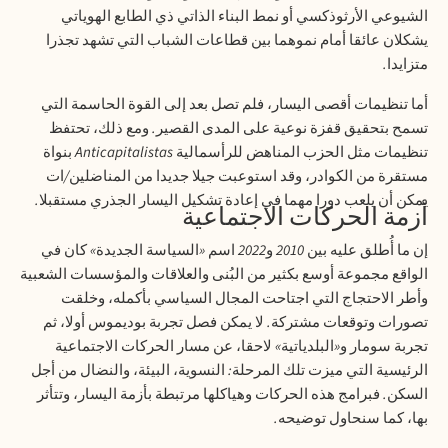
الشيوعي الأرثوذكسي أو نمط البناء الذاتي ذي الطابع الهوياتي
يشكلان عائقا أمام نموهما بين قطاعات الشباب التي تشهد تجذرا
متزايدا
.
أما تنظيمات أقصى اليسار، فلم تصل بعد إلى القوة الحاسمة التي
تسمح بتحقيق قفزة نوعية على المدى القصير
.
ومع ذلك، تحتفظ
تنظيمات مثل الحزب المناهض للرأسمالية
Anticapitalistas
بنواة
مستقرة من الكوادر، وقد استوعبت جيلا جديدا من المناضلين
/
ات
يمكن أن يلعب دورا مهما في إعادة تشكيل اليسار الجذري مستقبلا
.
أزمة الحركات الاجتماعية
إن ما أُطلق عليه بين
2010
و
2022
اسم
«
السياسة الجديدة
»
كان في
الواقع مجموعة أوسع بكثير من البُنى والعلاقات والمؤسسات الشعبية
وأطر الاحتجاج التي اجتاحت المجال السياسي بأكمله، وخلقت
تصورات وتوقعات مشتركة
.
لا يمكن فصل تجربة بوديموس أولا، ثم
تجربة سومار و
«
البلدياتية
»
لاحقا، عن مسار الحركات الاجتماعية
الرئيسية التي ميزت تلك المرحلة
:
النسوية، البيئة، والنضال من أجل
السكن
.
فبرامج هذه الحركات وهياكلها مرتبطة بأزمة اليسار، وتتأثر
بها، كما سنحاول توضيحه
.