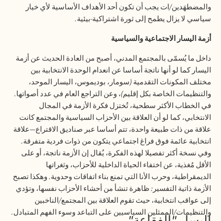
والمضطهَدين
/
ات يجب أن تكون أحد الأهداف الأساسية لأي خيار
سياسي لا يزال يطمح إلى ثورة اشتراكية
-
بيئية
.
أزمة اليسار الاجتماعية والسياسية
داخل ما يُسمّى بالمجتمع المدني، أصبح من العادة الحديث عن أزمة
اليسار كما لو أنها ناتجة أساسا عن انعدام الوحدة الانتخابية بين
مختلف المكونات التقدمية
(
سومار، بوديموس، اليسار الموحد،
والتنظيمات الخاصة بكل إقليم
)
، وعن التراجع العام في عدد أصواتها
.
في الخطاب الأكثر سطحية، تُختزل فكرة الأزمة في المجال
الانتخابي، كما لو أن العلاقة بين الأحزاب السياسية والمجتمع كانت
علاقة من ذات طبيعة واحدة، تتم أساسا عبر صناديق الاقتراع—علاقة
انتخابية عائمة فوق فراغ اجتماعي يتكون من ذوات فردية متفرقة
.
وفي نسخة أكثر تفصيلا لهذه الفكرة، يُقال إن الأزمة ناتجة، أو على
الأقل مُغذية، عن اختفاء الحياة الداخلية للأحزاب، وثغراتها
الديمقراطية، وحرب الأنا التي تمنع بناء اتفاقات وحدوية
.
وهكذا تصبح
الأزمة ذاتية التفسير
:
ظاهرة تنشأ من أحشاء الأحزاب نفسها، وتؤدي
إلى عواقب انتخابية، حيث تقوم العلاقة بين المجتمع
/
الناخبين
والتنظيمات
/
الممثلين السياسيين على التباعد وسوء الفهم المتبادل
.
اليسار
"
الفقاعة
"