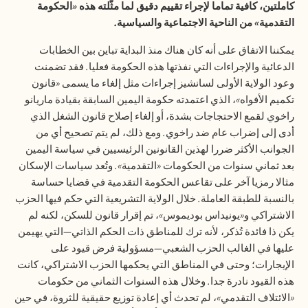
كاملتين، كافية تماما لإجراء تقييم دقيق لما مثّلته هذه
«
الحكومة
التقدمية
»
من الناحية الاجتماعية والسياسية
.
يمكننا الاتفاق على أنه كان هناك منذ البداية تباين بين الخطابات
الدعائية والإجراءات التي نفذتها هذه الحكومة فعليا
.
فقد تضمنت
وعود الولاية الأولى لسانشيز إجراءات مثل إلغاء ما يسمى
«
قانون
تكميم الأفواه
»
، الذي اعتمدته حكومة اليمين السابقة بقيادة ماريانو
راخوي لقمع الاحتجاجات بشدة، أو إلغاء إصلاح قانون ال
شغل
الذي
أدى إلى إضراب عام ضد راخوي
.
ومع ذلك، لم يتم تصحيح أي من
الجوانب الأكثر ضررا لهذين القانونين الرئيسيين في سياسة اليمين
بعد ثماني سنوات من الحكومات
«
التقدمية
».
وتُعد سياسات الإسكان
مثالا رمزيا آخر على تقاعس الحكومة التقدمية في قضايا حساسة
بالنسبة للطبقة العاملة
.
خلال الولاية التشريعية التي حكم فيها الحزب
الاشتراكي و
«
يونيداس بوديموس
»
، تم إقرار قانون للسكن، لكنه لم
يكن ذا فائدة تُذكر، لأنه ترك للمناطق ذات الحكم الذاتي—التي يهيمن
عليها في الغالب الحزب الشعبي—مسؤولية فرض قيود على
الإيجارات؛ وحتى في المناطق التي يحكمها الحزب الاشتراكي، كانت
هذه القيود نادرة جدا
.
وخلال هذه السنوات الثماني من حكومات
«
الائتلاف التقدمي
»
، لم تحدث أي إعادة توزيع حقيقية للثروة، في حين