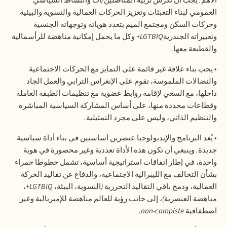
الأهم
.
يجب أن تُكرَّس تربية المناضلين
/
ات والنشاط السياسي
العمومي لبناء التعبئات وتعزيز الحركات العمالية والنسوية والبيئية
وحركات السكن ومجتمع الميم بتعدد هوياته وتوجهاته الجنسية
وتعبيراته الجندرية
LGTBIQ+
وكل ما يحمل إمكانية مناهضة للرأسمالية
والقطيعة معها
.
•
يجب بناء علاقة غير قائمة على التمايز مع الحركات الاجتماعية
والنضالات الملموسة، تقوم على الإنغراس الترابي والعمل الجاد
داخلها، مع السعي لإقامة روابط عضوية مع تنظيمات الطبقة العاملة
وقطاعات محددة منها، على أساس المشاركة السياسية المباشرة
والتنظيم الذاتي، وليس على مجرد التمثيلية
.
•
يُعد البرنامج والإيديولوجيا عنصرين أساسيين في بناء أداة سياسية
جديدة
.
وينبغي أن تكون هذه الأداة تعددية وغير محصورة في هوية
واحدة، في إطار اتفاقات استراتيجية أساسية، تشمل خطوطا حمراء
بشأن التحالف مع الليبرالية الاجتماعية، والدفاع عن تقاليد الحركة
العمالية، ودمج باقي التقاليد التحررية
(
النسوية، البيئة،
LGTBIQ+
،
مناهضة العنصرية
)
، إلى جانب رؤية للعالم مناهضة للإمبريالية وغير
اصطفافية
non-campiste.