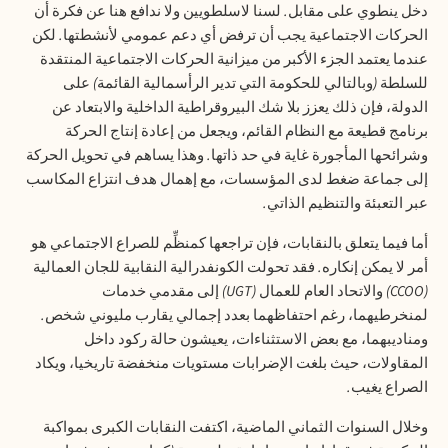
دخل ينطوي على مقابل
.
لسنا لاسلطويين ولا ندافع هنا عن فكرة أن
الحركات الاجتماعية يجب أن ترفض أي دعم عمومي لأنشطتها
.
لكن
عندما يعتمد الجزء الأكبر من ميزانية الحركات الاجتماعية المنتقدة
للسلطة
(
وبالتالي للحكومة التي تدير الرأسمالية القائمة
)
على
الدولة، فإن ذلك يعزز بلا شك البيروقراطية الداخلية والابتعاد عن
برنامج قطيعة مع النظام القائم، ويجعل من إعادة إنتاج الحركة
وشرائحها المأجورة غاية في حد ذاتها
.
وهذا يساهم في تحويل الحركة
إلى جماعة ضغط لدى المؤسسات، مع إهمال هدف انتزاع المكاسب
عبر التعبئة والتنظيم الذاتي
.
أما فيما يتعلق بالنقابات، فإن تراجعها كمنظِّم للصراع الاجتماعي هو
أمر لا يمكن إنكاره
.
فقد تحولت الكونفدرالية النقابية للجان العمالية
(CCOO)
والاتحاد العام للعمال
(UGT)
إلى مقدمي خدمات
لمنخرطيهما، رغم احتفاظهما بعدد إجمالي يقارب مليوني شخص
.
ومناديبهما، مع بعض الاستثناءات، يعيشون حالة ركود داخل
المقاولات، حيث بلغت الإضرابات مستويات منخفضة تاريخيا، ويكاد
الصراع يغيب
.
وخلال السنوات الثماني الماضية، اكتفت النقابات الكبرى بمواكبة