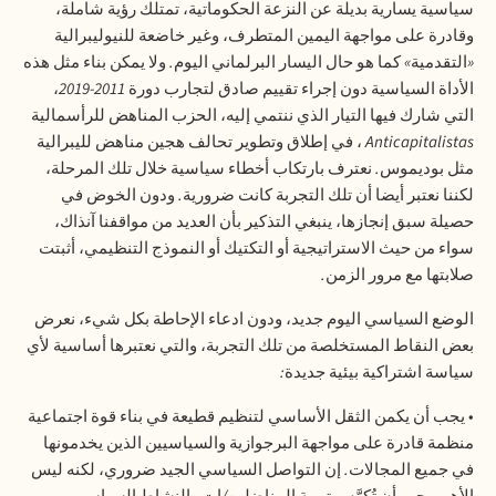
سياسية يسارية بديلة عن النزعة الحكوماتية، تمتلك رؤية شاملة،
وقادرة على مواجهة اليمين المتطرف، وغير خاضعة للنيوليبرالية
«
التقدمية
»
كما هو حال اليسار البرلماني اليوم
.
ولا يمكن بناء مثل هذه
الأداة السياسية دون إجراء تقييم صادق لتجارب دورة
2011-2019
،
التي شارك فيها التيار الذي ننتمي إليه، الحزب المناهض للرأسمالية
Anticapitalistas
، في إطلاق وتطوير تحالف هجين مناهض لليبرالية
مثل بوديموس
.
نعترف بارتكاب أخطاء سياسية خلال تلك المرحلة،
لكننا نعتبر أيضا أن تلك التجربة كانت ضرورية
.
ودون الخوض في
حصيلة سبق إنجازها، ينبغي التذكير بأن العديد من مواقفنا آنذاك،
سواء من حيث الاستراتيجية أو التكتيك أو النموذج التنظيمي، أثبتت
صلابتها مع مرور الزمن
.
الوضع السياسي اليوم جديد، ودون ادعاء الإحاطة بكل شيء، نعرض
بعض النقاط المستخلصة من تلك التجربة، والتي نعتبرها أساسية لأي
سياسة اشتراكية بيئية جديدة
:
•
يجب أن يكمن الثقل الأساسي لتنظيم قطيعة في بناء قوة اجتماعية
منظمة قادرة على مواجهة البرجوازية والسياسيين الذين يخدمونها
في جميع المجالات
.
إن التواصل السياسي الجيد ضروري، لكنه ليس