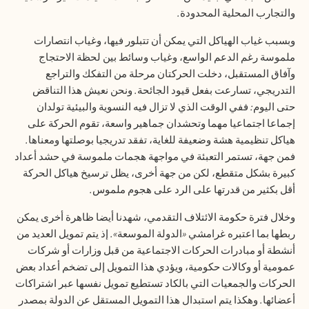
والتجارب المحلية المحدودة
.
وبسبب غياب الهياكل التي يمكن أن تتبلور فيها، وغياب انتصارات
ملموسة رغم الدعم الواسع، وغياب وسائط بين لحظة الاحتجاج
وآفاق المستقبل، دخلت الحركتان مرحلة من التفكك والتراجع
التدريجي، تسارعت بفعل قيود الجائحة
.
ونحن نعيش هذا التناقض
حتى اليوم
:
ففي الوقت الذي لا تزال فيه النسوية والبيئية تولدان
إجماعا اجتماعيا مهما وتحشدان جماهير واسعة، تقوم الحركة على
هياكل تنظيمية هشة وضعيفة للغاية، تفقد تدريجيا بوصلتها ومعناها
.
فمن جهة، تستمر التعبئة في مواجهة هجمات ملموسة في حشد أعداد
كبيرة بشكل متقطع، لكن من جهة أخرى، يظل ترسيخ هياكل الحركة
أقل بكثير من قدرتها على الرد على هجوم ملموس
.
وخلال فترة حكومة الائتلاف التقدمي، شهدنا أيضا ظاهرة أخرى يمكن
ربطها بما اعتبره غرامشي
«
الدولة الموسعة
».
إذ يتم تمويل العديد من
أنشطة أو مبادرات الحركات الاجتماعية من قبل وزارات أو شركات
عمومية أو وكالات حكومية، ويؤدي هذا التمويل إلى تضخم أعداد بعض
الحركات والجمعيات التي بالكاد تستطيع تمويل نفسها عبر اشتراكات
أعضائها
.
وهكذا يتم استبدال هذا التمويل المستقل عن الدولة بمصدر