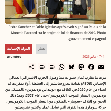
Pedro Sanchez et Pablo Iglesias après avoir signé au Palais de la
Moneda l'accord sur le projet de loi de finances de 2019. Photo
gouvernement espagnol.
يسار
الدولة الإسبانية
744 - مايو 2026
numéro
rintFriendly
Share
WhatsApp
Print
Bluesky
Mastodon
Facebook
Email
مرت ما يقارب ثمان سنوات منذ وصول الحزب الاشتراكي العمالي
الإسباني
(PSOE)
بقيادة بيدرو سانشيز إلى السلطة، أولا بمفرده، ثم
ابتداء من عام
2020
في ائتلاف مع
«
يونيداس بوديموس
» (
المشكل من
بوديموس، اليسار الموحد، الكومونيس
)
حتى عام
2023
، ومنذ ذلك
الحين مع إئتلاف
«
سومار
» (
المتكون من اليسار الموحد، الكومونيس،
حركة سومار
).
هذه الفترة، التي تعادل عمليا ولايتين تشريعيتين