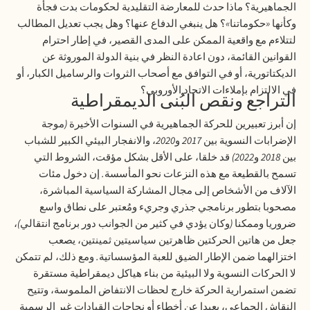
الجماهيرية؟ ماذا حدث للمعارضة التقليدية لحكومات بدت فجأة
وكأنها
«
حكوماتنا
»
؟ هل ينبغي الدفاع عنها؟ وهل يجب تعديل المطالب
لتتلاءم مع واقعية الممكن على المدى القصير، في إطار احترام
القوانين القائمة، دون اعادة النظر في بنية الدولة الموروثة عن
الديكتاتورية، أو في التوافق مع أصحاب الثروات والرساميل الكبار، أو
في الالتزام بإملاءات الاتحاد الأوروبي؟
التراجع ونقص البُنى الديمقراطية
إن أبرز تعبيرين للحركة الجماهيرية في السنوات الأخيرة
(
موجة
الإضرابات النسوية بين
2017
و
2020
، والانفجار البيئي الكبير للشباب
بين
2018
و
2022)
قد خلقا، على الأقل بشكل مؤقت، الشروط التي
تسمح بالقطيعة مع هذه النزعات نحو المأسسة
.
إن دخول مئات
الآلاف من الأشخاص إلى مجال المشاركة السياسية المباشرة،
مصحوبا بتطور برنامجي جذري وجريء ومُعتبر على نطاق واسع
ضروريا وممكنا
(
وكان يؤدي في كثير من الجوانب دور برنامج انتقالي
)
،
جعل من هاتين الحركتين ظاهرتين سياسيتين ثمينتين، يصعب
اختزالهما ضمن الإطار الضيق للعبة المؤسساتية
.
ومع ذلك، لم تتمكن
لا الحركات النسوية ولا البيئية من بناء هياكل ديمقراطية مستقرة
تضمن استمرارية الحركة خارج لحظات الانتفاض الملموسة، وتتيح
النقاش الجماعي، بعيدا عن أخطاء أو نجاحات القيادات غير الرسمية