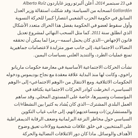
في
23
سبتمبر
2014
، أعلن ألبرتو رويز غاياردون
Alberto Ruíz
Gallardón
انسحابه من السياسة
:
وقد شكلت استقالة وزير العدل
السابق في حكومة الحزب الشعبي انتصارا كبيرا للحركة النسوية
وأول سقوط لعضو في الحكومة بفضل هذا الحراك متعدد الأشكال
الذي انطلق سنة
2011.
كما مثل السحب النهائي لمشروع تعديل
قانون الإجهاض—الذي كان يحمل اسمه—رمزا لما يمكن أن تحققه
النضالات الاجتماعية، إلى جانب صور متزايدة لاعتصامات جماهيرية
تمنع عمليات الطرد، والتنديد العلني بسياسات اليمين
.
نشأت الحركات الاجتماعية الأساسية في معارضة حكومات ماريانو
راخوي، وكانت لها منذ البداية علاقة معقدة مع نجاح بوديموس ودخوله
الحكومات الائتلافية
.
ومع الانتقال من
«
الوهم الاجتماعي
»
إلى
«
الوهم
السياسي
»
، انخرطت كوادر الحركات الاجتماعية بكثافة في
المؤسسات وتسييرها، خاصة على المستوى المحلي
.
وقد ساهم
العمل البلدي المشترك—الذي كان يُشاد به كثيرا بين النشطاء
/
ات
والمستشارين
/
ات ومساعديهم
/
اتهم، إلى جانب غياب التكوين
السياسي حول مخاطر النزعة البرلمانية وضعف الرقابة الديمقراطية
على المنتخبين، في خلق علاقات شخصية وولاءات تعيق وضوح
الأهداف والوسائل
.
ماذا كان دور الائتلافات النضالية والحركة