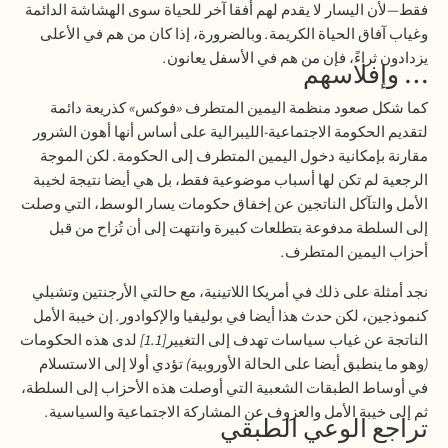
فقط—لأن اليسار لا يقدم لهم أفقا آخر للحياة سوى الهشاشة الدائمة
وغياب آفاق الحياة الكريمة
.
وبالضرورة، إذا كان من هم في الأعلى
يزدادون ثراءً، فإن من هم في الأسفل يعانون
.
…
وإفلاسهم
كما شكل صعود منظمة اليمين المتطرف
«
فوكس
»
كذريعة دائمة
لتقديم الحكومة الاجتماعية
-
الليبرالية على أساس أنها أهون الشرور
مقارنة بإمكانية دخول اليمين المتطرف إلى الحكومة
.
لكن الموجة
الرجعية لم تكن لها أسباب موضوعية فقط، بل هي أيضا نتيجة لخيبة
الأمل والتآكل الناتجين عن إخفاق حكومات يسار الوسط، التي وصلت
إلى السلطة مدفوعة بتطلعات كبيرة وانتهت إلى أن تُزاح من قبل
أحزاب اليمين المتطرف
.
نجد أمثلة على ذلك في أمريكا اللاتينية، مع حالتي الأرجنتين وتشيلي
كنموذجين، لكن حدث هذا أيضا في بوليفيا والإكوادور
.
إن خيبة الأمل
الناتجة عن غياب سياسات تهدف إلى التغيير
[1.1]
لدى هذه الحكومات
(
وهو ما ينطبق أيضا على الحالة الأوروبية
)
تؤدي أولا إلى الاستسلام
في أوساط الطبقات الشعبية التي أوصلت هذه الأحزاب إلى السلطة،
ثم إلى خيبة الأمل والعزوف عن المشاركة الاجتماعية والسياسية
.
تراجع الوعي الطبقي