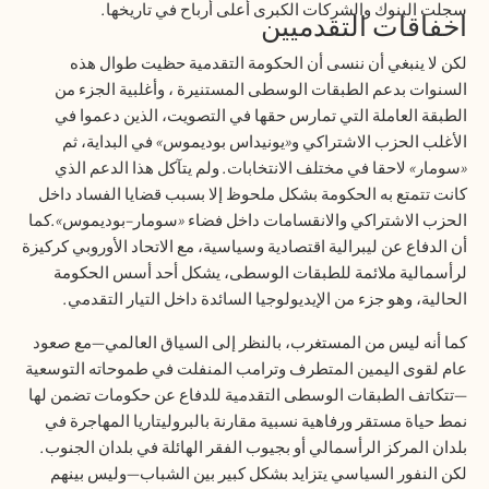
سجلت البنوك والشركات الكبرى أعلى أرباح في تاريخها
.
اخفاقات التقدميين
لكن لا ينبغي أن ننسى أن الحكومة التقدمية حظيت طوال هذه
السنوات بدعم الطبقات الوسطى المستنيرة ، وأغلبية الجزء من
الطبقة العاملة التي تمارس حقها في التصويت، الذين دعموا في
الأغلب الحزب الاشتراكي و
«
يونيداس بوديموس
»
في البداية، ثم
«
سومار
»
لاحقا في مختلف الانتخابات
.
ولم يتآكل هذا الدعم الذي
كانت تتمتع به الحكومة بشكل ملحوظ إلا بسبب قضايا الفساد داخل
الحزب الاشتراكي والانقسامات داخل فضاء
«
سومار–بوديموس
».
كما
أن الدفاع عن ليبرالية اقتصادية وسياسية، مع الاتحاد الأوروبي كركيزة
لرأسمالية ملائمة للطبقات الوسطى، يشكل أحد أسس الحكومة
الحالية، وهو جزء من الإيديولوجيا السائدة داخل التيار التقدمي
.
كما أنه ليس من المستغرب، بالنظر إلى السياق العالمي—مع صعود
عام لقوى اليمين المتطرف وترامب المنفلت في طموحاته التوسعية
—تتكاتف الطبقات الوسطى التقدمية للدفاع عن حكومات تضمن لها
نمط حياة مستقر ورفاهية نسبية مقارنة بالبروليتاريا المهاجرة في
بلدان المركز الرأسمالي أو بجيوب الفقر الهائلة في بلدان الجنوب
.
لكن النفور السياسي يتزايد بشكل كبير بين الشباب—وليس بينهم