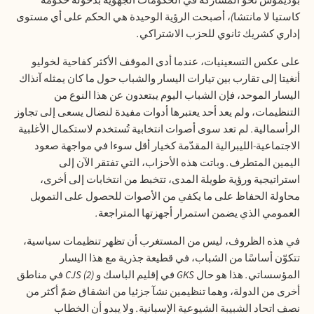
بوديموس نحو المشاركة في الحكومات الجهوية بدخوله حكومة
كاستيا لا مانتشا
)
، أصبحت الرؤية الوحيدة هي الحكم على أي مستوى
إداري كشريك ثانوي للحزب الاشتراكي
.
على عكس التسعينيات، عندما أدى الموقف الأكثر كفاحية لخوليو
أنغيتا إلى تقارب بين تيارات اليسار والشباب حول ما كان يمثله آنذاك
اليسار الموحد، فإن الشباب اليوم يبتعدون عن هذا النوع من
التنظيمات، ولم يعد أحد يعتبرها أدوات مفيدة لنضال يسعى إلى تجاوز
الرأسمالية
.
لم تعد سوى أصوات انتخابية تُستخدم لاستكمال الأغلبية
الاجتماعية
-
الليبرالية المقدّمة كخيار أقل سوءا في مواجهة صعود
اليمين المتطرف
.
وباتت هذه الأحزاب، التي تفتقر الآن إلى
استراتيجية ورؤية طويلة المدى، تتخبط من انتخابات إلى أخرى،
محاولة الحفاظ على ما يكفي من الأصوات للحصول على التمويل
العمومي الذي يضمن استمرار أجهزتها المتراجعة
.
في هذه الظروف، ليس من المستغرب أن تظهر تنظيمات سياسية،
تتكوّن أساسًا من الشباب، في قطيعة جذرية مع هذا اليسار
المؤسساتي
.
هذا هو حال
GKS
في إقليم الباسك و
CJS (2)
في مناطق
أخرى من الدولة، وهما تنظيمين نشآ جزئيا من انشقاق ضمّ أكثر من
نصف اتحاد الشبيبة الشيوعية الإسبانية
.
ولا يبدو أن الخطاب