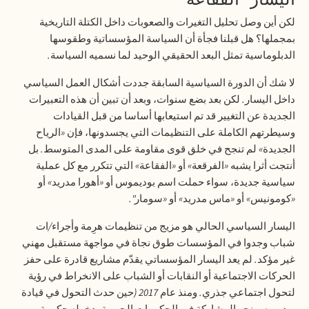
لكن أين وصل تحليل التغيرات والصعوبات داخل الكتلة التاريخية
بمجملها؟ هل قبلنا فجأة أن السياسة المؤسساتية وطقوسها
الدبلوماسية تمثل البعد الحقيقي الوحيد لما نسميه السياسة
.
لا شك أن الدورة السياسية السابقة جددت أشكال العمل السياسي
داخل اليسار
.
لكن بعد بضع سنوات، وبعد أن تبين أن هذه التعبيرات
الجديدة عن التغيير قد تم استيعابها أساسا من قبل القيادات
وسيطرتهم الكاملة على التنظيمات التي يجسدونها، فإن
«
الرياح
الجديدة
»
لم تنجح في خلق قوى مقاومة على المدى المتوسط
.
بل
أنتجت أثرا يشبه
«
الفرقعة
»
أو
«
الفقاعة
»
التي تتكرر مع كل عملية
سياسية جديدة، سواء حملت اسم بوديموس أو
«
أهورا مدريد
»
أو
«
كومونيس
»
أو
«
ماس مدريد
»
أو
«
سومار
".
اليسار السياسي الحالي هو مزيج من تنظيمات هرِمة وأجراء
/
ات
شباب وجدوا في المؤسسات طوق نجاة في مواجهة مستقبل مهني
غير مؤكد
.
لم يعد اليسار المؤسساتي يقدّم مشاريع قادرة على حفز
الحركات الاجتماعية أو النقابات أو الشباب على الانخراط في رؤية
لتحول اجتماعي جذري
.
ومنذ عام
2017 (
حين حدث التحول في قيادة