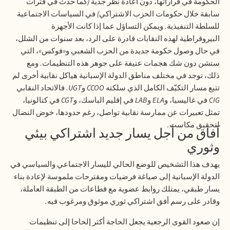
الحكومة في قراراتها، دون اعادة نظر جدية
(
كما حدث في فترات
سابقة خلال حكومات الحزب الاشتراكي
)
في السياسات الاجتماعية
للسلطة التنفيذية
.
ويمكن التساؤل عما إذا كانت الأجهزة
البيروقراطية لهذه النقابات قادرة على الرد، بعد سنوات من الشلل،
في حال وصول حكومة جديدة من الحزب الشعبي و
«
فوكس
»
، التي
ستشن دون شك هجمات عنيفة على جوهر هذه التنظيمات
.
ومع
ذلك، توجد في مختلف مناطق الدولة الإسبانية هياكل نقابية أخرى لم
تتبع مسار التكيّف الكامل الذي سلكته
CCOO
و
UGT.
فالاتحاد النقابي
CIG
في غاليسيا، و
ELA
و
LAB
في إقليم الباسك، و
CGT
في كتالونيا،
تمثل تعبيرات عن ممارسة نقابية تواصل، رغم حدودها، خوض النضال
لتحقيق مكاسب
.
آفاق من أجل يسار جديد اشتراكي بيئي
وثوري
يهدف هذا التشخيص للوضع الحالي لليسار الاجتماعي والسياسي في
الدولة الإسبانية إلى صياغة فرضيات ومقترحات ملموسة لإعادة بناء
يسار طبقي، يمتلك روابط عضوية مع قطاعات من الطبقة العاملة،
وقادر على رسم أفق اشتراكي ثوري موثوق ومرغوب فيه
.
إن صعود القوى الرجعية يجعل الحاجة أكثر إلحاحا إلى تنظيمات