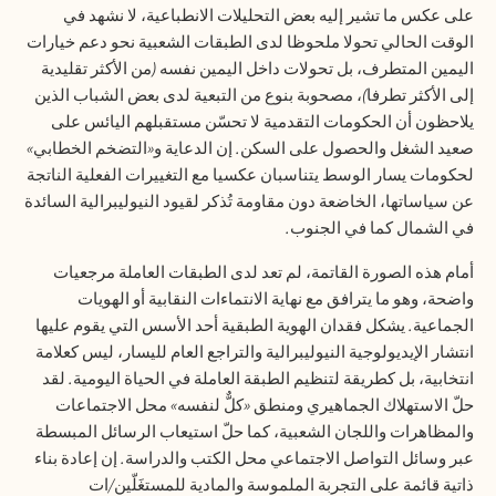
على عكس ما تشير إليه بعض التحليلات الانطباعية، لا نشهد في
الوقت الحالي تحولا ملحوظا لدى الطبقات الشعبية نحو دعم خيارات
اليمين المتطرف، بل تحولات داخل اليمين نفسه
(
من الأكثر تقليدية
إلى الأكثر تطرفا
)
، مصحوبة بنوع من التبعية لدى بعض الشباب الذين
يلاحظون أن الحكومات التقدمية لا تحسّن مستقبلهم اليائس على
صعيد الشغل والحصول على السكن
.
إن الدعاية و
«
التضخم الخطابي
»
لحكومات يسار الوسط يتناسبان عكسيا مع التغييرات الفعلية الناتجة
عن سياساتها، الخاضعة دون مقاومة تُذكر لقيود النيوليبرالية السائدة
في الشمال كما في الجنوب
.
أمام هذه الصورة القاتمة، لم تعد لدى الطبقات العاملة مرجعيات
واضحة، وهو ما يترافق مع نهاية الانتماءات النقابية أو الهويات
الجماعية
.
يشكل فقدان الهوية الطبقية أحد الأسس التي يقوم عليها
انتشار الإيديولوجية النيوليبرالية والتراجع العام لليسار، ليس كعلامة
انتخابية، بل كطريقة لتنظيم الطبقة العاملة في الحياة اليومية
.
لقد
حلّ الاستهلاك الجماهيري ومنطق
«
كلٌّ لنفسه
»
محل الاجتماعات
والمظاهرات واللجان الشعبية، كما حلّ استيعاب الرسائل المبسطة
عبر وسائل التواصل الاجتماعي محل الكتب والدراسة
.
إن إعادة بناء
ذاتية قائمة على التجربة الملموسة والمادية للمستغَلّين
/
ات