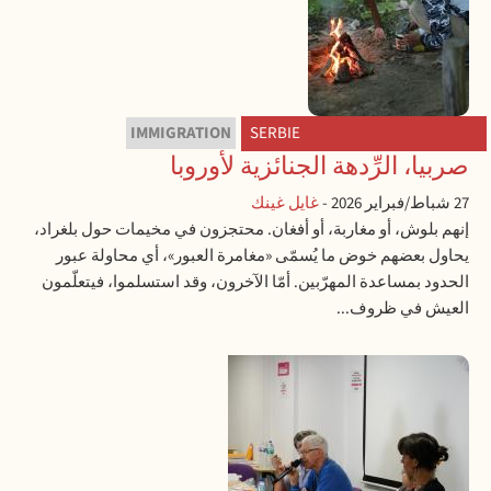
IMMIGRATION
SERBIE
صربيا، الرِّدهة الجنائزية لأوروبا
27 شباط/فبراير 2026
-
غايل غينك
إنهم بلوش، أو مغاربة، أو أفغان. محتجزون في مخيمات حول بلغراد،
يحاول بعضهم خوض ما يُسمّى «مغامرة العبور»، أي محاولة عبور
الحدود بمساعدة المهرّبين. أمّا الآخرون، وقد استسلموا، فيتعلّمون
العيش في ظروف...