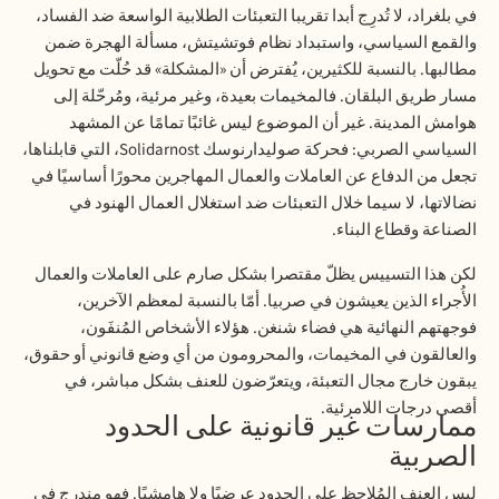
في بلغراد، لا تُدرِج أبدا تقريبا التعبئات الطلابية الواسعة ضد الفساد،
والقمع السياسي، واستبداد نظام فوتشيتش، مسألة الهجرة ضمن
مطالبها. بالنسبة للكثيرين، يُفترض أن «المشكلة» قد حُلّت مع تحويل
مسار طريق البلقان. فالمخيمات بعيدة، وغير مرئية، ومُرحّلة إلى
هوامش المدينة. غير أن الموضوع ليس غائبًا تمامًا عن المشهد
السياسي الصربي: فحركة صوليدارنوسك
Solidarnost
، التي قابلناها،
تجعل من الدفاع عن العاملات والعمال المهاجرين محورًا أساسيًا في
نضالاتها، لا سيما خلال التعبئات ضد استغلال العمال الهنود في
الصناعة وقطاع البناء.
لكن هذا التسييس يظلّ مقتصرا بشكل صارم على العاملات والعمال
الأُجراء الذين يعيشون في صربيا. أمّا بالنسبة لمعظم الآخرين،
فوجهتهم النهائية هي فضاء شنغن. هؤلاء الأشخاص المُنفَون،
والعالقون في المخيمات، والمحرومون من أي وضع قانوني أو حقوق،
يبقون خارج مجال التعبئة، ويتعرّضون للعنف بشكل مباشر، في
أقصى درجات اللامرئية.
ممارسات غير قانونية
على الحدود
الصربية
ليس العنف المُلاحظ على الحدود عرضيًا ولا هامشيًا. فهو مندرج في