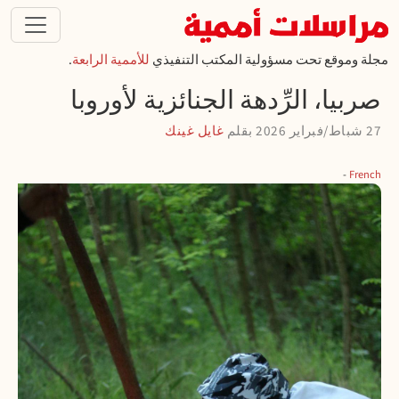
تجاوز إلى المحتوى الرئيسي
مجلة وموقع تحت مسؤولية المكتب التنفيذي
للأممية الرابعة
.
صربيا، الرِّدهة الجنائزية لأوروبا
27 شباط/فبراير 2026
بقلم
غايل غينك
French