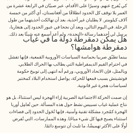
كي يُفرج عنهم. وسيرًا على الأقدام، عبر صبيّان في الرابعة عشرة من
العمر بلا توقف كل الحدود انطلاقًا من أفغانستان، أي أكثر من خمسة
آلاف كيلومتر. لا يطلبان غير أحذية، بعد أن تهالكت أحذيتهما من طول
الرحلة. في اليوم التالي، وبعد أن نجحا في عبور الحدود إلى هنغاريا،
يرسل لي أحدهما رسالة «النجدة». ولم أعد أسمع عنه شيئًا بعد ذلك.
هل يمكن دمقرطة دولة ما في غياب
دمقرطة هوامشها؟
بينما تطبّق صربيا بحماسة السياسات الأوروبية القمعية، فإنها تفشل
في احترام القيم الديمقراطية التي يطالب بها الحراك الطلابي.
وبالمثل، فإن الاتحاد الأوروبي، ورغم أنه انتهى إلى توبيخ حكومة
فوتشيتش بسبب قمعها للحركة، يواصل استخدام البلاد كمختبر
لسياسات هجرة غير قانونية.
إن صمت الحركة الاجتماعية الصربية إزاء الهجرة ليس استثناءً، بل هو
نتاج عملية غياب تسييس نشط حول هذه المسألة. حين تُعامِل أوربا
الهجرة كمُجرد مشكلة تقنية وأمنية، فإنها تُحَول الحدود إلى فضاءات
استثناء يصبح فيها كل شيء مباحًا. وهذه الممارسات، التي تُفرض
أولًا على الأكثر تهميشًا، ما تلبث أن تتوسع دائمًا.