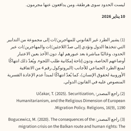
ليست الحدود سوى هرطقة، ومن يدافعون عنها مجرمون.
10 يناير 2026
(1) يشير الطرد غير القانوني للمهاجرين/ات إلى مجموعة من التدابير
التي تتخذها الدول وتؤدي إلى صدّ اللاجئين/ات والمهاجرين/ات عبر
الحدود، وغالبًا مباشرة بعد عبورهم لها، دون الأخذ بعين الاعتبار
أوضاعهم الخاصة، ودون إتاحة إمكانية طلب اللجوء. ويُعدّ ذلك انتهاكًا
لمنع الطرد الجماعي للأجانب (البروتوكول رقم 4 من الاتفاقية
الأوروبية لحقوق الإنسان)، كما يُعدّ انتهاكًا لمبدأ عدم الإعادة القسرية
المنصوص عليه في القانون الدولي.
(2) راجع المصدر:
Učakar, T. (2025). Securitization,
Humanitarianism, and the Religious Dimension of European
Migration Policy. Religions, 16(9), 1190.
(3) راجع المصدر:
Bogucewicz, M. (2020). The consequences of the
migration crisis on the Balkan route and human rights: The