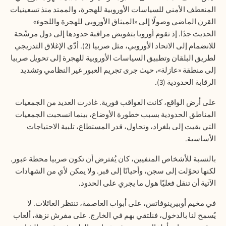
المنعطف الأمني للسياسات الأوروبية للهجرة، والممتد منذ تسعينيات
القرن الماضي وصولًا إلى «الميثاق الأوروبي للهجرة واللجوء»
الحديث جدًا. إذ تقوم أوروبا بتفويض مراقبة حدودها إلى دول مرشّحة
للانضمام إلى الاتحاد الأوروبي، مثل صربيا (2). أدّى الإغلاق التدريجي
لطريق البلقان وتطبيق السياسات الأوروبية للهجرة إلى تحويل صربيا
إلى منطقة «عازلة»، حيث جرى تجريم العبور غير النظامي وتشديد
الرقابة الحدودية (3).
على أرض الواقع، كانت العواقب فورية. غادرت العديد من الجمعيات
المناطق الحدودية بسبب خطورة الأوضاع، بينما انسحبت الجمعيات
التي بقيت إلى بلغراد، وتحاول، قدر المستطاع، تلبية الاحتياجات
الأساسية.
بالنسبة للأشخاص المنفيين، كان يُفترض أن تكون صربيا محطة عبور.
لكنها تحوّلت إلى سجن، وأحيانًا إلى قبر. ولا يمكن لأي من الشهادات
الآتية أن تنقل فعليًا هول ما يجري على الحدود.
في مخيم أوبيرينوفاتس، على أبواب العاصمة، تنتظر العائلات. لا
يُسمح لنا بالدخول، فنلتقي بهم في الخارج. على مفرش نزهة، ألعاب