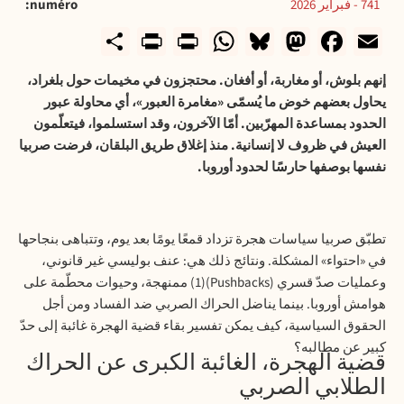
741 - فبراير 2026
numéro
rintFriendly
Share
WhatsApp
Print
Bluesky
Mastodon
Facebook
Email
إنهم بلوش، أو مغاربة، أو أفغان. محتجزون في مخيمات حول بلغراد،
يحاول بعضهم خوض ما يُسمّى «مغامرة العبور»، أي محاولة عبور
الحدود بمساعدة المهرّبين. أمّا الآخرون، وقد استسلموا، فيتعلّمون
العيش في ظروف لا إنسانية. منذ إغلاق طريق البلقان، فرضت صربيا
نفسها بوصفها حارسًا لحدود أوروبا.
تطبّق صربيا سياسات هجرة تزداد قمعًا يومًا بعد يوم، وتتباهى بنجاحها
في «احتواء» المشكلة. ونتائج ذلك هي: عنف بوليسي غير قانوني،
وعمليات صدّ قسري (
Pushbacks
)(1) ممنهجة، وحيوات محطّمة على
هوامش أوروبا. بينما يناضل الحراك الصربي ضد الفساد ومن أجل
الحقوق السياسية، كيف يمكن تفسير بقاء قضية الهجرة غائبة إلى حدّ
كبير عن مطالبه؟
قضية الهجرة، الغائبة الكبرى عن الحراك
الطلابي الصربي