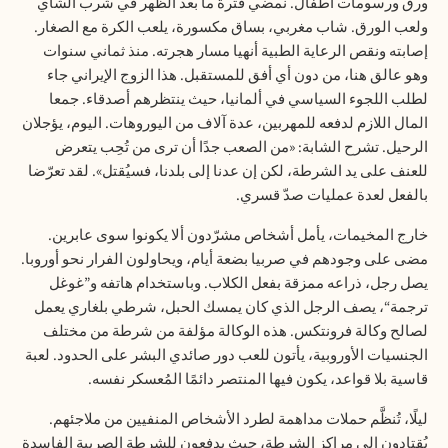
ورق ورسومات أطفال. نمضي فترة ما بعد الظهر في شرب الشاي
ولعب الورق. شاب مغربي، بساق مكسورة، يلعب الكرة مع الصغار.
إصابته ونقص الرعاية الطبية أنهيا مسار هجرته. منذ ثماني سنوات
وهو عالق هنا، من دون أي أفق للمستقبل. هذا الزوج الإيراني جاء
لطلب اللجوء السياسي في ألمانيا، حيث ينتظرهم أصدقاء. جمعا
المال اللازم لدفعه للمهربين، عدة آلاف من اليوروهات. اليوم، يؤجلان
الرحيل. تشرح الشابة: «من الصعب جدًا أن ترى من تُحِب يتعرض
للعنف على يد الشرطة، لكن إن عدنا إلى بلدنا، فسيُقتل». لقد تعرّضا
بالفعل لعدة عمليات صدّ قسري.
خارج المخيمات، يأمل أشخاص مشرّدون ألا يكونوا سوى عابرين.
مضى على وجودهم في صربيا بضعة أيام، ويحاولون الفرار نحو أوروبا.
يصل رجل، ذراعه ممزقة بفعل الكلاب. وباستخدام هاتفه و”غوغل
ترجمة“، يصف الرجل الذي كان يمسك الحبل، شرطي بلغاري يعمل
لصالح وكالة فرونتكس. هذه الوكالة مؤلفة من شرطة من مختلف
الجنسيات الأوروبية، يأتون للعب دور صائدي البشر على الحدود. لعبة
قاسية بلا قواعد، يكون فيها المنتصر دائمًا المُعسكر نفسه.
ليلًا، تُنظَّم حملات مداهمة لطرد الأشخاص المنفيين من ملاجئهم.
يُقتادون إلى مراكز الشرطة، حيث يدفعون للشرطة الصربية الفاسدة