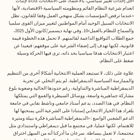
أجل إحداث تغيير سياسي، بالاعتماد على الانتخابات كأداة لإثبات
انعدام شرعية النظام القائم ومنظومته السياسية-الاقتصادية، لأنها
«عندما ترفض المؤسسات بشكل منهجي العمل وفقا للقانون، تظل
الانتخابات السبيل الوحيد أمام المواطنين لتغيير ميزان القوى سلميا
والسماح للنظام بالعمل»10. وفي نهاية ديسمبر/كانون الأول 2025،
جمع الطلاب التواقيع الداعمة لقائمتهم. لا تحمل هذه الخطوة قيمة
قانونية، لكنها تهدف إلى إضفاء الشرعية على موقفهم: فبعيدا عن
اعتبار الانتخابات هدفا سياسيا بحد ذاته، ترى فيها الحركة وسيلة
ضغط على النظام.
علاوة على ذلك، لا تستبعد العملية الانتخابية أشكالا أخرى من التنظيم
والممارسة السياسية الديمقراطية. لم يتم التخلي عن تجربة
الديمقراطية المباشرة والتداولية، رغم حدودها الحالية وصعوبة بلوغ
مشاركة جماهيرية واسعة، ووسائل السيطرة والقمع التي يمتلكها
النظام. في هذا الصدد، يدعم أستاذ جامعي وناشط نقابي في جامعة
بلغراد هذا الخيار الانتخابي إستنادا على الشرعية التي يمنحنها لها
الدعم الشعبي الواسع : «الديمقراطية المباشرة فكرة نبيلة ومثيرة
للاهتمام، لكنها عمليا، في مجتمع ما قبل ديمقراطي واستبدادي مثل
مجتمعنا، لا تعمل ببساطة. سرعان ما أدركنا أنه من السهل اختراق