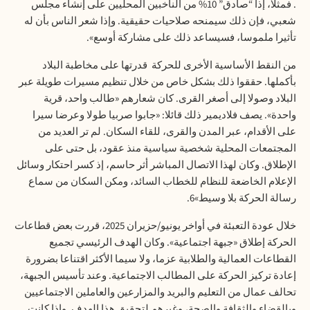
. فمثلا، إذا “صادق” 10% من الناخبين المحليين على إنشاء مجلس
شعبي، فإن ذلك سيمنحه صلاحيات حقيقية. وإذا شعر الناس بأن له
تأثيرا ملموسا، فسيساعد ذلك على مشاركة أوسع».
من النقط الأساسية الأخرى للحركة
قدرتها على مخاطبة البلاد
بأكملها. حققوا ذلك بشكل خاص من خلال تنظيم مسيرات طويلة عبر
البلاد وصولا إلى أصغر القرى. كان شعارهم «طالب واحد، قرية
واحدة». يصف فلاديمير ذلك قائلا: «جابوا صربيا طولا وعرضا سيرا
على الأقدام، عبر المدن والقرى، للقاء السكان. لم تر العديد من
المجتمعات المحلية شخصية سياسية منذ عقود، بل حتى على
الإطلاق. وكان لهذا الاتصال المباشر أثر حاسم، إذ كسر احتكار وسائل
الإعلام الخاضعة للنظام للخطاب السائد، ومكن السكان من سماع
رسالة الحركة بلا وسيط»6.
خلال عودة التعبئة في أواخر يونيو/حزيران 2025، قررت بعض قطاعات
الحركة إطلاق «جبهة اجتماعية». وكان الهدف الرئيسي تجميع
القطاعات العمالية والطلابية عزما، ولا سيما الأكثر اقتناعا بضرورة
إعادة تركيز الحركة على المطالب الاجتماعية. وعند تأسيس الجبهة،
تحالف عمال من التعليم والبريد والمزارعين والعاملين الاجتماعيين
وبالقضاء والثقافة والصحة، وغيرهم لتحقيق هذا الهدف. وإذا كانت