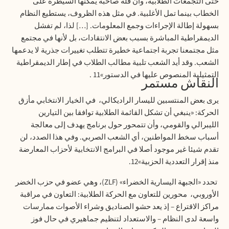
حتى التجمعات الطلابية، وأن قلة صاخبة يمكنها السيطرة على
الخطاب بينما تمل الأغلبية. في مثل هذه الظروف، يستطيع النظام
بسهولة إطالة الإجراءات وجمع المعلومات. […] لذا، لم تفشل
الديمقراطية المباشرة بسبب بعض الانتقادات، بل لأنها في مجتمع
مثل مجتمعنا تجربة اجتماعية خطيرة تتطلب تغييرات جذرية لا يدعمها
الشعب. وقد أيد الشعب تلبية مطالب الطلاب في إطار الديمقراطية
التمثيلية المنصوص عليها في الدستور»11 .
النقاش مستمر
يرى بعض المنتسبين لليسار الراديكالي،
في الخيار الانتخابي مأزق
الحركة: «ينبغي أن تشكل القائمة الطلابية توافقا بين التيارين
الليبرالي والقومي، وأن تتمحور حول برنامج يهدف إلى معالجة
أسباب سخط المواطنين، أي الشعب الصربي. وفي هذا الصدد، لن
تقدم شيئا غير موجود أصلا في البرامج الانتخابية لأحزاب المعارضة
منذ إقرار التعددية الحزبية»12.
تحدد «الجبهة اليسارية الخضراء»
(ZLF)
، وهي عضو في حزب الخضر
الأوروبي،
محورين للتعاون مع الحركة الطلابية: التعاون في مراقبة
مراكز الاقتراع – إذ يعد حشو الصناديق وشراء الأصوات ممارسات
واسعة لدى النظام – والاستعداد لتنظيم جماهيري في حال فوز