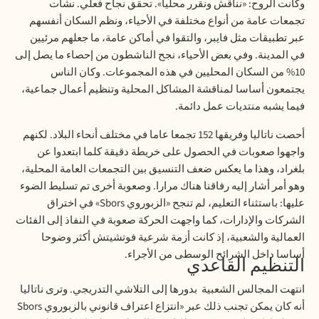
وكانت الروح: «نناقش ونقرر محليا». تحقق نجاح فعلي. نشأت
تجمعات عامة من أنواع مختلفة في الأحياء، ونظم السكان أنفسهم
عبر تطبيقات مثل فايبر، والتقوا في أماكن عامة، ما جعلهم مرئيين
في المدينة. وفي بعض الأحياء، نجح الناشطون من إحصاء ما يصل إلى
10% من السكان المحليين في هذه المجموعات. وكان الناس
يجتمعون أساسا لمناقشة المشاكل المحلية وتنظيم أعمال جماعية،
فيما يشبه منتديات عمل دائمة.
أحصت ناتاليا وفريقها 152 تجمعا عاما في مختلف أنحاء البلاد. لكنهم
واجهوا صعوبات في الحصول على خريطة دقيقة كلما ابتعدوا عن
بلغراد، وهذا ما يعكس ضعف التنسيق بين التجمعات العامة المحلية،
وهو أمر أشار إليه رفاقنا هناك مرارا. وصعوبة أخرى تم تسليط الضوء
عليها: باستثناء التعليم، لم تنجح «الزبوروي
Sbors
» في اختراق
الشركات والإدارات، كما واجهت الحركة صعوبة في النفاذ إلى الفئات
العمالية والشعبية، إذ كانت أزمة شرعية فوتشيتش أكثر وضوحا
أساسا داخل الشرائح الوسطى من الأجراء.
التنظيم القاعدي
انتهت المجالس الشعبية
بدورها إلى التلاشي التدريجي. وترى ناتاليا
أنه كان يمكن تجنب ذلك عبر «انتزاع اعتراف قانوني بالزبوروي
Sbors