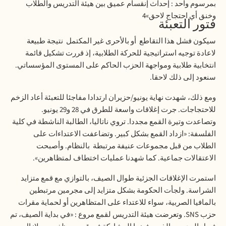
بمرسوم واحد : إحداث إنقسام عميق بين هيئة التدريس والطلاب
وخنق أي احتجاج لاحق»4
فتور التعبئة
سيكون فشل هذا التقاطع
أو بالأحرى غير المكتمل
نتيجة طبيعة
لاعادة توجيه استراتيجية للحركة الطلابية، إذ قررت تشكيل قائمة
انتخابية طلابية ومواجهة الحزب الحاكم على المستوى المؤسساتي.
سنعود إلى ذلك لاحقا.
ومع ذلك، شهدت نهاية يونيو/حزيران ارتدادا مفاجئا للتعبئة أعاد الزخم
للاحتجاجات. جرت إغلاقات واسعة للطرق في 28 و29 يونيو.
وتصاعدت وتيرة القمع مجددا. تروي ناتاليا، الطالبة الناشطة في كلية
الفلسفة: «ازداد القمع بشكل كبير. وتضاعفت الاعتداءات على
الطلاب من قبل مجموعات عنيفة مرتبطة
بالنظام. وأصبحت
الاعتقالات جماعية. كما شهدنا عمليات اختطاف لمتظاهرين».
استمرت الإغلاقات الجزئية طوال الصيف، بالتوازي مع قمع متزايد
الشراسة. ولجأت الحكومة بشكل متزايد إلى مجرمين مرتبطين
بالمافيا الصربية، سواء للاعتداء على المتظاهرين أو لحماية مقرات
حزب
SNS
. وتعرضت هيئة التدريس لقمع مروع : «في بداية الصيف، تم