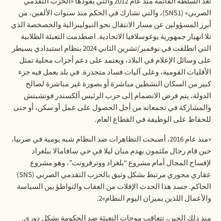
تعد السلطةَ القائمةَ منذ عام 2012 والتي يقودها «الحزب التقدمي
الصربي» (SNS1)، والتي تشارك في الحكم منذ سنوات الألفين، من
أبرز المسؤولين عن مسار الانتقال نحو النيوليبرالية والخصخصة الذي
تلا انهيار جمهورية يوغوسلافيا الاتحادية. اصطدمت التعبئة الطلابية
التي انطلقت في نوفمبر/تشرين الثاني 2024 بنظام استبدادي يسيطر
على وسائل الإعلام في البلاد، ويعتمد على دعم أحزاب محلية تمثل
الأقليات القومية، وعلى آليات فساد متجذرة. في بلد يعمل فيه جزء
كبير من السكان النشطين مباشرة أو بصورة غير مباشرة لصالح
الدولة، يتم فرض الانضمام إلى حزب الرئيس ألكسندر فوتشيتش
والمشاركة في تجمعاته من أجل الحصول على عمل أو سكن، أو حتى
للحفاظ على الوظيفة في القطاع العام.
«منذ عام 2016، أصبحت التظاهرات ضد النظام شبه يومية في صربيا،
حين قام رجال ملثمون بهدم مبان ليلا في حي سافامالا ببلغراد
لإفساح المجال أمام مشروع “بلغراد ووترفرونت”، وهو مشروع
عقاري محوري مرتبط بشكل وثيق بالحزب التقدمي الصربي
(SNS)
الحاكم. جسد هذا الحدث الإفلات من العقاب والتواطؤ بين السياسة
والأعمال اللذين يميزان اليوم النظام»2.
منذ ذلك الحين، تتعاقب موجات التعبئة ضد الحكومة بشكل دوري.