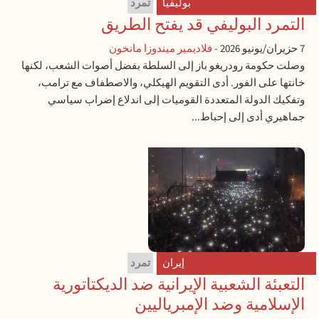
بوليفيا
تمرد
التمرد البوليفي قد يفتح الطريق
7 حزيران/يونيو 2026
-
فلاديمير ميندوزا مانخون
وصلت حكومة رودريغو باز إلى السلطة بفضل أصوات الشعب، لكنها
خانتها على الفور. أدى التقويم الهيكلي، والاصطفاف مع ترامب،
وتفكيك الدولة المتعددة القوميات إلى اندلاع إضراب سياسي
جماهيري أدى إلى إحباط...
إيران
تمرد
التعبئة الشعبية الإيرانية ضد الديكتاتورية
الإسلامية وضد الإمبرياليين