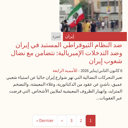
إيران
تمرد
ضد النظام الثيوقراطي المستبد في إيران
وضد التدخلات الإمبريالية: نتضامن مع نضال
شعوب إيران
6 كانون الثاني/يناير 2026
-
للأممية الرابعة
تعبر التحركات النضالية التي تهز شوارع إيران حاليا عن استياء شعبي
عميق، ناشئٍ عن عقود من الدكتاتورية، وغلاء المعيشة، والتضخم
المتزايد، وانهيار الظروف المعيشية لملايين الأشخاص. التي فرضت
عبر العقوبات...
ترقيم الصفحات
الصفحة
الصفحة
الصفحة
الصفحة التالية
الصفحة الأخيرة
Dernier »
››
3
2
1