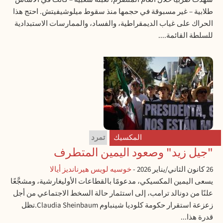
طلابية – غير مسبوقة في حجمها منذ سقوط ميلوشيفيتش. احتج هذا
الحراك على غياب الديمقراطية، والفساد، والممارسات الاستبدادية
للسلطة القائمة....
المكسيك
تمرد
"جيل زيد" وصعود اليمين المتطرف
26 كانون الثاني/يناير 2026
-
خوسيه لويس هيرنانديز أيالا
يسعى اليمين المكسيكي، مدعومًا بالقطاعات الأوليغارشية، ومشجَّعًا
علنًا من دونالد ترامب، إلى استثمار حالة السخط الاجتماعي من أجل
زعزعة استقرار حكومة كلوديا شينباوم Claudia Sheinbaum.تظل
قدرة هذا...