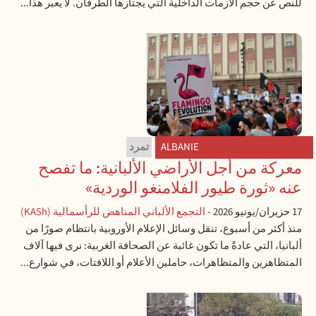
للنص عن حجم الأزمات الداخلية التي يجتازها الطرفان. لا يعبر هذا...
ALBANIE
تمرد
معركة من أجل الأراضي الألبانية: ما تفصح
عنه «ثورة طيور الفلامنغو الوردية»
17 حزيران/يونيو 2026
-
التجمع الألباني المناهض للرأسمالية (KASh)
منذ أكثر من أسبوع، تنقل وسائل الإعلام الأوروبية بانتظام صورًا من
ألبانيا، التي عادةً ما تكون غائبة عن الصحافة الغربية: نرى فيها آلاف
المتظاهرين والمتظاهرات، حاملين الأعلام أو اللافتات، في شوارع...