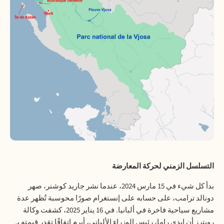
التسلسل الزمني لحركة المعارضة
بدأ كل شيء في 15 مارس 2024، عندما نشر جاريد كوشنر، صهر
دونالد ترامب، على حسابه على إنستغرام صورًا محوسبة تُظهر عدة
مشاريع سياحية فاخرة في ألبانيا. في 16 يناير 2025، كشفت وكالة
رويترز أن إيدي راما، رئيس الوزراء الألباني، أبرم اتفاقًا تقدر قيمته بـ