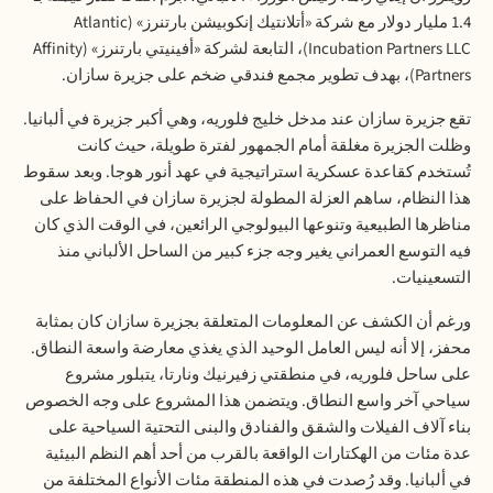
1.4 مليار دولار مع شركة «أتلانتيك إنكوبيشن بارتنرز» (Atlantic
Incubation Partners LLC)، التابعة لشركة «أفينيتي بارتنرز» (Affinity
Partners)، بهدف تطوير مجمع فندقي ضخم على جزيرة سازان.
تقع جزيرة سازان عند مدخل خليج فلوريه، وهي أكبر جزيرة في ألبانيا.
وظلت الجزيرة مغلقة أمام الجمهور لفترة طويلة، حيث كانت
تُستخدم كقاعدة عسكرية استراتيجية في عهد أنور هوجا. وبعد سقوط
هذا النظام، ساهم العزلة المطولة لجزيرة سازان في الحفاظ على
مناظرها الطبيعية وتنوعها البيولوجي الرائعين، في الوقت الذي كان
فيه التوسع العمراني يغير وجه جزء كبير من الساحل الألباني منذ
التسعينيات.
ورغم أن الكشف عن المعلومات المتعلقة بجزيرة سازان كان بمثابة
محفز، إلا أنه ليس العامل الوحيد الذي يغذي معارضة واسعة النطاق.
على ساحل فلوريه، في منطقتي زفيرنيك ونارتا، يتبلور مشروع
سياحي آخر واسع النطاق. ويتضمن هذا المشروع على وجه الخصوص
بناء آلاف الفيلات والشقق والفنادق والبنى التحتية السياحية على
عدة مئات من الهكتارات الواقعة بالقرب من أحد أهم النظم البيئية
في ألبانيا. وقد رُصدت في هذه المنطقة مئات الأنواع المختلفة من