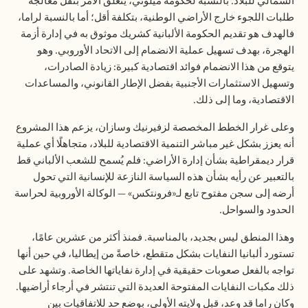
الشمالي للبلاد. بالنسبة لحكومة ميلوني، يتعلق الأمر بنقل معالجة
طلبات اللجوء خارج الأراضي الوطنية، بتكلفة أقل؛ أما بالنسبة لراما،
فالهدف هو تقديم الحكومة الألبانية كشريك موثوق به في إدارة أزمة
الهجرة، بهدف تسهيل عملية الانضمام إلى الاتحاد الأوروبي. وهو
يتوقع من هذا الانضمام فوائد اقتصادية كبيرة: زيادة الصادرات،
وتسهيل الاستثمارات الأجنبية بفضل الإطار القانوني، والمساعدات
الاقتصادية، وما إلى ذلك.
وعلى غرار الخطط المخصصة لزفيرنيك وسازان، يزعم هذا المشروع
أنه يعزز بشكل غير مباشر التنمية الاقتصادية للبلاد، متجاهلًا أي عملية
قرار ديمقراطية بشأن إدارة الأراضي: فلم يُسمح للشعب الألباني قط
بالتعبير عن رأيه بشأن هذه السياسة النازعة للإنسانية التي تحول
أرضه إلى سجن مفتوح تابع لـ«فرونتكس» — الوكالة الأوروبية لحراسة
الحدود والسواحل.
وهذا المنطق ليس بجديد، بالمناسبة. فمنذ أكثر من عشرين عامًا،
تستورد ألبانيا النفايات بشكل متقطع، خاصةً من إيطاليا، في حين أنها
تواجه بالفعل صعوبات حقيقية في إدارة نفاياتها الخاصة. وتشهد على
ذلك مكبات النفايات المفتوحة العديدة التي تنتشر في أرجاء أراضيها.
وكان راما قد وعد، قبل ولايته الأولى، بوضع حد للاتفاقيات بين