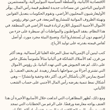
الاقتصادية الألبانية، والسلطة السياسية النيوليبرالية، والمستثمرين
الدوليين الباحثين عن مساحات جديدة لتعظيم قيمة رأس المال. يوفّر
الأوليغارشيون المحليون الأراضي، وتقوم الحكومات بتعديل القوانين
وتهيئة الظروف المواتية للمشاريع المزمعة، في حين توفر رؤوس
الأموال الأجنبية التمويل اللازم لزيادة قيمة الأراضي في المنطقة. في
هذا النظام، يفقد المواطنون والمواطنات أي سيطرة على جزء من
أراضيهم دون أن يُستشاروا أبدًا، وتصبح البيئة مجرد مورد، أو أصل
تُقاس قيمته بقدرته على توليد الأرباح.
كتب لينين أن الإمبريالية تمثل المرحلة العليا للرأسمالية. وبعد أكثر
من قرن، تُعد الأسلاك الشائكة في ألبانيا مثالاً ملموساً بشكل خاص
على ذلك. لم تعد الجيوش هي التي تهدد ألبانيا، بل رؤوس الأموال
التي تشتري أجزاءً من سواحلها بأسعار زهيدة. لم يختفِ العنف؛ بل
أصبح يمارس الآن بأشكال أخرى، أكثر دقة وخفية وانتشارًا — وهي
أشكال نمط تنمية يفرضه رأس المال الأجنبي على حساب الشعب
الألباني.
ومع ذلك، تُظهر المظاهرات التي اندلعت خلال الأسابيع الأخيرة أن هذا
العنف يواجه معارضة ورفضًا. على الرغم من الخطابات التي تمجد
التنمية وتأثير المصالح الاقتصادية المعنية، فقد أدرك آلاف الألبان