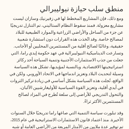
منطق سلب حيازة نيوليبرالي
ومع ذلك، فإن المشاريع المخطط لها في زفيرنيك وسازان ليست
مشاريع معزولة. فمنذ سقوط النظام الستاليني، تم التنازل تدريجيًا
عن جزء من الساحل والأراضي الزراعية والموارد الطبيعية للبلاد
لمصالح خاصة. وقد اتُخذت هذه القرارات دون استشارة شعبية
حقيقية، وغالبًا لصالح أقلية من المستثمرين المحليين أو الأجانب.
وتسارعت الديناميكية النيوليبرالية في عهد حكومة إيدي راما، التي
جعلت من جذب الاستثمارات الأجنبية وتنمية السياحة أحد ركائز
استراتيجيتها الاقتصادية. وبالنسبة لمؤيديها، تشكل هذه السياسة
وسيلة لتحديث البلاد وتعزيز اندماجها في الاتحاد الأوروبي. ولكن في
الواقع، تُجلت هذه السياسة بشكل أساسي في زيادة تركيز الثروات
في أيدي أقلية، وتعزيز القوة السياسية للأوليغارشيين الألبان،
والتحول التدريجي للأراضي إلى سلعة تُطرح في المزاد لصالح
المستثمرين الأكثر ثراءً.
وقد تبلورت سياسة التنمية التي صاغها راما تدريجيًا خلال السنوات
الأخيرة. منذ اعتماد قانون الاستثمارات الاستراتيجية في عام 2015،
تم توفير عدة ملايين من الأمتار المربعة من الأراضي العامة أو شبه