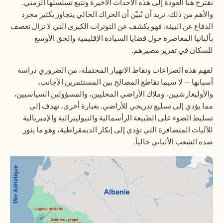
نقترح هنا العودة إلى هذه الأحداث الأخيرة وتتبع تسلسلها الزمني.
والأهم من ذلك، نريد أن نُبيّن أن الحراك الحالي يتجاوز بكثير مجرد
الدفاع عن البيئة: فهو يكشف عن التوترات الكبرى التي لا تزال تعصف
بألبانيا المعاصرة حول قضايا السيادة الإقليمية والحق الأوسع
للسكان في تقرير مصيرهم.
لفهم هذه الصراعات ونقاط الانهيار المحتملة، من الضروري دراسة
أسبابها — لا سيما تقاطع المصالح بين المستثمرين الأجانب،
والأوليغارشيين، وملاك الأراضي المحليين، والمسؤولين السياسيين،
مما يؤدي إلى تسليع تدريجي للأراضي. بعبارة أخرى، نهدف إلى
تسليط الضوء على الطبيعة الرأسمالية والنيوليبرالية والإمبريالية
للآليات المتضافرة التي تؤدي إلى إنكار الديمقراطية، وهو ما يثور
ضده الشعب الألباني حالياً.