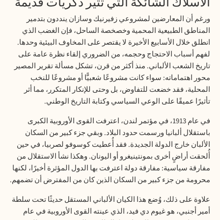
الأسلاك الشائكة التي تثير ذكريات قديمة
ورغم أن المعارضين لمشروعي زفيرنيك وسازان ينددون بتدمير
المناطق الطبيعية المحمية وخصخصة الساحل، فإن الغضب الذي
انطلق خلال الأسابيع الأخيرة لا يقتصر على المخاوف البيئية وحدها.
لفهم أسباب الاحتجاج وحجمه، من الضروري إلقاء نظرة عامة على
تاريخ الشعب الألباني. منذ أكثر من قرن، تشكل مسألة تقرير المصير
محور اهتماماته: سواء كانت مشروعًا شعبيًّا أو مشروعًا للنخب
المحلية، فقد خضعت للتفاوض، بل وحتى للإنكار المتكرر، مما أثر
تأثيرًا عميقًا على الوعي السياسي وكتابة التاريخ الوطني.
في عام 1913، في مؤتمر لندن، اعترفت القوى الأوروبية الكبرى
باستقلال ألبانيا ورسمت حدود البلاد. وبقي جزء كبير من السكان
الألبان خارج الدولة الجديدة. فقد أُعطيت كوسوفو لصربيا، في حين
أُلحقت أراضٍ أخرى بمونتينيغرو أو اليونان. وهكذا نشأ الاستقلال من
مفارقة سياسية: مفارقة دولة اعترفت بها الدول المؤثرة أخيرًا، لكنها
محرومة من جزء كبير من السكان الذين كان من المفترض أن تضمهم.
علاوة على ذلك، وُضع هذا الكيان الألباني المستقل حديثًا تحت سلطة
أمير أجنبي، هو غيوم دي فيد، الذي عينته القوى الأوروبية في عام