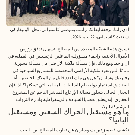
إدي راما، برفقة إيفانكا ترامب وموسى كاستراتي، نجل الأوليغاركي
شفقت كاستراتي، 22 يناير 2026.
تسمح هذه الشبكة المعقدة من المصالح بتسهيل تدفق رؤوس
الأموال الأجنبية وإخفاء مسؤولية الفاعلين الرئيسيين في العملية في
آن واحد. ومع ذلك، فإن مسألة ملكية الأراضي هي مسألة محورية
تمامًا. لمن تعود ملكية الأراضي المخصصة للمشاريع السياحية في
زفيرنيك وسازان؟ هل هي ملك لعدد قليل من الملاك الخاصين، أم
لصناديق استثمار دولية، أم للسلطات المحلية التي تسكنها؟ لذا فإن
الجدل الحالي يتجاوز مسألة الإزعاج المباشر الناجم عن المشروع
العقاري. إنه يتعلق بقضايا السيادة والديمقراطية وإدارة الثروات
المشتركة للبلاد.
ما هو مستقبل الحراك الشعبي ومستقبل
ألبانيا؟
تكشف قضية زفيرنيك وسازان عن تقارب المصالح بين النخب