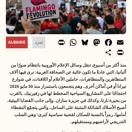
WhatsApp
Print
Bluesky
Mastodon
Facebook
Email
تمرد
ALBANIE
PrintFriendly
Share
منذ أكثر من أسبوع، تنقل وسائل الإعلام الأوروبية بانتظام صورًا من
ألبانيا، التي عادةً ما تكون غائبة عن الصحافة الغربية: نرى فيها آلاف
المتظاهرين والمتظاهرات، حاملين الأعلام أو اللافتات، في شوارع
تيرانا أو في أماكن أخرى. وهم يتجمعون باستمرار منذ 30 مايو 2026
احتجاجًا على المشاريع السياحية المخطط لها في زفيرنيك، بالقرب
من بحيرة نارتا، وكذلك في جزيرة سازان. وإلى جانب القضايا البيئية،
أصبح الأسلاك الشائكة المثبتة على الساحل، والتي يتجمّع النشطاء
أمامها، رمزاً بالنسبة للسكان لقضية سياسية كبرى: وهي السلب
التدريجي لأراضيهم ومستقبلهم.