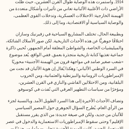
1914. واستمرت هذه الوصاية طوال القرن العشرين، حيث ظلت
الأراضي ذات الأغلبية الألبانية تعاني من تأثيرات وأشكال متعددة من
الهيمنة الخارجية: الاحتلالات العسكرية، وتدخلات القوى العظمى،
والوصاية السياسية أو الاقتصادية، وما إلى ذلك.
وبطبيعة الحال، تختلف المشاريع السياحية في زفيرنيك وسازان
اختلافًا جوهريًّا عن هذه الأحداث التاريخية. لكن صور الأسلاك الشائكة،
والميليشيات الخاصة، والشواطئ المغلقة أمام الجمهور، تُحيي ذاكرة
جماعية تغذيها كتابة تاريخية متجذرة بعمق. ففي الواقع، يُعد موضوع
«شعب صغير صامد في مواجهة قرون من الهيمنة الأجنبية» محوريًا
في السرد الوطني الألباني؛ وهكذا يُقال إن هوية الألبان قد نجت من
الإمبراطوريات الرومانية والبيزنطية والعثمانية، ومن الحروب
البلقانية، ومن الاحتلالين الفاشي والنازي في القرن العشرين،
ومؤخرًا من سياسات التطهير العرقي التي نُفذت في كوسوفو.
وتضاف الأحداث الأخيرة إلى هذا السرد الطويل الأمد. وبالنسبة لجزء
من الرأي العام، يُطرح السؤال الجوهري حول المصير السياسي
للألبان من جديد، ولكن في صيغة جديدة: من الذي يقرر مستقبل
الإقليم؟ وحتى سقوط الإمبراطوريات الاستعمارية والدخول في عصر
الاستعمار الجديد، كانت الهيمنة الأجنبية تتجلى — وتُمارس جزئيًا —