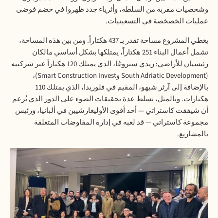
وشخصيات مقربة من السلطة، وأثرياء جدد ظهروا في خضم فوضى
عمليات الخصخصة في التسعينيات.
يغطي المشروع مساحة تقدر بـ 437 هكتاراً. ومن بين هذه المساحة،
تشمل أعمال البناء 251 هكتاراً، يمتلكها بشكل أساسي مالكان
رئيسيان للأراضي: ريدي ستروغا، الذي يمتلك 120 هكتاراً عبر شركتيه
(South Adriatic Development وSmart Construction Invest)،
بالإضافة إلى آرثر شيهو، المقيم في فلوريدا، الذي يمتلك 110
هكتارات. وبالمثل، تسلط عدة تحقيقات الضوء على الدور الذي يُزعم
أن شيفقت كاستراتي — أحد أقوى الأوليغارشيين في ألبانيا، ورئيس
مجموعة كاستراتي — قد لعبه في إدارة المفاوضات المتعلقة
بالمشاريع.