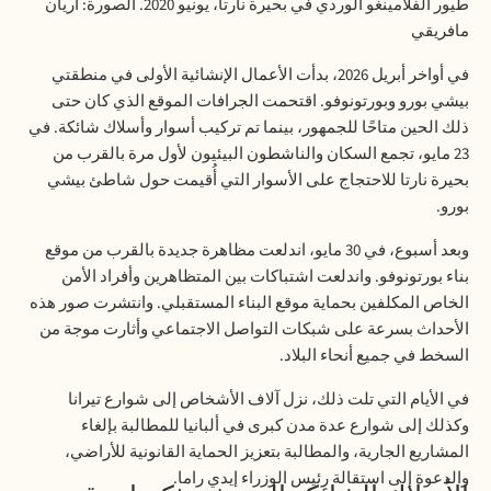
طيور الفلامينغو الوردي في بحيرة نارتا، يونيو 2020. الصورة: أريان
مافريقي
في أواخر أبريل 2026، بدأت الأعمال الإنشائية الأولى في منطقتي
بيشي بورو وبورتونوفو. اقتحمت الجرافات الموقع الذي كان حتى
ذلك الحين متاحًا للجمهور، بينما تم تركيب أسوار وأسلاك شائكة. في
23 مايو، تجمع السكان والناشطون البيئيون لأول مرة بالقرب من
بحيرة نارتا للاحتجاج على الأسوار التي أُقيمت حول شاطئ بيشي
بورو.
وبعد أسبوع، في 30 مايو، اندلعت مظاهرة جديدة بالقرب من موقع
بناء بورتونوفو. واندلعت اشتباكات بين المتظاهرين وأفراد الأمن
الخاص المكلفين بحماية موقع البناء المستقبلي. وانتشرت صور هذه
الأحداث بسرعة على شبكات التواصل الاجتماعي وأثارت موجة من
السخط في جميع أنحاء البلاد.
في الأيام التي تلت ذلك، نزل آلاف الأشخاص إلى شوارع تيرانا
وكذلك إلى شوارع عدة مدن كبرى في ألبانيا للمطالبة بإلغاء
المشاريع الجارية، والمطالبة بتعزيز الحماية القانونية للأراضي،
والدعوة إلى استقالة رئيس الوزراء إيدي راما.