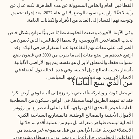
القطاعين العام والخاص المسؤولة عن هذه الظاهرة. لكنه عدل عن
رأيه لاحقًا؛ ولن يتم تسوية الوضع إلا في عام 2022، بعد إجراء تحقيق
وتوجيه تهم الفساد إلى العديد من الأفراد والكيانات العامة.
وفي الآونة الأخيرة، وضعت الحكومة نظامًا ضريبيًّا مواتٍ بشكل خاص
لجذب المتقاعدين الأوروبيين، ولا سيما الإيطاليين، الذين يُعفون من
الضرائب على معاشاتهم التقاعدية عند استقرارهم في البلاد. وقد
ارتفع عددهم من بضع مئات إلى ما يقرب من 3000 في غضون بضع
سنوات فقط. والمنطق لا يزال هو نفسه: يتم بيع الأراضي الألبانية
بأسعار بخسة لصالح دول أجنبية، وفي هذه الحالة دول أعضاء في
الاتحاد الأوروبي، بهدف كسب دعمها السياسي.
من الذي يبيع ألبانيا؟
لم يصل كوشنر وشركة «أفينيتي بارتنرز» إلى ألبانيا وهي أرض بكر؛
فقد تم تمهيد الطريق لهما مسبقًا. في الواقع، سيكون من السطحية
للغاية تلخيص التحدي الذي تواجهه ألبانيا على أنه صراع بين رؤوس
الأموال الأجنبية والمصالح الوطنية. فالمشاريع السياحية الكبرى
الحالية ليست ظواهر منعزلة، بل تنبع من عملية أقدم تم خلالها
الاستيلاء تدريجيًا على الأراضي من قبل مجموعة غير محددة من
الفاعلين المحليين: رجال أعمال، ومضاربون، ووسطاء مشبوهون،