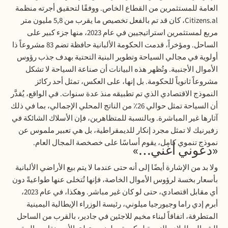
العامة للمستثمرين من القطاع الخاص. ووفقًا لتحقيق أجرته منظمة
Citizens.al، كان قد تم بالفعل تخصيص ما يقرب من 5,8 مليون متر
مربع لمستثمرين استراتيجيين في عام 2023، منها جزء كبير على
الساحل. ومؤخراً، قدمت الحكومة الألبانية حافظة تضم 83 مشروعاً ذا
أولوية في مجالي السياحة وتطوير البنية التحتية بهدف جذب رؤوس
الأموال الأجنبية. وتُظهر هذه البيانات أن صناعة السياحة لا تشكل
مشروعاً ثانوياً للحكومة. بل إنها، على العكس، تمثل أحد ركائز
النموذج الاقتصادي الذي تم تطبيقه منذ عدة سنوات. في الواقع، يُقدَّر
أن السياحة تمثل حوالي 26٪ من الناتج المحلي الإجمالي، بما في ذلك
آثارها غير المباشرة. وبالنسبة للمتظاهرين، فإن الأسلاك الشائكة في
زفيرنيك لا تمثل مجرد إنكار للديمقراطية، بل هي تعبير ملموس عن
نموذج تنموي كامل، يقوم أساسًا على خصخصة المجال العام.
«دعوني أغني…»
ولا بد من الإشارة أيضًا إلى أنه حتى عندما لا يتم بيع الأراضي الألبانية
بأسعار بخسة لرؤوس الأموال الخاصة، فإنها تُتخلى عنها طواعيةً دون
أي مقابل اقتصادي، حتى لو كان غير مباشر. وهكذا، في عام 2023،
أبرم إدي راما وجيورجيا ميلوني، رئيسة الوزراء الإيطالية اليمينية
المتطرفة، اتفاقاً لبناء مخيم للاجئين في جادير، بالقرب من الساحل