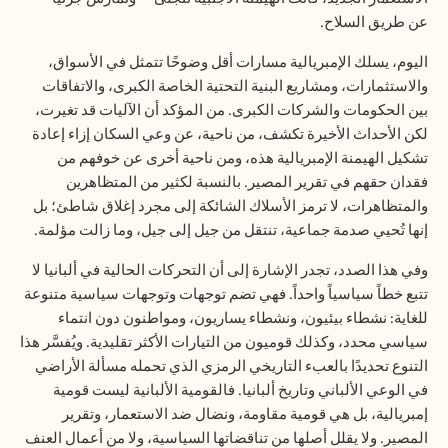
عن طريق السلاح.
اليوم، يسلك الإمبريالية مسارات أقل وضوحًا تتمثل في الأسواق،
والاستثمارات، ومشاريع البنية التحتية الخاصة الكبرى، والاتفاقات
بين الحكومات والشركات الكبرى. من المؤكد أن الآليات قد تغيرت،
لكن الأحداث الأخيرة تكشف، من ناحية، عن وعي السكان إزاء إعادة
تشكيل الهيمنة الإمبريالية هذه، ومن ناحية أخرى عن خوفهم من
فقدان حقهم في تقرير المصير. بالنسبة لكثير من المتظاهرين
والمتظاهرات، لا ترمز الأسلاك الشائكة إلى مجرد إغلاق شاطئ؛ بل
إنها تُحيي صدمة جماعية، تنتقل من جيل إلى جيل، وما زالت مؤلمة.
وفي هذا الصدد، تجدر الإشارة إلى أن التحركات الحالية في ألبانيا لا
تتبع خطاً سياسياً واحداً. فهي تضم توجهات وتوجهات سياسية متنوعة
للغاية: نشطاء بيئيون، ونشطاء يساريون، ومواطنون دون انتماء
سياسي محدد، وكذلك قوميون من التيارات الأكثر تقليدية. ويُفسَّر هذا
التنوع تحديدًا بالعبء التاريخي الرمزي الذي تحمله مسألة الأراضي
في الوعي الألباني وتاريخ ألبانيا. فالقومية الألبانية ليست قومية
إمبريالية، بل هي قومية مقاومة، ونضال ضد الاستعمار، وتقرير
المصير. ولا يقلل أصلها من تناقضاتها السياسية، ولا من أعمال العنف