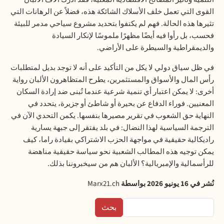
القوى التي تعمل خلف الأسلاك الشائكة هذه، فضلاً عن الرهانات التي
تثيرها هذه الحالة. فهم لم يكتفوا بتحديد مشروع سياحي مدمر للبيئة
فحسب، بل رأوا فيه أيضًا مظهرًا ملموسًا لإنكار السيادة
والديمقراطية والسيطرة على الأراضي.
في ظل سياق دولي لا يكل من التأكيد على أنه لا توجد بديل لمتطلبات
رأس المال والأسواق والمستثمرين، يطرح المتظاهرون الألبان رواية
أخرى: لا يمكن اعتبار أي تنمية شرعية عندما تُبنى ضد إرادة السكان
المعنيين. فوراء الدفاع عن بحيرة أو شاطئ أو جزيرة، يتحدد في
النهاية حق الشعوب في تقرير مصيرها بنفسها. يكمن التحدي الآن في
الترجمة السياسية لهذا النضال: في بلد يفتقر إلى جبهة يسارية
راديكالية حقيقية في مواجهة الحزب الاشتراكي بقيادة راما، كيف
يمكن توجيه هذه المطالب الشعبية نحو سياسة حقيقية مناهضة
للرأسمالية والإمبريالية؟ الألبان هم من سيخبروننا بذلك.
نُشر في 16 يونيو 2026 بواسطة
Marx21.ch
بحث