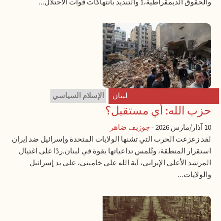
والحقوق الديمقراطية،1 والتنديد بانتهاكات قوات الاحتلال...
لبنان
الإسلام السياسي
حزب الله: أي مستقبل؟
10 آذار/مارس 2026
-
جوزيف ضاهر
لقد زعزعت الحرب التي تشنها الولايات المتحدة وإسرائيل ضد إيران
استقرار المنطقة، وتُلمس تداعياتها بقوة في لبنان.ردًا على اغتيال
المرشد الأعلى الإيراني، آية الله علي خامنئي، على يد إسرائيل
والولايات...