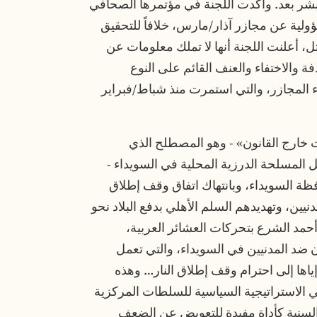
يوليو، ولكنه لم يُنشر بعد. وأكدت اللجنة في مؤتمرها الصحافي
ؤولية عن مجازر آذار/مارس، خلافاً للتحقيق
ل، أعلنت اللجنة أنها لا تملك معلومات عن
 والاختفاء والعنف القائم على النوع
اء المجازر، والتي استمرت منذ شباط/فبراير
 خارج القانون» - وهو المصطلح الذي
 المسلحة الدرزية المحلية في السويداء -
ة السويداء، وبانتهاك اتفاق وقف إطلاق
نيين، وتهديدهم السلم الأهلي بدفع البلاد نحو
حمد الشرع بتحركات العشائر العربية،
 ضد المدنيين في السويداء، والتي تعمل
ياها إلى احترام وقف إطلاق النار… وهذه
ي الاستراتيجية السياسية للسلطات المركزية
 السنية كأداة مفيدة للتعويض عن الضعف