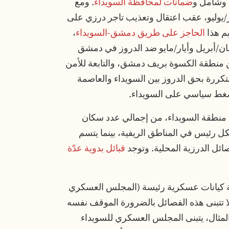
 وشامل و
ضمانات لمحافظة السويداء
. ومع
حت المنطقة ساحة حرب منذ 13 تموز/يوليو، عقب اعتقال وتعذيب تاجر درزي على
م هذا
الحاجز على طريق دمشق-السويداء
،
/أبريل وأيار/مايو ضد الدروز في دمشق
 من منطقة الكسوة بريف دمشق، والتابعة للأمن
لمتكررة بحق الدروز بين السويداء والعاصمة
غط سياسي على السويداء.
ما بين 5% و10% من سكان منطقة السويداء، من إجمالي عدد سكان
تمركزون بشكل رئيس في المناطق الريفية، بينما يتسم
ائل الدرزية المحلية. وتوجد
قبائل بدوية عدّة
اثة كيانات عسكرية رئيسة (المجلس العسكري
ا تتبنى هذه الفصائل بالضرورة الموقف نفسه
مثال، يتبنى المجلس العسكري للسويداء