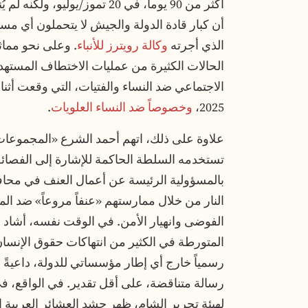
أكثر من 90 يوماً، في 20 تموز/
أن كبار قادة الدولة والجيش لا يتحملون أي مس
الذي أجرته
وكالة رويترز للأنباء
. وعلى نحو مماث
الحالات الكثيرة من عمليات الاختطاف المستهدفة
الاجتماعي ضد النساء والفتيات، التي وقعت أثن
2025،
وخصوصاً ضد النساء العلويات
.
علاوة على ذلك، اتهم أحمد الشرع «المجموعات
تستخدمه السلطة الحاكمة للإشارة إلى الفصائل
بالمسؤولية الرئيسة عن أعمال العنف في محافظ
النار من خلال ممارستهم «عنفاً مروعاً» ضد المد
الفوضى وانهيار الأمن. في الوقت نفسه، أشاد أ
المتورطة في الكثير من انتهاكات حقوق الإنسان
رسمياً خارج أي إطار مؤسساتي للدولة، داعيةً إ
رسالة متناقضة، على أقل تقدير. في الواقع، ف
لهيئة تحرير الشام، ظهر حشد العشائر العربية