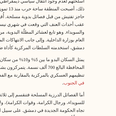
أسلحتهم لعدم وجود انتقال سياسي ديمقراطي
ذلك، أصب
حاجز تفتيش من قبل فصائل بدوية مسلحة. أُقي
عقب أحداث العنف التي وقعت في شهري نيسان
والسويداء. وهو تابع لعشائر المطلّة البدوية،
العام بوزارة الداخلية. وإلى جانب الانتهاكات ا
دمشق، استخدمته السلطات المركزية كأداة ض
يمثل السكان البدو 
المحافظة البالغ 700 ألف نسمة. ي
تنظيمهم العسكري بالمركزية بالمقارنة مع الفص
في الجنوب
.
أما الفصائل الدرزية المسلحة فتنقسم إلى ثل
للسويداء، ورجال الكرامة، وقوات الكرامة)، ول
تجاه الحكومة الجديدة في دمشق. على سبيل ال