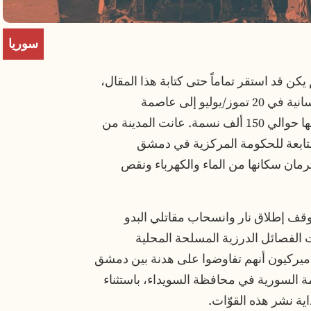
PrintFrie
Shar
سوريا
ن قد استقر تماماً حتى كتابة هذا المقال،
على الرغم من وصول أول قافلة مساعدات إنسانية في 20 تموز/يوليو إلى عاصمة
المحافظة، مدينة السويداء، التي يبلغ عدد سكانها حوالي 150 ألف نسمة. عانت المدينة من
لتابعة للحكومة المركزية في دمشق
حرمان سكانها من الماء والكهرباء ونقص
وقف إطلاق نار وانسحاب مقاتلي البدو
 الفصائل الدرزية المسلحة المحلية
يركيون أنهم تفاوضوا على هدنة بين دمشق
ة السورية في محافظة السويداء، باستثناء
ية نشر هذه القوّات.