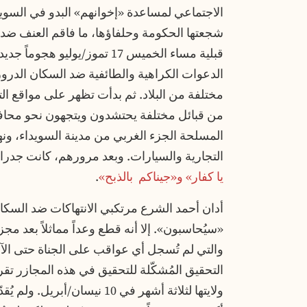
الاجتماعي لمساعدة «إخوانهم» البدو في السويدا
شجعتها الحكومة وحلفاؤها، ما فاقم العنف ضد
قبلية مساء الخميس 17 تموز/يولي
الدعوات الكراهية والطائفية ضد السكان الدرو
مختلفة من البلاد. ثم بدأت تظهر على مواقع ا
من قبائل مختلفة يحتشدون ويتجهون نحو محاف
المسلحة الجزء الغربي من مدينة السويداء، و
التجارية والسيارات. وبعد مرورهم، كانت جدرا
يا كفار» و«جيناكم بالذبح»
.
أدان أحمد الشرع مرتكبي الانتهاكات ضد السكان
«سيُحاسبون». إلا أنه قطع وعداً مماثلاً بعد م
والتي لم تُسجل أي عواقب على الجناة حتى الآن
ولايتها لثلاثة أشهر في 10 نيسان