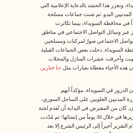
ء. وتعزز هذا الحشد بالدعاية الإعلامية التي
 المدنيين البدو. ثم شنت جماعات مسلحة
و هجوماً جديداً في محافظة السويداء، بينما تكاثرت
ز عبر وسائل التواصل الاجتماعي في مناطق
لتواصل الاجتماعي صورٌ لمركبات ومسلحين
ظة السويداء. دخلت بعض الجماعات القبلية
نهبت وأحرقت عشرات المنازل والمحلات
ن هذه الأحياء مغطاة بعبارات مثل
«يا خنازير،
 الدروز في السويداء، مؤكداً أنهم
جزرة المدنيين العلويين على الساحل السوري،
. كان من المفترض في البداية أن تُقدم لجنة
التحقيق المُشكّلة للتحقيق في هذه المجازر تقريرها في خلال 30 يوماً من إنشائها؛ ثم مُدّدت
/أبريل. ولم يُقدّم التقرير أخيراً إلى الرئيس الشرع إلا بعد