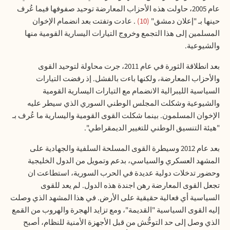
عام 2005، حاولت هذه الأحزاب المعارضة توحيد صفوفها فيما عُرف
حينها بـ "إعلان دمشق"
10
. عادت وتفتت بعد انضمام الإخوان
المسلمين إلى هذا التجمع وخروج التيارات اليسارية القومية منها
والشيوعية
.
بعد انطلاقة الثورة في عام 2011، جرت محاولة لتوحيد القوى
والأحزاب المعارضة، ولكنها باءت بالفشل. إذ رفضت التيارات
السياسية الليبرالية الانضمام مع التيارات اليسارية القومية
والشيوعية وشكلت المجلس الوطني السوري الذي سيطر عليه
الإخوان المسلمون. بينما شكلت القوى القومية واليسارية ما عُرف بـ
"هيئة التنسيق الوطني للتغيير الديمقراطي
".
بعد عام 2012 وسيطرة القوى المسلحة السلفية والجهادية على
المشهد العسكري والسياسي، بدعم وتمويل من الدول الخليجية
وحضور تدخلات دولية عديدة في الحرب السورية، استطاعت ان
تجعل القوى المعارضة رهن اجندة هذه الدول. لم يعد للقوى
السياسية أي فعالية حقيقية على الأرض. في هذا المشهد الذي وصلت
إليه القوى السياسية "القديمة"، ومع تزايد الهجرة والهروب من القمع
الذي وصل إلى حد التوحُّش من قبل الأجهزة الأمنية للنظام، أصبح