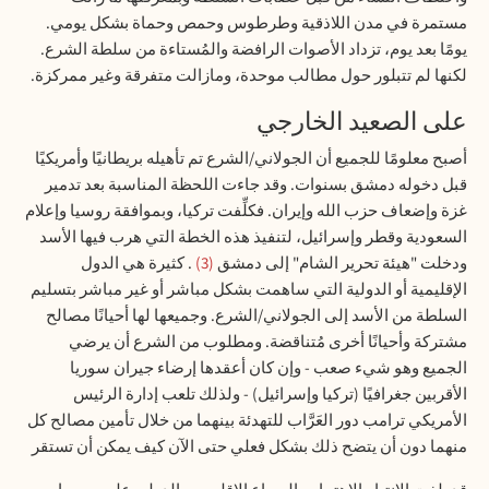
مستمرة في مدن اللاذقية وطرطوس وحمص وحماة بشكل يومي.
يومًا بعد يوم، تزداد الأصوات الرافضة والمُستاءة من سلطة الشرع
.
لكنها لم تتبلور حول مطالب موحدة، ومازالت متفرقة وغير ممركزة.
على الصعيد الخارجي
أصبح معلومًا للجميع أن الجولاني/الشرع تم تأهيله بريطانيًا وأمريكيًا
قبل دخوله دمشق بسنوات. وقد جاءت اللحظة المناسبة بعد تدمير
غزة وإضعاف حزب الله وإيران. فكلِّفت تركيا، وبموافقة روسيا وإعلام
السعودية وقطر وإسرائيل، لتنفيذ هذه الخطة التي هرب فيها الأسد
ودخلت "هيئة تحرير الشام" إلى دمشق
3
. كثيرة هي الدول
الإقليمية أو الدولية التي ساهمت بشكل مباشر أو غير مباشر بتسليم
السلطة من الأسد إلى الجولاني/الشرع. وجميعها لها أحيانًا مصالح
مشتركة وأحيانًا أخرى مُتناقضة. ومطلوب من الشرع أن يرضي
الجميع وهو شيء صعب - وإن كان أعقدها إرضاء جيران سوريا
الأقربين جغرافيًا (تركيا وإسرائيل) - ولذلك تلعب إدارة الرئيس
الأمريكي ترامب دور العَرَّاب للتهدئة بينهما من خلال تأمين مصالح كل
منهما دون أن يتضح ذلك بشكل فعلي حتى الآن كيف يمكن أن تستقر