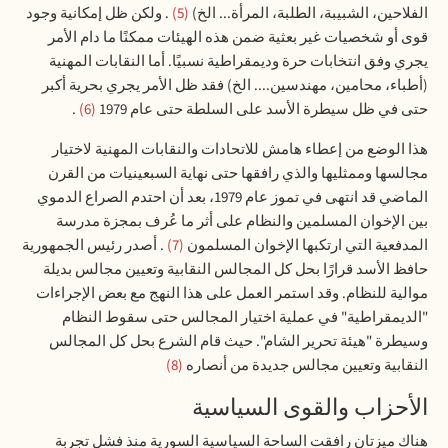
الفلاحين، الشبيبة، الطلبة، المرأة... الخ)
5
. ولكن ظل إمكانية وجود
قوى أو شخصيات غير بعثية ضمن هذه الهيئات ممكنًا ما دام الأمر
يجري وفق انتخابات حرة وديمقراطية نسبيًا. أما النقابات المهنية
(أطباء، محامين، مهندسين.... الخ) فقد ظل الأمر يجري بحرية أكبر
حتى في ظل سيطرة الأسد على السلطة حتى عام 1979
6
.
هذا الوضع من إعطاء هامش للاتحادات والنقابات المهنية لاختيار
مجالسها وممثليها والذي رافقها حتى نهاية السبعينيات من القرن
الماضي قد انتهى في تموز عام 1979، بعد أن احتدم الصراع الدموي
بين الإخوان المسلمين والنظام على أثر ما عُرف بمجزة مدرسة
المدفعية التي ارتكبها الإخوان المسلمون
7
. أصدر رئيس الجمهورية
حافظ الأسد قرارًا بحل كل المجالس النقابية وتعيين مجالس بديلة
موالية للنظام. وقد استمر العمل على هذا النهج مع بعض الإجراءات
"الديمقراطية" في عملية اختيار المجالس حتى سقوط النظام
وسيطرة "هيئة تحرير الشام". حيث قام الشرع بحل كل المجالس
النقابية وتعيين مجالس جديدة من أنصاره
8
الأحزاب والقوى السياسية
هناك ميزتان رافقت الساحة السياسية السورية منذ فشل تجربة