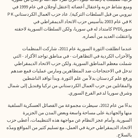
ومنع نشاط حزبه واعتقال أعضائه (اعتقل أوجلان في عام 1999 في
نيروبي من قبل السلطات التركية). عاد حزب العمال الكردستاني
P K
K
في عام 2003 بتأسيس حزب الاتحاد الديمقراطي في
سوريا
PYD
كامتداد له في سوريا، ولكن السلطات السورية لاحقته
واعتقلت العديد من أنصاره
.
عندما انطلقت الثورة السورية عام 2011، شاركت المنظمات
والأحزاب الكردية في التظاهرات - في مناطق تواجد الأكراد - التي
شملت معظم المناطق السورية. ولكن حزب الاتحاد الديمقراطي
تدخل في الاحتجاجات ضد المتظاهرين ومارس عمليات قمع ضدهم
ورفع علم كردستان بدلاً من علم الثورة. وبدأ توافد الناشطين
والمقاتلين من حزب العمال الكردستاني من تركيا وقنديل إلى شمال
وشرق سوريا لدعم الفرع السوري
.
بدءًا من عام 2012، سيطرت مجموعة من الفصائل العسكرية السلفية
منها والجهادية على مساحة واسعة وبعض المدن من الجزيرة
السورية. وأمام عجز النظام عن مواجهة هذه التنظيمات، أعطى حزب
الاتحاد الديمقراطي حرية في العمل، مع تسليم كثير من المواقع ومدّه
بالسلاح
.