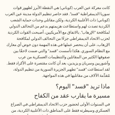
كانت معركة عين العرب (كوباني) هي النقطة الأبرز لظهور قوات
سوريا الديمقراطية "قسد". فقد حاصر تنظيم الدولة مدينة عين العرب
(كوباني) ذات الأغلبية الكردية، ولكن مقاتلي وحدات حماية الشعب
الكردية تصدت لهم واستطاعت هزيمتهم بدعم من التحالف الدولي
لمكافحة "الإرهاب". بالاتفاق مع الأمريكيين، أصبحت القوات الكردية
لحزب الاتحاد الديمقراطي جزءًا من التحالف الدولي لمكافحة
الإرهاب، على أن ينحصر عملها في هذه المهمة دون خوض أي معارك
مع النظام السوري. هكذا تأسست "قسد" والتي ضمت لاحقًا بين
صفوفها الكثير من المقاتلين والتنظيمات العسكرية من عرب
وآشوريين وسريان و يزيدين، بعد أن كانت مقتصرة على الأكراد فقط.
لقد استطاعت "قسد" تطهير الجزيرة السورية من تنظيم الدولة،
مُقدِّمة الآلاف من مقاتليها في هذه المواجهة
.
ماذا تريد "قسد" اليوم؟
مسيرة ما يقارب عقد من الكفاح
في السنوات الأولى لحضور حزب الاتحاد الديمقراطي في الصراع
العسكري وسيطرته فقط على المناطق ذات الأغلبية الكردية، من