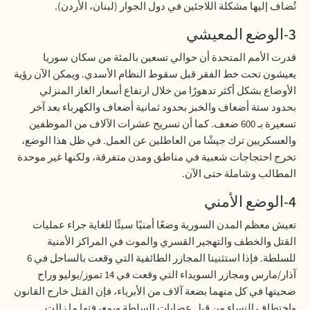
تُضاف إليها مشكلة اللاجئين في دول الجوار (لبنان، الأردن)
.
3-الوضع المعيشي
قدرت الأمم المتحدة أن حوالي تسعين بالمئة من سكان سوريا
يعيشون تحت خط الفقر قبل سقوط النظام الأسدي. ويمكن الآن رؤية
الأوضاع بشكل أكثر تدهورًا من خلال ارتفاع أسعار الغاز المنزلي
بحدود ستة أضعاف والخبز بحدود ثمانية أضعاف والكهرباء بعد آخر
تسعيرة بـ 600 ضعف. كما أن تسريح عشرات الآلاف من الموظفين
والعسكريين ترك جيشًا من العاطلين عن العمل. في ظل هذا الوضع،
تخرج احتجاجات شعبية في مناطق ومدن متفرقة، ولكنها غير موحدة
المطالب وشاملة حتى الآن
.
4-الوضع الأمني
تعيش معظم المدن السورية وضعًا أمنيًا سيئًا للغاية جراء عمليات
القتل والخطف والتهجير القسري والموت في المراكز الأمنية
للسلطة. فإذا استثنينا المجازر الطائفية التي وقعت بالساحل في 6
آذار/مارس ومجازر السويداء التي وقعت في 14 تموز/يوليو وراح
ضحيتها في كل منهما بضعة آلاف من الأبرياء، فإن القتل خارج القانون
واختطاف النساء من قبل عصابات السلطة وبمعرفتها ما زالت