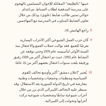
حينها "بالطليعة" المقاتلة للإخوان المسلمين بالهجوم
على مدرسة المدفعية لطلاب الضباط. تم إعدام
حوالي ستين طالب ضابط (علوي)، وذلك من خلال
تعاون الضابط المناوب في المدرسة مع المهاجمين.
8
راجع الهامش (4).
كان حزب العمل الشيوعي أكثر الأحزاب اليسارية
9
تعرضًا للقمع. فقد توالت حملات القمع والاعتقال منذ
السنة الأولى لتأسيسه عام 1976 وحتى توقفه عن
النشاط عام 1992، حيث تم اعتقال أكثر من 1500 رفيق
ورفيقة بلغت سنوات اعتقال بعضهم أكثر من 16 عامًا.
يُعتبر "إعلان دمشق" أكبر وأوسع تحالف للقوى
10
السياسية ومنظمات وجمعيات وشخصيات وطنية
معارضة في تاريخ الدولة السورية بعد الاستقلال. وقد
سيطر عليه التحالف الليبرالي الذي برز من خلال
أحزاب شيوعية سابقًا وشخصيات شيوعية تركت
أحزابها وتحولت إلى الليبرالية.