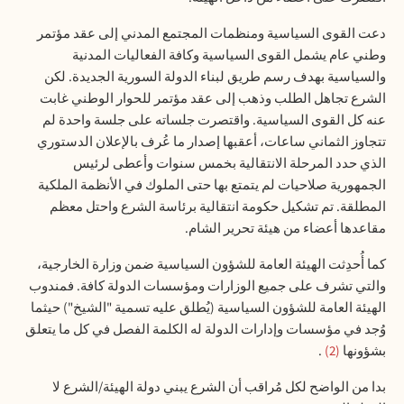
دعت القوى السياسية ومنظمات المجتمع المدني إلى عقد مؤتمر
وطني عام يشمل القوى السياسية وكافة الفعاليات المدنية
والسياسية بهدف رسم طريق لبناء الدولة السورية الجديدة. لكن
الشرع تجاهل الطلب وذهب إلى عقد مؤتمر للحوار الوطني غابت
عنه كل القوى السياسية. واقتصرت جلساته على جلسة واحدة لم
تتجاوز الثماني ساعات، أعقبها إصدار ما عُرف بالإعلان الدستوري
الذي حدد المرحلة الانتقالية بخمس سنوات وأعطى لرئيس
الجمهورية صلاحيات لم يتمتع بها حتى الملوك في الأنظمة الملكية
المطلقة. تم تشكيل حكومة انتقالية برئاسة الشرع واحتل معظم
مقاعدها أعضاء من هيئة تحرير الشام
.
كما أُحدِثت الهيئة العامة للشؤون السياسية ضمن وزارة الخارجية،
والتي تشرف على جميع الوزارات ومؤسسات الدولة كافة. فمندوب
الهيئة العامة للشؤون السياسية (يُطلق عليه تسمية "الشيخ") حيثما
وُجد في مؤسسات وإدارات الدولة له الكلمة الفصل في كل ما يتعلق
بشؤونها
2
.
بدا من الواضح لكل مُراقب أن الشرع يبني دولة الهيئة/الشرع لا