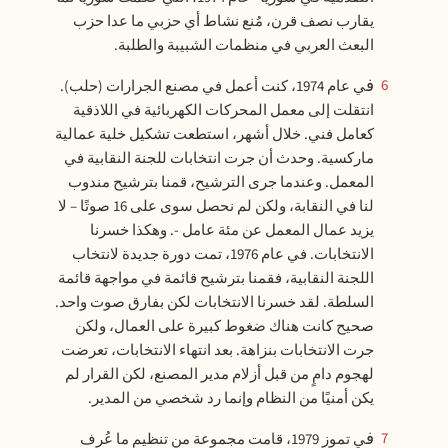
يقارب نصف قرن، مُنع نشاط أي حزبي ما عدا حزب
البعث العربي في منظمات الشبيبة والطلبة.
في عام 1974، كنت أعمل في مصنع الجرارات (حلب).
6
انتقلت إلى معمل المحركات الكهربائية في اللاذقية
كعامل فني. خلال أشهر، استطعت تشكيل خلية عمالية
ماركسية. وحدث أن جرت انتخابات للجنة النقابية في
المعمل. وعندما جرى الترشيح، قمنا بترشيح مندوب
لنا في النقابة، ولكن لم نحصل سوى على 16 صوتًا – لا
يزيد عمال المعمل عن مئة عامل -. وهكذا خسرنا
الانتخابات. في عام 1976، تمت دورة جديدة لانتخاب
اللجنة النقابية، فقمنا بترشيح قائمة في مواجهة قائمة
السلطة. لقد خسرنا الانتخابات لكن بفارق صوت واحد.
صحيح كانت هناك ضغوط كبيرة على العمال، ولكن
جرت الانتخابات بنزاهة. بعد انتهاء الانتخابات، تعرضت
لهجوم دامٍ من قبل أزلام مدير المصنع، لكن القرار لم
يكن أمنيًا من النظام وإنما رد شخصي من المدير.
في تموز 1979، قامت مجموعة من تنظيم ما عُرف
7