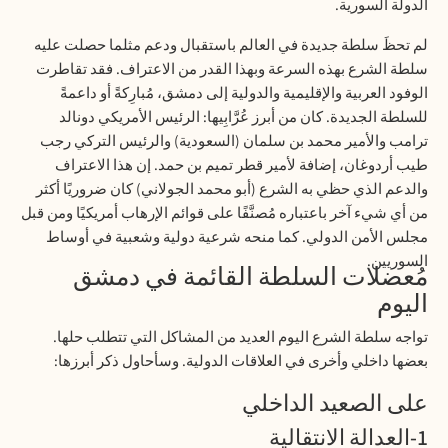
الدولة السورية
.
لم تحظَ سلطة جديدة في العالم باستقبال ودعم مثلما حصلت عليه
سلطة الشرع بهذه السرعة وبهذا القدر من الاعتراف. فقد تقاطرت
الوفود العربية والإقليمية والدولية إلى دمشق، مُبارِكةً أو داعمةً
للسلطة الجديدة. كان من أبرز عُرَّابِيها: الرئيس الأمريكي دونالد
ترامب والأمير محمد بن سلمان (السعودية) والرئيس التركي رجب
طيب أردوغان، إضافة لأمير قطر تميم بن حمد. إن هذا الاعتراف
والدعم الذي حظي به الشرع (أبو محمد الجولاني) كان ضروريًا أكثر
من أي شيء آخر باعتباره مُصنَّفًا على قوائم الإرهاب أمريكيًا ومن قبل
مجلس الأمن الدولي. كما منحه شرعية دولية وشعبية في أوساط
السوريين
.
مُعضلات السلطة القائمة في دمشق
اليوم
تواجه سلطة الشرع اليوم العديد من المشاكل التي تتطلب حلها.
بعضها داخلي وأخرى في العلاقات الدولية. وسأحاول ذكر أبرزها
:
على الصعيد الداخلي
1-العدالة الانتقالية