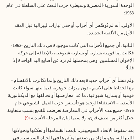
الوحدة السورية-المصرية وسيطرة حزب البعث على السلطة في عام
:
1963
الأولى: أنه لم تُؤسَّس أي أحزاب أو حتى تيارات ليبرالية قبل العقد
الأول من الألفية الجديدة
.
الثانية: أن جميع الأحزاب التي كانت موجودة في ذلك التاريخ -1963-
فكانت إما قومية يسارية أو يسارية شيوعية، بالإضافة إلى حركة
الإخوان المسلمين. وهي بمجملها لم تزد عن أصابع اليد الواحدة إلا
قليلًا
.
ولم تنشأ أي أحزاب جديدة بعد ذلك التاريخ وإنما تكاثرت بالانقسام –
مع الحفاظ على الاسم - دون ميزات جوهرية فيما بينها سواء كانت
قومية أو يسارية شيوعية، ما عدا معارضتها أو تحالفها مع الديكتاتورية
الأسدية – الاستثناء الوحيد هو تأسيس حزب العمل الشيوعي عام
1976- جميع هذه الأحزاب في المعارضة تعرضت للقمع بنسب متفاوتة
خلال أكثر من نصف قرن، ولا سيما إبان المرحلة الأسدية
9
.
بعد سقوط الاتحاد السوفييتي، تابعت انقسامها أو تفككها وتحولاتها
الليبرالية، وهو ما زاد من ضعفها وتأثيرها في الحياة السياسية. في