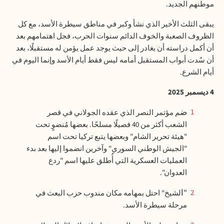
موطنهم الجديد
.
يبقى الثلث الأخير الذي نشأ وكبر في مناطق سيطرة الأسد، مع كل
الظروف الصعبة والخوف الدائم سنوات الحرب، فجل اهتمامهم بعد
أن أكمل دراسته أن يغادر إلى حيث يوجد عمل يؤمن له مستقبلًا، بعد
أن سُدت أبواب المستقبل أمامه ليس فقط أيام الأسد وإنما اليوم في
أيام الشرع
.
4 ديسمبر 2025
ضم مؤتمر النصر الذي عقده الجولاني في قصر
1
الشعب أكثر من 40 فصيلًا مسلحًا. بعضها مُنضوٍ تحت
"هيئة تحرير الشام" وبعضها يتبع تركيا تحت اسم
"الجيش الوطني السوري" وآخرين انضموا إليها بعد بدء
العمليات العسكرية التي أُطلق عليها اسم "ردع
العدوان".
"الشيخ" احتل بمهامه مكان مندوب حزب البعث في
2
مرحلة سيطرة الأسد.