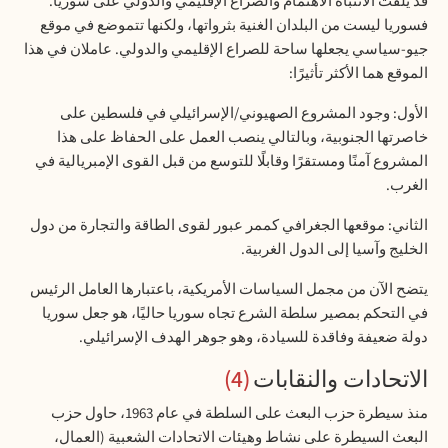
قد يلفت الانتباه الاهتمام والصراع الإقليمي والدولي على سوريا.
فسوريا ليست من البلدان الغنية بثرواتها، ولكنها تتموضع في موقع
جيو-سياسي يجعلها ساحة للصراع الإقليمي والدولي. عاملان في هذا
الموقع هما الأكثر تأثيرًا
:
الأول: وجود المشروع الصهيوني/الإسرائيلي في فلسطين على
خاصرتها الجنوبية، وبالتالي ينصب العمل على الحفاظ على هذا
المشروع آمنًا ومستقرًا وقابلًا للتوسع من قبل القوى الإمبريالية في
الغرب
.
الثاني: موقعها الجغرافي كممر عبور لقوى الطاقة والتجارة من دول
الخليج وآسيا إلى الدول الغربية
.
يتضح الآن من مجمل السياسات الأمريكية، باعتبارها العامل الرئيس
في التحكم بمصير سلطة الشرع تجاه سوريا حاليًا، هو جعل سوريا
دولة ضعيفة وفاقدة للسيادة، وهو جوهر الهدف الإسرائيلي
.
الاتحادات والنقابات
4
منذ سيطرة حزب البعث على السلطة في عام 1963، حاول حزب
البعث السيطرة على نشاط وهيئات الاتحادات الشعبية (العمال،