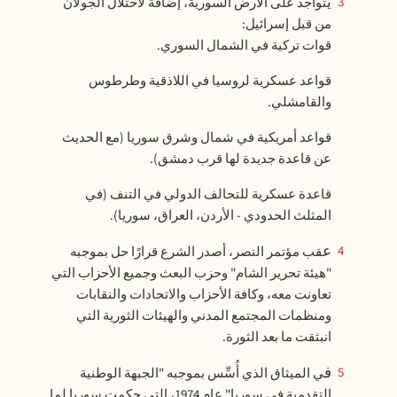
يتواجد على الأرض السورية، إضافة لاحتلال الجولان
3
من قبل إسرائيل:
قوات تركية في الشمال السوري.
قواعد عسكرية لروسيا في اللاذقية وطرطوس
والقامشلي.
قواعد أمريكية في شمال وشرق سوريا (مع الحديث
عن قاعدة جديدة لها قرب دمشق).
قاعدة عسكرية للتحالف الدولي في التنف (في
المثلث الحدودي - الأردن، العراق، سوريا).
عقب مؤتمر النصر، أصدر الشرع قرارًا حل بموجبه
4
"هيئة تحرير الشام" وحزب البعث وجميع الأحزاب التي
تعاونت معه، وكافة الأحزاب والاتحادات والنقابات
ومنظمات المجتمع المدني والهيئات الثورية التي
انبثقت ما بعد الثورة.
في الميثاق الذي أُسِّس بموجبه "الجبهة الوطنية
5
التقدمية في سوريا" عام 1974، التي حكمت سوريا لما