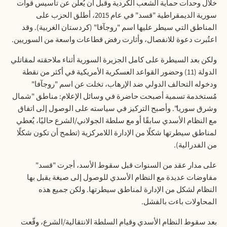
خلال وحدات حماية الشعب الكردية وقبل أن يُعلن عن تأسيس قوات
سورية الديمقراطية "قسد" في عام 2015، أطلق الحزب على
المناطق التي سيطر عليها اسم "روجآفا" (كردستان الغربية). وقد
اعتُبرت دعوة للانفصال، وأثارت رفض قطاعات واسعة من السوريين
.
ولكن بعد السيطرة على كامل الجزيرة السورية أثناء ملاحقته لمقاتلي
الدولة (11) وحضور القواعد العسكرية الأمريكية في أكثر من نقطة
ودخوله التحالف الدولي ضد الإرهاب، تخلت عن اسم "روجآفا"
مُستخدمة تسمية أصبحت حاضرة في وسائل الإعلام: مناطق "شمال
وشرق سوريا". وأصبح التركيز في سياسته على الوصول إلى اتفاق
مع النظام الأسدي سابقًا أو مع سلطة الجولاني/الشرع حاليًا، يُعطي
لمناطق سيطرتها شكلًا من الإدارة اللامركزية (تطمح أن تكون شكلًا
من الفدرالية)
.
على مدار عقد من السنوات قبل سقوط الأسد، أجرت "قسد"
مفاوضات عديدة مع النظام الأسدي للوصول إلى صيغة يقبل بها
النظام لشكل من الإدارة لمناطق سيطرتها. ولكن جميع هذه
المحاولات باءت بالفشل
.
بعد سقوط النظام الأسدي وقيام السلطة الانتقالية/الشرع، وقّعت