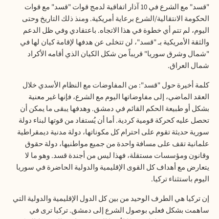
"قسد" مع الشرع في 10 آذار اتفاقية لدمج قوات "قسد" مع قوات
الحكومة الانتقالية/الشرع برعاية أمريكية. ومنذ ذلك التاريخ وحتى
اليوم، لم تتم أي خطوة في هذا الاتجاه. باعتقادي وفي ظل الدعم
والثقة الأمريكية بـ "قسد"، لن تتخلى عن هدفها لإقامة كيان لها في
"شمال وشرق سوريا" قريباً من شكل الكيان الذي أقامه الأكراد
شمال العراق
.
كلمة أخيرة حول "قسد": من المفاوضات مع النظام الأسدي خلال
العقد الماضي، إلى مفاوضاتها اليوم مع الشرع، فإنها غير معنية
بشكل أو طبيعة الحكم القائم في دمشق. وهدفها يبقى ما يمكن أن
تحصل عليه كحركة قومية كردية. أما أن يُستفاد من قوتها لبناء دولة
سورية حديثة تقوم على احترام كل مكوناتها، دولة مدنية ديمقراطية
علمانية تقف على مسافة واحدة من جميع مواطنيها، دولة حقوق
وقانون ومؤسسات مستقلة، فهذا ليس من أجندة قسد. وهو ما لا
يتعارض مع أهداف كل القوى الإقليمية والدولية الحاضرة في سوريا
اليوم باستثناء تركيا.
إن تركيا هي الطرف الوحيد من بين كل الدول الإقليمية والدولية التي
ساهمت بشكل فعلي بوصول الشرع إلى دمشق. تركيا ترى في