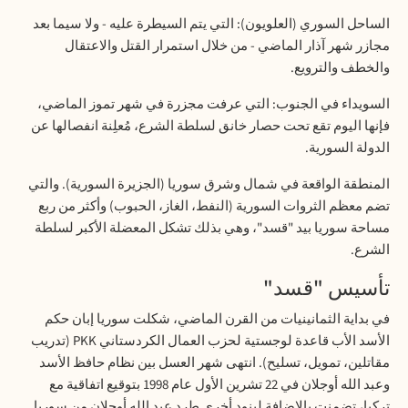
الساحل السوري (العلويون): التي يتم السيطرة عليه - ولا سيما بعد
مجازر شهر آذار الماضي - من خلال استمرار القتل والاعتقال
والخطف والترويع
.
السويداء في الجنوب: التي عرفت مجزرة في شهر تموز الماضي،
فإنها اليوم تقع تحت حصار خانق لسلطة الشرع، مُعلِنة انفصالها عن
الدولة السورية
.
المنطقة الواقعة في شمال وشرق سوريا (الجزيرة السورية). والتي
تضم معظم الثروات السورية (النفط، الغاز، الحبوب) وأكثر من ربع
مساحة سوريا بيد "قسد"، وهي بذلك تشكل المعضلة الأكبر لسلطة
الشرع
.
تأسيس "قسد
"
في بداية الثمانينيات من القرن الماضي، شكلت سوريا إبان حكم
الأسد الأب قاعدة لوجستية لحزب العمال الكردستاني
PKK
(تدريب
مقاتلين، تمويل، تسليح). انتهى شهر العسل بين نظام حافظ الأسد
وعبد الله أوجلان في 22 تشرين الأول عام 1998 بتوقيع اتفاقية مع
تركيا، تضمنت بالإضافة لبنود أخرى طرد عبد الله أوجلان من سوريا