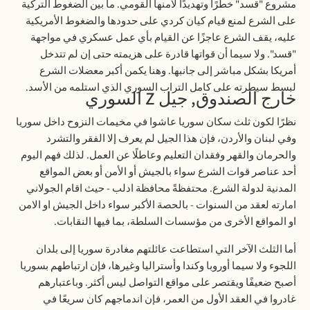
مشروع "قسد" خطرًا وتهديدًا لأمنها القومي. ما بين الضغوط التركية
على الشرع لمنع قيام كيان كردي على حدودها والضغوط الأمريكية
عليه، يقف الشرع عاجزًا عن القيام بأي عمل عسكري في مواجهة
"قسد". ولا سيما أن قواتها قادرة على هزيمته حتى إن لم تتدخل
أمريكا بشكل مباشر إلى جانبها. وهنا يكمن أكبر معضلات الشرع
لبسط سيطرته على كامل التراب السوري الذي استلمه من الأسد
.
خارج الصندوق, جيل
Z
السوري
نظرًا لكون ثلث سكان سوريا عاشوا في مخيمات النزوح داخل سوريا
وفي لبنان والأردن، فإن هذا الجيل لم يعرف إلا الفقر والتشرد
والحرمان والقهر وفقدان التعليم وعاطلًا عن العمل. لذلك فهم اليوم
أحد عناصر قوات الشرع سواء بالجيش أو الأمن أو بعض المواقع
المدنية لدولة الشرع
.
محتفظةً محافظة ادلب - حيث اقام الجولاني
امارته لعقد من السنوات - بالحصة الأكبر سواء داخل الجيش او الامن
او المواقع الأخرى من مؤسسات السلطة، بما فيها النقابات.
أما الثلث الآخر التي استطاعت عائلتهم مغادرة سوريا إلى بلدان
اللجوء ولا سيما أوروبا وكندا وأستراليا وغيرها، فإن ارتباطهم بسوريا
أصبح ضعيفًا ويقتصر على مواقع التواصل ليس أكثر. وباعتبارهم
غادروا في العقد الأول من العمر، فإن اندماجهم كان سريعًا في