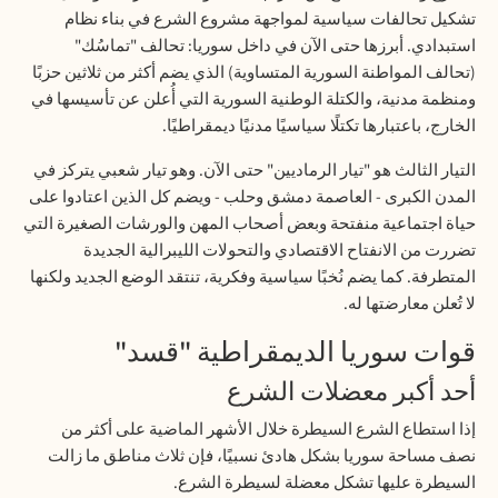
تشكيل تحالفات سياسية لمواجهة مشروع الشرع في بناء نظام
استبدادي. أبرزها حتى الآن في داخل سوريا: تحالف "تماسُك"
(تحالف المواطنة السورية المتساوية) الذي يضم أكثر من ثلاثين حزبًا
ومنظمة مدنية، والكتلة الوطنية السورية التي أُعلن عن تأسيسها في
الخارج، باعتبارها تكتلًا سياسيًا مدنيًا ديمقراطيًا
.
التيار الثالث هو "تيار الرماديين" حتى الآن. وهو تيار شعبي يتركز في
المدن الكبرى - العاصمة دمشق وحلب - ويضم كل الذين اعتادوا على
حياة اجتماعية منفتحة وبعض أصحاب المهن والورشات الصغيرة التي
تضررت من الانفتاح الاقتصادي والتحولات الليبرالية الجديدة
المتطرفة. كما يضم نُخبًا سياسية وفكرية، تنتقد الوضع الجديد ولكنها
لا تُعلن معارضتها له
.
قوات سوريا الديمقراطية "قسد
"
أحد أكبر معضلات الشرع
إذا استطاع الشرع السيطرة خلال الأشهر الماضية على أكثر من
نصف مساحة سوريا بشكل هادئ نسبيًا، فإن ثلاث مناطق ما زالت
السيطرة عليها تشكل معضلة لسيطرة الشرع.