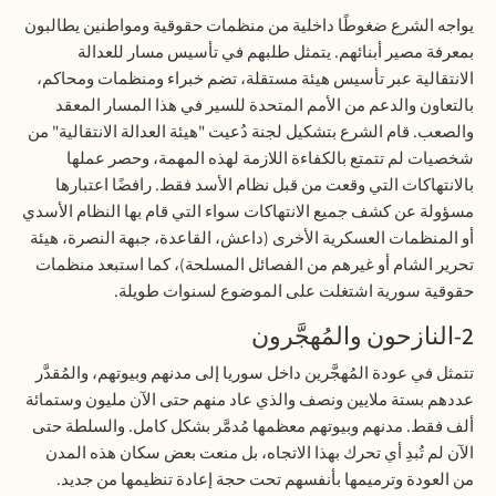
يواجه الشرع ضغوطًا داخلية من منظمات حقوقية ومواطنين يطالبون
بمعرفة مصير أبنائهم. يتمثل طلبهم في تأسيس مسار للعدالة
الانتقالية عبر تأسيس هيئة مستقلة، تضم خبراء ومنظمات ومحاكم،
بالتعاون والدعم من الأمم المتحدة للسير في هذا المسار المعقد
والصعب. قام الشرع بتشكيل لجنة دُعيت "هيئة العدالة الانتقالية" من
شخصيات لم تتمتع بالكفاءة اللازمة لهذه المهمة، وحصر عملها
بالانتهاكات التي وقعت من قبل نظام الأسد فقط. رافضًا اعتبارها
مسؤولة عن كشف جميع الانتهاكات سواء التي قام بها النظام الأسدي
أو المنظمات العسكرية الأخرى (داعش، القاعدة، جبهة النصرة، هيئة
تحرير الشام أو غيرهم من الفصائل المسلحة)، كما استبعد منظمات
حقوقية سورية اشتغلت على الموضوع لسنوات طويلة
.
2-النازحون والمُهجَّرون
تتمثل في عودة المُهجَّرين داخل سوريا إلى مدنهم وبيوتهم، والمُقدَّر
عددهم بستة ملايين ونصف والذي عاد منهم حتى الآن مليون وستمائة
ألف فقط. مدنهم وبيوتهم معظمها مُدمَّر بشكل كامل. والسلطة حتى
الآن لم تُبدِ أي تحرك بهذا الاتجاه، بل منعت بعض سكان هذه المدن
من العودة وترميمها بأنفسهم تحت حجة إعادة تنظيمها من جديد.