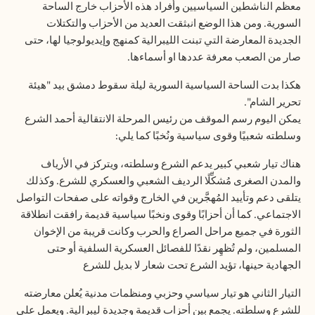
معظم الناشطين السياسيين وأفراد هذه الأحزاب خارج الساحة
السورية. ومن هذا الوضع انبثقت العديد من الأحزاب والتكتلات
الجديدة المعارضة التي تبنت الليبرالية كمنهج وإيديولوجيا لها، حتى
صار من الصعب معرفة عددها او أسماءها.
هكذا بدت الساحة السياسية السورية ليلة سقوط دمشق بيد "هيئة
تحرير الشام
".
يمكن اليوم رسم الموقف من رئيس المرحلة الانتقالية أحمد الشرع
وسلطته شعبيًا وقوى سياسية ونُخبًا كما يلي
:
هناك تيار شعبي كبير يدعم الشرع وسلطته، ويتركز في الأرياف
والمدن الصغرى مُشكِّلًا الرديف الشعبي والعسكري للشرع. وكذلك
يتلقى دعم وتأييد المُهجَّرين في الخارج وقواته على صفحات التواصل
الاجتماعي. كما أن أحزابًا وقوى ونخبًا سياسية قديمة رافقت انطلاقة
الثورة في جميع مراحل الصراع والحرب وكانت قريبة من الإخوان
المسلمين، ولم تُظهِر نقدًا للفصائل العسكرية السلفية أو حتى
الجهادية حينها، تؤيد الشرع تحت شعار لا بديل للشرع
التيار الثاني هو تيار سياسي وحزبي ومنظمات مدنية يُعلن معارضته
للشرع وسلطته. يجمع بين أحزاب قديمة وجديدة ليبرالية. ويعمل على