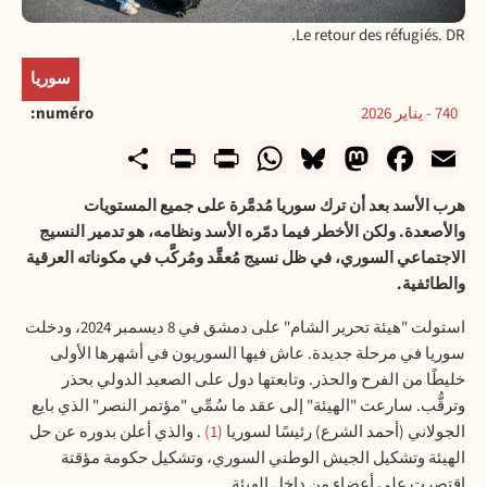
Le retour des réfugiés. DR.
سوريا
740 - يناير 2026
numéro
rintFriendly
Share
WhatsApp
Print
Bluesky
Mastodon
Facebook
Email
هرب الأسد بعد أن ترك سوريا مُدمَّرة على جميع المستويات
والأصعدة. ولكن الأخطر فيما دمّره الأسد ونظامه، هو تدمير النسيج
الاجتماعي السوري، في ظل نسيج مُعقَّد ومُركَّب في مكوناته العرقية
والطائفية
.
استولت "هيئة تحرير الشام" على دمشق في 8 ديسمبر 2024، ودخلت
سوريا في مرحلة جديدة. عاش فيها السوريون في أشهرها الأولى
خليطًا من الفرح والحذر. وتابعتها دول على الصعيد الدولي بحذر
وترقُّب. سارعت "الهيئة" إلى عقد ما سُمِّي "مؤتمر النصر" الذي بايع
الجولاني (أحمد الشرع) رئيسًا لسوريا
1
. والذي أعلن بدوره عن حل
الهيئة وتشكيل الجيش الوطني السوري، وتشكيل حكومة مؤقتة
اقتصرت على أعضاء من داخل الهيئة
.