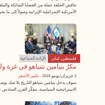
تناقش الحلقة جملة من القضايا الشائكة والملف
الأمريكية الإسرائيلية الإيرانية وصولاً إلى ما 
فلسطين
,
لبنان
الإبادة الجماعية
مكرُ بنيامين نتنياهو في غزة ول
3 حزيران/يونيو 2026
-
جلبير الأشقر
سوف يدخل بنيامين نتنياهو التاريخ بلا شك بوصفه
الاستراتيجية السياسية، مفكّر القرن السادس عش