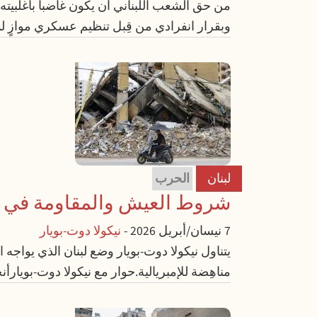
من حق الشعب اللبناني أن يكون غاضباً بأغلبيته 
وبقرار انفرادي من قِبل تنظيم عسكري موازٍ ل
لبنان
الحرب
شروط العيش والمقاومة في ل
7 نيسان/أبريل 2026
-
نيكولا دوت-بويار
يتناول نيكولا دوت-بويار وضع لبنان الذي يواجه 
مناهِضة للإمبريالية.حوار مع نيكولا دوت-بويارأ