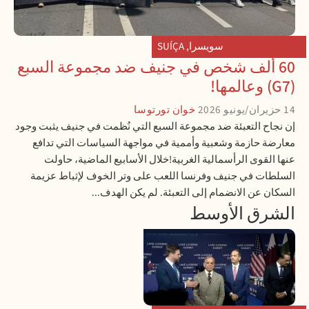
سويسرا
,
SUÍÇA
60 ألف شخص في جنيف ضد مجموعة السبع
(G7) وعالمها!
14 حزيران/يونيو 2026
خوان تورتوسا
إن نجاح التعبئة ضد مجموعة السبع التي نُظمت في جنيف يثبت وجود
معارضة حازمة وشعبية وأممية في مواجهة السياسات التي تدافع
عنها القوى الرأسمالية الغربية!خلال الأسابيع الماضية، حاولت
السلطات في جنيف وفرنسا اللعب على وتر الخوف لإثباط عزيمة
السكان عن الانضمام إلى التعبئة. لم يكن الهدف...
الشرق الأوسط