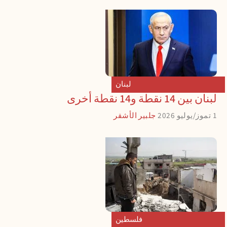
لبنان
لبنان بين 14 نقطة و14 نقطة أخرى
1 تموز/يوليو 2026
جلبير الأشقر
فلسطين