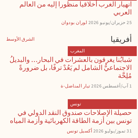
انهيار الغرب أخلاقيا منظورا إليه من العالم
العربي
25 حزيران/يونيو 2026
لوران بودوان
أفريقيا
الشرق الأوسط
المغرب
شبابُنا يغرقون بالعشرات في البحار… والبديلُ
الاجتماعيُّ الشامل لم يَعُدْ ترفًا، بل ضرورةً
مُلِحَّة
1 آب/أغسطس 2026
تيار المناضل-ة
تونس
حصيلة الإصلاحات صندوق النقد الدولي في
تونس بين أزمة الطاقة الكهربائية وأزمة المياه
31 تموز/يوليو 2026
أكسيل تونس