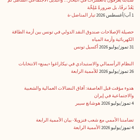
شبابُنا يغرقون بالعشرات في البحار… والبديلُ الاجتماعيُّ الشامل لم
يَعُدْ ترفًا، بل ضرورةً مُلِحَّة
1 آب/أغسطس 2026
تيار المناضل-ة
حصيلة الإصلاحات صندوق النقد الدولي في تونس بين أزمة الطاقة
الكهربائية وأزمة المياه
31 تموز/يوليو 2026
أكسيل تونس
النظام الرأسمالي والاستبدادي في نيكاراغوا «يمنع» الانتخابات
26 تموز/يوليو 2026
للأممية الرابعة
هدوء مؤقت قبل العاصفة: آفاق النضالات العمالية والشعبية
والاجتماعية في إيران
4 تموز/يوليو 2026
هوشانغ سيبر
تضامننا الأممي مع شعب فنزويلا- بيان الأممية الرابعة
4 تموز/يوليو 2026
الأممية الرابعة