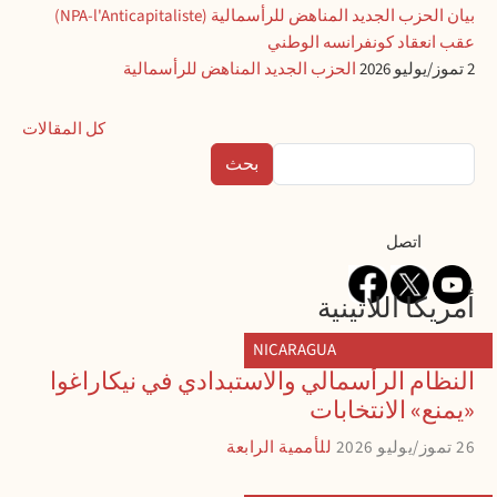
بيان الحزب الجديد المناهض للرأسمالية (NPA-l'Anticapitaliste)
عقب انعقاد كونفرانسه الوطني
2 تموز/يوليو 2026
الحزب الجديد المناهض للرأسمالية
كل المقالات
بحث
Contact
اتصل
أمريكا اللاتينية
NICARAGUA
النظام الرأسمالي والاستبدادي في نيكاراغوا
«يمنع» الانتخابات
26 تموز/يوليو 2026
للأممية الرابعة