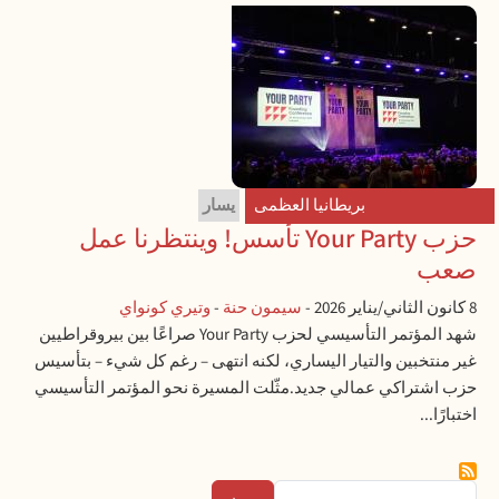
بريطانيا العظمى
يسار
حزب Your Party تأسس! وينتظرنا عمل
صعب
8 كانون الثاني/يناير 2026
-
سيمون حنة
-
وتيري كونواي
شهد المؤتمر التأسيسي لحزب Your Party صراعًا بين بيروقراطيين
غير منتخبين والتيار اليساري، لكنه انتهى – رغم كل شيء – بتأسيس
حزب اشتراكي عمالي جديد.مثّلت المسيرة نحو المؤتمر التأسيسي
اختبارًا...
بحث