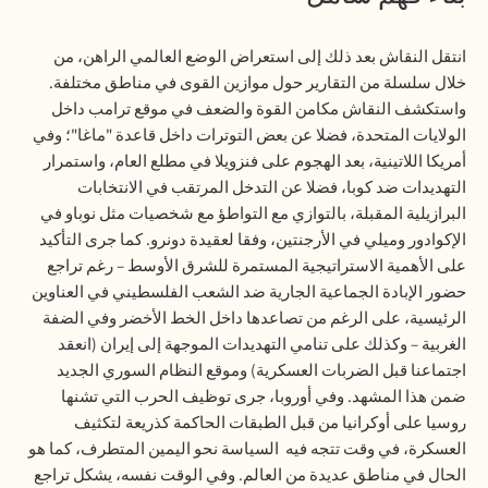
انتقل النقاش بعد ذلك إلى استعراض الوضع العالمي الراهن، من
خلال سلسلة من التقارير حول موازين القوى في مناطق مختلفة.
واستكشف النقاش مكامن القوة والضعف في موقع ترامب داخل
الولايات المتحدة، فضلا عن بعض التوترات داخل قاعدة "ماغا"؛ وفي
أمريكا اللاتينية، بعد الهجوم على فنزويلا في مطلع العام، واستمرار
التهديدات ضد كوبا، فضلا عن التدخل المرتقب في الانتخابات
البرازيلية المقبلة، بالتوازي مع التواطؤ مع شخصيات مثل نوباو في
الإكوادور وميلي في الأرجنتين، وفقا لعقيدة دونرو. كما جرى التأكيد
على الأهمية الاستراتيجية المستمرة للشرق الأوسط – رغم تراجع
حضور الإبادة الجماعية الجارية ضد الشعب الفلسطيني في العناوين
الرئيسية، على الرغم من تصاعدها داخل الخط الأخضر وفي الضفة
الغربية – وكذلك على تنامي التهديدات الموجهة إلى إيران (انعقد
اجتماعنا قبل الضربات العسكرية) وموقع النظام السوري الجديد
ضمن هذا المشهد. وفي أوروبا، جرى توظيف الحرب التي تشنها
روسيا على أوكرانيا من قبل الطبقات الحاكمة كذريعة لتكثيف
العسكرة، في وقت تتجه فيه
السياسة نحو اليمين المتطرف، كما هو
الحال في مناطق عديدة من العالم. وفي الوقت نفسه، يشكل تراجع