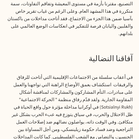
التصنيع، مقترنا بأزمة في مستوى المعيشة وتفاقم التفاوتات، سمة
متكررة في هذا المشهد العام. وعلى الرغم من غياب تقرير خاص
بآسيا ضمن هذا الجزء من الاجتماع، فقد أتاحت مداخلات من باكستان
والفلبين واليابان فرصة للتفكير في انعكاسات الوضع العالمي على
بلدانهم.
آفاقنا النضالية
في أعقاب سلسلة من الاجتماعات الإقليمية التي أتاحت للرفاق
والرفيقات
استكشاف بعمق الأوضاع الراهنة التي تواجهنا والعمل
على مبادرات، التأم المشاركون والمشاركات لمناقشة أشكال
المقاومة الجارية. ولقد قدّم رفاق منظمة " الحركة الاجتماعية"
(Sotsialnyi Rukh) في أوكرانيا مداخلة مؤثرة حول واقع الحياة في
ظل الاحتلال والحرب، في سياق يتوزع فيه عبء الحرب بشكل غير
متكافئ. وفي الوقت ذاته، يواصلون نضالهم ضد إصلاحات العمل
التراجعية وضد فساد حكومة زيلينسكي، ومن أجل المساواة بين
الجنسين، والتضامن مع الشعب الفلسطيني. كما كانت المداخلات