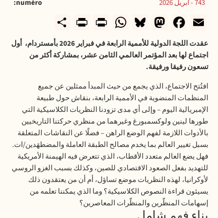
743 - أبريل 2026
numéro
rintFriendly
Share
WhatsApp
Print
Bluesky
Mastodon
Facebook
Email
عقدت اللجة الدولية للأممية الرابعة في فبراير 2026 بأمستردام،
أول
اجتماع لها بعد المؤتمر العالمي الثامن عشر، بمشاركة أكثر من
تسعون رفيقا ورفيقة.
افتُتح الاجتماع، الذي يجمع من حيث المبدأ ممثلين عن جميع
المنظمات المنضوية في الأممية الرابعة، بنقاش حول طبيعة
الإمبريالية اليوم – وإلى أي مدى تزودنا النظريات الكلاسيكية التي
طورها لينين ولوكسمبورغ وغيرهما من منظري حركتنا التاريخيين
بالأدوات اللازمة لفهم الوضع الراهن – فضلًا عن النقاشات المتعلقة
بسبل تغيير العالم بما يخدم مصالح الطبقة العاملة والمضطهَدين/ات.
فهل يضع العالم متعدد الأقطاب، الذي تتعرض فيه الهيمنة الأمريكية
للتهديد بفعل الصعود الاقتصادي للصين، وكذلك بسبب الغزو الروسي
لأوكرانيا، لهذه النظريات موضع تساؤل، أم أن من يعتقدون ذلك
يسيئون قراءة النصوص الكلاسيكية؟ وما الذي يمكننا تعلمه من
إسهامات المنظّرين والمنظّرات المعاصرين؟
بناء فهم شامل