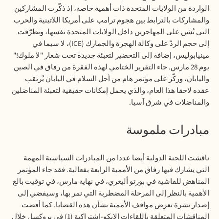
الواردة من الولايات المتحدة ذات أهمية خاصة، إذ ذكّرت المشاركين
والمشاركات بالترابط بين هجوم ترامب على أمريكا اللاتينية والحرب
التي تُشن على المهاجرين داخل الولايات المتحدة نفسها، وتطرّقت
إلى حجم الردّ على وكالة الهجرة والجمارك (ICE)، لا سيما في
مينيابوليس، إضافة إلى التحضير لتعبئة جديدة تحت شعار "لا ملوك!"
يوم 28 مارس. جاء التقرير الختامي لهذه الفقرة من رفاق في الصين
واليابان، وركّز على مؤتمر هام من أجل السلام في اليابان يُرتقب
عقده لاحقا هذا العام، والذي يحمل إمكانات حقيقية لتعبئة المناضلين
والمناضلات في شرق آسيا.
مبادرات ملموسة
ناقشت اللجنة الدولية أيضا عددا من المبادرات السياسية المهمة
التي يشارك فيها رفاق من الأممية الرابعة بفعالية. فقد جاء المؤتمر
المناهض للفاشية في بورتو أليغري، في نهاية مارس، في توقيت بالغ
الأهمية بالنظر إلى المرحلة المضطربة التي نمر بها، وسيفضي إلى
إصدار نشرة تعرض مواقف الأممية بشأن هذه القضايا. كما أفضت
المناقشات المتعلقة باللقاءات الإيكو-اشتراكية (1) في بروكسل خلال