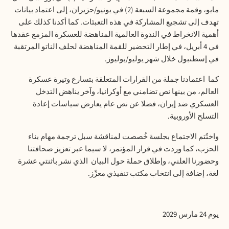
مايو، وقمة مجموعة السبعة (2) في يونيو/حزيران، إلى اعتماد بيانات
تهدف إلى تشجيع المشاركة في هذه التعبئات. كما أكدنا كذلك على
أهمية الانخراط في الندوة العالمية المناهضة للعسكرة المزمع عقدها
في 4 أبريل، في إطار التحضير للقمة المناهضة لحلف الناتو المرتقبة
في إسطنبول خلال شهر يوليو/يوليوز.
كما
اعتمادنا جملة من القرارات المتعلقة بتسارع وتيرة عسكرة
العالم، من بينها نص تضامني مع أوكرانيا، وآخر يناهض التدخل
العسكري ضد إيران، فضلا عن نص عام يعارض سياسات إعادة
التسلح الأوروبية.
واختُتم الاجتماع بجلسة خُصصت لمناقشة سبل ترجمة مهام بناء
الحزب، كما وردت في قرار المؤتمر، لا سيما عبر تعزيز صحافتنا
وحضورنا العلني، وإطلاق حملة حول البيان
الذي نشر باثنتي عشرة
لغة، إضافة إلى انتخاب مكتب تنفيذي معزّز.
يوم 24 مارس 2029