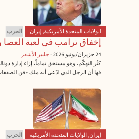
الولايات المتحدة الأمريكية
,
إيران
الحرب
إخفاق ترامب في لعبة العصا و
24 حزيران/يونيو 2026
-
جلبير الأشقر
كثُر التهكّم، وهو مستحَق تماماً، إزاء إدارة دو
فها أن الرجل الذي ادّعى أنه ملك «فن الصفق
إيران
,
الولايات المتحدة الأمريكية
الحرب