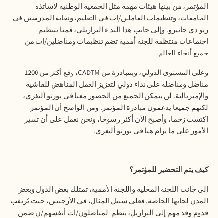
المؤتمر، من بينها هيئات مهمة مثل الجمعية الوطنية لأساتذة
الجامعات، وتنظيمات العاملين/ات في التعليم، ونقابة المدرسين في
ريو دي جانيرو. وإلى جانب هذا النداء البرازيلي، قمنا بتنظيم
اجتماعات منتظمة للجنة أممية تضم تنظيمات ومناضلين/ات من
جميع أنحاء العالم.
وعلى المستوى الدولي، وبمبادرة من CADTM، وقع أكثر من 1200
مناضل ومناضلة على نداء دولي لتعزيز العمل المناهض للفاشية
والإمبريالية. لن يتمكن الجميع من الحضور معنا في بورتو أليغري،
لكنهم جميعا يدعمون مبادرة المؤتمر. ومن الواضح أن المؤتمر
اكتسب زخما، وأصبح الآن أكثر رسوخا، ونحن نعمل على أن تسير
الأمور على ما يرام هنا في بورتو أليغري.
كيف يتم التحضير للمؤتمر؟
إلى جانب اللجنة المحلية واللجنة الأممية، تمتلك بعض الدول وبعض
المدن لجانها الخاصة. فعلى سبيل المثال، في الأرجنتين، حيث يُرتقب
قدوم وفد مهم إلى البرازيل، ينظم المناضلون/ات أنفسهم/ن ضمن