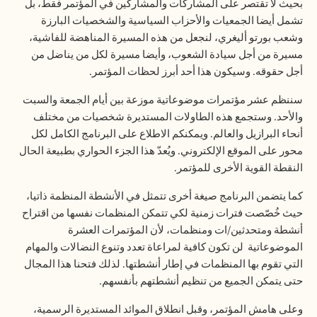
بحيث لا تقتصر على المشاركات والمشاركين في المؤتمر فقط، بل
تشمل أيضا الجمعيات والأحزاب السياسية والشخصيات البارزة
وشعب بورتو أليغري، لنجعل من هذه المسيرة المناهضة للفاشية،
مسيرة من أجل سيادة الشعوب، وأيضا مسيرة لكل من يناضل من
أجل حقوقه. وسيكون هذا أحد أبرز لحظات المؤتمر.
سننظم عشر مؤتمرات موضوعاتية موزعة بين أيام الجمعة والسبت
والأحد. وستجمع هذه الطاولات المستديرة شخصيات من مختلف
أنحاء البرازيل والعالم. ويمكنكم الاطلاع على البرنامج الكامل لكل
محور على الموقع الإلكتروني. ويُعدّ هذا الجزء الحواري بطبيعة الحال
النقطة القوية الأخرى للمؤتمر.
كما يتضمن البرنامج صيغة أخرى تتمثل في الأنشطة المنظمة ذاتيا،
حيث خُصّصت فترات زمنية لكي تتمكن المنظمات نفسها من اقتراح
أنشطة ومتحدثين/ات ومنظمات، لأن المؤتمرات العشرة
الموضوعاتية
لن تكون كافية لمراعاة تعدد وتنوع النضالات والمهام
التي تقوم بها المنظمات في إطار أنشطتها. لذلك فتحنا هذا المجال
حتى يتمكن الجميع من تنظيم أنشطتهم بأنفسهم.
وعلى هامش المؤتمر، وقبل انطلاق الموائد المستديرة الرسمية،