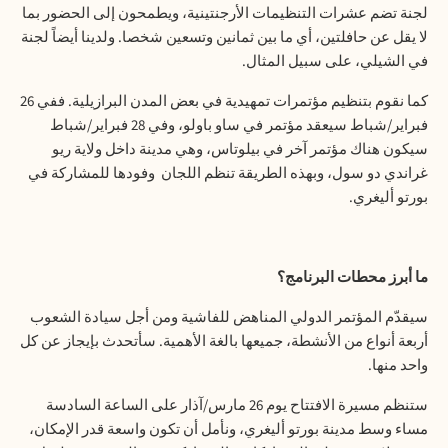
لجنة تضم عشرات التنظيمات الأرجنتينية، ويطمحون إلى الحضور بما
لا يقل عن حافلتين، أي ما بين ثمانين وتسعين شخصا. ولدينا أيضاً لجنة
في الشيلي، على سبيل المثال.
كما نقوم بتنظيم مؤتمرات تمهيدية في بعض المدن البرازيلية. ففي 26
فبراير/شباط سيعقد مؤتمر في ساو باولو، وفي 28 فبراير/شباط
سيكون هناك مؤتمر آخر في بيلوتاس، وهي مدينة داخل ولاية ريو
غراندي دو سول، وبهذه الطريقة تنظم اللجان
وفودها للمشاركة في
بورتو أليغري.
ما أبرز محطات البرنامج؟
سيقدّم المؤتمر الدولي المناهض للفاشية ومن أجل سيادة الشعوب
أربعة أنواع من الأنشطة، جميعها بالغة الأهمية. سأتحدث بإيجاز عن كل
واحد منها.
ستنظم مسيرة الافتتاح يوم 26 مارس/آذار على الساعة السادسة
مساء وسط مدينة بورتو أليغري، ونأمل أن تكون واسعة قدر الإمكان،