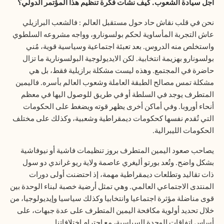
أجل سيادة الشعوب. كيف نشأت فكرة تنظيم هذا المؤتمر الدولي؟
نحن في قلب نقاش حاد حول مستقبل العالم : فالشعب البرازيلي
عاش التجربة المأساوية لحكم بولسونارو، وواجه مشروعه السلطوي
واستخلص منه الدروس. بعد تعبئة اجتماعية وسياسية قوية، مُني
بولسونارو بهزيمة انتخابية. لكن الايديولوجية البولسونارية ما تزال
حاضرة في المجتمع. وهذه ليست مشكلة برازيلية فقط، بل هي
مشكلة تمس مصالح الطبقة العاملة وشعوب العالم بأسره. فاليمين
المتطرف يوجد في السلطة أو في طريق للوصول اليها في معظم
أنحاء أوروبا. وفي أماكن أخرى يظهر قوته ويضغط على الحكومات
التي تُقدم نفسها كحكومات ديمقراطية وشعبية، وكذلك على مختلف
الحكومات الليبرالية.
يصاحب صعود اليمين المتطرف بروز تنظيمات فاشية أو نيوفاشية
بشكل واضح. وتُعد بورتو أليغري عاصمة ولاية ريو غراندي دو سول
ذات تقاليد وتطلعات ديمقراطية مهمة، إذ احتضنت أولى دورات
المنتدى الاجتماعي العالمي. وهي تمثل أرضية خصبة لبناء الوحدة بين
قوى مناضلة مؤثرة اجتماعيا وانتخابيا وكذلك سياسيا وإيديولوجيا، من
خلال تحديد أولوية مكافحة اليمين المتطرف على عدة جبهات، على
أساس اتفاقات الوحدة السياسية، مع احترام اختلافاتنا.