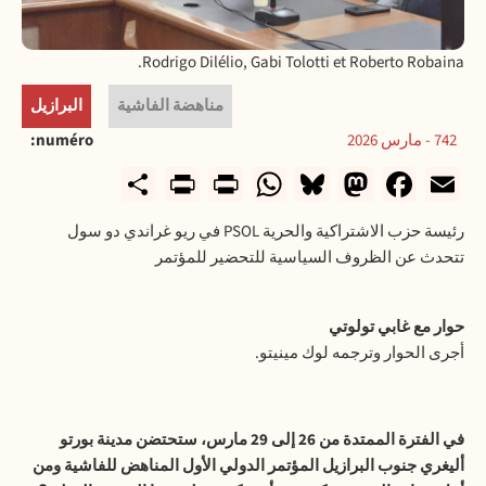
Rodrigo Dilélio, Gabi Tolotti et Roberto Robaina.
مناهضة الفاشية
البرازيل
742 - مارس 2026
numéro
rintFriendly
Share
WhatsApp
Print
Bluesky
Mastodon
Facebook
Email
رئيسة حزب الاشتراكية والحرية PSOL في ريو غراندي دو سول
تتحدث عن الظروف السياسية للتحضير للمؤتمر
حوار مع غابي تولوتي
أجرى الحوار وترجمه لوك مينيتو.
في الفترة الممتدة من 26 إلى 29 مارس، ستحتضن مدينة بورتو
أليغري جنوب البرازيل المؤتمر الدولي الأول المناهض للفاشية ومن