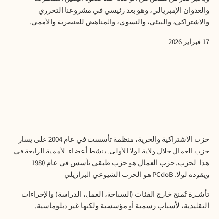
والعدوان الإمبريالي، وهو بعد رئيسي في مشروعنا التحرري
والاشتراكي، والبيئي، والنسوي، والمناهض للعنصرية والأممي.
17 فبراير 2026
حزب الاشتراكية والحرية، منظمة تأسست في عام 2004 على يسار
حزب العمال خلال ولاية لولا الأولى. ينشط أعضاء الأممية الرابعة في
هذا الحزب. حزب العمال هو حزب طبقي تأسس في عام 1980
ويقوده لولا. PCdoB هو الحزب الشيوعي البرازيلي
تأشيرة
تُمنح
خارج
الفئات
(
السياحة،
العمل،
الدراسة
)
والإجراءات
التقليدية،
لأسباب
رسمية
أو
مؤسسية
ولكنها
غير
دبلوماسية
.