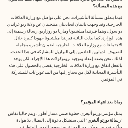
مع هذه المسألة؟
فيما يتعلق بمسألة التأشيرات، نحن على تواصل مع وزارة العلاقات
الخارجية. وقد وجهت نائبتان اتحاديتان منتخبتان عن ولاية ريو غراندي
دو سول، وهما فيرنندا ميلشيونا وماريا دو روزاريو، رسالة رسمية إلى
هذه الوزارة. كما بذلت النائبة فيرنندا ميلشيونا جهودا كبيرة خلال
الاجتماعات مع وزارة العلاقات الخارجية لضمان تأشيرة مجاملة
للضيوف الدوليين القادمين إلى البرازيل للمشاركة في هذا الحدث.
لذلك، نحن بصدد إعداد وتوجيه بروتوكولات هذا الإجراء، لكن يوجد
بالفعل اتفاق مع وزارة العلاقات الخارجية يقضي بالحصول على هذه
التأشيرة المجانية لكل من يحتاج إليها من المدعوين/ات للمشاركة
في المؤتمر.
وماذا بعد انتهاء المؤتمر؟
يمثل مؤتمر بورتو أليغري خطوة ضمن مسار أطول. ويتم حاليا نقاش
"
رسالة بورتو أليغري
" التي ستشكل دعوة إلى النضال بلا هوادة
وبأكبر قدر من ممكن من الوحدة
ضد صعود اليمين المتطرف