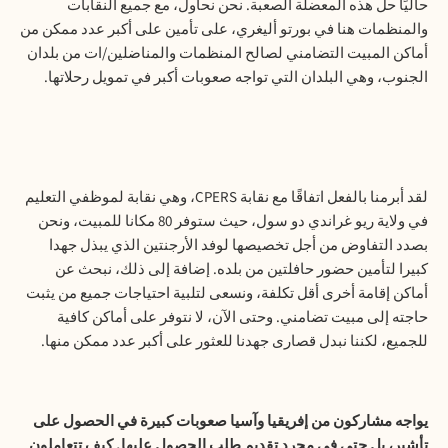
حاليًا حل هذه المعضلة الصعبة. نحن نحاول، مع جميع النقابات
والمنظمات هنا في بورتو أليغري، على تأمين على أكبر عدد ممكن من
أماكن المبيت التضامني لصالح المنظمات والمناضلين/ات من بلدان
الجنوب، وهي البلدان التي تواجه صعوبات أكبر في تمويل رحلاتها.
لقد أبرمنا بالفعل اتفاقًا مع نقابة CPERS، وهي نقابة لموظفي التعليم
في ولاية ريو غراندي دو سول، حيث ستوفر 80 مكانا للمبيت، ونحن
بصدد التفاوض من أجل تخصيصها لوفد الأرجنتين الذي يبذل جهدا
كبيرا لتأمين حضور حافلتين من بلده. إضافة إلى ذلك، نبحث عن
أماكن إقامة أخرى أقل تكلفة، ونسعى لتلبية احتياجات جميع من يثبت
حاجته إلى مبيت تضامني. وحتى الآن، لا نتوفر على أماكن كافية
للجميع، لكننا نبدل قصارى جهدنا للعثور على أكبر عدد ممكن منها.
يواجه مشاركون من إفريقيا وآسيا صعوبات كبيرة في الحصول على
تأشير، بل حتى في مجرد تقديم طلب الحصول عليها. كيف تتعاملون