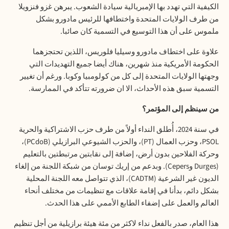
الكيفية التي تهدد بها الإمبريالية سيادة الشعوب. يبرهن غزو فنزويلا
من طرف الولايات المتحدة واختطافها للرئيس مادورو بشكل
ملموس على أن هذا التوسيع في التسمية كان صائبا.
علاوة على اختطاف مادورو وسيليا فلوريس، اللذين تحتجزهما
الحكومة الأمريكية منذ شهرين، هناك أيضا جميع التهديدات التي
وجهتها الولايات المتحدة إلى كل من كولومبيا وكوبا. ورغم أن تغيير
التسمية سبق هذه الأحداث، الا ان ضرورته تتأكد في الممارسة.
من سينظم إلى المؤتمر؟
في سنة 2024، أُطلق النداء أولاً من طرف حزب الاشتراكية والحرية
PSOL، وحزب العمال (PT)، والحزب الشيوعي البرازيلي (PCdoB)،
وحركة الفلاحين بدون أرض، إضافة إلى نقابتين مرتبطتين بالتعليم
(Durges وCepers). وبدعم من إريك توسان من شبكة اللجنة من إلغاء
الديون غير الشرعية (CADTM)، الذي تتواصل معه اللجنة المحلية
بشكل دائم، بدأنا في إقامة علاقات مع تنظيمات من مختلف أنحاء
العالم والعمل على إضفاء الطابع الأممي على هذا الحدث.
هذا العام، صدر بالفعل نداء لاكثر من مئة هيئة برازيلية من أجل تنظيم