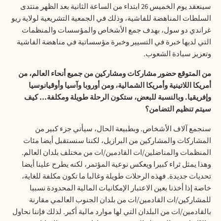
سينعقد يوم الخميس 26 ابتداء من الساعة الثانية بعد الظهر منتدى
السلطات المناهضة للفاشية، وذلك في الجمعية التشريعية لولاية ريو
غراندي دو سول، بهدف جمع الأشخاص والمؤسسات والمنظمات
التي لديها خبرة في التسيير وخبرة مؤسساتية في مناهضة الفاشية
وتعزيز سيادة الشعوب.
من المتوقع حضور مشاركات ومشاركين من جميع أنحاء العالم، من
أمريكا اللاتينية وأمريكا الشمالية، ومن أوروبا وآسيا وأوقيانوسيا
وإفريقيا. وبالنسبة للبعض، ستكون الرحلة طويلة ومكلفة… كيف
سيتم تنظيم التضامن؟
سنجمع آلاف الأشخاص. وبطبيعة الحال، سيأتي جزء كبير من
المشاركات والمشاركين من البرازيل، لكننا سنستقبل أيضا مئات
المنظمات والمناضلين/ات القادمين/ات من مختلف بلدان العالم.
وهذا يمثل ثراء كبيرا ويعكس نوعية المؤتمر، لكنه يطرح علينا أيضا
تحديات جديدة. فهذه الرحلات طويلة وغالبا ما تكون مكلفة للغاية،
خاصة إذا أخذنا بعين الاعتبار الإمكانيات المالية المحدودة نسبيا
للمشاركين/ات القادمين/ات من بلدان الجنوب العالمي مقارنة
بالقادمين/ات من البلدان التي لها موارد مالية أكبر. لذلك فإننا نحاول