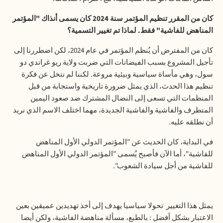
كان من المقرر تنظيم المؤتمر سنة 2024 كان يسمى أنذاك "المؤتمر
المناهض للفاشية" فقط. لماذا تم تغيير التسمية؟
كان من المفترض أن يُنظم المؤتمر في عام 2024، لكن اضطررنا إلى
تأجيل المشروع بسبب الفيضانات التي ضربت ولاية ريو غراندي دو
سول، وهي مأساة سياسية وبيئية مروعة. لكننا لم نتخل عن فكرة
تنظيم هذا الحدث، الذي يمثل ضرورة تاريخية واستجابة من قبل
المنظمات التي تسعى إلى النضال المشترك ضد صعود اليمين
المتطرف والفاشية والفاشية الجديدة، مهما اختلف الاسم الذي نريد
أن نطلقه عليه.
في البداية، كان الحديث عن "المؤتمر الدولي الأول المناهض
للفاشية"، أما الآن فأصبح يُسمى "المؤتمر الدولي الأول المناهض
للفاشية من أجل سيادة الشعوب".
يمثل هذا التغيير
تحولا سياسيا يهدف إلى أخذ تهديدين عميقين بعين
الاعتبار بشكل أفضل : بالطبع، مسألة مناهضة الفاشية، ولكن أيضا