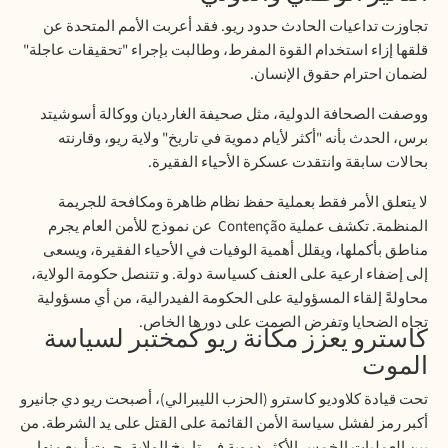
تجاوزت تداعيات الحادث حدود ريو. فقد أعربت الأمم المتحدة عن
قلقها إزاء استخدام القوة المفرط، وطالبت بإجراء "تحقيقات عاجلة"
لضمان احترام حقوق الإنسان
.
ووصفت الصحافة الدولية، مثل صحيفة الغارديان ووكالة أسوشيتد
برس، الحدث بأنه "أكثر لأيام دموية في تاريخ" ولاية ريو، وقارنته
بحالات سابقة وانتقدت عسكرة الأحياء الفقيرة
.
لا يتعلق الأمر فقط بعملية حفظ نظام ظاهرة ومكافحة للجريمة
المنظمة. تكشف عملية
Contenção
عن نموذج للأمن العام يجرم
مناطق بأكملها، ويقلل أهمية الوفيات في الأحياء الفقيرة، ويسعى
إلى إضفاء ارعية على العنف كسياسة دولة. و تتنصل حكومة الولاية،
محاولةً إلقاء المسؤولية على الحكومة الفيدرالية، من أي مسؤولية
تجاه الضحايا وتفرض الصمت على دورها الخاص
.
كاسترو يعزز مكانة ريو كمختبر لسياسة
الموت
تحت قيادة كلاوديو كاسترو (الحزب الليبرالي)، أصبحت ريو دي جانيرو
أكبر رمز لفشل سياسة الأمن القائمة على القتل على يد الشرطة. من
بين العمليات الخمس الأكثر دموية في تاريخ الولاية، جرت أربع منها