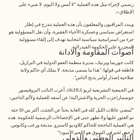
رسمي لإجراء مثل هذه العملية "لا أمس ولا اليوم. لا شيء على
الإطلاق
».
ويندد المراقبون والمعلقون بأن هذه العملية تندرج في إطار
استعراض سياسي وعسكرة الأحياء الفقيرة، وأن نقل المسؤولية هو
جزء من استراتيجية سياسية انتخابية تهدف إلى إلقاء مسؤولية
المجزرة على الحكومة الفيدرالية
.
أصوات المقاومة والادانة
كانت جوريما ويرنيك، مديرة منظمة العفو الدولية في البرازيل،
قاطعة في قولها: "هذا ما يسمى مذبحة. لا يملك أي حاكم ولاية
صلاحية إصدار أوامر بذبح الناس
".
في الجمعية التشريعية لريو
(ALERJ)
، أعرب النائب البروفيسور
جوسمار(حزب الحرية والاشتراكية) عن أسفه للعملية ولألم الناجين
:
"
تُمضي عائلات الليل كله في الغابة بحثاً عن الجثث، أكثر من 50 جثة
تم العثور عليها ولا تظهر حتى في الإحصاءات الرسمية للحكومة. هذه
هي العملية الناجحة للحاكم كلاوديو كاسترو. مذبحة ورعب وكابوس.
أرخص لحم في السوق هو اللحم الأسود
!"
التأثير الوطني والدولي