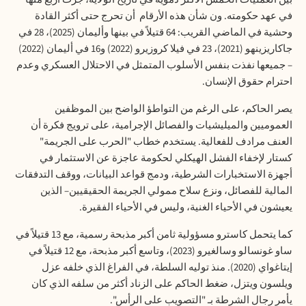
في عهد حكومته. ون شأن هذه الأرقام أن تحرج حتى أكثر القادة
وحشية في الماضي القريب: 64 قتيلاً في بينها وأليمان (2025)، 28 في
جاكاريزينهو (2021)، 23 في فيلا كروزيرو (2022) و16 في أليمان (2022)
– جميعها نفذت بنفس الأسلوب المتمثل في الاحتلال العسكري وعدم
احترام حقوق الإنسان
.
يصر الحاكم، على الرغم من التواطؤ الواضح بين الموظفين
العموميين والميليشيات والفصائل الإجرامية، على ترويج فكرة أن
العنف مرادف للفعالية. يستخدم خطاب "الحرب على الجريمة"
كستار لإخفاء الفشل الهيكلي لحكومة عاجزة عن الاستثمار في
أجهزة الاستخبارات الشرطية، ودمج قواعد البيانات، ووقف التدفقات
المالية للفصائل، ونزع سلاح ممولي الجريمة الحقيقيين– الذين
يعيشون في الأحياء الغنية، وليس في الأحياء الفقيرة
.
كما يتحمل كاسترو مسؤولية ثامن أكبر مذبحة رسمية، مع 13 قتيلاً في
ساو غونسالو وسالغيرو (2023)، وتاسع أكبر مذبحة، مع 12 قتيلاً في
إيتاغواي (2020). منذ توليه السلطة، في الفراغ الذي خلفه عزل
ويلسون ويتزل، ضغط الحاكم على الزناد أكثر من سلفه الذي كان
يأمر رجال الشرطة بـ "التصويب على الرأس
".