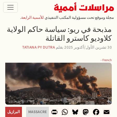
تجاوز إلى المحتوى الرئيسي
مجلة وموقع تحت مسؤولية المكتب التنفيذي
للأممية الرابعة
.
مذبحة في ريو: سياسة حاكم الولاية
كلاوديو كاسترو القاتلة
30 تشرين الأول/أكتوبر 2025
بقلم
TATIANA PY DUTRA
French
WhatsApp
Print
Bluesky
Mastodon
Facebook
Email
MASSACRE
البرازيل