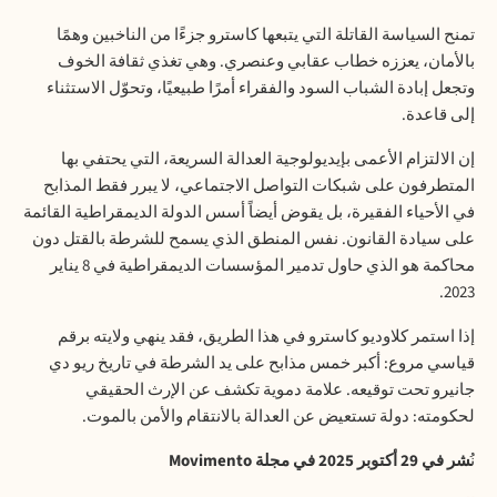
تمنح السياسة القاتلة التي يتبعها كاسترو جزءًا من الناخبين وهمًا
بالأمان، يعززه خطاب عقابي وعنصري. وهي تغذي ثقافة الخوف
وتجعل إبادة الشباب السود والفقراء أمرًا طبيعيًا، وتحوّل الاستثناء
إلى قاعدة
.
إن الالتزام الأعمى بإيديولوجية العدالة السريعة، التي يحتفي بها
المتطرفون على شبكات التواصل الاجتماعي، لا يبرر فقط المذابح
في الأحياء الفقيرة، بل يقوض أيضاً أسس الدولة الديمقراطية القائمة
على سيادة القانون. نفس المنطق الذي يسمح للشرطة بالقتل دون
محاكمة هو الذي حاول تدمير المؤسسات الديمقراطية في 8 يناير
.
2023
إذا استمر كلاوديو كاسترو في هذا الطريق، فقد ينهي ولايته برقم
قياسي مروع: أكبر خمس مذابح على يد الشرطة في تاريخ ريو دي
جانيرو تحت توقيعه. علامة دموية تكشف عن الإرث الحقيقي
لحكومته: دولة تستعيض عن العدالة بالانتقام والأمن بالموت
.
نُ
شر في 29 أكتوبر 2025 في مجلة
Movimento