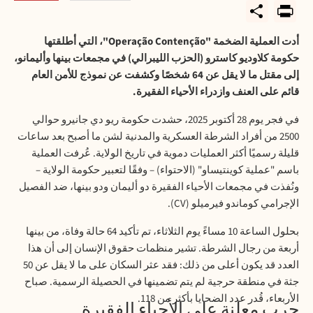
PrintFriendly
Share
أدت العملية الضخمة
"Operação Contenção"
، التي أطلقتها
حكومة كلاوديو كاسترو (الحزب الليبرالي) في مجمعات بينها وأليمانو،
إلى مقتل ما لا يقل عن 64 شخصًا وكشفت عن نموذج للأمن العام
قائم على العنف وازدراء الأحياء الفقيرة
.
في فجر يوم 28 أكتوبر 2025، حشدت حكومة ريو دي جانيرو حوالي
2500 من أفراد الشرطة العسكرية والمدنية لشن ما أصبح بعد ساعات
قليلة رسميًا أكثر العمليات دموية في تاريخ الولاية. عُرفت العملية
باسم "عملية كوينتيساو" (الاحتواء) – وفقًا لتعبير حكومة الولاية –
ونُفذت في مجمعات الأحياء الفقيرة دو أليمان ودو بينها، ضد الفصيل
الإجرامي كوماندو فيرميلو
(CV).
بحلول الساعة 10 مساءً يوم الثلاثاء، تم تأكيد 64 حالة وفاة، من بينها
أربعة من رجال الشرطة. تشير منظمات حقوق الإنسان إلى أن هذا
العدد قد يكون أعلى من ذلك: فقد عثر السكان على ما لا يقل عن 50
جثة في منطقة حرجية لم يتم تضمينها في الحصيلة الرسمية. صباح
الأربعاء، قُدر عدد الضحايا بأكثر من 118
.
حرب معلنة على الأحياء الفقيرة