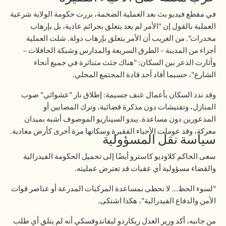
في مقطع فيديو بث بعد العملية الضخمة، بررت حكومة الولاية شرعية
العملية بالقول إن "الأمر لم يعد يتعلق بجرائم عادية، بل بإرهاب
مخدرات". من الغريب أن الأمر يتعلق بإرهاب دولة. شلت العملية
أجزاء من المدينة – الطرق السريعة والمدارس وشبكة الحافلات –
وأثارت الذعر بين السكان: "هناك جثث متناثرة في جميع أنحاء
الشارع"، حسبما أفاد أحد قادة المجتمع المحلي
.
وقد ندد السكان بأعمال عنف جسيمة: إطلاق نار "عشوائي" صوب
المنازل، وتفتيشات دون مذكرة قضائية، وترك المصابين أو
المذعورين دون مساعدة. يبدو السيناريو الموصوف أشبه بميدان
معركة، وقد عوملت الأحياء الفقيرة وسكانها مرة أخرى كأرض معادية
.
سياسة نقل المسؤولية
سعى الحاكم كلاوديو كاسترو أيضًا إلى تحميل الحكومة الفيدرالية
والقضاء مسؤولية أي عقبات قد تعترض عمليته
.
"
لسوء الحظ... لا نحظى بمساعدة المركبات المدرعة أو عناصر قوات
الأمن والدفاع الفيدرالية"، هكذا اشتكى
.
من جانبه، أكد وزير العدل ريكاردو ليفاندوفسكي أنه لم يتلق أي طلب