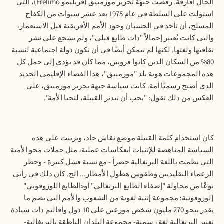
الحال أفارقة. رفضت جبهة تحرير موزمبيق (فريليمو
Frelimo
)، التي
استولت على السلطة في عام 1975 بعد عشر سنوات من الكفاح
المسلح، أن تأخذ في الحسبان وجود الأمم الأفريقية قبل الاستعمار،
والتي كانت تُعتبر إجمالاً "ذات طابع قبلي"، ولم تشجع على نشر
ثقافتها ولغتها. لكنها لم تتمكن أيضًا في أن تكون دولة اجتماعية لنسبة
80% من السكان الذين كانوا قرويين، مما كان قد يؤدي إلى حمل كل
هذه المجموعات هوية بلد "موزمبيق"، هذا الفضاء الإقليمي الجديد
الذي أصبح رسميًا أمة. كانت سياسة جبهة تحرير موزمبيق، على
العكس من ذلك تقول: "يجب أن تندثر القبيلة، لتحيا الأمة".
كان استخدام كلمة القبيلة موضع نقاش حاد، وترتبت على هذه
السياسة المناهضة للإثنيات انعكاسات عملية، مثل حملات محو الأمية
التي نظمت باللغة البرتغالية حصراً - مع نسبة فشل كبيرة - وحظر
الزعماء التقليديين وطقوس هطول الأمطار... الخ. كان ذلك في رأيي
نوعًا من محاولة "إضفاء الطابع البرتغالي" أو«الطابع اللوزوفوني"
[لوزوفونية: مجموعة إثنية لغوية من الشعوب والأمم التي تضم ما
يقدر بنحو 270 مليون شخص موزعين على 10 دول وأقاليم ذات سيادة
تعتبر البرتغالية لغة رسمية- مجموعة البلدان الناطقة بالبرتغالية-