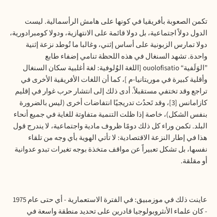
تكمن الصعوبة بأفريقيا في كونها على هامش الرأسمالية. ليست
الدول دولاً اجتماعية، بل دولا قائمة على الانتهازية، ودولا كومبرادورية،
دولا تمارس الزبونية على أساس إثني، وغالبا ما تُوطد نزعة إثنية
واحدة. تشهد السنغال في هذه اللحظة تنامي إضفاء طابع
”الوَلَفية“
ouolofisatio
[اللغة الوُلوفية: لغة أغلبية سكان السنغال
وأقلية كبيرة في موريتانيا-م ]، كما أن اللغات الأفريقية الأخرى في
تراجع وقد تختفي مستقبلاً. أدى ذلك إلى انتشار حرب غوار في إقليم
كازامانس [3]، وقد تَحدُث تدريجيًا انتفاضات أخرى (ليس بالضرورة
بنفس الشكل)، خاصة إذا ظلت التنمية متفاوتة للغاية في جميع أنحاء
البلد. تكمن وراء كل ذلك دومًا ظروف مادية واجتماعية، لا يندرج قول
هذا في إطار النزعة الاقتصادية: لا تأتي الهوية بأي وجه من تلقاء
نفسها، بل تشكل تعبيراً عن مواقف متخذة بوجه تغيرات تبدو عدوانية
أو مقلقة.
عاينت ذلك في موزمبيق: في الفترة الاستعمارية - أي حتى عام 1975
- كان علماء الأنثروبولوجيا قادرين على تحديد منطقة واسعة في