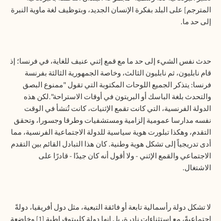
المترجم] على البلد بفكرة الإنسان الجديد، وبتوظيف لغة ماوية النبرة
إلى حد ما.
حدث نفس الشيء إلى حد ما مع قمع إثني عنيف للغاية، في فرنسا؛ إذ
قام نابليون، ثم نابليون الثالث، وخاصة الجمهورية الثالثة بفرنسة
فرنسا: يتذكر الجميع اللوحات المكتوبة التي تقول "ممنوع البصق
والتحدث بلغة الباسك أو البريتون في أوقات الاستراحة".لكن هذه
الدولة الفرنسية، التي كانت تقمع الإثنيات، كانت تُنشأ في الوقت
نفسه مدارسا عمومية إلزامية ومستشفيات وطرقا وجسورا، وتحقق
التقدم، وهكذا تبلورت هوية سياسية للدولة الاجتماعية الفرنسية، مما
أدى تدريجياً إلى تشكل هوية وطنية. كان هذا التبادل القائم بين التقدم
الاجتماعي والقمع الإثني - ولا أقول أنه كان جيدًا - قادرًا على
الاشتغال.
لا تشكل دولة رأسمالية تابعة أو فائقة التبعية، مثل دول أفريقيا، دولةً
اجتماعيةً، مع استثناءات نادرة، بل إنها دولة كليبتوقراطية [1] وخاضعة