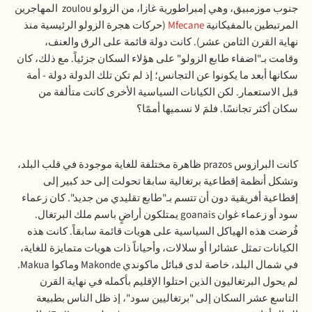
جنوب موزمبيق، وهي إمبراطورية غازا، من الزولو
zoulou
المهاجرين
المرتبطين بالمفيكانية
Mfecane
(حركات هجرة الزولو الرئيسية منذ
نهاية القرن الثامن عشر). كانت دولة قائمة على الرق والعنف،
وقامت بـ"اضفاء طابع الزولو" على هؤلاء السكان جزئياً. مع ذلك، كان
سكانها أبعد ما يكونوا عن التجانس؛ إذ لم تكن تلك الدولة دولة - أمة
قبل الاستعمار. لكن الكيانات السياسية الأخرى كانت متألفة من
سكان أكثر تجانسًا. فلمَ لا نسميها أممًا؟
كانت البرازوس
prazos
ظاهرة مختلفة للغاية موجودة في قلب البلد،
وتشكل أنظمة إقطاعية برتغالية سابقا تحولت إلى حد كبير إلى
إقطاعية أفريقية دون أن تتسم بـ"طابع تقليدي من جديد". كان زعماء
سود أو زعماء غوان
goanais
يمتلكون أراضٍ باسم ملك البرتغال.
فُرضت هذه الهياكل السياسية على هويات قائمة سابقاً. كانت هذه
الكيانات تمثل عشائرا أو سلالات، وأحياناً ذات هويات متمايزة للغاية،
في شمال البلد، خاصة لدى قبائل ماكوندي
Makonde
وماكوا
Makua
.
لم يحول البرتغاليون الذين احتلوا الإقليم بأكمله في نهاية القرن
التاسع عشر السكان إلى "برتغاليين سود"، إذ ظل الناس بطبيعة