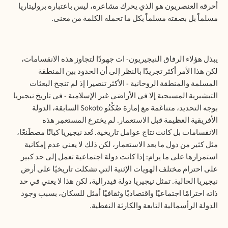
أحرقه العنصريون هو الذي يحرك مشاعره، ليس باعتباره بروليتاريا
مسلماً بل بصفته مسلماً بكل ما تحمله الكلمة من معنى.
يبذل هؤلاء الرفاق النيجيريون- ات جهودًا لتجاوز هذه الانقسامات،
لكن هذا الأمر أكثر تجريدًا بالنظر إلى أن الحدود بين المنطقة
المسلمة والمنطقة الروحانية - الأكثر تنصيرا إذ لم تنجح البعثات
التبشيرية المسيحية إلا في الأراضي غير الإسلامية - في تاريخ نيجيريا
بوجه التحديد، متناغمة مع إمارة صُكُتُو
Sokoto
السابقة، الدولة
الأفريقية العظيمة قبل الاستعمار. لم يخترع المستعمِر هذه
الانقسامات بل كانت نتاج عوامل تاريخية. تُعد نيجيريا كيانًا مصطَنعًا،
مثل كثير من دول ما بعد الاستعمار، لكن ذلك لا يعني عدم إمكانية
استمرارها على ما يرام: إذا كانت دولة اجتماعية تعمل إلى حد كبير
على احترام مختلف الهويات الإثنية التي تشكلت تاريخيًا على أرض
نيجيريا الحالية. تمثل نيجيريا دولة فيدرالية، لكن هذا لا يعني في حد
ذاته احترامًا اجتماعيًا واقتصاديًا وثقافيًا أمثل للسكان، بسبب وجود
الدولة الرأسمالية التابعة والكارثة النفطية.