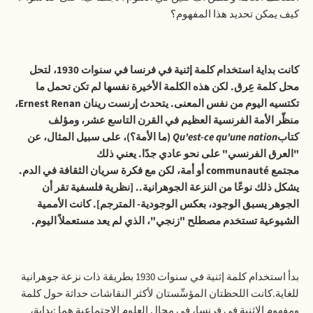
كيف يمكن تحديد هذا المفهوم؟
كانت بداية استخدام كلمة إثنية في فرنسا في سنوات 1930، لتحل
محل كلمة عِرق. لكن هذه الكلمة الأخيرة نفسها لم تكن تحمل ما
تكتسيه اليوم من نفس المعنى. يتحدث إرنست رينان
Ernest Renan
،
منظّر الأمة الفرنسية العظيم في القرن التاسع عشر، ومؤلف
كتاب
Qu'est-ce qu'une nation
(ما الأمة؟)، على سبيل المثال، عن
"العرق الفرنسي" على نحو عادي جدًا. يعني ذلك
مجتمع
communauté
أو أمة، لكن مع فكرة سريان الثقافة في الدم.
يشكل ذلك نوعًا من النزعة الجوهرانية.. [نظرية فلسفية تقر أن
الجوهر يسبق الوجود، بعكس الوجودية- المترجم]. كانت الأممية
الشيوعية تستخدم مصطلح "زنجي"، الذي لم يعد مستعملاً اليوم.
بدأ استخدام كلمة إثنية في سنوات 1930 بطريقة ذات نزعة جوهرانية
للغاية.كانت اللحظتان المؤسِّستان لأكثر النقاشات حداثة حول كلمة
ومفهوم الإثنية في فرنسا، في مجال العلوم الاجتماعية هما :بداية،