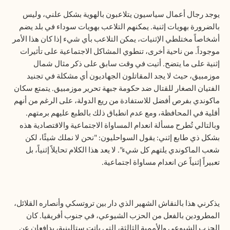
يوجد رجال أعمال سياسيون يتلاعبون بالهوية بشكل علني، وليس
بالضرورة بهويات إثنية. يمكنهم التلاعب بهويات سوداء في بلد يضم
أشخاصاً مختلطي الإثنيات، يمكن التلاعب بأي شيء إذا كان هذا الأمر
موجوداً. من ناحية أخرى، تنطوي المشاكل الاجتماعية على تأثيرات
إثنية على ما يتضح. أتيت في وقت سابق على ذكر مثال شمال
موزمبيق، حيث لا يجد المقاتلون الجهاديون أي مشكلة في تجنيد
الفتيان الصغار للقتال ضد حكومة جبهة تحرير موزمبيق. يتمتع سكان
ماكوندي بفرص أفضل للاستفادة من ريع الدولة، على الرغم من أنهم
أقلية في المحافظة، ومع عدم انطباق ذلك بالطبع عليهم برمتهم.
وبالتالي تُطرح مسألة انعدام المساواة الاجتماعية والاقتصادية هذه
بشكل ذي طابع إثني: يقول السواحليون: "نحن لا نملك شيئًا، لكن
شعب الماكوندي يلتهم كل شيء". لا يعد هذا الكلام تحايلاً إثنياً، بل
تعبيراً إثنياً عن انعدام مساواة اجتماعية.
يذكرني هذا بالنقاش الشهير الذي دار بين تروتسكي وأنصاره القلائل،
المطرودين بالفعل من الحزب الشيوعي، في جنوب أفريقيا. كان
الحزب الشيوعي والأممية الثالثة، التي باتت ستالينية، يدافعان عن