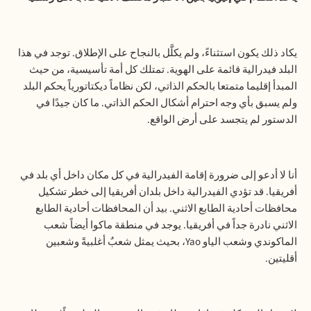
يكاد ذلك يكون استثناءً، ولم يكلَّل بالنجاح على الإطلاق. توجد في هذا
البلد فيدرالية قائمة على الهوية. تمتلك كل أمة تأسيسية، من حيث
المبدأ إقليما متمتعا بالحكم الذاتي، لكن نظاماً ديكتاتورياً يحكم البلد
ولم يسبق بأي وجه احترام أشكال الحكم الذاتي. ما كان جيدًا في
الدستور لم يتجسد على أرض الواقع.
أنا لا أدعو إلى ضرورة إقامة الفيدرالية في كل مكان داخل أي بلد في
أفريقيا. قد تؤدي الفيدرالية داخل بلدان أفريقيا إلى خطر تشكيل
محافظات أحادية الطابع الاثني. بيد أن المحافظات أحادية الطابع
الاثني نادرة جداً في أفريقيا. يوجد في منطقة ماكوا أيضاً شعب
الماكوندي وشعب الياو
Yao
، بحيث يمثل شعبٌ أغلبيةً وشعبين
أقليتين.