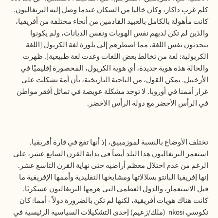
كلم غرب داكار، وكان خاليا من السكان عندما وصل إليه البرتغاليون.
كانت مأهولة بالكامل بالعبيد القادمين من أنحاء مختلفة من أفريقيا،
والذين لم تكن لديهم نفس الهويات ونفس الديانات، ولم يكونوا
يتحدثون نفس اللغة، مما اضطرهم إلى بلورة لغة الكريول [اللغة
الكريولية: لغة من تخالط بعض اللغات وغدت لغة طبيعية]. ظهرت
والحالة هذه هوية جديدة، أي هوية الكريول، المحصورة إقليميًا في
الأرخبيل. يمكن القول، من الناحية التاريخية، بأن أمة تشكلت على
غرار أممنا في أوروبا. ﻻ توجد مشكلة عويصة في تماثل أفقر مواطن
في الرأس اﻷخضر مع دولة الرأس اﻷخضر
.
تختلف الأوضاع بالنسبة لموزمبيق، إذ أنها تقع في قارة أفريقيا.
استعمر البرتغاليون هذا البلد أيضاً في بداية القرن السابع عشر، على
الرغم من عدم احتلال معظم أراضيه حتى نهاية القرن التاسع عشر.
إنها إفريقيا البانتو بسلالاتها ومشايخها التقليدية وأممها الإفريقية ما
قبل الاستعمار، والدول العظمى التي هزمها البرتغاليون عسكريًا.
كانت هناك هويات أفريقية، لكنها لم تكن بالضرورة دولاً - أمما: كان
نكوسي
nkosi
(ملك/زعيم) إحدى التشكيلات السياسية الرئيسية في