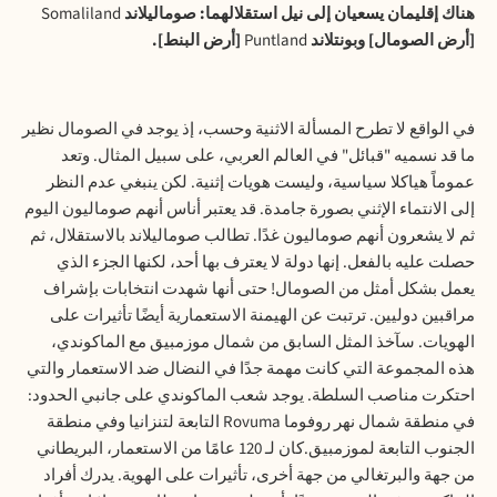
هناك إقليمان يسعيان إلى نيل استقلالهما: صوماليلاند
Somaliland
[أرض الصومال] وبونتلاند
Puntland
[أرض البنط].
في الواقع لا تطرح المسألة الاثنية وحسب، إذ يوجد في الصومال نظير
ما قد نسميه "قبائل" في العالم العربي، على سبيل المثال. وتعد
عموماً هياكلا سياسية، وليست هويات إثنية. لكن ينبغي عدم النظر
إلى الانتماء الإثني بصورة جامدة. قد يعتبر أناس أنهم صوماليون اليوم
ثم لا يشعرون أنهم صوماليون غدًا. تطالب صوماليلاند بالاستقلال، ثم
حصلت عليه بالفعل. إنها دولة لا يعترف بها أحد، لكنها الجزء الذي
يعمل بشكل أمثل من الصومال! حتى أنها شهدت انتخابات بإشراف
مراقبين دوليين. ترتبت عن الهيمنة الاستعمارية أيضًا تأثيرات على
الهويات. سآخذ المثل السابق من شمال موزمبيق مع الماكوندي،
هذه المجموعة التي كانت مهمة جدًا في النضال ضد الاستعمار والتي
احتكرت مناصب السلطة. يوجد شعب الماكوندي على جانبي الحدود:
في منطقة شمال نهر روفوما
Rovuma
التابعة لتنزانيا وفي منطقة
الجنوب التابعة لموزمبيق.كان لـ 120 عامًا من الاستعمار، البريطاني
من جهة والبرتغالي من جهة أخرى، تأثيرات على الهوية. يدرك أفراد