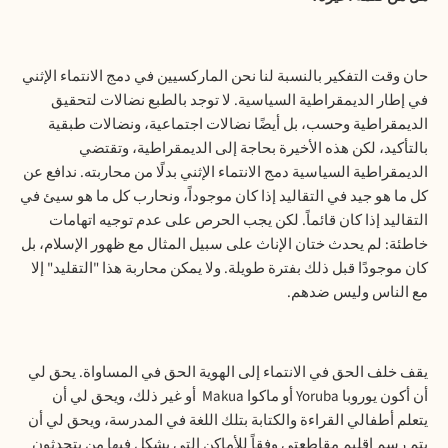
حان وقت التفكير بالنسبة لنا نحن الماركسيين في دمج الانتماء الإثني
في إطار الديمقراطية السياسية. لا توجد بالطبع نضالات لتحقيق
الديمقراطية وحسب، بل أيضًا نضالات اجتماعية، ونضالات طبقية
بالتأكيد، لكن هذه الأخيرة بحاجة إلى الديمقراطية، وتقتضي
الديمقراطية السياسية دمج الانتماء الإثني بدلًا من محاربته. ندافع عن
كل ما هو جيد في التقاليد إذا كان موجوداً، ونحارب كل ما هو سيئ في
التقاليد إذا كان قائماً. لكن يجب الحرص على عدم توجيه اتهامات
خاطئة: لم يحدث ختان الإناث على سبيل المثال مع ظهور الإسلام، بل
كان موجودًا قبل ذلك بفترة طويلة. ولا يمكن محاربة هذا "التقليد" إلا
مع الناس وليس ضدهم.
يقف خلف الحق في الانتماء إلى الهوية الحق في المساواة. يحق لي
أن أكون يوروبا
Yoruba
أو ماكوا
Makua
أو غير ذلك، ويحق لي أن
يتعلم أطفالي القراءة والكتابة بتلك اللغة في المدرسة، ويحق لي أن
يتم رسم إقليم مقاطعتي وفقاً للأماكن التي يشكل فيها من يتحدثون