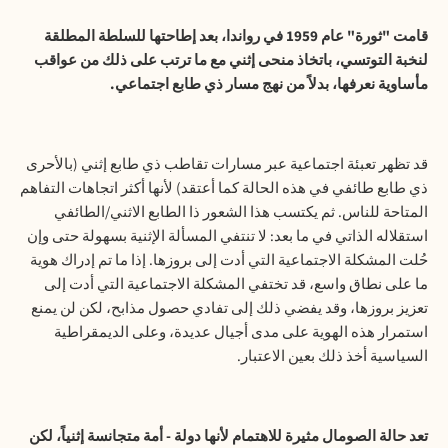
قامت "ثورة" عام 1959 في رواندا، بعد إطاحتها للسلطة المطلقة
لنخبة التوتسي، باتخاذ منحى إثني مع ما ترتب على ذلك من عواقب
مأساوية نعرفها، بدلاً من نهج مسار ذي طابع اجتماعي.
قد تظهر تعبئة اجتماعية عبر مسارات تقاطب ذي طابع إثني (بالأحرى
ذي طابع طائفي في هذه الحالة كما أعتقد) لأنها أكثر اتجاهات التفاهم
المتاحة للناس. ثم يكتسب هذا الشعور ذا الطابع الاثني/الطائفي
استقلاله الذاتي في ما بعد: لا تنتفي المسألة الإثنية بسهولة حتى وإن
حُلت المشكلة الاجتماعية التي أدت إلى بروزها. إذا ما تم إدراك هوية
ما على نطاق واسع، قد تختفي المشكلة الاجتماعية التي أدت إلى
تعزيز بروزها، وقد يفضي ذلك إلى تفادي حصول مذابح، لكن لن يمنع
استمرار هذه الهوية على مدى أجيال عديدة، وعلى الديمقراطية
السياسية أخذ ذلك بعين الاعتبار.
تعد حالة الصومال مثيرة للاهتمام لأنها دولة - أمة متجانسة إثنياً، لكن