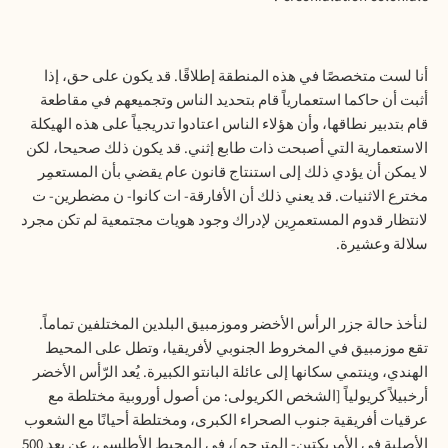
أنا لست متخصصًا في هذه المنطقة إطلاقًا. قد يكون على حق، إذا
أثبت أن حاكما استعمارياً قام بتحديد الناس وتجميعهم في مقاطعة
قام بتدبير نطاقها، وأن هؤلاء الناس اعتادوا تدريجياً على هذه الهيكلة
الاستعمارية التي أصبحت ذات طابع إثني. قد يكون ذلك صحيحا، لكن
لا يمكن أن يؤدي ذلك إلى استنتاج قانون عام يقضي بأن المستعمِر
مخترع الاثنيات. قد يعني ذلك أن الأفارقة- ات كانوا- ن مضطرين- ت
لانتظار قدوم المستعمرِين لإدراك وجود هويات مجتمعية لم تكن مجرد
سلالة وعشيرة.
لنأخذ حالة جزر الرأس الأخضر وموزمبيق البلدين المختلفين تماماً.
تقع موزمبيق في المخروط الجنوبي لأفريقيا، وتطل على المحيط
الهندي، وينتمي سكانها إلى عائلة البانتو الكبيرة. يُعد الرّأس الأخضر
أرخبيلاً كريولياً [الشخص الكريولى: من أصول أوروبية مختلطة مع
عرقيات أفريقية جنوب الصحراء الكبرى، ومختلطة أحيانًا مع الشعوب
الأصلية في الأمريكتين- المترجم]، في المحيط الأطلسي، عن بعد 500