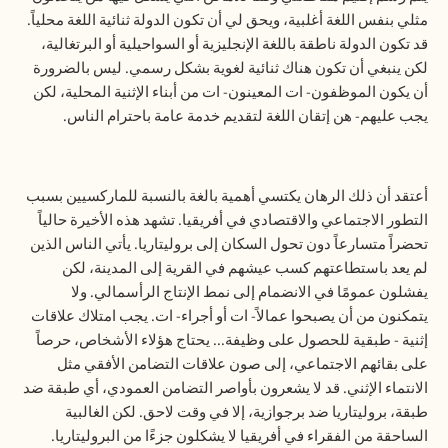
مثلي بنفس اللغة أغلبية، ويحق لي أن تكون الدولة ثنائية اللغة محلياً.
قد تكون الدولة ناطقة باللغة الإنجليزية أو السواحيلية أو البرتغالية،
لكن ينبغي أن تكون هناك ثنائية لغوية بشكل رسمي. ليس بالضرورة
أن يكون الموظفون- ات المعينون- ات من أبناء الإثنية المحلية، لكن
يجب عليهم- هن إتقان اللغة لتقديم خدمة عامة باحترام الناس.
أعتقد أن ذلك الرهان يكتسي أهمية بالغة بالنسبة للماركسيين بسبب
التطور الاجتماعي والاقتصادي في أفريقيا. تشهد هذه الأخيرة حالياً
تحضراً متسارعاً دون تحول السكان إلى بروليتاريا. يأتي الناس الذين
لم يعد باستطاعتهم كسب عيشهم في القرية إلى المدينة، لكن
يفشلون عمومًا في الانضمام إلى نمط الإنتاج الرأسمالي. ولا
يتمكنون من أن يصبحوا عمالاً- ات أو أجراء- ات. يجب امتلاك علاقات
إثنية - طبقية للحصول على وظيفة... يحتاج هؤلاء الأشخاص، حرصاً
على بقائهم الاجتماعي، إلى صون علاقات التضامن الأفقي مثل
الانتماء الإثني. قد لا يشعرون بأواصر التضامن العمودي، أي طبقة ضد
طبقة، بروليتاريا ضد برجوازية، إلا في وقت لاحق. لكن الغالبية
الساحقة من الفقراء في أفريقيا لا يشكلون جزءًا من البروليتاريا.