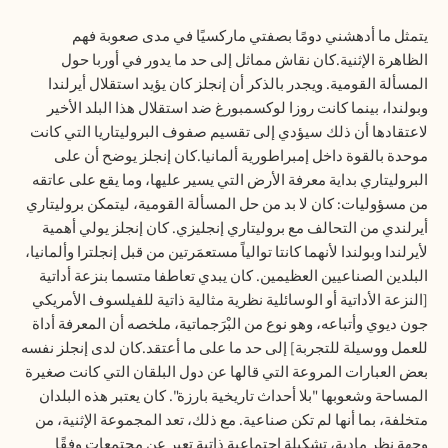
يتمثل ما أدهشني دومًا بصفتي ماركسيًا في مدى صعوبة فهم
الظاهرة الإثنية.كان نقاش مماثل إلى حد ما يدور في أوربا حول
المسألة القومية. ويجدر بالذكر أن إنجلز كان يؤيد استقلال أيرلندا
وبولندا، بينما كانت روزا لوكسمبورغ ضد استقلال هذا البلد الأخير
لاعتقادها أن ذلك سيؤدي إلى تقسيم صفوف البروليتاريا التي كانت
موحدة بالقوة داخل إمبراطورية ألمانيا.كان إنجلز يوضح أن على
البروليتاري بداية معرفة الأرض التي يسير عليها، وما يقع على عاتقه
من مسؤوليات: كان لا بد من حل المسألة القومية، ليتمكن بروليتاري
أيرلندي من التحالف مع بروليتاري إنجليزي. كان إنجلز يولي أهمية
لأيرلندا وبولندا لأنهما كانتا توالياً مستعمَرتين من قبل إنجلترا وألمانيا،
البلدين الصناعيين العظيمين. كان يبدي تعاطفا متسما بنزعة أداتية
[النزعة الأداتية أو الوسائلية نظرية مثالية ذاتية للفيلسوف الأمريكي
جون ديوي وأتباعه، وهو نوع من البْرَجماتية، ملخصه أن المعرفة أداة
للعمل ووسيلة للتجربة] إلى حد ما على ما أعتقد.كان لدى إنجلز نفسه
بعض العبارات المروعة التي قالها عن دول البلقان التي كانت صغيرة
المساحة وشعوبها "بلا أحداث تاريخية بارزة". كان يعتبر هذه البلدان
متخلفة، بما أنها لم تكن صناعية. مع ذلك، تعد المجموعة الإثنية، من
وجهة نظر مادية، تشكيلة اجتماعية ذاتية تعبر عن مجتمعات وفقًا