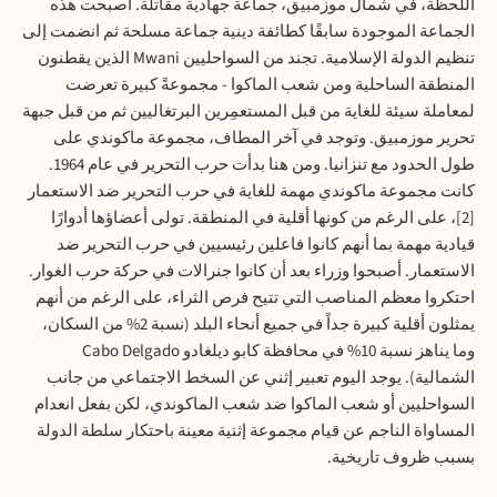
اللحظة، في شمال موزمبيق، جماعة جهادية مقاتلة. أصبحت هذه
الجماعة الموجودة سابقًا كطائفة دينية جماعة مسلحة ثم انضمت إلى
تنظيم الدولة الإسلامية. تجند من السواحليين
Mwani
الذين يقطنون
المنطقة الساحلية ومن شعب الماكوا - مجموعةً كبيرة تعرضت
لمعاملة سيئة للغاية من قبل المستعمِرين البرتغاليين ثم من قبل جبهة
تحرير موزمبيق. وتوجد في آخر المطاف، مجموعة ماكوندي على
طول الحدود مع تنزانيا. ومن هنا بدأت حرب التحرير في عام 1964.
كانت مجموعة ماكوندي مهمة للغاية في حرب التحرير ضد الاستعمار
[2]، على الرغم من كونها أقلية في المنطقة. تولى أعضاؤها أدوارًا
قيادية مهمة بما أنهم كانوا فاعلين رئيسيين في حرب التحرير ضد
الاستعمار. أصبحوا وزراء بعد أن كانوا جنرالات في حركة حرب الغوار.
احتكروا معظم المناصب التي تتيح فرص الثراء، على الرغم من أنهم
يمثلون أقلية كبيرة جداً في جميع أنحاء البلد (نسبة 2% من السكان،
وما يناهز نسبة 10% في محافظة كابو ديلغادو
Cabo Delgado
الشمالية). يوجد اليوم تعبير إثني عن السخط الاجتماعي من جانب
السواحليين أو شعب الماكوا ضد شعب الماكوندي، لكن بفعل انعدام
المساواة الناجم عن قيام مجموعة إثنية معينة باحتكار سلطة الدولة
بسبب ظروف تاريخية.