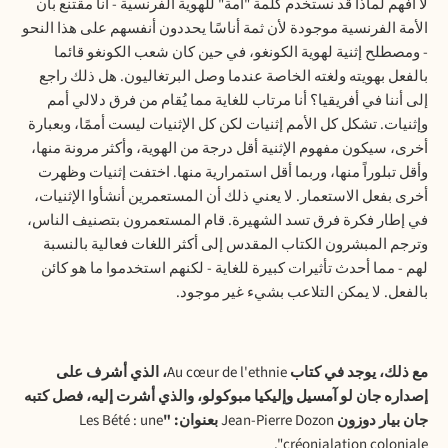
لا أفهم لماذا قد نستخدم كلمة "أمة" للهوية الفرنسية - أنا مقتنع بأن
الأمة الفرنسية موجودة لأن ثمة أناسًا يحددون أنفسهم على هذا النحو
- ومصطلح إثنية لهوية الكونغو، في حين كان شعب الكونغو قائما
بالفعل بهويته ولغته الخاصة عندما وصل البرتغاليون. هل ذلك راجع
إلى أننا في أفريقيا؟ أنا مرتاب للغاية مما يُقام من فرق دلالي أمم
وإثنيات. تشكل كل الأمم إثنيات لكن كل الإثنيات ليست أممًا، وبعبارة
أخرى، سيكون مفهوم الإثنية أقل درجة من الهوية، وأكثر مرونة منها،
وأقل تبلوراً منها، وربما أقل استمرارية منها. اختفت إثنيات وظهرت
أخرى بفعل الاستعمار. لا يعني ذلك أن المستعمرين أنشأوا الإثنيات،
في إطار فكرة فرق تسد الشهيرة. قام المستعمرون بتصنيف الناس،
وترجم المبشرون الكتاب المقدس إلى أكثر اللغات فعالية بالنسبة
لهم - مما أحدث تأثيرات كبيرة للغاية - لكنهم استخدموا ما هو كائن
بالفعل. لا يمكن التلاعب بشيء غير موجود.
مع ذلك، يوجد في كتاب
Au cœur de l'ethnie
، الذي أشرف على
إصداره جان لو آمسيل وإليكيا مبوكولو، والذي أشرت إليه، فصل كتبه
جان بيار دوزون
Jean-Pierre Dozon
بعنوان: "
Les Bété : une
créonialation coloniale".