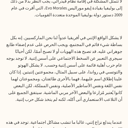
لا تتمثل المشكلة في إقامة نظام فيدرالي، يجب النظر بدلًا من ذلك
إلى بوليفيا بقيادة إيفو موراليس
Evo Morales
، التي أقرت في عام
2009 دستور دولة بوليفيا الموحدة متعددة القوميات.
لا يشكل الواقع الإثني في أفريقيا عدواً لنا نحن الماركسيين. إنه بكل
بساطة شيء قائم في المجتمع، ويجب الحرص على عدم إضفاء طابع
جوهراني عليه. قد تصبح هذه الهويات أو لا تصبح أممًا، لكن أحيانًا
سيجري التعبير عن السخط الاجتماعي على أسس إثنية. لا توجد بوجه
عام حرب أهلية قائمة على أسس إثنية وحسب. لا يشكل الهوتو
والتوتسي في رواندا، على سبيل المثال، مجموعتين إثنيتين. إذا كان
علينا إطلاق اسم عليهما، فهما بالأحرى طائفتان، ومجموعتان لهما
نفس اللغة ونفس الأساطير الأصلية، ونفس المملكة، لكن البعض
كانوا يُعتبر مُزارعا والبعض الآخر مربي الماشية. سيتفق الجميع على
أن التلاعب الاستعماري أتى أكله، لكنه لم يتخذ شكل حرب إثنية.
عندما يندلع نزاع إثني، غالبا ما تنشب مشاكل اجتماعية. توجد في هذه