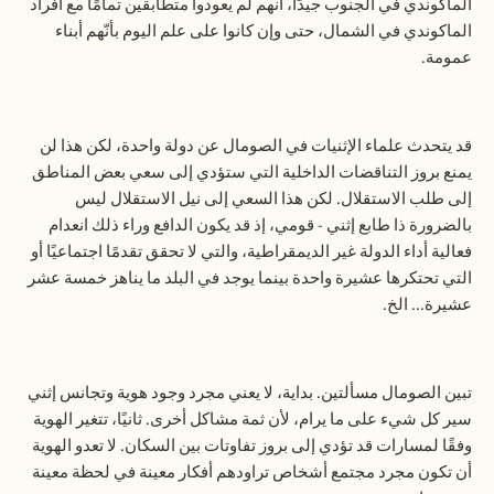
الماكوندي في الجنوب جيدًا، أنهم لم يعودوا متطابقين تمامًا مع أفراد
الماكوندي في الشمال، حتى وإن كانوا على علم اليوم بأنّهم أبناء
عمومة.
قد يتحدث علماء الإثنيات في الصومال عن دولة واحدة، لكن هذا لن
يمنع بروز التناقضات الداخلية التي ستؤدي إلى سعي بعض المناطق
إلى طلب الاستقلال. لكن هذا السعي إلى نيل الاستقلال ليس
بالضرورة ذا طابع إثني - قومي، إذ قد يكون الدافع وراء ذلك انعدام
فعالية أداء الدولة غير الديمقراطية، والتي لا تحقق تقدمًا اجتماعيًا أو
التي تحتكرها عشيرة واحدة بينما يوجد في البلد ما يناهز خمسة عشر
عشيرة... الخ.
تبين الصومال مسألتين. بداية، لا يعني مجرد وجود هوية وتجانس إثني
سير كل شيء على ما يرام، لأن ثمة مشاكل أخرى. ثانيًا، تتغير الهوية
وفقًا لمسارات قد تؤدي إلى بروز تفاوتات بين السكان. لا تعدو الهوية
أن تكون مجرد مجتمع أشخاص تراودهم أفكار معينة في لحظة معينة