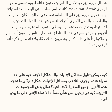
شمال موزمبيق حيث كان الناس يتحدثون عائلة لغوية تسمى ماخوا-
لوموي
makhuwa-lómwè
. كانت السياسات التي اتُبعت، بعد استيلاء
جبهة تحرير موزمبيق على السلطة، تصب في صالح سكان الجنوب
والعاصمة والمدن الكبرى. أدرك الناس شن هذه الدولة التحديثية
الاستبدادية تعديات ضدهم، وسيحظى التمرد المدعوم من جنوب
أفريقيا بنفوذ واسع في هذه المناطق. ثم صار الناس يسمون أنفسهم
بـ ماكوا رداً على ذلك. كانوا يشعرون بذلك حقًا، ولا فائدة من تأكيد أنه
"وعي زائف".
كيف يمكن تناول مشاكل الإثنيات والمشاكل الاجتماعية على حد
سواء عندما يجري التلاعب بمسائل الإثنيات بشكل تام؟ ولِما تحجب
هذه الأخيرة جميع القضايا الاجتماعية؟ تقلل بعض المجموعات
التروتسكية في نيجيريا من شأن مسألة الانتماء الإثني على ما يبدو
لي.