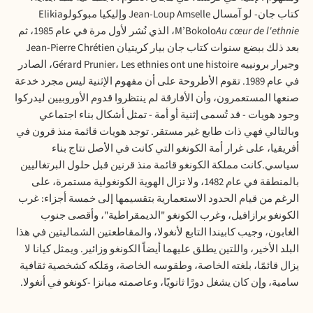
كتاب جان- لو آمسال
Jean-Loup Amselle
وإليكيا مبوكولو
Elikia
Au cœur de l'ethnie
M’Bokolo
، الذي نُشر لأول مرة في عام 1985، ثم
بعد ذلك ببضع سنوات كتاب جان بيار كريتيان
Jean-Pierre Chrétien
وجيرار برونييه
Les ethnies ont une histoire
،
Gérard Prunier
، الصادر
في عام 1989. تقوم الأطروحة على أن مفهوم الإثنية ليس مجرد خدعة
صنعها المستعمرون، وأن الأفارقة لم ينتظروا قدوم الأوروبيين ليدركوا
وجود هويات - قد تُسمى إثنية أو أمة - تمثل أشكال بناء اجتماعي
وبالتالي فهي ذات طابع غير مستقر. توجد هويات قائمة منذ قرون في
أفريقيا، على غرار أمة الكونغو التي كانت في الأصل نتاج بناء
سياسي.كانت مملكة الكونغو قائمة منذ قرنين قبل حلول البرتغاليين
بالمنطقة في عام 1482، ولا تزال الهوية الكونغولية مستمرة، على
الرغم من قيام الحدود الاستعمارية بتقسيمها إلى خمسة أجزاء: غرب
الكونغو برازافيل، وغرب الكونغو "الديمقراطية"، وأقصى جنوب
الغابون، وجيب كابيندا التابع لأنغولا، والمقاطعتين الشماليتين في هذا
البلد الأخير، واللتين يطلق عليهما أيضاً الكونغو وزائير. ويمثل كيانا لا
يزال قائمًا، بلغته الخاصة، وطقوسه الخاصة، ومَلكه كشخصية ثقافية
سامية، وإن كان يشغل دورًا ثانويًا، وعاصمته مبانزا -كونغو في أنغولا.