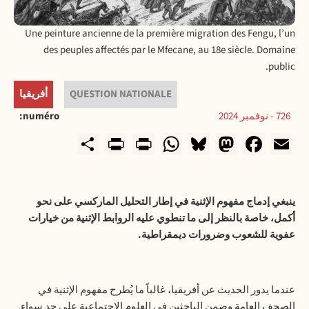
Une peinture ancienne de la première migration des Fengu, l’un
des peuples affectés par le Mfecane, au 18e siècle. Domaine
public.
QUESTION NATIONALE
أفريقيا
726 - نوفمبر 2024
numéro
rintFriendly
Share
WhatsApp
Print
Bluesky
Mastodon
Facebook
Email
ينبغي إدماج مفهوم الإثنية في إطار التحليل الماركسي على نحو
أكمل، خاصة بالنظر إلى ما تنطوي عليه الروابط الإثنية من خيارات
عفوية للشعوب وضرورات ديمقراطية.
عندما يدور الحديث عن أفريقيا، غالباً ما يُطرح مفهوم الإثنية في
الصحف العامة وضمن الباحثين في العلوم الاجتماعية على حد سواء.