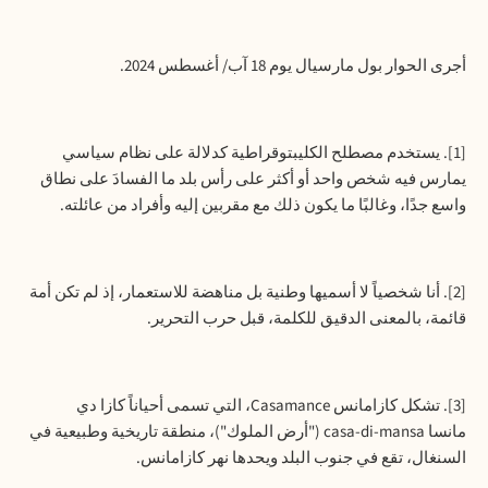
أجرى الحوار بول مارسيال يوم 18 آب/ أغسطس 2024.
[1]. يستخدم مصطلح الكليبتوقراطية كدلالة على نظام سياسي
يمارس فيه شخص واحد أو أكثر على رأس بلد ما الفسادَ على نطاق
واسع جدًا، وغالبًا ما يكون ذلك مع مقربين إليه وأفراد من عائلته.
[2]. أنا شخصياً لا أسميها وطنية بل مناهضة للاستعمار، إذ لم تكن أمة
قائمة، بالمعنى الدقيق للكلمة، قبل حرب التحرير.
[3]. تشكل كازامانس
Casamance
، التي تسمى أحياناً كازا دي
مانسا
casa-di-mansa
("أرض الملوك")، منطقة تاريخية وطبيعية في
السنغال، تقع في جنوب البلد ويحدها نهر كازامانس.