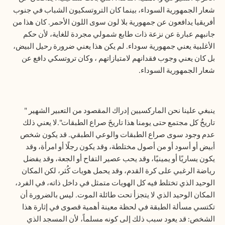
شعار الجمهورية السوداء، بينما كان التروتسكيون الشباب في جنوب
أفريقيا يدافعون عن جمهورية بلا لون سوى اللون الأحمر. كان هذا من
جانبهم عبارة عن نزعة ذات طابع شمولي مجردة للغاية، لأن حكم
الأغلبية يعني جمهورية سوداء. لم يكن هذا يعني ضرورة رحيل البيض،
بل كان يعني وجوب فقدانهم لامتيازاتهم ، وكان تروتسكي دافع عن
شعار الجمهورية السوداء.
ينبغي علينا نحن الماركسيين إدراك المقصود من التعبير الشهير
"
تاريخُ كل مجتمع حتى يومنا هذا تاريخَ صراع الطبقات
".
لا يعني ذلك
عدم وجود سوى صراع الطبقات والوعي الطبقي. قد يكون شخص
أبيض أو أسود أو من أصول مختلطة، وقد يكون رجلًا أو امرأة، وقد
يكون يساريًا أو يمينيًا، وقد يحب عصير التفاح أو الجعة، وقد يفضل
رياضة الرغبي على كرة القدم، وقد يحمل هويات كُثر، لكن المكان
الوحيد الذي تختلط فيه كل الهويات متمثل في داخل ذاته، في الفرد،
المكان الوحيد الذي لا يتجزأ تحت طائلة الموت. ليس بالضرورة أن
تكتسي مسألة الطبقة في لحظة معينة أهمية قصوى في إثارة هذا
الشخص: قد يعود سبب ذلك إلى كونه مسلماً، لأن المسجد الذي