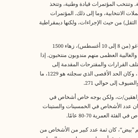
. وتنتخب المؤتمرات قيادة وطنية، وتتخذ
ات الانتخابية، وما إلى ذلك. المؤتمرات
الثقل) من حيث الإجراءات، ولكنها ديمقراطية
شارك في المؤتمر الوطني لعام 2025 في شيكاغو (من 8 إلى 10 أغسطس)، زهاء 1500
البية العظمى منهم مندوبون منتخبون. إذا
لف القرارات والمقترحات المقدمة إلى
المؤتمر، نجده متراوحا عمومًا بين 1100 و 1200، وكان الحد الأقصى الذي سجلته هو 1229، ما
يوف إلى حوالي 271.
مراهقين/ت، ولكن بوجه خاص أشخاص في
 كان عدد الأشخاص في الخمسينات والستينات
ئة العمرية 70-80 عامًا.
هم ”بيض“، كان ثمة عدد كبير من الأشخاص من