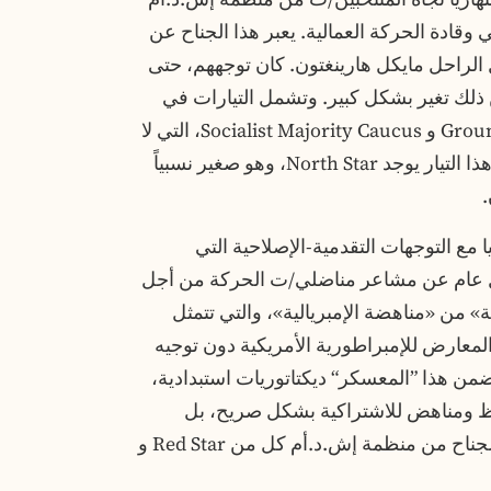
وقادة الحركة العمالية. يعبر هذا الجناح عن
لراحل مايكل هارينغتون. كان توجههم، حتى
لك تغير بشكل كبير. وتشمل التيارات في
منظمة إش.د.أم التي تمثل هذا التوجه Groundwork و Socialist Majority Caucus، التي لا
تزال مهمة إلى حد ما. وعلى الجناح الأيمن من هذا التيار يوجد North Star، وهو صغير نسبياً
.
ا مع التوجهات التقدمية-الإصلاحية التي
شكل عام عن مشاعر مناضلي/ت الحركة من أجل
 من «مناهضة الإمبريالية»، والتي تتمثل
لمعارض للإمبراطورية الأمريكية دون توجيه
د ضمن هذا ”المعسكر“ ديكتاتوريات استبدادية،
فظ ومناهض للاشتراكية بشكل صريح، بل
ومتطرف دينياً في بعض الحالات). يشمل هذا الجناح من منظمة إش.د.أم كل من Red Star و