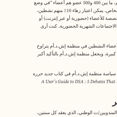
عدد الأعضاء الرسميين عند 700 عضو. من بينهم، ما بين 400 و500 عضو هم أعضاء ”في وضع
سوي“ (دفعوا اشتراكاتهم). ومن بين هؤلاء الأشخاص، يمكن اعتبار زهاء 10٪ منهم نشطين،
صصة للأعضاء (حضورية أو عبر إنترنت) أو
الاجتماعات الشهرية الحضورية، كنت أرى
أعضاء النشطين في منظمة إش.د.أم يتراوح
مثل قوة كبيرة، ويجعل منظمة إش.د.أم بالتأكيد أكبر
م سياسة منظمة إش.د.أم في كتاب جديد حرره
A User’s Guide to DSA : 5 Debates That
ر
 المندوبين/ت الوطني، الذي يعقد كل سنتين،