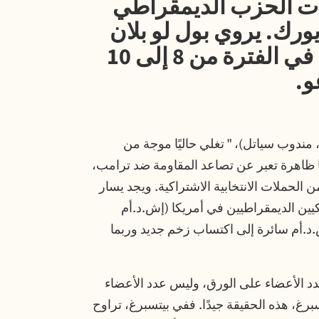
ات الحزب الديمقراطي
يورك. يروي بول لو بلان
تفاصيل المؤتمر الذي عُقد في الفترة من 8 إلى 10
دوب سياتل)، " تغلي حاليًا موجة من
نها ظاهرة تعبر عن تصاعد المقاومة ضد ترامب،
الحملات الانتخابية الاشتراكية. ويجد يسار
كيين الديمقراطيين في أمريكا (إش.د.أم
.د.أم سائرة إلى اكتساب زخم جديد وربما
 أن 100 ألف عضو هو عدد الأعضاء على الورق، وليس عدد الأعضاء
، هذه الحقيقة جيدًا. ففي بيتسبرغ، تراوح