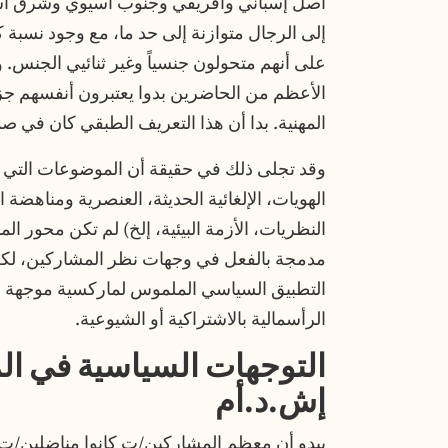
أصل إسباني وأفريقي وجنوب آسيوي وشرق آس
إلى الرجال متوازنة إلى حد ما، مع وجود نسبة
على أنهم متحولون جنسياً وغير ثنائيي الجنس.
الأعظم من الحاضرين بدوا يعتبرون أنفسهم جزء
المهنية. بدا أن هذا التعريف الطبقي
كان في صمي
وقد تجلى ذلك في حقيقة أن الموضوعات التي تت
الهويات، الإلغائية الحديثة، العنصرية ومناهضة
النظريات، الأزمة البيئية، إلخ) لم تكن محور ا
مدمجة بالفعل في وجهات نظر المشاركين، لك
التطبيق السياسي الملموس لماركسية موجهة نح
الرأسمالية بالاشتراكية أو الشيوعية.
التوجهات السياسية في ال
إش.د.أم
يبدو أن معظم المشاركين/ت كانوا مناضلين/ت 