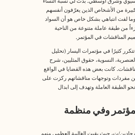
يوي وشرق أوسطي. بدت لي نسبة النساء
 كبيرة من الأشخاص الذين يعرّفون أنفسهم
 وما لفت انتباهي بشكل خاص هو أن السواد
اً من طبقة عاملة متنوعة من الناحية
م المناقشات في المؤتمر.
كرر كثيرًا في مؤتمرات اليسار (تحليل
 العنصرية، النسوية، حقوق المثليين، شرح
لمناقشات. كانت بعض هذه القضايا في الواقع
ن مفردات وتوجهات مناقشاتهم ركزت على
و الطبقة العاملة وتهدف إلى ابدال
مؤتمر وفي منظمة
جادين/ت، حيث بقيت الغالبية العظمى منهم