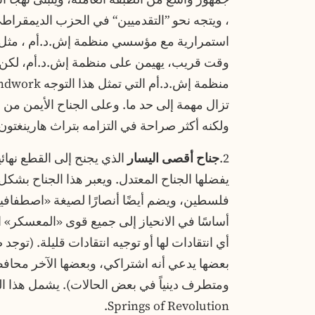
، ويتجه نحو ”التقدميين“ في الحزب الديمقراطي 
استمرارية مع مؤسسي منظمة إش.د.أم ، مثل ا
وقت قريب، يهيمن على منظمة إش.د.أم، لكن ذ
ولكنه أكثر صراحة في التزامه بتراث هارينغتون
2.
جناح أقصى اليسار
الذي يجنح إلى القطع نهائي
يفضلها الجناح المعتدل. ويعبر هذا الجناح ب
فلسطين، ويضم أيضًا أنصارًا لصيغة «اصطفافية»
أساسًا في الانحياز إلى جميع قوى «المعسكر» ا
أي انتقادات لها أو توجيه انتقادات قليلة. (توج
بعضها يدعي أنه اشتراكي، وبعضها الآخر محا
Springs of Revolution.