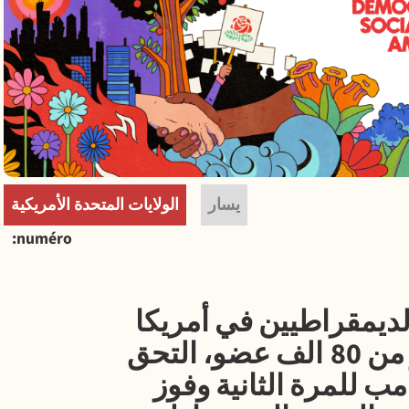
يسار
الولايات المتحدة الأمريكية
numéro
PrintFrie
Shar
لديمقراطيين في أمريكا
(إش.د.أم DSA) اليوم أكثر من 80 الف عضو، التحق
مب للمرة الثانية وفوز