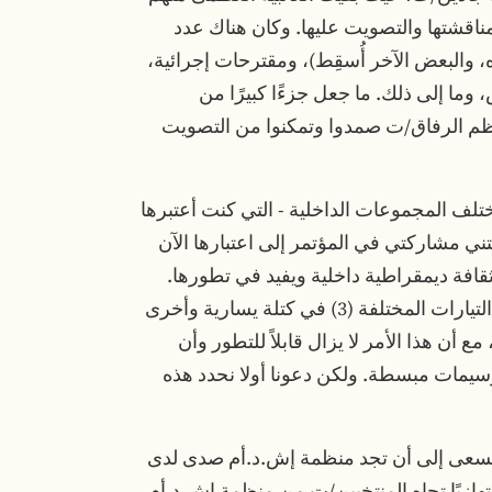
شتها والتصويت عليها. وكان هناك عدد
، والبعض الآخر أُسقِط)، ومقترحات إجرائية،
ما إلى ذلك. ما جعل جزءًا كبيرًا من
عظم الرفاق/ت صمدوا وتمكنوا من التصويت
تلف المجموعات الداخلية - التي كنت أعتبرها
ني مشاركتي في المؤتمر إلى اعتبارها الآن
 ثقافة ديمقراطية داخلية ويفيد في تطورها.
وعلى الرغم من وجود اتجاه في البداية لتجميع التيارات المختلفة (3) في كتلة يسارية وأخرى
ع أن هذا الأمر لا يزال قابلاً للتطور وأن
سيمات مبسطة. ولكن دعونا أولا نحدد هذه
يسعى إلى أن تجد منظمة إش.د.أم صدى لدى
نتهازيًا تجاه المنتخبين/ت من منظمة إش.د.أم