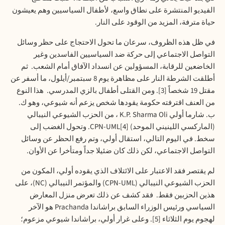
الفيديو
المنتشرة
على
نطاق
واسع،
لأطفال
السياسيين
وهم
يعيشون
حياة
مترفة،
المزيد
من
الوقود
على
النار
.
في
ظل
هذه
الظروف،
سرعان
ما
تحول
الاحتجاج
على
حظر
وسائل
التواصل
الاجتماعي
إلى
حركة
ضد
السياسيين
الفاسدين
وغير
الخاضعين
للرقابة،
المسؤولين
عن
انسداد
الآفاق
أمام
الشعب
.
ثم
أطلقت
الشرطة
النار
على
مظاهرة
يوم
8
سبتمبر
/
أيلول،
ما
أسفر
عن
مقتل
19
شخصاً
[3].
ومن
القتلى
أطفال
بالزي
المدرسي
.
هذا
النوع
من
العنف
اقترفته
حكومة
يقودها
شخص
يزعم
أنه
شيوعي،
وهو
ك
.
ب
.
شارما
أولي
K.P. Sharma Oli
،
من
الحزب
الشيوعي
النيبالي
(
الماركسي
اللينيني
الموحد
) CPN-UML[4].
وتحول
الغضب
إلى
سخط
.
في
اليوم
التالي،
استقال
أولي،
وتم
رفع
الحظر
عن
وسائل
التواصل
الاجتماعي،
لكن
ذلك
كان
ضئيلا
جداً
ومتأخرا
عن
الأوان
.
لم
يقتصر
فقد
الاعتبار
على
الائتلاف
الذي
يقوده
أولي،
المكون
من
الحزب
الشيوعي
النيبالي
(CPN-UML)
والمؤتمر
النيبالي
(NC)
،
على
هذين
الحزبين
فقط
.
فقد
كشف
عن
ذلك
تعرض
منزل
المعارض
السياسي
ورئيس
الوزراء
السابق
براشاندا
Prachanda
هو
الآخر
لهجوم
يوم
الثلاثاء
[5].
وعلى
غرار
أولي،
براشاندا
شيوعي
مزعوم؛