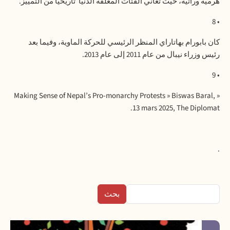
هرمية
وراثية،
حيث
تعاني
الفئات
المغلقة
الدنيا
تاريخيا
من
التمييز
.
• 8
كان
بابورام
بهاتاراي
المنظر
الرئيسي
للحركة
الماوية،
وفيما
بعد
رئيس
وزراء
نيبال
من
عام
2011
إلى
عام
2013.
• 9
« Making Sense of Nepal’s Pro-monarchy Protests » Biswas Baral,
13 mars 2025, The Diplomat.
.
بحث