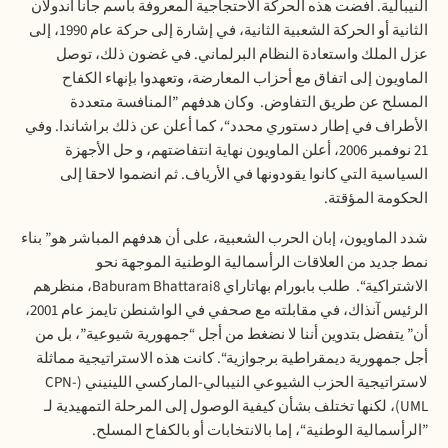
النيبالية
.
افضت
هذه
الحركة
الاحتجاجية
المعروفة
باسم
جانا
أندولان
الثانية
أو
الحركة
الشعبية
الثانية،
في
إشارة
إلى
حركة
عام
1990
،
إلى
عزل
الملك
واستعادة
النظام
البرلماني
.
في
غضون
ذلك،
توصل
الماويون
إلى
اتفاق
مع
أحزاب
المعارضة،
وتعهدوا
بإنهاء
الكفاح
المسلح
عن
طريق
التفاوض
.
وكان
هدفهم
”
المنافسة
متعددة
الأطراف
في
إطار
دستوري
محدد
“
،
كما
أعلن
عن
ذلك
براشاندا
.
وفي
21
نوفمبر
2006
،
أعلن
الماويون
نهاية
انتفاضتهم،
و
حل
الأجهزة
السياسية
التي
كانوا
يقودونها
في
الأرياف
.
ثم
انضموا
لاحقا
إلى
الحكومة
المؤقتة
.
شدد
الماويون،
إبان
الحرب
الشعبية،
على
أن
هدفهم
المباشر
هو
”
بناء
نمط
جديد
من
العلاقات
الرأسمالية
الوطنية
الموجهة
نحو
الاشتراكية
“.
طلب
بابورام
بهاتاراي
Baburam Bhattarai8
،
منظرهم
الرئيس
آنذاك،
في
مقابلته
مع
صحفي
في
الواشنطن
تايمز
عام
2001
،
أن
”
يتفضل
بتدوين
أننا
لا
نضغط
من
أجل
“
جمهورية
شيوعية
”
،
بل
من
أجل
جمهورية
ديمقراطية
برجوازية
“.
كانت
هذه
الاستراتيجية
مماثلة
لاستراتيجية
الحزب
الشيوعي
النيبالي
-
الماركسي
اللينيني
(CPN-
UML)
،
لكنها
تختلف
بشأن
كيفية
الوصول
إلى
المرحلة
التمهيدية
لـ
”
الرأسمالية
الوطنية
“
،
إما
بالانتخابات
أو
بالكفاح
المسلح
.