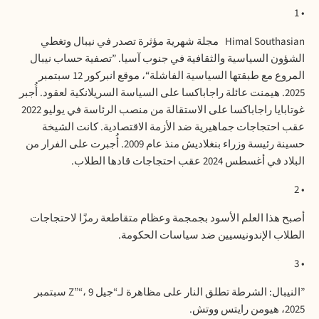
• 1
Himal Southasian
مجلة
شهرية
مؤثرة
تصدر
في
نيبال
وتغطي
الشؤون
السياسية
والثقافية
في
جنوب
آسيا
. ”
تصفية
حساب
نيبال
المروع
مع
طبقتها
السياسية
الفاشلة
“
،
موقع
انبركور
12
سبتمبر
2025.
هيمنت
عائلة
راجاباكسا
على
السياسة
السريلانكية
لعقود
.
أُجبر
غوتابايا
راجاباكسا
على
الاستقالة
من
منصب
الرئاسة
في
يوليو
2022
عقب
احتجاجات
جماهيرية
ضد
الأزمة
الاقتصادية
.
كانت
الشيخة
حسينة
رئيسة
وزراء
بنغلاديش
منذ
عام
2009.
أُجبرت
على
الفرار
من
البلاد
في
أغسطس
2024
عقب
احتجاجات
قادها
الطلاب
.
• 2
أصبح
هذا
العلم
الأسود
بجمجمة
وعظام
متقاطعة
رمزًا
لاحتجاجات
الطلاب
الإندونيسيين
ضد
سياسات
الحكومة
.
• 3
”
النيبال
:
الشرطة
تطلق
النار
على
مظاهرة
لـ
“
جيل
Z”“
9
،
سبتمبر
2025
،
هيومن
رايتس
ووتش
.