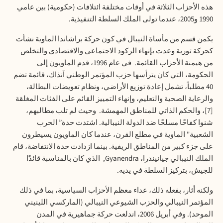
هذه
الأحزاب
الثلاثة
في
أوقات
مختلفة
ائتلافات
(
حكومية
)
بين
عامي
1990
و
2005
،
عندما
تولى
الملك
السلطة
التنفيذية
.
يكمن
قسم
من
مأساة
النيبال
في
كون
حركة
براشاندا
الماوية
نشأت
كحركة
ثورية
وعدت
بإنهاء
الركود
الاجتماعي
والاقتصادي
والتخلص
من
هيمنة
الأحزاب
القائمة
.
في
عام
1996
،
قدم
الماويون
إلى
الحكومة،
التي
كان
يترأسها
حزب
المؤتمر
الوطني
آنذاك،
قائمة
تضم
40
مطلباً،
تشمل
إعادة
توزيع
الأراضي،
ونظام
تعويضات
البطالة،
والرعاية
الصحية
والتعليم،
وإنهاء
التمييز
القائم
على
الفئات
المغلقة
[7]
،
والحكم
الذاتي
للمناطق
المهمشة
.
وحيث
لم
تلب
مطالبهم،
شنوا
كفاحًا
مسلحًا
ضد
الدولة
النيبالية
.
اشتدت
حدة
”
الحرب
الشعبية
"
الماوية
في
مطلع
القرن،
عندما
كان
الماويون
يسيطرون
على
جزء
كبير
من
المناطق
الريفية
.
بينما
ازدادت
حدة
الانتفاضة،
قام
الملك
النيبالي
جيانيندرا،
Gyanendra,
الذي
كان
بالمناسبة
قائدًا
للجيش،
بتركيز
السلطة
في
يديه
.
ولكنه
أثار،
بفعله
ذلك،
عداء
معظم
الأحزاب
السياسية،
بما
في
ذلك
المؤتمر
النيبالي
والحزب
الشيوعي
النيبالي
(
الماركسي
اللينيني
الموحد
).
وفي
أبريل
2006
،
اندلعت
حركة
جماهيرية
في
المدن