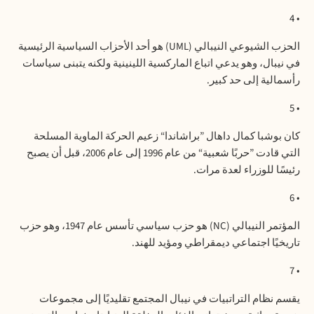
• 4
الحزب
الشيوعي
النيبالي
(UML)
هو
أحد
الأحزاب
السياسية
الرئيسية
في
نيبال،
وهو
يدعي
اتباع
الماركسية
اللينينية
ولكنه
يتبنى
سياسات
رأسمالية
إلى
حد
كبير
.
• 5
كان
بوشبا
كمال
داهال
”
براشاندا
“
زعيم
الحركة
الماوية
المسلحة
التي
قادت
”
حربًا
شعبية
“
من
عام
1996
إلى
عام
2006
،
قبل
أن
يصبح
رئيسًا
للوزراء
لعدة
مرات
.
• 6
المؤتمر
النيبالي
(NC)
هو
حزب
سياسي
تأسس
عام
1947
،
وهو
حزب
تاريخيًا
اجتماعي
ديمقراطي
ومؤيد
للهند
.
• 7
يقسم
نظام
التراتبيات
في
نيبال
المجتمع
تقليديًا
إلى
مجموعات