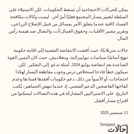
يمكن
للحركات
الاحتجاجية
أن
تسقط
الحكومات،
لكن
الاستيلاء
على
السلطة
لتغيير
مسار
المجتمع
فعليًا
أمرٌ
آخر
.
ليست
وكالات
مكافحة
الفساد
كافية
عندما
يتعلق
الأمر
بمسائل
من
قبيل
الإصلاح
الزراعي،
وتقرير
مصير
الأقليات،
وحقوق
العمال
/
آت،
والنضال
ضد
هيمنة
رأس
المال
.
حالات
سريلانكا،
حيث
أفضت
الانتفاضة
الشعبية
إلى
اقامة
حكومة
تنهج
أساسًا
سياسات
نيوليبرالية،
وبنغلاديش،
حيث
كان
اليمين
القوة
الصاعدة
بعد
انتفاضة
يوليو
2024
،
أمثلة
تدعو
إلى
التفكير
.
لكن
سيكون
خطأً
فادحا
استخلاص
درس
وجوب
مقاطعة
اليسار
لهكذا
احتجاجات،
أو
الأسوأ
من
ذلك،
دعم
حكومات
أفقدها
فسادها
وعدم
كفاءتها
الفاضحين
الدعم
الشعبي
.
إذ
عندما
تنهض
الجماهير،
يُكتب
التاريخ
.
على
الاشتراكيين
المشاركة
في
هذه
النضالات
ليتمكنوا
من
اقتراح
مسار
أفضل
.
11
سبتمبر
2025
نشرته
Tempest
إحالات