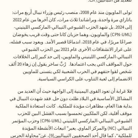
للعديد
من
النباليين
/
آت
.
تولى
الماويون
منذ
عام
2008
،
منصب
رئيس
وزراء
نيبال
أربع
مرات
:
باتاراي
مرة
واحدة،
وبراشاندا
ثلاث
مرات،
كان
آخرها
من
عام
2022
إلى
2024.
بل
شهد
الحزب
الشيوعي
النيبالي
-
الماركسي
اللينيني
-
(CPN-UML)
والماويون،
وهما
حزبان
كانا
حتى
وقت
قريب
يخوضان
صراعًا
مريرًا،
في
عام
2018
،
اندماجًا
قصير
الأمد
.
ويعود
سبب
فشله،
على
غرار
الانشقاقات
الأخرى
عام
2021
بين
الحزب
الشيوعي
النيبالي
-
الماركسي
اللينيني
والماويين،
إلى
حد
كبير
إلى
الخلافات
حول
المواقف
التي
يجب
اعتمادها
.
رُبَّ
ساخر
يقول
إن
زهاء
20
ألف
شخص
لقوا
حتفهم
في
الحرب
الشعبية
لكي
يتسنى
للماويين
الانضمام
إلى
لعبة
التناوب
على
الكراسي
السياسية
.
فلا
غرابة
أن
تعود
القوى
اليمينية
إلى
الواجهة
حيث
أن
العديد
من
المشاكل
الأساسية
في
البلاد
ظلت
دون
حل
.
فقد
شهدت
النيبال
في
بداية
هذا
العام،
مظاهرات
مؤيدة
للملكية
.
كانت
استعادة
الملكية
موقف
أقلية،
لكن
الملكيين
تحمسوا
بسبب
الفشل
البين
للحزب
الشيوعي
النيبالي
-
الماركسي
اللينيني
(CPN-UML)
وحزب
المؤتمر
النيبالي
(NC)
والمركز
الماوي
.
يعبر
”
انبعاث
الأنشطة
المؤيدة
للملكية
“
،
كما
قال
أحد
الصحفيين
النيباليين
[9]
،
عن
”
محاولة
الحرس