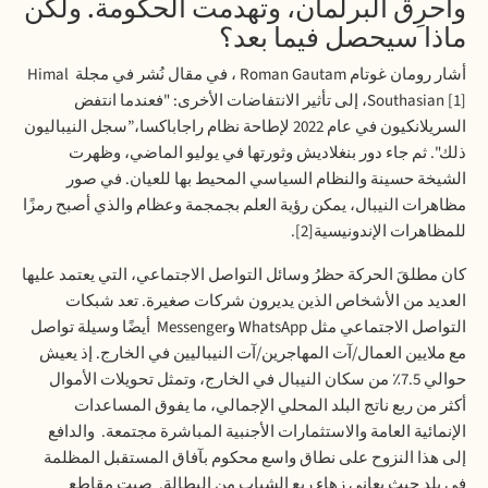
وأُحرِق
البرلمان،
وتهدمت
الحكومة
.
ولكن
ماذا
سيحصل
فيما
بعد؟
أشار
رومان
غوتام
Roman Gautam
،
في
مقال
نُشر
في
مجلة
Himal
Southasian [1]
،
إلى
تأثير
الانتفاضات
الأخرى
: "
فعندما
انتفض
السريلانكيون
في
عام
2022
لإطاحة
نظام
راجاباكسا،
”
سجل
النيباليون
ذلك
".
ثم
جاء
دور
بنغلاديش
وثورتها
في
يوليو
الماضي،
وظهرت
الشيخة
حسينة
والنظام
السياسي
المحيط
بها
للعيان
.
في
صور
مظاهرات
النيبال،
يمكن
رؤية
العلم
بجمجمة
وعظام
والذي
أصبح
رمزًا
للمظاهرات
الإندونيسية
[2].
كان
مطلقَ
الحركة
حظرُ
وسائل
التواصل
الاجتماعي،
التي
يعتمد
عليها
العديد
من
الأشخاص
الذين
يديرون
شركات
صغيرة
.
تعد
شبكات
التواصل
الاجتماعي
مثل
WhatsApp
و
Messenger
أيضًا
وسيلة
تواصل
مع
ملايين
العمال
/
آت
المهاجرين
/
آت
النيباليين
في
الخارج
.
إذ
يعيش
حوالي
7.5
٪
من
سكان
النيبال
في
الخارج،
وتمثل
تحويلات
الأموال
أكثر
من
ربع
ناتج
البلد
المحلي
الإجمالي،
ما
يفوق
المساعدات
الإنمائية
العامة
والاستثمارات
الأجنبية
المباشرة
مجتمعة
.
والدافع
إلى
هذا
النزوح
على
نطاق
واسع
محكوم
بآفاق
المستقبل
المظلمة
في
بلد
حيث
يعاني
زهاء
ربع
الشباب
من
البطالة
.
صبت
مقاطع