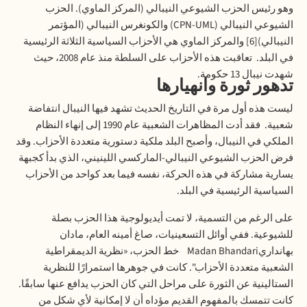
وهو
رئيس
الحزب
الشيوعي
النيبالي
(
المركز
الماوي
).
الحزب
الشيوعي
النيبالي
(CPN-UML)
والكونغرس
النيبالي
(
المؤتمر
النيبالي
)[6]
والمركز
الماوي
هي
الأحزاب
السياسية
الثلاثة
الرئيسية
في
البلد
.
تعاقبت
هذه
الأحزاب
على
السلطة
منذ
عام
2008
،
حيث
شهدت
نيبال
13
حكومة
.
تدهور
ثورة
وانهيارها
ليست
هذه
أول
مرة
في
التاريخ
الحديث
تشهد
فيها
النيبال
انتفاضة
شعبية
.
فقد
أدت
المظاهرات
الشعبية
عام
1990
إلى
إنهاء
النظام
الملكي
في
النيبال،
وأصبح
البلد
ملكية
دستورية
متعددة
الأحزاب
.
وقد
فرض
الحزب
الشيوعي
النيبالي
-
الماركسي
اللينيني،
الذي
بدأ
كجبهة
يسارية
مشاركة
في
هذه
الحركة،
نفسه
فيما
بعد
كواحد
من
الأحزاب
السياسية
الرئيسية
في
البلد
.
على
الرغم
من
التسمية،
لا
تمت
أيديولوجية
هذا
الحزب
بصلة
للشيوعية
.
ففي
أوائل
التسعينيات،
صاغ
أمينه
العام،
مادان
بهانداري
Madan Bhandari
خط
الحزب،
«
نظرية
الديمقراطية
الشعبية
متعددة
الأحزاب
".
كانت
في
جوهرها
استمرارًا
للنظرية
الستالينية
عن
الثورة
على
مراحل
التي
كان
الحزب
يدافع
عنها
سابقًا
.
كانت
تتمسك
بالمفهوم
القديم
مؤداه
أن
لا
إمكانية
لأي
شكل
من