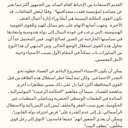
القديم
الاستفادة
من
الإحباط
العام
السائد
بين
الجمهور
أكثر
مما
يعبر
عن
مساندة
لمؤسسة
فقدت
مصداقيتها
“.
وفقًا
لبعض
الشائعات،
قد
تكون
القوى
الملكية
اليمينية
هي
أيضًا
وراء
إثارة
أعمال
العنف
الأخيرة
.
وجهت
أصابع
الاتهام
على
نحو
مماثل
للهند
وللقوى
القومية
الهندوسية،
التي
ترغب
في
عودة
النيبال
إلى
دولة
هندوسية
وابتعادها
في
سياستها
الخارجية
عن
الصين
لصالح
الهند
.
فمن
المحتمل
جداً
أن
تحاول
هذه
القوى
استغلال
الوضع
الحالي
.
ومن
البديهي
أن
هذا
النوع
من
المناورات
بات
ممكناً
في
المقام
الأول
بسبب
الاستياء
وخيبة
الأمل
المعممين
.
يمكن
أن
يكون
الاستياء
المشروع
الناجم
عن
الفساد
خطوة
نحو
التجذر
الاجتماعي
.
ولكن
ثمة
أيضًا
خطر
استغلال
هذه
الطاقة
من
قبل
القوى
المحافظة
أكثر،
كما
دل
على
ذلك
مصير
مظاهرات
أخرى
مناهضة
للفساد
.
سيما
أن
مفاهيم
”
الحكامة
الرشيدة
“
النيوليبرالية
،
السائدة
في
الطبقات
الوسطى
الحضرية
ومناضلي
المنظمات
غير
الحكومية،
تعزو
سبب
الفقر
والتخلف
ليس
إلى
الإمبريالية
والاستغلال
الرأسمالي،
بل
إلى
عدم
القدرة
على
”
فرض
احترام
دولة
القانون
“.
ويمكن
أن
يغدي
الشعور
انهم
”
جميعا
فاسدون
“
التوق
إلى
رجل
قوي
مخَلِّص،
"
ينظف
البيت
".