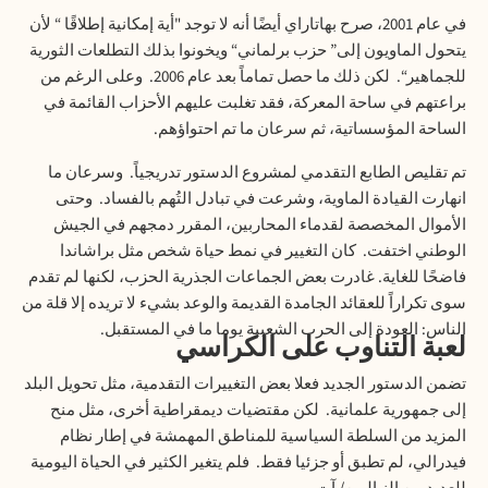
في
عام
2001
،
صرح
بهاتاراي
أيضًا
أنه
لا
توجد
"
أية
إمكانية
إطلاقًا
“
لأن
يتحول
الماويون
إلى
”
حزب
برلماني
“
ويخونوا
بذلك
التطلعات
الثورية
للجماهير
“.
لكن
ذلك
ما
حصل
تماماً
بعد
عام
2006.
وعلى
الرغم
من
براعتهم
في
ساحة
المعركة،
فقد
تغلبت
عليهم
الأحزاب
القائمة
في
الساحة
المؤسساتية،
ثم
سرعان
ما
تم
احتواؤهم
.
تم
تقليص
الطابع
التقدمي
لمشروع
الدستور
تدريجياً
.
وسرعان
ما
انهارت
القيادة
الماوية،
وشرعت
في
تبادل
التُهم
بالفساد
.
وحتى
الأموال
المخصصة
لقدماء
المحاربين،
المقرر
دمجهم
في
الجيش
الوطني
اختفت
.
كان
التغيير
في
نمط
حياة
شخص
مثل
براشاندا
فاضحًا
للغاية
.
غادرت
بعض
الجماعات
الجذرية
الحزب،
لكنها
لم
تقدم
سوى
تكراراً
للعقائد
الجامدة
القديمة
والوعد
بشيء
لا
تريده
إلا
قلة
من
الناس
:
العودة
إلى
الحرب
الشعبية
يوما
ما
في
المستقبل
.
لعبة
التناوب
على
الكراسي
تضمن
الدستور
الجديد
فعلا
بعض
التغييرات
التقدمية،
مثل
تحويل
البلد
إلى
جمهورية
علمانية
.
لكن
مقتضيات
ديمقراطية
أخرى،
مثل
منح
المزيد
من
السلطة
السياسية
للمناطق
المهمشة
في
إطار
نظام
فيدرالي،
لم
تطبق
أو
جزئيا
فقط
.
فلم
يتغير
الكثير
في
الحياة
اليومية