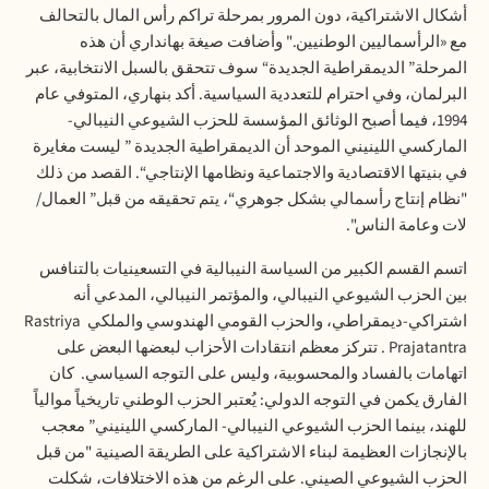
أشكال
الاشتراكية،
دون
المرور
بمرحلة
تراكم
رأس
المال
بالتحالف
مع
«
الرأسماليين
الوطنيين
."
وأضافت
صيغة
بهانداري
أن
هذه
المرحلة
”
الديمقراطية
الجديدة
“
سوف
تتحقق
بالسبل
الانتخابية،
عبر
البرلمان،
وفي
احترام
للتعددية
السياسية
.
أكد
بنهاري،
المتوفي
عام
1994
،
فيما
أصبح
الوثائق
المؤسسة
للحزب
الشيوعي
النيبالي
-
الماركسي
اللينيني
الموحد
أن
الديمقراطية
الجديدة
”
ليست
مغايرة
في
بنيتها
الاقتصادية
والاجتماعية
ونظامها
الإنتاجي
“.
القصد
من
ذلك
"
نظام
إنتاج
رأسمالي
بشكل
جوهري
“
،
يتم
تحقيقه
من
قبل
”
العمال
/
لات
وعامة
الناس
".
اتسم
القسم
الكبير
من
السياسة
النيبالية
في
التسعينيات
بالتنافس
بين
الحزب
الشيوعي
النيبالي،
والمؤتمر
النيبالي،
المدعي
أنه
اشتراكي
-
ديمقراطي،
والحزب
القومي
الهندوسي
والملكي
Rastriya
Prajatantra .
تتركز
معظم
انتقادات
الأحزاب
لبعضها
البعض
على
اتهامات
بالفساد
والمحسوبية،
وليس
على
التوجه
السياسي
.
كان
الفارق
يكمن
في
التوجه
الدولي
:
يُعتبر
الحزب
الوطني
تاريخياً
موالياً
للهند،
بينما
الحزب
الشيوعي
النيبالي
-
الماركسي
اللينيني
”
معجب
بالإنجازات
العظيمة
لبناء
الاشتراكية
على
الطريقة
الصينية
"
من
قبل
الحزب
الشيوعي
الصيني
.
على
الرغم
من
هذه
الاختلافات،
شكلت