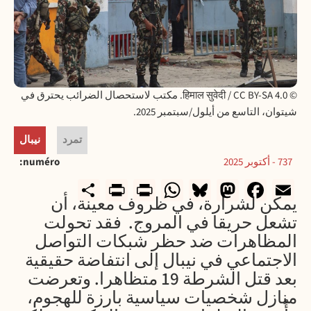
© हिमाल सुवेदी / CC BY-SA 4.0. مكتب لاستحصال الضرائب يحترق في
شيتوان، التاسع من أيلول/سبتمبر 2025.
تمرد
نيبال
737 - أكتوبر 2025
numéro
rintFriendly
Share
WhatsApp
Print
Bluesky
Mastodon
Facebook
Email
يمكن
لشرارة،
في
ظروف
معينة،
أن
تشعل
حريقا
في
المروج
.
فقد
تحولت
المظاهرات
ضد
حظر
شبكات
التواصل
الاجتماعي
في
نيبال
إلى
انتفاضة
حقيقية
بعد
قتل
الشرطة
19
متظاهرا
.
وتعرضت
منازل
شخصيات
سياسية
بارزة
للهجوم،