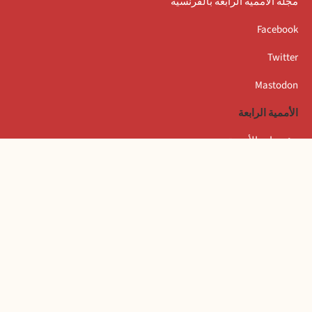
مجلة الأممية الرابعة بالفرنسية
Facebook
Twitter
Mastodon
الأممية الرابعة
مؤتمرات الأممية
بيانات المكتب التنفيذي
المعهد العالمي للبحث والتكوين بأمستردام
المخيم الصيفي العالمي
الكتاب
تسجيل الدخول