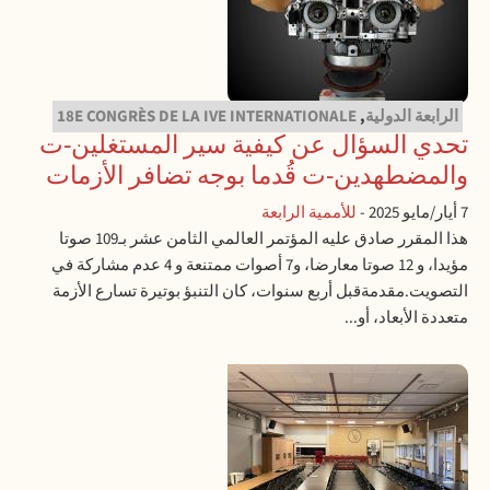
الرابعة الدولية
,
18E CONGRÈS DE LA IVE INTERNATIONALE
تحدي السؤال عن كيفية سير المستغلين-ت
والمضطهدين-ت قُدما بوجه تضافر الأزمات
7 أيار/مايو 2025
-
للأممية الرابعة
هذا المقرر صادق عليه المؤتمر العالمي الثامن عشر بـ109 صوتا
مؤيدا، و 12 صوتا معارضا، و7 أصوات ممتنعة و 4 عدم مشاركة في
التصويت.مقدمةقبل أربع سنوات، كان التنبؤ بوتيرة تسارع الأزمة
متعددة الأبعاد، أو...