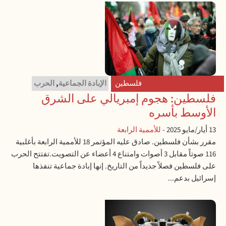
فلسطين
الإبادة الجماعية
,
الحرب
فلسطين: هجوم إمبريالي على الشرق
الأوسط بأسره
13 أيار/مايو 2025
-
للأممية الرابعة
مقرر بشأن فلسطين. صادق عليه المؤتمر 18 للأممية الرابعة بأغلبية
116 صوتاً مقابل 3 أصوات وامتناع 4 أعضاء عن التصويت.تفتتح الحرب
على فلسطين فصلاً جديداً من التاريخ. إنها إبادة جماعية تنفذها
إسرائيل بدعم...