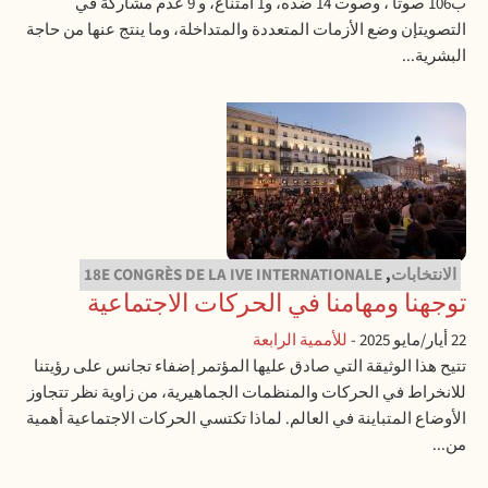
ب106 صوتا ، وصوت 14 ضده، و1 امتناع، و 9 عدم مشاركة في
التصويتإن وضع الأزمات المتعددة والمتداخلة، وما ينتج عنها من حاجة
البشرية...
الانتخابات
,
18E CONGRÈS DE LA IVE INTERNATIONALE
توجهنا ومهامنا في الحركات الاجتماعية
22 أيار/مايو 2025
-
للأممية الرابعة
تتيح هذا الوثيقة التي صادق عليها المؤتمر إضفاء تجانس على رؤيتنا
للانخراط في الحركات والمنظمات الجماهيرية، من زاوية نظر تتجاوز
الأوضاع المتباينة في العالم. لماذا تكتسي الحركات الاجتماعية أهمية
من...