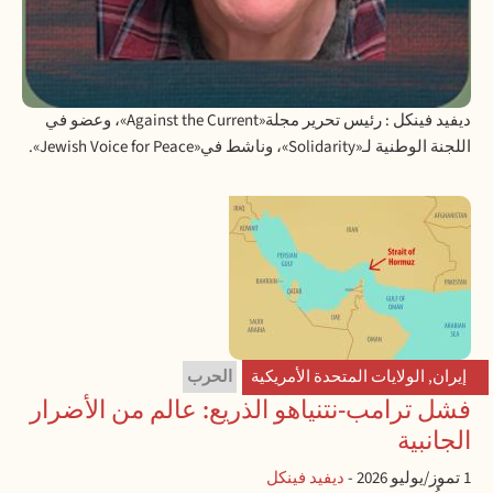
ديفيد فينكل : رئيس تحرير مجلة
«Against the Current»
، وعضو في
اللجنة الوطنية لـ
«Solidarity»
، وناشط في
«Jewish Voice for Peace».
إيران
,
الولايات المتحدة الأمريكية
الحرب
فشل ترامب-نتنياهو الذريع: عالم من الأضرار
الجانبية
1 تموز/يوليو 2026
-
ديفيد فينكل