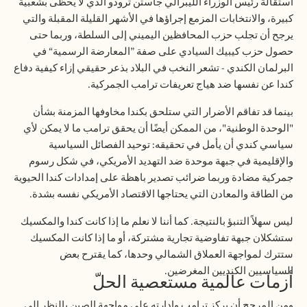
استقالة رئيس الوزراء الليبرالي جاستن ترودو الذي لا يحظى بشعبية
كبيرة، والانتخابات المزمع إجراؤها في الأشهر القليلة المقبلة والتي
يرجح أن تجلب حزب المحافظين اليميني إلى السلطة، وربما حتى
حصول حزب كيبيك السيادي على صفة ”المعارضة الرسمية“ في
البرلمان الكندي - تشعر النخب في البلاد بذعر حقيقي إزاء كيفية دفاع
كندا عن نفسها ضد هياج تعريفات ترامب الجمركية
.
بينما قد تفاقم الأضرار التي ستلحق بكندا مخاوفها المزمنة بشأن
"الوحدة الوطنية"، من الممكن أيضًا أن يحقق ترامب ما لا يمكن لأي
سياسي كندي أن يأمل في تحقيقه: توحيد الفصائل السياسية
والإقليمية في جبهة موحدة ضد التهديد الأمريكي، في شكل رسوم
جمركية مضادة وربما ضرائب تصدير باهظة على إمدادات كندا الحيوية
من الطاقة والمعادن التي يحتاجها الاقتصاد الأمريكي نفسه بشدة
.
ليس سهلاً التنبؤ بالنتيجة. كما أننا لا نعلم ما إذا كانت كندا والمكسيك
ستشكلان جبهة تفاوضية تجارية مشتركة، أو ما إذا كانت المكسيك
ستترك لمواجهة العملاق الشمالي وحدها، كما يقترح بعض
السياسيين الكنديين المغرضين
.
أزمات عالمية مستعصية الحلّ
ومن المرجح أن يركز ترامب وإدارته على مواجهة الصين بالنظر إلى