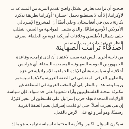
صحيح أن ترامب يعارض بشكل واضح تقديم المزيد من المساعدات
لأوكرانيا، إلا أنه لا يستطيع تحمل "خسارة" أوكرانيا بطريقة تذكرنا
بكارثة بايدن في أفغانستان. وجلي أيضًا أن المشروع الإمبريالي
الأمريكي الأوسع نطاقًا، والذي يشمل المواجهة مع الصين، يتطلب
حلف شمال الأطلسي وعلاقات أمريكية قوية مع الحلفاء، بصرف
النظر عن تهديدات ترامب المنمقة
.
أصدقاء ترامب الصهاينة
من ناحية أخرى، ليس ثمة سبب لاعتقاد أن لدى ترامب، وقاعدة
الجمهوريين القومية الصهيونية المسيحية البيضاء، أي هواجس
أخلاقية أو سياسية بشأن الإبادة الجماعية الإسرائيلية في غزة
والتطهير العرقي المتفشي في الضفة الغربية، وكلاهما سيستمر
وربما يتصاعد. وبالنظر إلى أن النخب العربية في المنطقة غير
مكترثة بمحنة الفلسطينيين وآراء شعوبها على حد سواء، فإن سياسة
الولايات المتحدة تجاه حرب إسرائيل على فلسطين لن تتغير كثيرًا،
إن هي تغيرت أصلاً، حتى لو قامت إسرائيل بضم الضفة الغربية
رسميًا، وهو أمر واقع على الأرض بالفعل
.
سيكون السؤال الكبير، والأزمة المحتملة لسياسة ترامب، هو ما إذا