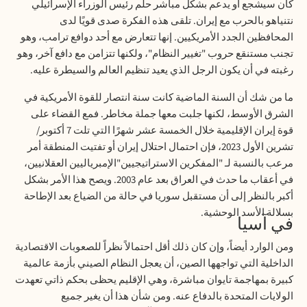
كان سيشجع أو يدعم بشكل مباشر حلم رئيس الوزراء الإسرائيلي
نتنياهو بالحرب مع إيران. تلقى هذه الفكرة صدى قويًا لدى
المحافظين الجدد الأمريكيين. إنها تتعارض مع أحد دوافع ترامب، وهو
تجنب مستنقع حروب "تغيير النظام"، ولكنها تتزامن مع دافع آخر، وهو
رغبته في أن يكون الرجل الذي يعيد تنظيم العالم والسيطرة عليه
.
ما من شك أن السنة الماضية كانت سنة انتصار للقوة الأمريكية في
الشرق الأوسط، لكنها جلبت معها جملة مخاطر. فمع القضاء على
قوة إيران الإقليمية خلال الخمسة عشر شهرًا التي تلت 7 أكتوبر/
تشرين الأول 2023، فإن احتمال احتلال إيران أو تفتيت المنطقة أمر
مرعب بالنسبة لـ "المفكرين الاستراتيجيين"الإمبرياليين العقلانيين،
في أعقاب ما حدث في العراق بعد عام 2003. ويصح هذا الأمر بشكل
أكبر بالنظر إلى أن مستقبل سوريا في حالة من الضياع بعد الإطاحة
بسلالة الأسد الوحشية
.
في آسيا
ومن الوارد أيضاً، وإن كان ذلك أقل احتمالاً نظراً للصعوبات الاقتصادية
الداخلية التي تواجهها الصين، أن يعجل النظام الصيني بأزمة عالمية
كبيرة بمهاجمة تايوان مباشرة، وهي الإقليم يحظى بحكم ذاتي تعهدت
الولايات المتحدة بالدفاع عنه. ومن شأن هذا أن يغير جميع