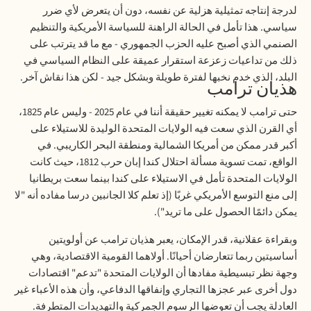
لدرجة إنتاجه تمثيلية هزلية عن نفسه، دون أن يتعرض لأي ضرر
سياسي. هذا تأمل في الحالة الراهنة للسياسة الأمريكية والتنظيم
الصنمي الذي أصبح عليه الحزب الجمهوري - مع ما قد يترتب على
ذلك من تداعيات زعزعة استقرار عميقة على النظام السياسي في
البلد، الذي خدم نخبها لفترة طويلة وبشكل جيد - لكن هذا نقاش آخر
.
هذيان ترامب
حتى ترامب لا يمكنه تغيير حقيقة أننا في عام 2025 - وليس عام 1825،
أي القرن الذي سعت فيه الولايات المتحدة الوليدة للاستيلاء على
أكبر قدر ممكن من أمريكا الشمالية ومنطقة البحر الكاريبي. في
الواقع، تمت تسوية مسألة احتلال كندا إبان حرب 1812، حيث كانت
الولايات المتحدة تأمل في الاستيلاء على كندا بينما سعت بريطانيا
إلى منع التوسع الأمريكي غربًا (إذ تعلم كلا الجانبين درسا مفاده أنه "لا
يمكن دائمًا الحصول على ما تريد")
.
وبقراءة عقلانية، قدر الإمكان، يعبر هذيان ترامب عن أولويتين
أساسيتين ربما تتعارضان أحيانًا. أولاهما القومية الاقتصادية، وهي
وجهة نظر تبسيطية مفادها أن الولايات المتحدة "تدعم" اقتصادات
دول أخرى عبر عجزها التجاري وإنفاقها الدفاعي، وأن هذه الأعباء غير
العادلة يجب أن تعوضها الرسوم الجمركية والتهديدات المتطرفة
.