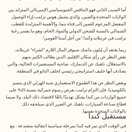
أما السبب الثاني فهو التنافس الجيوسياسي الإمبريالي المتزايد بين
الولايات المتحدة والصين، والذي يشمل هوس ترامب إزاء الوصول
المفضل المزعوم للصين إلى قناة بنما، والأهمية المتزايدة للقطب
الشمالي بالنسبة للشحن الدولي والمواد الخام، وهو ما يفسر رغبة
ترامب في غرينلاند وكندا "من أجل أمننا القومي".
ربما يعتقد أن إيلون ماسك سيوفر المال اللازم "لشراء" غرينلاند،
بغض النظر عن رأي سكان الإقليم، الذين يطالب الكثير منهم
بالاستقلال، ناهيك عن الدنمارك، صاحبة المستعمرات الحالية، والتي
يصادف أنها حليف استراتيجي رئيسي لحلف الناتو في المنطقة
.
وبغض النظر عن هذا الطموح الاستعماري شبه الهزلي الذي يتسم
بالكوميديا، فإن التزام ترامب بفرض رسوم جمركية بنسبة 25% على
جميع الواردات من كندا يشكل تهديدًا بالغًا لاقتصاد ذلك البلد، ولا سيما
قطاع صناعة السيارات، ناهيك عن الضرر الذي سيلحقه ذلك
بالولايات المتحدة نفسها
.
مستقبل كندا
في الوقت الذي تمر فيه كندا بمرحلة سياسية انتقالية متصدعة - مع