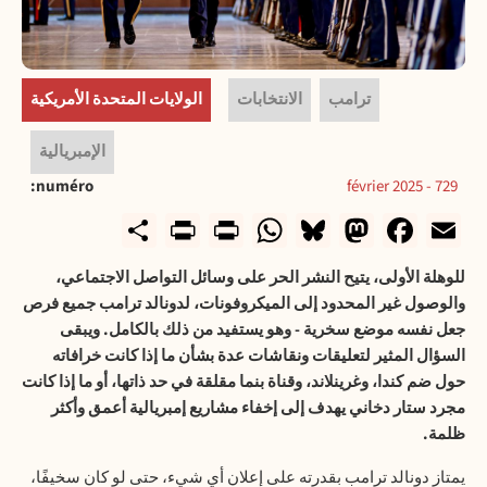
ترامب
الانتخابات
الولايات المتحدة الأمريكية
الإمبريالية
numéro
729 - février 2025
rintFriendly
Share
WhatsApp
Print
Bluesky
Mastodon
Facebook
Email
للوهلة الأولى، يتيح النشر الحر على وسائل التواصل الاجتماعي،
والوصول غير المحدود إلى الميكروفونات، لدونالد ترامب جميع فرص
جعل نفسه موضع سخرية - وهو يستفيد من ذلك بالكامل. ويبقى
السؤال المثير لتعليقات ونقاشات عدة بشأن ما إذا كانت خرافاته
حول ضم كندا، وغرينلاند، وقناة بنما مقلقة في حد ذاتها، أو ما إذا كانت
مجرد ستار دخاني يهدف إلى إخفاء مشاريع إمبريالية أعمق وأكثر
ظلمة
.
يمتاز دونالد ترامب بقدرته على إعلان أي شيء، حتى لو كان سخيفًا،