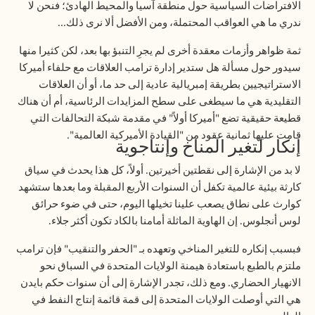
الافتراضات السياسية حول منطقة آسيا والمحيط الهادئ؛ فنحن لا
ندري ما هي العواقب المحتملة، ومن الأفضل ألا نرى ذلك
...
ثمة ظواهر وأزمات معقدة أخرى لم يجرِ التنبؤ بها بعد، لكن كثيرا منها
سيدور حول مسألة هل ستدير إدارة ترامب العلاقات مع حلفاء أميركا
الاستراتيجيين بطريقة إمبريالية عادية إلى حد ما، أو أن العلاقات
التقليدية هي ما سيطغى على سطح المزايدات الرئاسية، أم أن هناك
قطيعة حقيقية تضع "أميركا أولاً" في مقدمة شبكة التحالفات التي
قامت عليها ثمانية عقود من "القيادة الأميركية العالمية"
.
إنكار لتغير المناخ وإنتاجوية
لا بد من الإشارة إلى نقطتين أخيرتين. أولاً، كل هذا يحدث في سياق
كارثة بيئية عالمية تكفل أن السنوات الأربع المقبلة وما بعدها ستشهد
كوارث على نطاق يصعب علينا تخيلها اليوم، حتى في ضوء حرائق
لوس أنجلوس. إن الهاوية الماثلة أمامنا بالكاد تكون أكثر جلاء
.
فبسبب إنكاره للتغير المناخي وتعهده بـ "الحفر والتنقيب" فإن ترامب
ملتزم بالطبع باستعادة هيمنة الولايات المتحدة في السباق نحو
الانهيار الحضاري. ومع ذلك، تجدر الإشارة إلى أن سنوات حكم بايدن
هي التي أوصلت الولايات المتحدة إلى قمة قائمة إنتاج النفط في