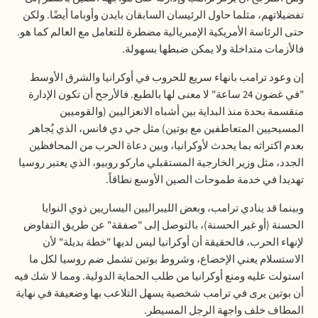
تفضيلاتهم، مثلما حاول الرئيسان السابقان بايدن وأوباما أيضًا. ولكن
حتى الرئاسة الأمريكية الإمبريالية مضطرة للتعامل مع العالم كما هو.
فالأزمات متداخلة ولا يمكن ضبطها بسهولة
.
إن وعود ترامب بانهاء سريع للحروب في أوكرانيا والشرق الأوسط
"في غضون 24 ساعة" لا معنى لها بالطبع. فالأرجح أن تكون الإدارة
منقسمة بحدة منذ البداية بين أشباه الانعزاليين (والقوميين
المسيحيين المتعاطفين مع بوتين) مثل جي دي فانس، الذي يُجاهر
بعدم اكتراثه بما يحدث لأوكرانيا، وبين دعاة الحرب من المحافظين
الجدد، مثل وزير الخارجية المستقبلي ماركو روبيو، الذي يعتبر روسيا
تهديدا في خدمة طموحات الصين الأوسع نطاقاً
.
وبينما قد ينادي ترامب، وبعض الليبراليين اليساريين ذوي النوايا
الحسنة (أو غير الحسنة)، بالتوصل إلى "صفقة" عن طريق التفاوض
لإنهاء الحرب، فالحقيقة أن أوكرانيا ليس لديها "خطة بديلة" لأن
الاستسلام يعني الإخضاع، وشروط بوتين تشمل ضم روسيا لكل ما
استولت عليه ومنع أوكرانيا من طلب الحماية الدولية. ومما لا شك فيه
أن بوتين يرى في ترامب شخصية يسهل التلاعب بها وضعيفة في نهاية
المطاف خلف واجهة الرجل المسيطر
.