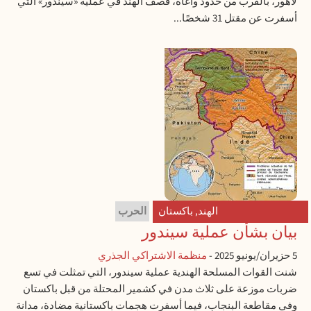
لاهور، بالقرب من حدود واغاه، قصف الهند في عملية «سيندور» التي
أسفرت عن مقتل 31 شخصًا...
الهند
,
باكستان
الحرب
بيان بشأن عملية سيندور
5 حزيران/يونيو 2025
-
منظمة الاشتراكي الجذري
شنت القوات المسلحة الهندية عملية سيندور، التي تمثلت في تسع
ضربات موزعة على ثلاث مدن في كشمير المحتلة من قبل باكستان
وفي مقاطعة البنجاب، فيما أسفرت هجمات باكستانية مضادة، مدانة