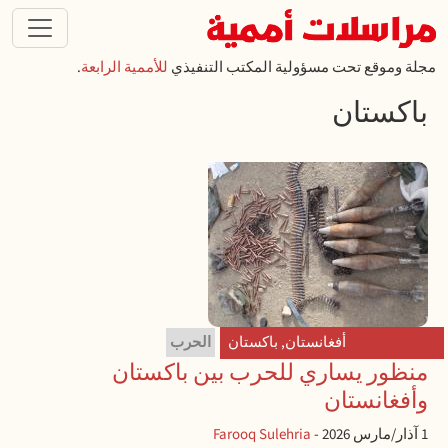
تجاوز إلى المحتوى الرئيسي
مجلة وموقع تحت مسؤولية المكتب التنفيذي
للأممية الرابعة
.
باكستان
أفغانستان
,
باكستان
الحرب
منظور يساري للحرب بين باكستان
وأفغانستان
1 آذار/مارس 2026
-
Farooq Sulehria