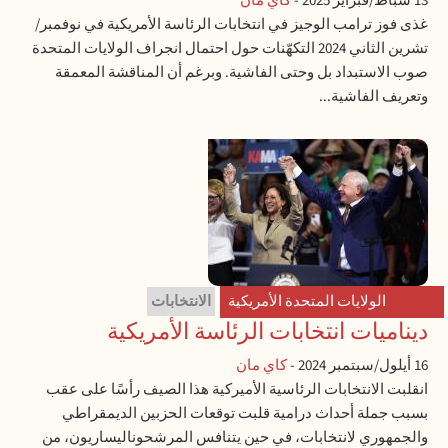
13 شباط/فبراير 2025
-
كاي مان
غذى فوز ترامب الوجيز في انتخابات الرئاسة الأمريكية في نوفمبر/
تشرين الثاني 2024 التكهّنات حول احتمال انجراف الولايات المتحدة
صوب الاستبداد بل وحتى الفاشية. وبرغم أن المناقشة المعمقة
وتعريف الفاشية...
الولايات المتحدة الأمريكية
الانتخابات
ديناميات انتخابات الرئاسة الأمريكية
16 أيلول/سبتمبر 2024
-
كاي مان
انقلبت الانتخابات الرئاسية الأميركية هذا الصيف رأسًا على عقب
بسبب جملة أحداث درامية قلبت توقعات الحزبين الديمقراطي
والجمهوري لانتخابات، في حين يتنافس المرشحوناليساريون، من