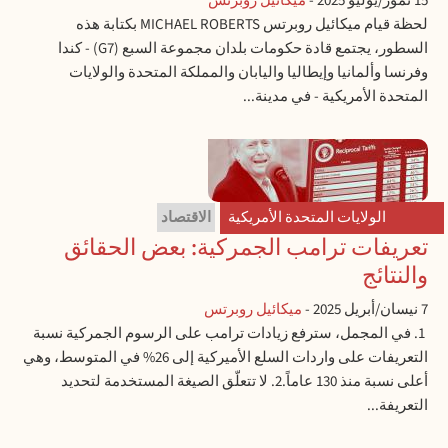
15 تموز/يوليو 2025
-
ميكائيل روبرتس
لحظة قيام ميكائيل روبرتس MICHAEL ROBERTS بكتابة هذه
السطور، يجتمع قادة حكومات بلدان مجموعة السبع (G7) - كندا
وفرنسا وألمانيا وإيطاليا واليابان والمملكة المتحدة والولايات
المتحدة الأمريكية - في مدينة...
الولايات المتحدة الأمريكية
الاقتصاد
تعريفات ترامب الجمركية: بعض الحقائق
والنتائج
7 نيسان/أبريل 2025
-
ميكائيل روبرتس
1. في المجمل، سترفع زيادات ترامب على الرسوم الجمركية نسبة
التعريفات على واردات السلع الأميركية إلى 26% في المتوسط، وهي
أعلى نسبة منذ 130 عاماً.2. لا تتعلّق الصيغة المستخدمة لتحديد
التعريفة...