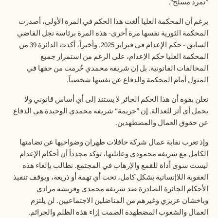
”تمرد مسلح
“.
برغم أن المحكمة العليا ألغت هذا الحكم في المرة الأولى، أصدرت
المحكمة الثورية نفسها مرة أخرى- هذه المرة برئاسة نجل القاضي
السابق - حكم الإعدام في فبراير 2025. وأخيراً، أكدت الدائرة 39 من
المحكمة العليا حكم الإعدام، على الرغم من استمرار جميع
المخالفات القانونية. بل إن شريفه محمدي حُرمت من حقها في
المثول أمام المحكمة والدفاع عن نفسها شخصياً
.
نعلن بقوة أن هذا الحكم الجائر لا يستند إلى أي أساس قانوني ولا
يحمل أي أثر للعدالة. إن ”جريمة“ شريفه محمدي الوحيدة هي الدفاع
عن حقوق العمال والمضطهدين
.
وإذ تعرب نقابة عمال شركة حافلات طهران وضواحيها عن تضامنها
الكامل مع شريفه محمودي وعائلتها، تؤكد مجدداً أن أحكام الإعدام
ليست سوى أداة للقمع والإرهاب في المجتمع. نطالب بإلغاء هذه
العقوبة اللاإنسانية بشكل كامل، تحت أي تهمة أو ذريعة، وبوقف تنفيذ
الأحكام الجائرة الصادرة ضد شريفه محمدي وفريشه مرادي
وباخشان عزيزي وغيرهم من المناضلين الاجتماعيين. لن يلتزم
العمال والشعوب المضطهدة الصمت إزاء هذه الظلم والجرائم
.