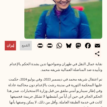
rintFriendly
WhatsApp
Print
Bluesky
Mastodon
Facebook
Email
القمع
إيران
Share
نقابة عمال النقل في طهران وضواحيها تدين بشدة الحكم بالإعدام
وتأييده ضد المناضلة العمالية شريفه محمد
.
تم اعتقال شريفه محمد في ديسمبر 2023، وفي يوليو 2024، حكمت
عليها المحكمة الثورية في مدينة رشت بالإعدام دون محاكمة عادلة
وفي إطار سيناريو أمني ملفق من قبل وزارة الاستخبارات. صدر هذا
الحكم الجائر في حين أن أياً من أنشطتها لا تشكل جريمة: فجميعها
كانت في خدمة الطبقة العاملة. وأقل من ذلك، لا يمكن وصفها بأنها