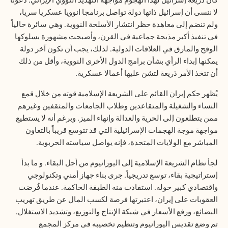
كان ذريعة إسرائيل لهذا الهجوم مواجهةَ التهديد النووي الإيراني. دعونا
لا ننسى أن إسرائيل ذاتها دولة تواصل برنامجا انوويا عسكريا سريا،
ولم تنضم إلى معاهدة حظر انتشار الأسلحة النووية. وهي سائرة حالياً
في تنفيذ أكبر مذبحة جماعية في القرن، وأصبحت مشهورة بسلوكها
الوقح والمارق في العلاقات الدولية. لذلك، يجب أن تكون آخر دولة
يمكنها إبداء الرأي بشأن برامج الدول الأخرى النووية، وأقل من ذلك
أن تتخذ الأمر ذريعة لتشن عليها أعمالا عسكرية
.
يُظهر حكم إيران القائم على الشريعة الإسلامية قوته من خلال قمع
النساء والشغيلة والمتقاعدين وطلاب الجامعات والمثقفين وغيرهم
ممن يتطلعون إلى الحرية والعدالة وإنهاء الميز. وبرغم أنه لا يستطيع
مواجهة موجة الهجمات الإسرائيلية التي قد تتوسع قريباً بالتعاون
المباشر مع الولايات المتحدة، فإنه يواصل سياسته الحربوية
.
لجأ نظام الشريعة الإسلامية إلى اليورانيوم من أجل البقاء. و ما بدأ
إستراتيجية بقاء، توسع تدريجياً
.
جرى بناء جهاز أمني وتكنولوجي
واقتصادي كبير حوله. استفادت منه الطبقة الحاكمة. عندما فُرضت
العقوبات على إيران، اعتبرتها فرصة لكسب المال عن طريق تهريب
البضائع، ورفع الأسعار في شبكة الإنتاج والتوزيع، وتشديد الاستغلال.
تم وضع تقديس اليورانيوم وتنظيم تخصيبه في مركز المجمع