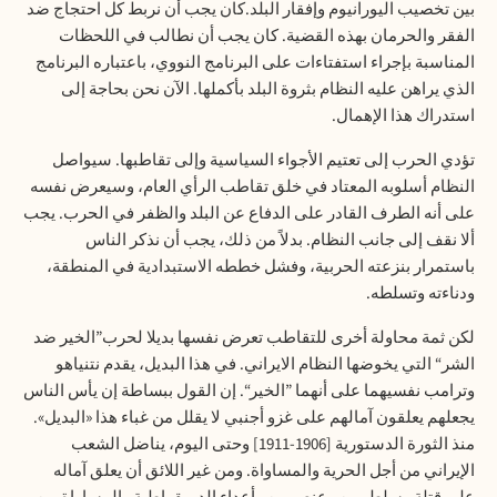
بين تخصيب اليورانيوم وإفقار البلد
.
كان يجب أن نربط كل احتجاج ضد
الفقر والحرمان بهذه القضية. كان يجب أن نطالب في اللحظات
المناسبة بإجراء استفتاءات على البرنامج النووي، باعتباره البرنامج
الذي يراهن عليه النظام بثروة البلد بأكملها. الآن نحن بحاجة إلى
استدراك هذا الإهمال
.
تؤدي الحرب إلى تعتيم الأجواء السياسية وإلى تقاطبها. سيواصل
النظام أسلوبه المعتاد في خلق تقاطب الرأي العام، وسيعرض نفسه
على أنه الطرف القادر على الدفاع عن البلد والظفر في الحرب. يجب
ألا نقف إلى جانب النظام. بدلاً من ذلك، يجب أن نذكر الناس
باستمرار بنزعته الحربية، وفشل خططه الاستبدادية في المنطقة،
ودناءته وتسلطه
.
لكن ثمة محاولة أخرى للتقاطب تعرض نفسها بديلا لحرب”الخير ضد
الشر“ التي يخوضها النظام الايراني. في هذا البديل، يقدم نتنياهو
وترامب نفسيهما على أنهما ”الخير“. إن القول ببساطة إن يأس الناس
يجعلهم يعلقون آمالهم على غزو أجنبي لا يقلل من غباء هذا «البديل».
منذ الثورة الدستورية [1906-1911] وحتى اليوم، يناضل الشعب
الإيراني من أجل الحرية والمساواة. ومن غير اللائق أن يعلق آماله