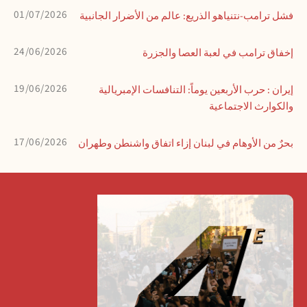
01/07/2026
فشل ترامب-نتنياهو الذريع: عالم من الأضرار الجانبية
24/06/2026
إخفاق ترامب في لعبة العصا والجزرة
19/06/2026
إيران : حرب الأربعين يوماً: التنافسات الإمبريالية
والكوارث الاجتماعية
17/06/2026
بحرٌ من الأوهام في لبنان إزاء اتفاق واشنطن وطهران