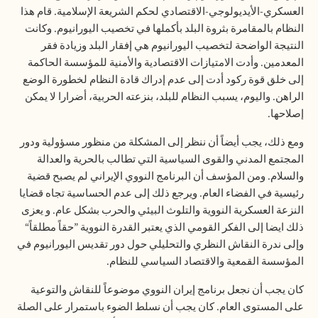
العسكري-الأيديولوجي-الاقتصادي لحكم الشريعة الإسلامية. قام هذا
النظام بالمقامرة بثروة البلد بأكملها في تخصيب اليورانيوم. وكانت
النتيجة الواضحة لتخصيب اليورانيوم هي إفقار البلد وزيادة فقر
المعدمين. وأدت الامتيازات الاقتصادية والأمنية للمؤسسة الحاكمة
إلى خلق قوة ركود أدت إلى عدم إدراك قادة النظام لخطورة الوضع
الراهن. واليوم، يسبب النظام للبلد، بنزعته الحربية، أضرارا لا يمكن
إصلاحها
.
ومع ذلك، يجب أيضاً أن ننظر إلى المشكلة من منظور مسؤولية ودور
المجتمع المدني والقوى السياسية التي تطالب بالحرية والعدالة
والسلام. ومن المؤسف أن البرنامج النووي الإيراني لم يصبح قضية
رئيسية في الفضاء العام. ويرجع ذلك إلى عدم الحساسية تجاه قضايا
النزعة العسكرية النووية والتلوث البيئي والحرب بشكل عام. و يعزى
ذلك ايضا إلى الفكر القومي الذي يعتبر القدرة النووية ”حقاً مطلقاً“
وإلى ندرة النقاش النظري والتحليلي حول دور تقديس اليورانيوم في
المؤسسة القمعية والاقتصاد السياسي للنظام.
كان يجب أن نجعل برنامج إيران النووي موضوعاً للنقاش والتوعية
على المستوى العام. كان يجب أن نسلط الضوء باستمرار على الصلة