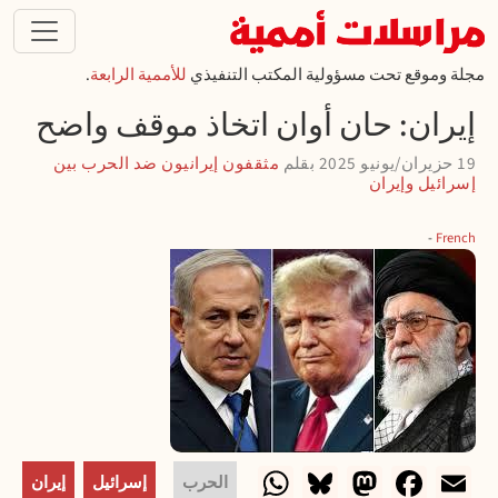
تجاوز إلى المحتوى الرئيسي
مجلة وموقع تحت مسؤولية المكتب التنفيذي
للأممية الرابعة
.
إيران: حان أوان اتخاذ موقف واضح
19 حزيران/يونيو 2025
بقلم
مثقفون إيرانيون ضد الحرب بين
إسرائيل وإيران
French
WhatsApp
Bluesky
Mastodon
Facebook
Email
الحرب
إسرائيل
إيران