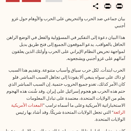
PrintFriendly
Share
Print
بيان جماعي ضد الحرب والتحريض على الحرب والأوهام حول غزو
أجنبي
هذا البيان دعوة إلى التفكير في المسؤولية والفعل في الوضع الراهن
الحافل بالعواقب. يدعو الموقعون الجميع إلى فتح طريق بديل
لمواجهة تحريض النظام الإيراني على الحرب وأولئك الذين يعلقون
آمالهم على غزو أجنبي ويشجعونه
.
الحرب ابتدأت. لكل حرب سياق وأسباب متنوعة
.
وتقديم هذا السبب
او ذاك على سواه ينبغي ألا يقودنا إلى تجاهل السبب المباشر. فلو
كان الأمر كذلك، تغدو جميع الحروب حتمية. إن السبب المباشر الذي
حتم هذه الحرب هو هجوم إسرائيل على إيران. وقد شُنت هذه الهجوم
بعلم من الولايات المتحدة، معتمدة على تبادل المعلومات
الاستخباراتية الأمريكية وعلى ما أسماه ترامب
”
المعدات الأمريكية
الرائعة
“
التي تجعل الولايات المتحدة شريكًا. وقد أشاد بها رئيس
الولايات المتحدة
.