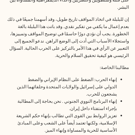
على قتلة وسلطويين وعنصريين وأعداء الديمقراطية والمساواة بين
البشر
.
إن للبلبلة في اتخاذ المواقف تاريخ طويل، وقد أسهمنا جميعًا في ذلك
بعدم إعمال ما يكفي من تفكير نقدي. وقد باتت هذا البلبلة بالغة
الخطورة. يجب أن نؤدي دورًا حاسمًا في توضيح المواقف وتمييزها،
واستجلاء الأسباب التي أدت إلى الوضع الراهن. ندعو الجميع إلى
التعبير عن الرأي في هذا الأمر بالتركيز على الحرب الحالية. السؤال
الرئيسي هو كيفية تحقيق السلام والحرية
.
مطالبنا الخاصة
:
إنهاء الحرب: الضغط على النظام الإيراني والضغط
الدولي على إسرائيل والولايات المتحدة وحلفائهما الذين
يشجعون للحرب
.
إنهاء البرنامج النووي
الجنوني
. نحن بحاجة إلى المطالبة
بإجراء استفتاء داخل إيران
.
تعزيز الروابط بين القوى التي تطالب بإنهاء حكم الشريعة
الإسلامية، ولكنها تعتمد أيضاً على الشعب وعلى المبادئ
الأساسية للحرية والمساواة وإنهاء الميز
.