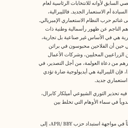
لسابق لأوانه للانتخابات الرئاسية لعام
سيادة أم الاستعمار الجديد. فالليبرالية،
لى غنائم حرب النظام الاستعماري الإمبريالي.
وهم الناجم عن ظهور رأسمالية وطنية ذات
ارية هي في الأساس غير صناعية بل تجارية،
 في حين أن الفلاحين محبوسون في براثن
ين الزراعيين المحليين، وشركات الأعمال
عتبارهم من دعاة العولمة، من أجل التصدير، في
، فإن الليبرالية هي أيديولوجية ضارة تؤدي
 استعماري جديد.
فيه تحذير الثوري الشيوعي أميلكار كابرال،
وياً في سماء الأوهام التي تخلط بين
المقاومة الثورية للشعب، التي دفعت ثمناً باهظاً في مواجهة استبداد حزب APR/ BBY، إلى