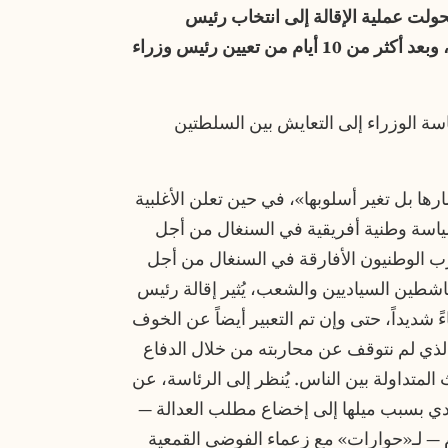
تحولت عملية الإقالة إلى انتخاب رئيس
البرلمان من بين صفوف رئيس الوزراء السابق، وبعد أكثر من 10 أيام من تعيين رئيس وزراء
اسة الوزراء إلى التعايش بين السلطتين
ارها بل تغير أسلوبها»، في حين تعلن الأغلبية
 سياسة وطنية أفريقية في السنغال من أجل
المُثل والأخوة، بدون حزب Pastef (حزب الوطنيون الأفارقة في السنغال من أجل
اشطين السياديين والشعب، يُثير إقالة رئيس
 شديداً، حتى وإن تم التعبير أيضاً عن الخوف
لذي لم نتوقف عن محاربته من خلال الدفاع
المتداولة بين الناس. يُنظر إلى الرئاسة، عن
يادي بسبب ميلها إلى إخضاع مطلب العدالة —
م — لـ«حوارات» مع زعماء الفوضى القمعية