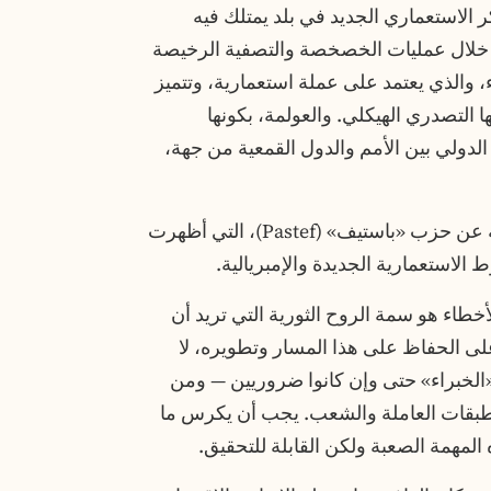
 الاستعماري الجديد في بلد يمتلك فيه
% من الاقتصاد من خلال عمليات الخصخصة والتصفية الرخيصة
ء، والذي يعتمد على عملة استعمارية، وتتميز
ا التصدري الهيكلي. والعولمة، بكونها
م الدولي بين الأمم والدول القمعية من جهة،
لا شك أن المعسكر السيادي يتمتع بقيادة منبثقة عن حزب «باستيف» (Pastef)، التي أظهرت
الاستعمارية الجديدة والإمبريالية.
أخطاء هو سمة الروح الثورية التي تريد أن
على الحفاظ على هذا المسار وتطويره، لا
لخبراء» حتى وإن كانوا ضروريين — ومن
لطبقات العاملة والشعب. يجب أن يكرس ما
المهمة الصعبة ولكن القابلة للتحقيق.