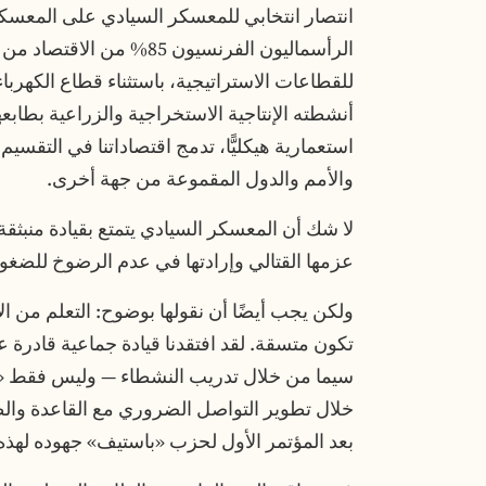
انتصار انتخابي للمعسكر السيادي على المعسكر
الرأسماليون الفرنسيون 85
للقطاعات الاستراتيجية، باستثناء قطاع الكهربا
أنشطته الإنتاجية الاستخراجية والزراعية بطابعه
استعمارية هيكليًّا، تدمج اقتصاداتنا في التقسي
والأمم والدول المقموعة من جهة أخرى.
عزمها القتالي وإرادتها في عدم الرضوخ للضغوط 
ولكن يجب أيضًا أن نقولها بوضوح: التعلم من ال
تكون متسقة. لقد افتقدنا قيادة جماعية قادرة 
سيما من خلال تدريب النشطاء — وليس فقط «ا
خلال تطوير التواصل الضروري مع القاعدة وا
بعد المؤتمر الأول لحزب «باستيف» جهوده لهذه 