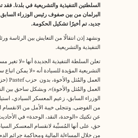
السلطتين التنفيذية والتشريعية في بلدنا. فقد 
جديد، تم أخيرًا تشكيل الحكومة.
ونشهد إذن انتقالًا من التعايش بين الرئاسة ورئ
التنفيذية والتشريعية.
تعلن السلطة التنفيذية الجديدة أنها «لا تغير مس
التشريعية المؤيدة للسيادة أنه «لا يمكن اتباع
العمل و
العمل والمُثل والأخوة)». وبشكل ساحق بين الن
الوزراء السابق، زعيم المعسكر السيادي، استياءً
من الفوضى. وتتجلى خيبة الأمل من الانقسام ا
عن تكتيك «الوحدة، النقد، الوحدة» في الأحاديث 
حق، على أنها المُسبِّبة لانقسام المعسكر الس
من خلال المساءلة المالية ومحاكمة جرائم الد