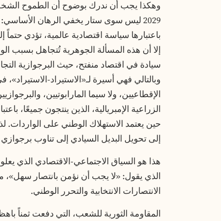
وهكذا يجب أن ندرك بوضوح أن الطموح الشخصي ا
2029 ليس سوى ستار يخفي الرهان الأساسي: ال
باعتبارها سياسة اقتصادية عالمية، تؤدي حتماً إ
إلا أن هذه المسألة الجوهرية تُتجاهل بسبب ال
سيادة في اقتصاد منفتح، حيث البرجوازية التج
وبالتالي فهي أسيرة لـ«الاستيراد-الاستيراد»،
الإقطاعيين، ولا سيما المارابوتيين، والبرجوازي
الزراعية الإمبريالية، الذين ينتجون جميعًا، با
حين يعتمد الاستهلاك الوطني على الواردات. لذا
إلى تحويل البديل السيادي إلى تناوب برجوازي
هذا هو السياق الاجتماعي-الاقتصادي الذي يعلو 
الذي يقول: «لا يجب أن نؤمن بانتصار سهل»، مد
الانتصارات الانتخابية والتحرر الوطني.