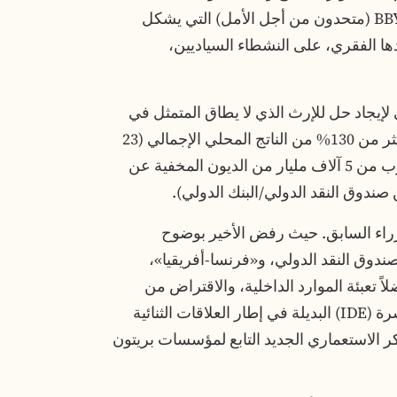
ذات التوجه الفاشي الذي فرضه استبداد جبهة BBY (متحدون من أجل الأمل) التي يشكل
مودها الفقري، على النشطاء السياديين،
إيجاد حل للإرث الذي لا يطاق المتمثل في
الهاوية المالية المتمثلة في مديونية تصل إلى أكثر من 130% من الناتج المحلي الإجمالي (23
ألف مليار من الفرنك الاستعماري CFA وما يقرب من 5 آلاف مليار من الديون المخفية عن
دوق النقد الدولي/البنك الدولي).
زراء السابق. حيث رفض الأخير بوضوح
صندوق النقد الدولي، و«فرنسا-أفريقيا»،
لاً تعبئة الموارد الداخلية، والاقتراض من
الأسواق الإقليمية، والاستثمارات الأجنبية المباشرة (IDE) البديلة في إطار العلاقات الثنائية
كر الاستعماري الجديد التابع لمؤسسات بريتون