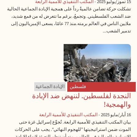
15 تموز/يوليو 2025
-
المكتب التنفيذي للأممية الرابعة
تشكلت حركة تضامن عالميةٌ رداً على همجية الإبادة الجماعية الحالية
ضد الشعب الفلسطيني. وتجمعُ، برغم ما تتعرض له من قمع شديد،
ملايين الناس في العالم برمته.منذ 77 عامًا، يسعى الإمبرياليون إلى
تدمير الشعب...
فلسطين
الإبادة الجماعية
النجدة لفلسطين. لننهض ضد الإبادة
والهمجية!
16 أيار/مايو 2025
-
المكتب التنفيذي للأممية الرابعة
بيان المكتب التنفيذي للأممية الرابعة. تُجوِّع إسرائيل غزة حتى
الموت ضمن استراتيجيتها ”للهجوم النهائي“. يجب على الحركات
الإنسانية والعمالية في العالم برمته أن تنظم التعبئة لإنهاء الإبادة