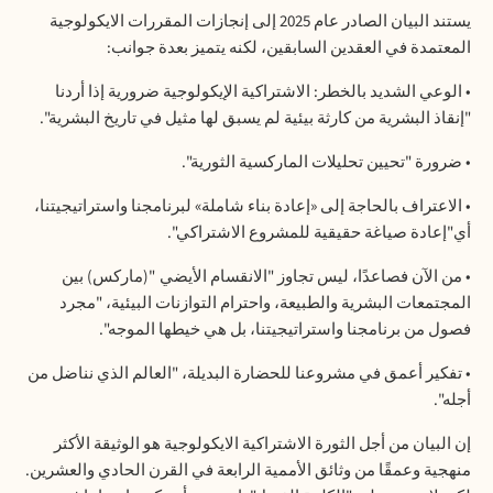
يستند البيان الصادر عام 2025 إلى إنجازات المقررات الايكولوجية
المعتمدة في العقدين السابقين، لكنه يتميز بعدة جوانب
:
•
الوعي الشديد بالخطر: الاشتراكية الإيكولوجية ضرورية إذا أردنا
"إنقاذ البشرية من كارثة بيئية لم يسبق لها مثيل في تاريخ البشرية".
•
ضرورة "تحيين تحليلات الماركسية الثورية".
•
الاعتراف بالحاجة إلى «إعادة بناء شاملة» لبرنامجنا واستراتيجيتنا،
أي"إعادة صياغة حقيقية للمشروع الاشتراكي".
•
من الآن فصاعدًا، ليس تجاوز "الانقسام الأيضي
"(ماركس) بين
المجتمعات البشرية والطبيعة، واحترام التوازنات البيئية، "مجرد
فصول من برنامجنا واستراتيجيتنا، بل هي خيطها الموجه".
•
تفكير أعمق في مشروعنا للحضارة البديلة، "العالم الذي نناضل من
أجله".
إن البيان من أجل الثورة الاشتراكية الايكولوجية هو الوثيقة الأكثر
منهجية وعمقًا من وثائق الأممية الرابعة في القرن الحادي والعشرين.