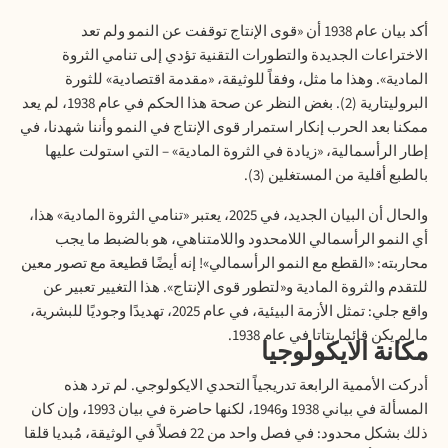
أكد بيان عام 1938 أن «قوى الإنتاج توقفت عن النمو ولم تعد
الاختراعات الجديدة والتطورات التقنية تؤدي إلى تنامي الثروة
المادية». وهذا ما مثل، وفقاً للوثيقة، «مقدمة اقتصادية» للثورة
البروليتارية (2). بغض النظر عن صحة هذا الحكم في عام 1938، لم يعد
ممكنا بعد الحرب إنكار استمرار قوى الإنتاج في النمو وأننا شهدنا، في
إطار الرأسمالية، «زيادة في الثروة المادية» – التي استولت عليها
بالطبع أقلية من المستغلين
(3).
والحال أن البيان الجديد، في 2025، يعتبر «تنامي الثروة المادية» هذا،
أي النمو الرأسمالي اللامحدود واللامتناهي، هو بالضبط ما يجب
محاربته: «القطع مع النمو الرأسمالي»! إنه أيضًا قطيعة مع تصور معين
للتقدم والثروة المادية و«لتطور قوى الإنتاج». هذا التغيير تعبير عن
واقع جلي: تمثل الأزمة البيئية، في عام 2025، تهديدًا وجوديًا للبشرية،
ما لم يكن قائما بتاتا في عام 1938
.
مكانة الايكولوجيا
أدركت الأممية الرابعة تدريجياً التحدي الايكولوجي. لم ترد هذه
المسألة في بياني 1938 و1946، لكنها حاضرة في بيان 1993، وإن كان
ذلك بشكل محدود: في فصل واحد من 22 فصلاً في الوثيقة، مُبديا قلقا