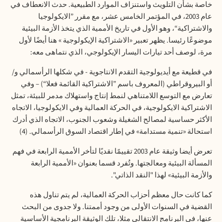
خاصة بشأن التلويث واستنزاف الموارد الطبيعية. حدث الانعطاف في
عام 2003، في المؤتمر الخامس عشر، مع مقرر ”الايكولوجيا
والاشتراكية“، وهو الأول في تاريخ الأممية الذي يتخذ الأزمة البيئية
موضوعًا رئيسا. يظهر تعبير «الاشتراكية الإيكولوجية » هنا أيضًا لأول
مرة، لوصف أحد تيارات اليسار الإيكولوجي، الذي نتماهى معه
:
في قطيعة مع أيديولوجية التقدم الانتاجوية - في شكلها الرأسمالي و/
أو البيروقراطي (المعروف باسم ”الاشتراكية القائمة فعلا“) – وفي
تعارض مع التوسع اللامتناهي لنمط إنتاج واستهلاك مدمر للبيئة، تمثل
الاشتراكية الايكولوجية، في الحركة العمالية وفي الايكولوجيا، الاتجاه
الأكثر حساسية لمصالح الشغيلة وشعوب الجنوب، الاتجاه الذي أدرك
استحالة «تنمية مستدامة» في إطار اقتصاد السوق الرأسمالي
. (4)
تعرض أيضا وثيقة عام 2003 تقييمًا نقديًا لتأخر الأممية الرابعة في فهم
المسألة البيئية ومعالجتها. وتُفرد قسما بعنوان «الأممية الرابعة
والأزمة البيئية» لهذا "النقد الذاتي".
كما كانت حال معظم أحزاب الحركة العمالية، لم يتم تناول هذه
القضية في السنوات الأولى من وجود أممتنا. ولا جدوى من البحث
عنها، في البرنامج الانتقالي مثلا، تلك الوثيقة البرنامجية الأساسية