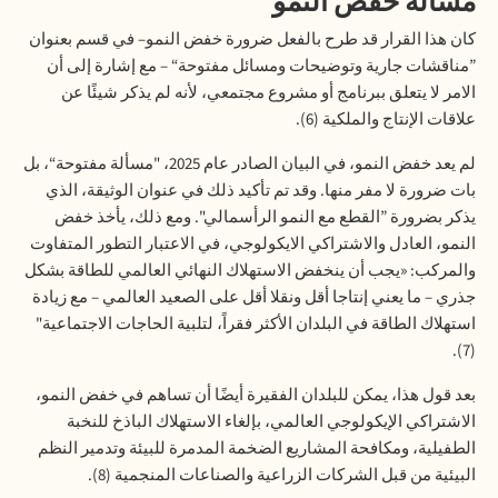
مسألة خفض النمو
كان هذا القرار قد طرح بالفعل ضرورة خفض النمو– في قسم بعنوان
”مناقشات جارية وتوضيحات ومسائل مفتوحة“ – مع إشارة إلى أن
الامر لا يتعلق ببرنامج أو مشروع مجتمعي، لأنه لم يذكر شيئًا عن
علاقات الإنتاج والملكية
(6)
.
لم يعد خفض النمو، في البيان الصادر عام 2025، "مسألة مفتوحة“، بل
بات ضرورة لا مفر منها. وقد تم تأكيد ذلك في عنوان الوثيقة، الذي
يذكر بضرورة
”
القطع مع النمو الرأسمالي". ومع ذلك، يأخذ خفض
النمو، العادل والاشتراكي الايكولوجي، في الاعتبار التطور المتفاوت
والمركب: «يجب أن ينخفض الاستهلاك النهائي العالمي للطاقة بشكل
جذري – ما يعني إنتاجا أقل ونقلا أقل على الصعيد العالمي – مع زيادة
استهلاك الطاقة في البلدان الأكثر فقراً، لتلبية الحاجات الاجتماعية"
(7).
بعد قول هذا، يمكن للبلدان الفقيرة أيضًا أن تساهم في خفض النمو،
الاشتراكي الإيكولوجي العالمي، بإلغاء الاستهلاك الباذخ للنخبة
الطفيلية، ومكافحة المشاريع الضخمة المدمرة للبيئة وتدمير النظم
البيئية من قبل الشركات الزراعية والصناعات المنجمية
(8).