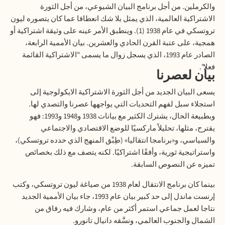
والكرملين. من أجل برنامج البيان الشيوعي، من أجل الثورة
الاشتراكية العالمية، الذي يمثل بلا شك انعطافا عما كان يتصوره ليون
تروتسكي في عام 1938 (1). وينطبق الأمر عينه على وثيقة اشتراكية أو
همجية، على عتبة القرن الحادي والعشرين. بيان الأممية الرابعة،
الصادر عام 1993، الذي يسجل زوال ما يسمى "الاشتراكية القائمة
فعلا".
بيان لعصرنا
يسعى البيان الجديد من أجل الثورة الاشتراكية الايكولوجية إلى
استجلاء سبل لفهم التحديات التي يواجهها عصرنا والتصدي لها.
وبطبيعة الحال، يشترك الكثير مع بيانات 1938 و1948 و1993: فهو
يقترح، مثلها، تحليلاً ماركسيًا للوضع الاقتصادي والاجتماعي
والسياسي، و«برنامجا انتقاليا» (طِبْق المنهج الذي حدده تروتسكي)،
واستراتيجية ثورية، وأفقًا اشتراكيًا. لكنه يتصف مع ذلك بخصائص
تميزه عن النصوص السابقة
.
بينما كان برنامج الانتقال لعام 1938 من صياغة ليون تروتسكي، وكتب
إرنست ماندل إلى حد كبير بيان عام 1993، جاء بيان الأممية الجديد
نتاجا لعمل جماعي استمر أكثر من عام، وشارك فيه رفاق من
الشمال والجنوب العالمي، ونسَّقه دانيال تانورو
.