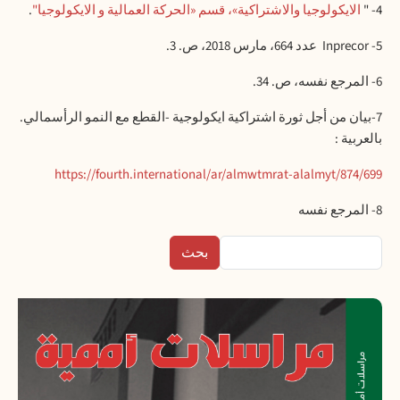
4- "
الايكولوجيا والاشتراكية»، قسم «الحركة العمالية و الايكولوجيا"
.
5-
Inprecor
عدد 664، مارس 2018، ص
. 3.
6- المرجع نفسه، ص. 34
.
7-بيان من أجل ثورة اشتراكية ايكولوجية -القطع مع النمو الرأسمالي.
بالعربية :
https://fourth.international/ar/almwtmrat-alalmyt/874/699
8- المرجع نفسه
بحث