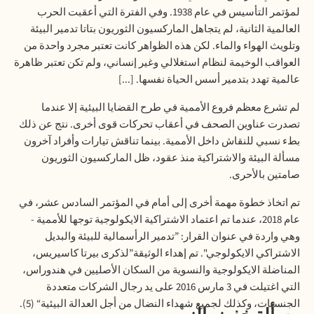
لمؤتمر التأسيس في عام 1938. وفي الفترة التي أعقبت الحرب
العالمية الثانية، لم يتجاهل الماركسيون الثوريون بتاتا تدمير البيئة
وتلويث الهواء والماء. لكن هذه الظواهر كانت تعتبر مجرد واحدة من
العواقب الوخيمة لنظام استغلالي وغير إنساني، ولم تكن تعتبر ظاهرة
عالمية تهدد بتدمير أسس الحياة نفسها
. [...]
لم تشرع معظم فروع الأممية في طرح القضايا البيئية إلا عندما
تصدرت عناوين الصحف في أعقاب تحركات قوى أخرى. نتج عن ذلك
بطء نسبي للنقاش داخل الأممية. بينما تناقش تيارات وأفراد آخرون
مسألة البيئة والاشتراكية منذ عقود، ظل الماركسيون الثوريون
صامتين
بالأحرى.
تم اتخاذ خطوة مهمة أخرى إلى أمام في المؤتمر السادس عشر، في
عام 2018، عندما تم اعتماد الاشتراكية الايكولوجية توجها للأممية -
وهي واردة في عنوان القرار
: ”
تدمير الرأسمالية للبيئة والبديل
الاشتراكي الايكولوجي". تم إهداء الوثيقة
”
لذكرى بيرتا كاسيريس،
المناضلة الايكولوجية والنسوية من السكان الأصليين في هندوراس،
التي اغتيلت في 3 مارس 2016 على يد رجال الشركات متعددة
الجنسيات، وكذلك لجميع شهداء النضال من أجل العدالة البيئية
“ (5).