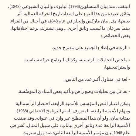
انبثقت، منذ بيان المتساوين
(1796)
لبابوف والبيان الشيوعي
(1848)
،
وثائق عديدة من هذا النوع على امتداد تاريخ الحركة العمالية. أثر
بعضها، مثل بيان ماركس وإنجلز في عام 1848، في أجيال من القراء.
بينما سرعان ما نُسيت وثائق أخرى... وهي تشترك، برغم اختلافاتها،
بعض الخصائص
:
•
الرغبة في إطلاع الجميع على مقترح جديد،
•
ملخص للتحليلات الرئيسية، وكذلك لبرنامج حركة سياسية
واستراتيجيتها،
•
لغة في متناول أكبر عدد من الناس،
•
تفاعل بين تحليلات وضع راهن وتأكيد بعض المبادئ المؤسِّسة
.
يمكن اعتبار النص المؤسس للأممية الرابعة، احتضار الرأسمالية
ومهام الأممية الرابعة، المعروف باسم البرنامج الانتقالي
(1938)
،
بمثابة بيان، ولو أن هذا المصطلح غير وارد في عنوانه. وقد صنفت
الأممية الرابعة عدة وثائق أخرى بياناتٍ: على سبيل المثال، نُشر في
عام 1948 بيان مؤتمر الأممية الرابعة الثاني: ضد وول ستريت