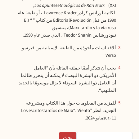
,
Los apuntesetnológicos de Karl Marx
XXI)
لكاتبه لورانس كرادر Lawrence Krader ، أو طبعة عام
1990 من قبل EditorialRevolución من كتاب ” “ (El
Marx tardío y la vía rusa)، بتنسيق
تيودورشانين Teodor Shanin ، الذي صدر عام 1990.
الاقتباسات مأخوذة من الطبعة الإسبانية من فيرسو.
3
Verso
يجب أن نتذكر أيضًا جملته القائلة بأن ”العامل
4
الأمريكي ذو البشرة البيضاء لا يمكنه أن يتحرر طالما
أن العامل ذو البشرة السوداء لا يزال موسومًا بالحديد
الملتهب“.
للمزيد من المعلومات حول هذا الكتاب ومشروعه
5
الجديد، انظر ”Los escritostardíos de Marx“، Viento
sur، 11مايو 2024.
بحث