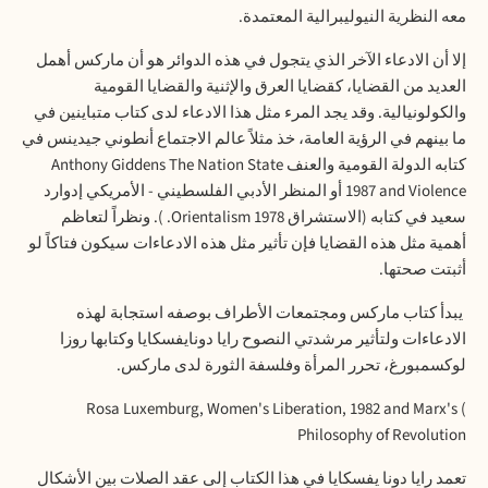
معه النظرية النيوليبرالية المعتمدة
.
إلا أن الادعاء الآخر الذي يتجول في هذه الدوائر هو أن ماركس أهمل
العديد من القضايا، كقضايا العرق والإثنية والقضايا القومية
والكولونيالية. وقد يجد المرء مثل هذا الادعاء لدى كتاب متباينين في
ما بينهم في الرؤية العامة، خذ مثلاً عالم الاجتماع أنطوني جيدينس في
كتابه الدولة القومية والعنف
Anthony Giddens The Nation State
1987 and Violence
أو المنظر الأدبي الفلسطيني - الأمريكي إدوارد
سعيد في كتابه (الاستشراق 1978
Orientalism.
). ونظراً لتعاظم
أهمية مثل هذه القضايا فإن تأثير مثل هذه الادعاءات سيكون فتاكاً لو
أثبتت صحتها
.
يبدأ كتاب ماركس ومجتمعات الأطراف بوصفه استجابة لهذه
الادعاءات ولتأثير مرشدتي النصوح رايا دونايفسكايا وكتابها روزا
لوكسمبورغ، تحرر المرأة وفلسفة الثورة لدى ماركس.
Rosa Luxemburg, Women's Liberation, 1982 and Marx's
)
Philosophy of Revolution
تعمد رايا دونا يفسكايا في هذا الكتاب إلى عقد الصلات بين الأشكال