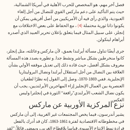
فصل آخر مهم، هو المخصص للحرب الأهلية في أمريكا الشمالية،
حيث يتم التأكيد على دعم ماركس القوي للنضال من أجل إلغاء
العبودية، والذي رأى فيه أن الأمريكيين من أصل أفريقي يمكن أن
يكونوا ذاتا ثورية محتملة
4
، مع الحفاظ على بعض الاختلافات مع
إنجلز، على سبيل المثال فيما يتعلق بإعلان تحرير العبيد الذي أصدره
أبراهام لينكولن
.
جرى أيضًا تناول مسألة أيرلندا بعمق، لأن ماركس وعائلته، مثل إنجلز،
كانوا منخرطين بشكل مباشر ونشط جدا. و تطوره بصدد هذه المسألة
معروف بشكل أفضل، حيث قاده ذلك إلى تعديل موقفه الأولي بشأن
العلاقة بين النضال من أجل استقلال أيرلندا ونضال البروليتاريا
الإنجليزية. ففي 1869-1870، وصل إلى القول إنه نظرًا لطغيان
العنصرية بين العمال الإنجليز إزاء المهاجرين الأيرلنديين، يجب أن
يكون نضال الشعب الأيرلندي”رافعة“ الثورة في إنجلترا وليس
العكس
.
نزع المركزية الأوربية عن ماركس
يشير أندرسون، فيما يخص المجتمعات غير الغربية، إلى أن ماركس
في مخطوطاته الاقتصادية لفترة 1861-1863، كان قد أدرك بالفعل
فرادة نمط الإنتاج الآسيوي قياسا بلإقطاع الغربي، ويمضي قائلاً: ”لقد