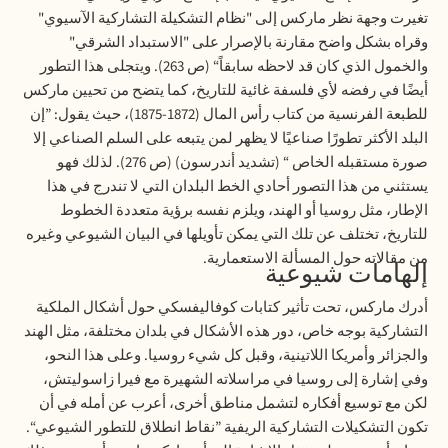
تغيرت وجهة نظر ماركس إلى "نظام التشكيلة التشاركية الآسيوي"
وقراه بشكل واضح مقارنة بالإصرار على "الاستبداد الشرقي"
والخمول الذي كان قد لاحظه سابقاً“ (ص 263). ويتجلى هذا التطور
أيضًا في رفضه لأي فلسفة غائية للتاريخ، كما يتضح من تحيين ماركس
للطبعة الفرنسية من كتاب رأس المال (1872-1875)، حيث يقول: ”إن
البلد الأكثر تطورًا صناعيًا لا يظهر لمن يتبعه على السلم الصناعي إلا
صورة مستقبله الخاص “ (تشديد أندرسون) (ص 276). لذلك فهو
يستثني من هذا التصور أحادي الخط البلدان التي لا تندرج في هذا
الإطار، مثل روسيا أو الهند، ويلزم نفسه برؤية متعددة الخطوط
للتاريخ، تختلف عن تلك التي يمكن تأويلها في البيان الشيوعي وغيره
من مقالاته حول المسألة الاستعمارية
.
إلهامات شيوعية
أدرك ماركس، تحت تأثير كتابات كوفاليفسكي حول أشكال الملكية
التشاركية بوجه خاص، دور هذه الأشكال في بلدان مختلفة، مثل الهند
والجزائر وأمريكا اللاتينية، وقبل كل شيء روسيا. وعلى هذا النحو،
وفي إشارة إلى روسيا في مراسلاته الشهيرة مع فيرا زاسوليتش،
لكن مع توسيع أفكاره لتشمل مناطق أخرى، أعرب عن أمله في أن
تكون التشكيلات التشاركية الريفية ”نقاط انطلاق للتطور الشيوعي“.