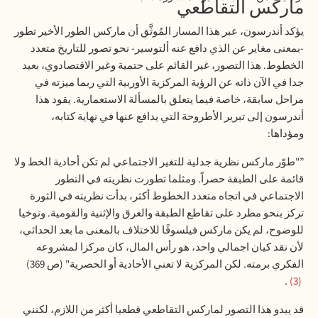
ماركس التقاطعي
يؤكد أندرسون، عبر هذا المسار المُوثَّق أن ماركس الطور الأخير تطور
-بمعنى مغاير عن الذي دافع عنه ألتوسير- نحو تصور للتاريخ متعدد
الخطوط. هذا التصور، غير القائم على حتمية وغير الاقتصادوي، بعيد
جدا في الآن ذاته عن الرؤية المركزية الأوربية التي ربما ميزته في
مراحل سابقة، خاصة فيما يتعلق بالمسألة الاستعمارية. يقود هذا
أندرسون إلى تبرير الأطروحة التي يدافع عنها في نهاية كتابه،
ومؤداها
:
”"
طوّر ماركس نظرية جدلية للتغير الاجتماعي لم تكن أحادية الخط ولا
قائمة على الطبقة حصراً
.
ومثلما تطورت نظريته في التطور
الاجتماعي في اتجاه متعدد الخطوط أكثر، بدأت نظريته في الثورة
تركز بنحو مطرد على تقاطع الطبقة والعرق والإثنية والقومية
.
وتوخيا
للوضوح، لم يكن ماركس فيلسوفًا للاختلاف بالمعنى ما بعد الحداثي،
لأن نقد كيان اجمالي واحد، هو رأس المال، كان مركزا لمشروعه
الفكري برمته
.
لكن المركزية لا تعني الأحادية أو الحصرية" (ص 369)
.
3
قد يبدو هذا التصور لماركس التقاطعي قطعيا أكثر من اللازم، لكنني