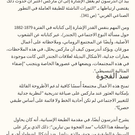
بيد ان أندرسون لم يغفل الإشارة إلى أن ماركس اعتبر أن حدوث ذلك
يقتضي ارتباطها بـ ”الثورات الناشئة للطبقة العاملة في التطور
الصناعي الغربي“ (ص 341).
ومن المهم بنفس القدر الإشارة إلى كتاباته في الفترة 1879-1882
حول مسألة النوع الاجتماعي (الجندر)، عبر كتاباته عن الشعوب
الأصلية، وأيضًا عن المجتمع الروماني، وملاحظاته على أعمال
مورغان. ويؤكد أندرسون كيف أن ماركس يحلل، في هذه الملاحظات،
بعبارات جدلية، الأشكال البديلة لعلاقات الجندر التي كانت موجودة
في هذه المجتمعات، ويضعها في عصورها الخاصة ويتجنب ”إضفاء
المثالية التبسيطي
“.
سد الفجوة
تمنح هذه الأعمال مجتمعةً أُسسًا كافية لدعم الأطروحة القائلة
بإمكانية العثور عند ماركس على صياغة تدريجية ”لنظرية جدلية
للتغيير الاجتماعي لم تكن أحادية الخط ولا قائمة على أساس طبقي
حصريًا
“.
يشرح أندرسون أيضًا، في مقدمة الطبعة الإسبانية، أنه كان يحاول
بواسطة هذا الكتاب ”سد الفجوة بين تيارين“: ذلك الذي يركز على
السيطرة الطبقية من جهة، والذي يناضل ضد أشكال اضطهاد أخرى أو