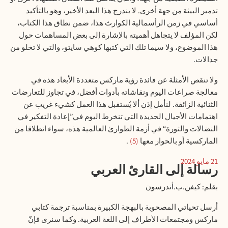
تدمير البيئة من جهة أخرى. لا يندرج هذا البعد الأخير، وهو بالتأكيد
أساسي في زمن الرأسمالية الكوارث هذا، ضمن نطاق هذا الكتاب،
لكن المؤلف لا يتجاهل أهميته بالإشارة إلى بعض المساهمات حول
هذا الموضوع، ولا سيما تلك التي كتبها كوهي سايتو، والتي لا تخلو من
جدالات
.
ولا تنقص الأمثلة عن فائدة رؤية ماركس متعددة الأبعاد هذه في
معالجة صراعات اليوم ونقاشاته بأدوات أفضل، في تجاوز للتعارضات
الثنائية الزائفة. لنأمل إذن ألا يُستقبل هذا العمل كشيء غريب عن
اهتمامات الأجيال الجديدة التي تنخرط اليوم في”إعادة التفكير في
النضالات والثورة“ في أزمة الطوارئ العالمية هذه، سواء انطلاقا من
الماركسية أو بالحوار معها
5
.
21
مايو 2024
رسالة إلى القارئ العربي
بقلم: كيفن.ب.أندرسون
أرسل تحياتي المصحوبة بالبهجة الكبيرة بمناسبة ترجمة كتابي
ماركس ومجتمعات الأطراف إلى اللغة العربية. وكما سنرى فإنّ