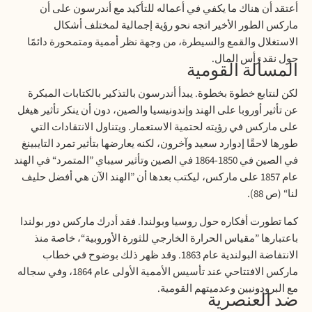
أعتقد أن هناك ما يكفي في أعماله للتأكيد مع أندرسون على أن
ماركس الطور الأخير اتجه نحو رؤية إجمالية لمختلف أشكال
الاستغلال والقمع والسيطرة، من وجهة نظر أممية ومتمحورة دائمًا
حول نقد رأس المال
.
المسألة القومية
لكن لنتابع خطوة بخطوة. يبدأ أندرسون بالتذكير بالكتابات المبكرة
عن تأثير أوروبا على الهند وإندونيسيا والصين، دون أن ينكر تأثير هيغل
على ماركس في رؤيته لحتمية الاستعمار. ويتناول الانتقادات التي
طورها لاحقًا إدوارد سعيد وآخرون، لكنه يعارضها بتأثير تمرد التايبينغ
في الصين في 1850-1864 في الصين وتأثير سيباي ”المتمرد“ في الهند
عام 1857 على ماركس، ليكتب بعدها أن ”الهند الآن هي أفضل حليف
لنا“ (ص 88)
.
كما تطورت أفكاره حول روسيا وبولندا. فقد أدرك ماركس دور بولندا
باعتبارها ”مقياس الحرارة الخارجي للثورة الأوروبية“، خاصة منذ
الانتفاضة البولندية عام 1863. وقد ظهر ذلك بوضوح في خطاب
ماركس الافتتاحي عند تأسيس الأممية الأولى عام 1864، وفي سجاله
مع البرودونيين وعدميتهم القومية
.
ضد العنصرية