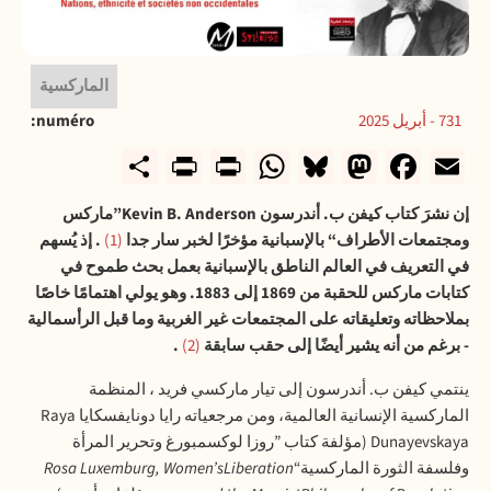
الماركسية
731 - أبريل 2025
numéro
rintFriendly
Share
WhatsApp
Print
Bluesky
Mastodon
Facebook
Email
إن نشرَ كتاب كيفن ب. أندرسون
Kevin B. Anderson
”ماركس
ومجتمعات الأطراف“ بالإسبانية مؤخرًا لخبر سار جدا
1
. إذ يُسهم
في التعريف في العالم الناطق بالإسبانية بعمل بحث طموح في
كتابات ماركس للحقبة من 1869 إلى 1883. وهو يولي اهتمامًا خاصًا
بملاحظاته وتعليقاته على المجتمعات غير الغربية وما قبل الرأسمالية
- برغم من أنه يشير أيضًا إلى حقب سابقة
2
.
ينتمي كيفن ب. أندرسون إلى تيار
ماركسي
فريد ، المنظمة
الماركسية الإنسانية العالمية، ومن مرجعياته رايا دونايفسكايا
Raya
Dunayevskaya
(مؤلفة كتاب ”روزا لوكسمبورغ وتحرير المرأة
وفلسفة الثورة الماركسية“
Rosa Luxemburg, Women’sLiberation