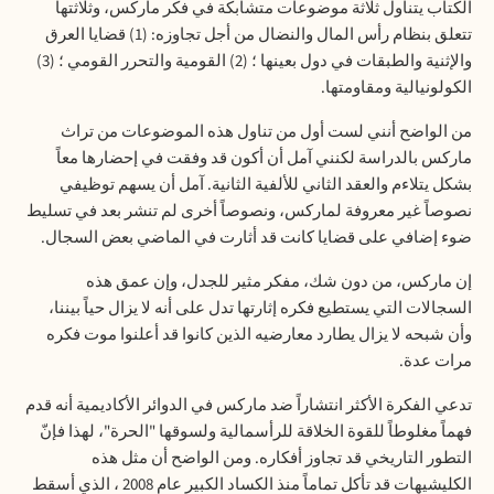
الكتاب يتناول ثلاثة موضوعات متشابكة في فكر ماركس، وثلاثتها
تتعلق بنظام رأس المال والنضال من أجل تجاوزه: (
1)
قضايا العرق
والإثنية والطبقات في دول بعينها ؛ (
2)
القومية والتحرر القومي ؛ (
3)
الكولونيالية ومقاومتها
.
من الواضح أنني لست أول من تناول هذه الموضوعات من تراث
ماركس بالدراسة لكنني آمل أن أكون قد وفقت في إحضارها معاً
بشكل يتلاءم والعقد الثاني للألفية الثانية
.
آمل أن يسهم توظيفي
نصوصاً غير معروفة لماركس، ونصوصاً أخرى لم تنشر بعد في تسليط
ضوء إضافي على قضايا كانت قد أثارت في الماضي بعض السجال
.
إن ماركس، من دون شك، مفكر مثير للجدل، وإن عمق هذه
السجالات التي يستطيع فكره إثارتها تدل على أنه لا يزال حياً بيننا،
وأن شبحه لا يزال يطارد معارضيه الذين كانوا قد أعلنوا موت فكره
مرات عدة
.
تدعي الفكرة الأكثر انتشاراً ضد ماركس في الدوائر الأكاديمية أنه قدم
فهماً مغلوطاً للقوة الخلاقة للرأسمالية ولسوقها "الحرة"، لهذا فإنّ
التطور التاريخي قد تجاوز أفكاره. ومن الواضح أن مثل هذه
الكليشيهات قد تأكل تماماً منذ الكساد الكبير عام 2008 ، الذي أسقط