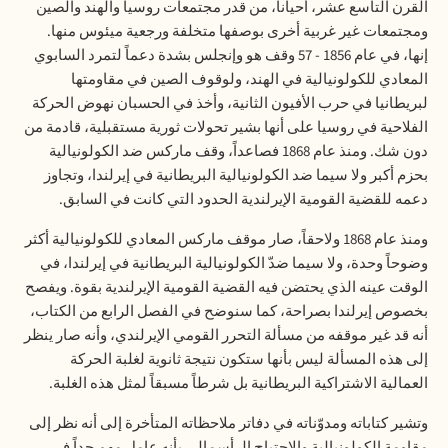
القرن التاسع عشر، أحياناً، من قدر مجتمعات روسيا والهند والصين
ومجتمعات غير غربية أخرى بوصفها متخلفة ورجعية ميئوس منها.
إنها، في عام 1856 - 57 وقف هو وإنجلس بشدة دعماً لتمرد السابوي
المعادي للكولونيالية في الهند، ولوقوف الصين في مقاومتها
لبريطانيا في حرب الأفيون الثانية، وأخذ في الحسبان نهوض الحركة
الفلاحية في روسيا على أنها بشير تحولات ثورية مستقبلية، قادمة من
دون شك. ومنذ عام
1868
فصاعداً، وقف ماركس ضد الكولونيالية
بحزم أكبر ولا سيما ضد الكولونيالية البريطانية في إيرلندا، وتجاوز
دعمه للقضية القومية الإيرلندية الحدود التي كانت في السابق
.
ومنذ عام
1868
ولاحقاً، صار موقف ماركس المعادي للكولونيالية أكثر
وضوحاً وحدة، ولا سيما ضدّ الكولونيالية البريطانية في إيرلندا، في
الوقت عينه الذي يحتضن فيه القضية القومية الإيرلندية بقوة. ويفصح
بخصوص إيرلندا بصراحة، كما سنوضح في الفصل الرابع من الكتاب،
أنه قد غير موقفه من مسألة التحرر القومي الإيرلندي، وأنه صار ينظر
إلى هذه المسألة ليس بأنها ستكون نتيجة ثانوية لغلبة الحركة
العمالية الاشتراكية البريطانية بل شرطاً مسبقاً لمثل هذه الغلبة
.
وتشير كتاباته ومدوّناته في دفاتر ملاحظاته المتأخرة إلى أنه نظر إلى
مقاومة الكولونيالية والاجتياح الرأسمالي بأنه عامل مهم جداً في