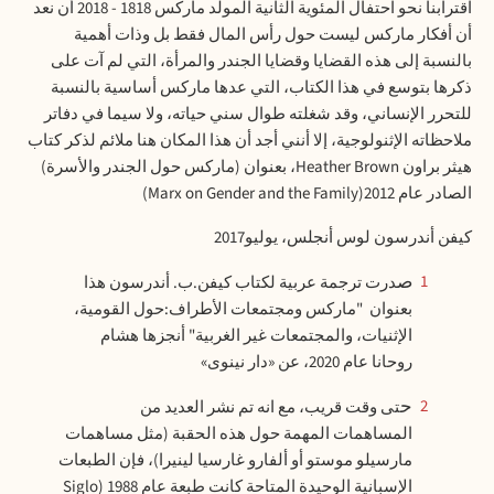
اقترابنا نحو احتفال المئوية الثانية المولد ماركس
1818 - 2018
أن نعد
أن أفكار ماركس ليست حول رأس المال فقط بل وذات أهمية
بالنسبة إلى هذه القضايا وقضايا الجندر والمرأة، التي لم آت على
ذكرها بتوسع في هذا الكتاب، التي عدها ماركس أساسية بالنسبة
للتحرر الإنساني، وقد شغلته طوال سني حياته، ولا سيما في دفاتر
ملاحظاته الإثنولوجية، إلا أنني أجد أن هذا المكان هنا ملائم لذكر كتاب
هيثر براون
Heather Brown
، بعنوان (ماركس حول الجندر والأسرة)
الصادر عام 2012(
Marx on Gender and the Family
)
كيفن أندرسون لوس أنجلس، يوليو2017
صدرت ترجمة عربية لكتاب كيفن.ب. أندرسون هذا
1
بعنوان "ماركس ومجتمعات الأطراف:حول القومية،
الإثنيات، والمجتمعات غير الغربية" أنجزها هشام
روحانا عام 2020، عن «دار نينوى»
حتى وقت قريب، مع انه تم نشر العديد من
2
المساهمات المهمة حول هذه الحقبة (مثل مساهمات
مارسيلو موستو أو ألفارو غارسيا لينيرا)، فإن الطبعات
الإسبانية الوحيدة المتاحة كانت طبعة عام 1988 (Siglo