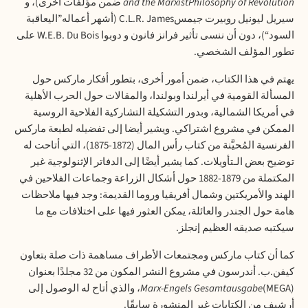
and the MarxistPhilosophy of Revolution
ضمن مؤلفات أخرى)، و
سيريل ليونيل روبيرت جيمس
C.L.R. James
(أشهر أعماله”اليعاقبة
السود“)، دون أن ننسى تأثير فرانز فانون و دوبوا
W.E.B. Du Bois
على
تطور المؤلف الشخصي
.
يهتم في هذا الكتاب، ضمن أمور أخرى، بتطور أفكار ماركس حول
المسألة القومية في أيرلندا وبولندا، والمقالات حول الحرب الأهلية
في أمريكا الشمالية، وبدور التشكيلة التشاركية الفلاحية الروسية
الممكن في مشروع اشتراكي. ويشير أيضا إلى تفضيله لطبعة ماركس
الفرنسية المُحيَّنة من كتاب رأس المال (1872-1875)، التي أتاحت له
توضيح بعض الـتأويلات. كما يشير أيضًا إلى الدفاتر الإثنولوجية غير
المكتملة من 1879-1882 حول أشكال الزراعة وجماعات الفلاحين في
الهند والأمريكتين وشمال أفريقيا وروما القديمة: وجد فيها ملاحظات
هامة حول الجندر والعائلة، يمكن العثور فيها على اختلافات مع ما
سيكتبه صديقه العظيم إنجلز
.
كما أن كتاب ماركس ومجتمعات الأطراف مساهمة ذات صلة بتعاون
كيفن.ب. أندرسون في مشروع النشر المكون من 32 مجلدًا بعنوان
(MEGA)
Marx-Engels Gesamtausgabe
، والذي أتاح له الوصول إلى
أرشيف من الكتابات غير المنشورة سابقًا
.