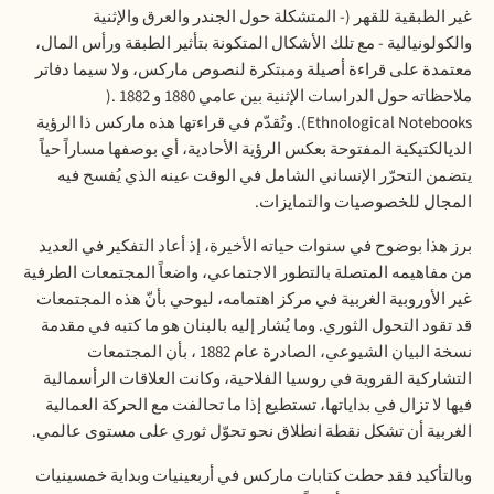
غير الطبقية للقهر (- المتشكلة حول الجندر والعرق والإثنية
والكولونيالية - مع تلك الأشكال المتكونة بتأثير الطبقة ورأس المال،
معتمدة على قراءة أصيلة ومبتكرة لنصوص ماركس، ولا سیما دفاتر
ملاحظاته حول الدراسات الإثنية بين عامي
1880
و
1882
.
(
Ethnological Notebooks).
وتُقدّم في قراءتها هذه ماركس ذا الرؤية
الديالكتيكية المفتوحة بعكس الرؤية الأحادية، أي بوصفها مساراً حياً
يتضمن التحرّر الإنساني الشامل في الوقت عينه الذي يُفسح فيه
المجال للخصوصيات والتمايزات
.
برز هذا بوضوح في سنوات حياته الأخيرة، إذ أعاد التفكير في العديد
من مفاهيمه المتصلة بالتطور الاجتماعي، واضعاً المجتمعات الطرفية
غير الأوروبية الغربية في مركز اهتمامه، ليوحي بأنّ هذه المجتمعات
قد تقود التحول الثوري. وما يُشار إليه بالبنان هو ما كتبه في مقدمة
نسخة البيان الشيوعي، الصادرة عام
1882
، بأن المجتمعات
التشاركية القروية في روسيا الفلاحية، وكانت العلاقات الرأسمالية
فيها لا تزال في بداياتها، تستطيع إذا ما تحالفت مع الحركة العمالية
الغربية أن تشكل نقطة انطلاق نحو تحوّل ثوري على مستوى عالمي
.
وبالتأكيد فقد حطت كتابات ماركس في أربعينيات وبداية خمسينيات