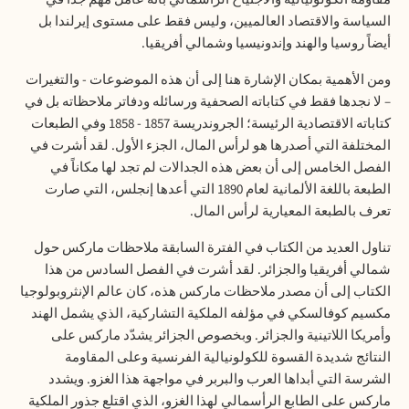
السياسة والاقتصاد العالميين، وليس فقط على مستوى إيرلندا بل
أيضاً روسيا والهند وإندونيسيا وشمالي أفريقيا
.
ومن الأهمية بمكان الإشارة هنا إلى أن هذه الموضوعات - والتغيرات
– لا نجدها فقط في كتاباته الصحفية ورسائله ودفاتر ملاحظاته بل في
كتاباته الاقتصادية الرئيسة؛ الجروندريسة 1857 -
1858
وفي الطبعات
المختلفة التي أصدرها هو لرأس المال، الجزء الأول. لقد أشرت في
الفصل الخامس إلى أن بعض هذه الجدالات لم تجد لها مكاناً في
الطبعة باللغة الألمانية لعام 1890 التي أعدها إنجلس، التي صارت
تعرف بالطبعة المعيارية لرأس المال
.
تناول العديد من الكتاب في الفترة السابقة ملاحظات ماركس حول
شمالي أفريقيا والجزائر. لقد أشرت في الفصل السادس من هذا
الكتاب إلى أن مصدر ملاحظات ماركس هذه، كان عالم الإنثروبولوجيا
مكسيم كوفالسكي في مؤلفه الملكية التشاركية، الذي يشمل الهند
وأمريكا اللاتينية والجزائر. وبخصوص الجزائر يشدّد ماركس على
النتائج شديدة القسوة للكولونيالية الفرنسية وعلى المقاومة
الشرسة التي أبداها العرب والبربر في مواجهة هذا الغزو. ويشدد
ماركس على الطابع الرأسمالي لهذا الغزو، الذي اقتلع جذور الملكية