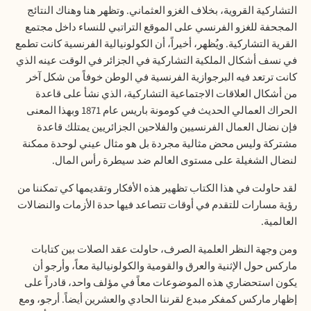
التشاركية القروية، بخلاف الغزو العثماني. وتظهر هنا وهناك النتائج
المجحفة للغزو الفرنسي على الموقع التراتبي للنساء داخل مجتمع
القرية التشاركية. ويُظهر، أخيراً، أن الكولونيالية الفرنسية كانت تطمع
في نسف أشكال الملكية التشاركية في الجزائر في الوقت عينه الذي
كانت ترتعد فيه البرجوازية الفرنسية في الوطن خوفاً من شكل آخر
من أشكال العلاقات الاجتماعية التشاركية، الذي نشأ على قاعدة
الحراك العمالي الحديث في كومونة باريس عام
1871
وبهذا المعنى
فإن نضال العمال الفرنسيين والفلاحين الجزائريين يمتلك قاعدة
مشتركة وليس محض مثالية مجردة بل هو مثال عيني لوحدة ممكنة
لنضال الشغيلة على مستوى العالم ضد سيطرة رأس المال
.
لقد حاولت في هذا الكتاب تظهير هذه الأفكار وتقديمها كي تمكننا من
رؤية مسارات للتقدم في أوقات تتصاعد فيها حدة الأزمات والنضالات
العالمية
.
ومن وجهة النظر العلمية الصرف، حاولت عقد الصلات بين كتابات
ماركس حول الإثنية والعرق والقومية والكولونيالية معاً، وأرجو أن
يكون استحضاري هذه الموضوعات معاً في مؤلف واحد، قادراً على
إظهار ماركس كمفكر مبدع لقرننا الحادي والعشرين أيضاً. أرجو، ومع